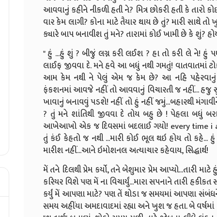
આવવાનું કહીને નીકળી હતી ને? મિત્ર છોકરી હતી કે તારો
વાર કેમ લાગી? કોના માટે તૈયાર થાય છે તું? મારી સાથે ત
ક્યારે બાપ બનાવીશ તું મને? તારામાં કોઈ ખામી છે કે શું? હોય તો
" હું ...હું શું ? બીજું લગ્ન કરી લઈશ ? હા તો કરી લે ને! હું 
લાઈફ જીવવા દે. મને હવે આ બધું નથી ગમતું! વાતવાતમાં ટોકવ
આમ કેમ નથી ને પેલું એમ જ કેમ છે? આ નહિ પહેરવાનું
ફંકશનમાં આવજે નહીં તો આવવાનું વિચારતી જ નહીં... હજુ સ
ખાવાનું બનાવવું પડશે! નહીં તો હું નહીં જમું...બહારથી મંગા
? તું મને શાંતિથી જીવવા દે તોય બહુ છે ! પેહલા બધું બરા
આખેઆખો એક જ દિવસમાં બદલાઈ ગયો! every time i 
તું કંઈ કેહતો જ નથી ...મારી કોઈ ભૂલ થઇ હોય તો કહે... હ
મારીશ નહીં...આને ઇમોશનલ અત્યાચાર કહેવાય, સિદ્ધાર્થ!
મેં તને દિલથી પ્રેમ કર્યો, તને બેશુમાર પ્રેમ આપ્યો...તારી માટ
કરિયર વિશે પણ મેં ના વિચાર્યું...મારા સપનાને તારી હકીકત 
કર્યું મેં આપણા માટે? પણ તેં થોડા જ સમયમાં આપણા સંબંધન
સમય અહીંયા અમદાવાદમાં રહ્યા અને ખુશ જ હતા. બે વર્ષમ