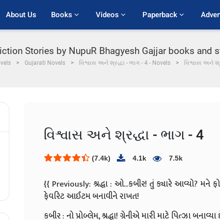
About Us
Books 
Videos 
Paperback 
Adver
iction Stories by NupuR Bhagyesh Gajjar books and stor
vels
Gujarati Novels
વિશ્વાસ અને શ્રદ્ધા - ભાગ - 4 - Novels
વિશ્વાસ અને શ્ર
વિશ્વાસ અને શ્રદ્ધા - ભાગ - 4
(7.4k)
4.1k
7.5k
{{ Previously:
શ્રદ્ધા : ઓ...કબીર! તું ક્યારે આવ્યો? મને
ફેવરિટ આઈટમ બનાવીને રાખત!
કબીર : નો પ્રોબ્લેમ, શ્રદ્ધા! ગ્રેનીએ મારી માટે પિત્ઝા બનાવ્યા 