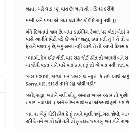
શ્રદ્ધા : અરે વાહ ! શું વાત છે! ચાલ તો ... ડિનર કરીયે!
મમ્મી અને પપ્પા એ બધા ક્યાં છે? કોઈ દેખાતું નથી! }}
બંને કિચનમાં જાય છે. બધા ડાઇનિંગ ટેબલ પર બેઠાં બેઠાં વાત
પાસે આવીને ભેટી પડે છે અને " શ્રદ્ધા, ક્યાં હતી તું ? તેં તો 
ફ્રેન્ડને મળવાનું છે, બહુ સમય નહીં લાગે. તેં તો આખો દિવસ ક
" ભાભી, કેમ છો? થોડી વાર રાહ જોઈ હોત તો આપણે બંને સાથ
ના જોવી પડત અને મારે પણ કામ હતું તો એ પણ પતી જાત, પણ
"બસ મઝામાં, કાવ્યા. મને ખબર જ નહતી કે તમે આજે અહી
Sorry..મારા કારણે તમને રાહ જોવી પડી."
"અરે, શ્રદ્ધા! બધાને મળી લીધું, અમારા ખબર અંતર તો
પૂછો
તમારા નણંદોઈ...( અને બીરેન સાથે બધા એકસાથે હસી પડે છે.
"ના, ના એવું થોડી હોય કે હું તમને ભૂલી જવું...બસ જોવો, 
રહી કે તમે આવો છો! નહીં તો હું કંઈક જમવાનું બનાવીને રાખ