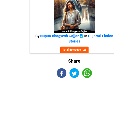
By
NupuR Bhagyesh Gajjar
In
Gujarati Fiction
Stories
Total Episodes : 26
Share