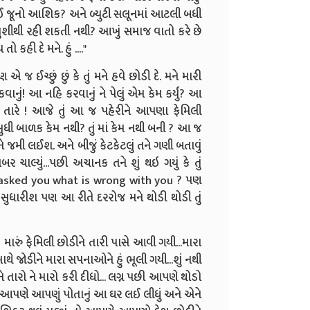
 કોઈ જૂનો આશિક? અને બ્યુટી સલૂનમાં આટલી બધી
ો ખુશીથી રહી શકતી નથી? આખું સમાજ વાતો કરે છે
 કહી દે મને. હું ...."
પણ એ જ ઈચ્છું છું કે તું મને હવે છોડી દે. મને મારી
ાનું! આ નહિ કરવાનું ને પેલું એમ કેમ કર્યું? આ
 તારે ! આજે તું આ જ પહેરીને આપણા ફેમિલી
ુધી બાળક કેમ નથી? તું માં કેમ નથી બની ? આ જ
વીને જમી લઈશ. અને બીજું કેટકેટલું તને ગણી બતાવું
બર ચાલ્યું...પછી અચાનક તને શું થઇ ગયું કે તું
asked you what is wrong with you ? પણ
ું સુધારીશ પણ આ રીતે દરરોજ મને થોડી થોડી તું
ે હું મારું ફેમિલી છોડીને તારી પાસે આવી ગયી...મારા
સાથે જોડીને મારા સપનાઓને હું ભૂલી ગયી...શું નથી
ે તારો ને મારો કરી દીધો... લગ્ન પછી આપણે થોડો
ાં આપણે આપણું પોતાનું આ ઘર લઈ લીધું અને એને