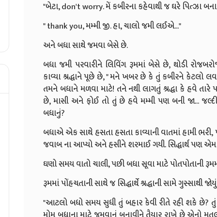
"બેટા, don't worry. મેં કબીરના કહેવાથી જ ઘરે પિત્ઝા બના
" thank you, મમ્મી જી. હા, ચાલો જમી લઈએ..."
અને બધા સાથે જમવા બેસે છે.
બધા જમી પરવારીને લિવિંગ રૂમમાં બેસે છે, થોડી રોજબરો
કાવ્યા શ્રદ્ધાને પૂછે છે, " મને ખબર છે કે તું કબીરને કેટલ
તમને બધાને મળવા માટે! તને નથી લાગતું શ્રદ્ધા કે હવે 
છે, માસી અને ફોઈ તો તું છે હવે મમ્મી પણ બની જા... જલ્દ
બધાનું?
બધાએ એક સાથે હસતા હસતા કાવ્યાની વાતમાં હામી ભરી, પણ શ્
જવાબ ના આપ્યો અને હસીને શરમાઈ ગયી. સિદ્ધાર્થ પણ એમ જ
ઘણો સમય વાતો ચાલી, પછી બધા સૂવા માટે પોતપોતાની રૂમમાં
રૂમમાં પોંહચતાની સાથે જ સિદ્ધાર્થે શ્રદ્ધાની સામે ગુસ્સાથી જોય
"આટલો બધો સમય સુધી તું બહાર કેવી રીતે રહી શકે છે? ત
મોમ બધાના માટે જમવાનું બનાવીને તૈયાર રાખે છે એનો મતલબ 