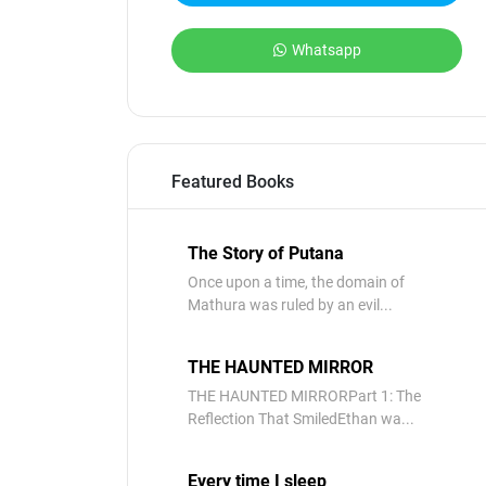
Whatsapp
Featured Books
The Story of Putana
Once upon a time, the domain of
Mathura was ruled by an evil...
THE HAUNTED MIRROR
THE HAUNTED MIRRORPart 1: The
Reflection That SmiledEthan wa...
Every time I sleep