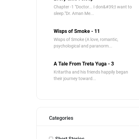
Chapter -1 "Doctor... I don&#39;t want to
sleep."Dr. Aman Me...
Wisps of Smoke - 11
Wisps of Smoke (A love, romantic,
psychological and paranorm...
A Tale From Treta Yuga - 3
Kritartha and his friends happily began
their journey toward...
Categories
Short Stories