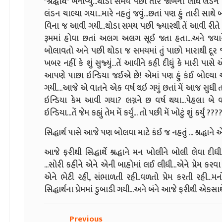
"શ્રદ્ઘાર્થ" બનાવ્યું...થોડો સમય પછી તારે જોબના લીધે લ
લંડન ચાલ્યા ગયા...મારે નહતું જવું...છતાં પણ હું તારી સાથે
વિના જ આવી ગયી...થોડા સમય પછી જ્યારથી તેં આવી રીતે બ
રૂમમાં હોવા છતાં અલગ અલગ સૂઈ જતા
હતા...અને જયાર
બોલાવતો અને પછી થોડા જ સમયમાં તું પાછો મારાથી દૂર જ
ખબર નહીં કે શું સુજ્યું...તેં આવીને કહી દીધું કે મારી પા
આપણે પાછા ઇન્ડિયા જઈએ છે! એમાં પણ હું કંઈ બોલ્યા 
ગયી....આજે એ વાતને એક વર્ષ થઇ ગયું છતાં મેં આજ સુધી 
ઇન્ડિયા કેમ આવી ગયા? લગ્નને છ વર્ષ થયા...પેહલા બ
ઇન્ડિયા...તેં જેમ કહ્યું તેમ મેં કર્યું... તો પછી મેં ખોટું શું કર્યું ???
સિદ્ધાર્થ પાસે આજે પણ બોલવા માટે કંઈ જ નહતું ... શ્રદ્ધાને
આજે ફરીથી સિદ્ધાર્થે શ્રદ્ધાને મન ખોલીને બોલી લેવા દીધ
...સોરી કહીને એને એની બાહોમાં લઈ લીધી...એને પ્રેમ કરવા 
એને ભેટી રહી, સંભાળતી રહી..વળતો પ્રેમ કરતી રહી...
સિદ્ધાર્થના પ્રેમમાં ડુબાડી ગયી...અને બંને આજે ફરીથી એકસા
Previous