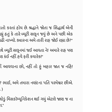
ો કરતાં હોય છે. શ્રદ્ધાને જોતા જ સિદ્ધાર્થ એની
કહ્યું હતું કે તારે બ્યૂટી સલૂન જવું છે અને પછી એક
ાઢી નાખ્યો. ક્યારના અમે તારી રાહ જોઈ રહ્યા છે?"
ે બ્યૂટી સલૂનમાં
જઈ આવતા ને! અમારે રાહ પણ
 કંઈ નહીં હવે ફરી કયારેક!"
ં આવવાના છો, નહીં તો હું બહાર જાત જ નહિ!
!? ભાઈ, અમે તમારા નણંદના પતિ પરમેશ્વર છીએ.
 )
આ થોડું મિસકૉમ્યૂનિકેશન થઈ ગયું એટલે જાણ જ ના
ત."