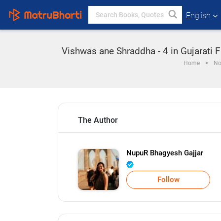
English
Vishwas ane Shraddha - 4 in Gujarati F
Home
No
The Author
NupuR Bhagyesh Gajjar
Follow