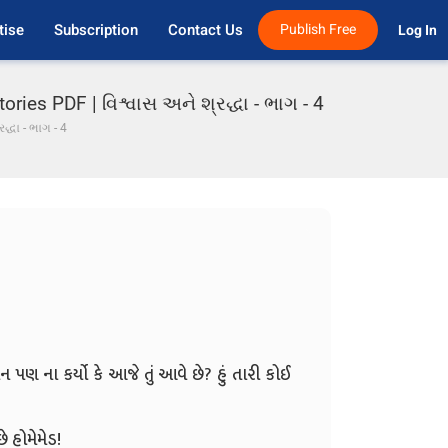
tise
Subscription
Contact Us
Publish Free
Log In 
ies PDF | વિશ્વાસ અને શ્રદ્ધા - ભાગ - 4
દ્ધા - ભાગ - 4
 ફોન પણ ના કર્યો કે આજે તું આવે છે? હું તારી કોઈ
છે હોમેમેડ!