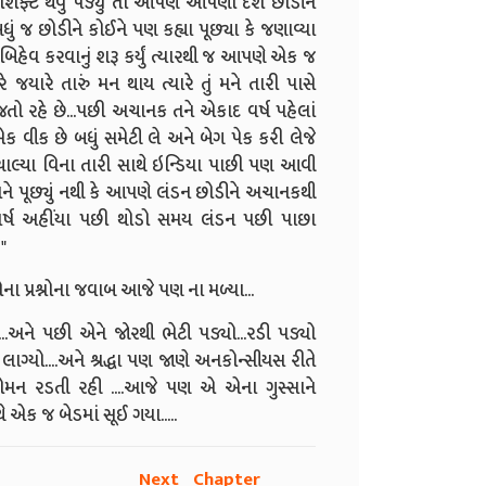
ંડન શિફ્ટ થવું પડ્યું તો આપણે આપણો દેશ છોડીને
 બધું જ છોડીને કોઈને પણ કહ્યા પૂછ્યા કે જણાવ્યા
િહેવ કરવાનું શરૂ કર્યું ત્યારથી જ આપણે એક જ
ે જયારે તારું મન થાય ત્યારે તું મને તારી પાસે
તો રહે છે...પછી અચાનક તને એકાદ વર્ષ પહેલાં
સે એક વીક છે બધું સમેટી લે અને બેગ પેક કરી લેજે
ચાલ્યા વિના તારી સાથે ઇન્ડિયા પાછી પણ આવી
તને પૂછ્યું નથી કે આપણે લંડન છોડીને અચાનકથી
ે વર્ષ અહીંયા પછી થોડો સમય લંડન પછી પાછા
?"
 એના પ્રશ્નોના જવાબ આજે પણ ના મળ્યા...
ી...અને પછી એને જોરથી ભેટી પડ્યો...રડી પડ્યો
લાગ્યો....અને શ્રદ્ધા પણ જાણે અનકોન્સીયસ રીતે
મનોમન રડતી રહી ....આજે પણ એ એના ગુસ્સાને
થે એક જ બેડમાં સૂઈ ગયા.....
Next Chapter