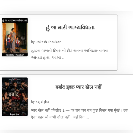
હું જ મારી ભાગ્યવિધાતા
by Rakesh Thakkar
હાડકાં ગાળતી દિવસની દોડ રાતના અગિયાર વાગવા
આવ્યા હતા. આખા ...
बर्बाद इश्क प्यार खेल नहीं
by kajal jha
प्यार खेल नहीं एपिसोड 1 — वह रात जब सब कुछ बिखर गया मुंबई। एक
ऐसा शहर जो कभी सोता नहीं। यहाँ दिन ...