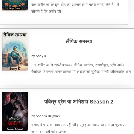
संत कबीर जी के इस दोहे को अक्सर लोग गलत समझ लेते हैं। वे
सोचते हैं कि कबीर जी ...
लैंगिक समस्या
by Sony K
मन, शरीर आणि सहजीवन### लैंगिक आरोग्य, हस्तमैथुन, प्रेम आणि
वैवाहिक जीवनाचे मानसशास्त्र## लेखकाची भूमिका मानवी जीवनातील तीन
गोष्टी अत्यंत ...
पवित्र प्रेम या अभिशाप Season 2
by Sonam Brijwasi
रसोई में चाय की भाप उठ रही थी। सुबह का समय था। राधा चुपचाप
खाना बना रही थी। उसके ...