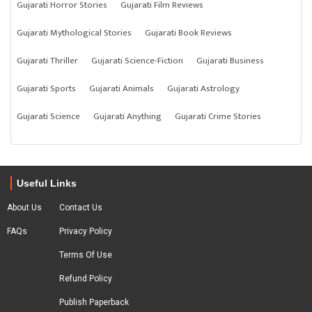
Gujarati Horror Stories
Gujarati Film Reviews
Gujarati Mythological Stories
Gujarati Book Reviews
Gujarati Thriller
Gujarati Science-Fiction
Gujarati Business
Gujarati Sports
Gujarati Animals
Gujarati Astrology
Gujarati Science
Gujarati Anything
Gujarati Crime Stories
Useful Links
About Us
Contact Us
FAQs
Privacy Policy
Terms Of Use
Refund Policy
Publish Paperback