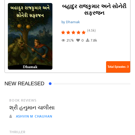
બહાદુર રાજકુમાર અને સોનેરી
સફરજન
by Dhamak
(4.5k)
21.7k
0
7.8k
Total Episodes : 3
NEW REALESED
BOOK REVIEWS
શ્રી હનુમાન ચાલીસા
ASHVIN M CHAUHAN
THRILLER