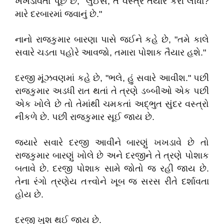
ખખડાવતા પૂછે છે, "લુઈસ, તેં વસ્ત્ર તૈયાર કરી લીધા?
મારે દરબારમાં જવાનું છે."
નાનો રાજકુમાર બારણા પાસે જઈને કહે છે, "તમે કાલે
સવારે ચડતા પહોરે આવજો, તમારા પોશાક તૈયાર હશે."
દરજી મૂંઝવણમાં કહે છે, "ભલે, હું સવારે આવીશ." પછી
રાજકુમાર અડધી રાત થતાં તે ત્રણે ડબ્બીઓ એક પછી
એક ખોલે છે તો તેમાંથી ચમકતાં અદ્ભુત સુંદર વસ્ત્રો
નીકળે છે. પછી રાજકુમાર સૂઈ જાય છે.
જ્યારે સવારે દરજી આવીને બારણું ખખડાવે છે તો
રાજકુમાર બારણું ખોલે છે અને દરજીને તે ત્રણે પોશાક
બતાવે છે. દરજી પોશાક સામે જોતો જ રહી જાય છે.
તેના રંગો ત્રણેય તત્ત્વોને ખૂબ જ સરસ રીતે દર્શાવતા
હોય છે.
દરજી ખુશ થઈ જાય છે.