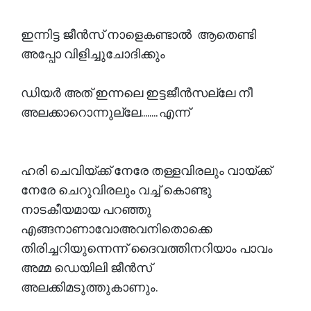
ഇന്നിട്ട ജീൻസ് നാളെകണ്ടാൽ ആതെണ്ടി
അപ്പോ വിളിച്ചുചോദിക്കും
ഡിയർ അത് ഇന്നലെ ഇട്ടജീൻസല്ലേ നീ
അലക്കാറൊന്നുല്ലേ........ എന്ന്
ഹരി ചെവിയ്ക്ക് നേരേ തള്ളവിരലും വായ്ക്ക്
നേരേ ചെറുവിരലും വച്ച് കൊണ്ടു
നാടകീയമായ പറഞ്ഞു
എങ്ങനാണാവോഅവനിതൊക്കെ
തിരിച്ചറിയുന്നെന്ന് ദൈവത്തിനറിയാം പാവം
അമ്മ ഡെയിലി ജീൻസ്
അലക്കിമടുത്തുകാണും.