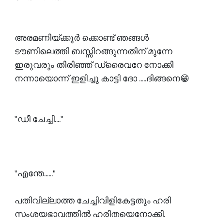
അരമണിയ്ക്കൂർ ക്കൊണ്ട് ഞങ്ങൾ
ടൗണിലെത്തി ബസ്സിറങ്ങുന്നതിന് മുന്നേ
ഇരുവരും തിരിഞ്ഞ് ഡ്രൈവറേ നോക്കി
നന്നായൊന്ന് ഇളിച്ചു കാട്ടി ദോ .....ദിങ്ങനെ😁
"ഡീ ചേച്ചി...."
"എന്തേ......"
പതിവില്ലാത്ത ചേച്ചിവിളികേട്ടതും ഹരി
സംശയഭാവത്തിൽ ഹരിതയെനോക്കി.