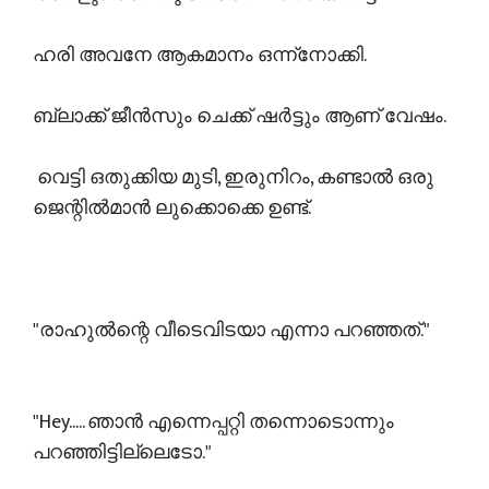
ഹരി അവനേ ആകമാനം ഒന്ന്നോക്കി.
ബ്ലാക്ക് ജീൻസും ചെക്ക് ഷർട്ടും ആണ് വേഷം.
വെട്ടി ഒതുക്കിയ മുടി, ഇരുനിറം, കണ്ടാൽ ഒരു
ജെന്റിൽമാൻ ലുക്കൊക്കെ ഉണ്ട്.
"രാഹുൽന്റെ വീടെവിടയാ എന്നാ പറഞ്ഞത്."
"Hey..... ഞാൻ എന്നെപ്പറ്റി തന്നൊടൊന്നും
പറഞ്ഞിട്ടില്ലെടോ."