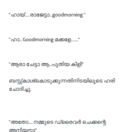
"ഹായ്..... രാജേട്ടാ...goodmorning "
"ഹാ... Goodmorning മക്കളേ........"
"ആരാ ചേട്ടാ ആ...പുതിയ കിളി"
ബസ്സ്‌കാശ്കൊടുക്കുന്നതിനിടയിലൂടെ ഹരി
ചോദിച്ചു.
"അതോ..... നമ്മുടെ ഡ്രൈവർ ചെക്കന്റെ
അനിയനാ"