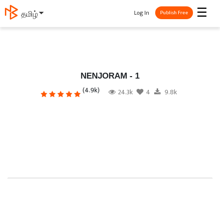
☰
Log In
தமிழ்
Publish Free
NENJORAM - 1
(4.9k)
24.3k
4
9.8k