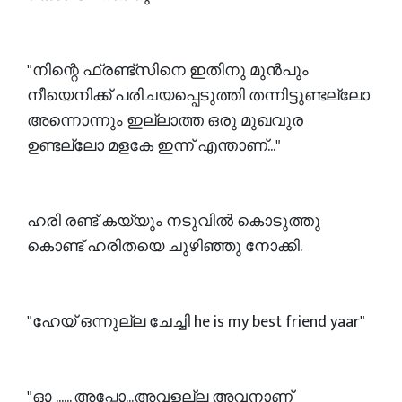
"നിന്റെ ഫ്രണ്ട്സിനെ ഇതിനു മുൻപും
നീയെനിക്ക് പരിചയപ്പെടുത്തി തന്നിട്ടുണ്ടല്ലോ
അന്നൊന്നും ഇല്ലാത്ത ഒരു മുഖവുര
ഉണ്ടല്ലോ മളകേ ഇന്ന് എന്താണ്..."
ഹരി രണ്ട് കയ്യും നടുവിൽ കൊടുത്തു
കൊണ്ട് ഹരിതയെ ചുഴിഞ്ഞു നോക്കി.
"ഹേയ് ഒന്നുല്ല ചേച്ചി he is my best friend yaar"
"ഓ ...... അപ്പോ...അവളല്ല അവനാണ്