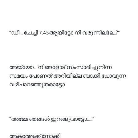
"ഡീ.... ചേച്ചി 7.45ആയിട്ടോ നീ വരുന്നില്ലേ..?"
അയ്യോ.... നിങ്ങളോട് സംസാരിച്ചുനിന്ന
സമയം പോണത് അറിയില്ല ബാക്കി പോവുന്ന
വഴിപാറഞ്ഞുതരാട്ടോ
"അമ്മേ ഞങ്ങൾ ഇറങ്ങുവാട്ടോ......"
അകത്തേക്ക് നോക്കി