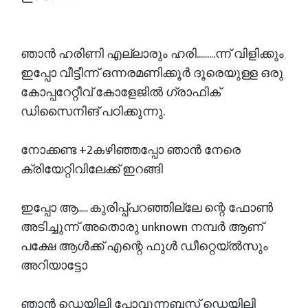
ഞാൻ ഹരിണി എല്ലാരും ഹരി.........ന്ന് വിളിക്കും
ഇപ്പോ വീട്ടീന്ന് ഒന്നരമണിക്കൂർ ദൂരെയുള്ള ഒരു
കോപ്പറേറ്റീവ് കോളേജിൽ ഗ്രാഫിക്
ഡിസൈനിങ് പഠിക്കുന്നു.
നോക്കണ്ട +2കഴിഞ്ഞപ്പോ ഞാൻ നേരെ
ക്രിയേറ്റിവിലേക്ക് ഇറങ്ങി
ഇപ്പോ ആ..... കുരിപ്പ്‌പറഞ്ഞില്ലേ ന്റെ ഫോൺ
അടിച്ചുന്ന് അതൊരു unknown നമ്പർ ആണ്
പക്ഷേ ആൾക്ക് എന്റെ ഫുൾ ഡീറ്റെയ്ൽസും
അറിയാട്ടോ
ഞാൻ ഡെയിലി പോവുന്നബസ്സ് ഡെയിലി