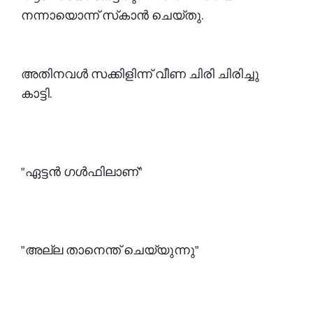
നന്നായൊന്ന് സ്‌കാൻ ചെയ്തു.
അതിനവൾ സക്കിളിന്ന് വീണ ചിരി ചിരിച്ചു
കാട്ടി.
"ഏട്ടൻ ഗൾഫിലാണ്"
"അല്ല താനെന്ത് ചെയ്യുന്നു"