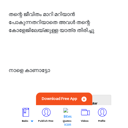
തന്റെ ജീവിതം മാറി മറിയാൻ
പോകുന്നതറിയാതെ അവൾ തന്റെ
കോളേജിലേയ്ക്കുള്ള യാത്ര തിരിച്ചു
നാളെ കാണാട്ടോ
Download Free App
Next Chapter
നെഞ്ചോരം - 2
Books
Publish Free
Quotes
Videos
Profile