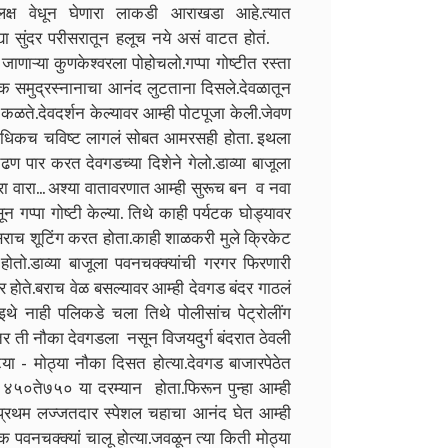
 लक्ष वेधून घेणारा लाकडी आराखडा आहे.त्यात
.ह्या सुंदर परीसरातून हलूच नये असं वाटत होतं.
जाणाऱ्या कुणकेश्वरला पोहोचलो.गप्पा गोष्टीत रस्ता
टक समुद्रस्नानाचा आनंद लुटताना दिसले.देवळातून
ते.देवदर्शन केल्यावर आम्ही पोटपूजा केली.जेवण
 अधिकच चविष्ट लागलं सोबत आमरसही होता. इथला
चढण पार करत देवगडच्या दिशेने गेलो.डाव्या बाजूला
णारा वारा... अश्या वातावरणात आम्ही सुरूच बन व नवा
 गप्पा गोष्टी केल्या. तिथे काही पर्यटक घोड्यावर
ाच शूटिंग करत होता.काही शाळकरी मुले क्रिकेट
तो.डाव्या बाजूला पवनचक्क्यांची गरगर फिरणारी
कणार होते.बराच वेळ बसल्यावर आम्ही देवगड बंदर गाठलं
थे नाही पलिकडे चला तिथे पोलीसांच पेट्रोलींग
खरतर ती नौका देवगडला नसून विजयदुर्ग बंदरात ठेवली
ट्या - मोठ्या नौका दिसत होत्या.देवगड बाजारपेठेत
दर ४५०ते७५० या दरम्यान होता.फिरून पुन्हा आम्ही
्रथम लज्जतदार स्पेशल चहाचा आनंद घेत आम्ही
वनचक्क्यां चालू होत्या.जवळून त्या किती मोठ्या