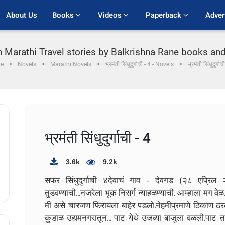
About Us
Books 
Videos 
Paperback 
Adver
arathi Travel stories by Balkrishna Rane books and stori
e
Novels
Marathi Novels
भ्रमंती सिंधुदुर्गाची - 4 - Novels
भ्रमंती सिंधुदुर्गाच
भ्रमंती सिंधुदुर्गाची - 4
3.6k
9.2k
सफर सिंधुदुर्गाची ४देवाचं गाव - देवगड (२८ एप्रिल २
तुडवण्याची...नजरेला भूक निसर्ग न्याहळण्याची. आम्हाला मग वेळ
मी असे चारजण फिरायला बाहेर पडलो.नेहमीप्रमाणे ठिकाण ठरलेलं
कुडाळ उद्यमनगरातून... पाट येथे उजव्या बाजूला वळली.पाट त