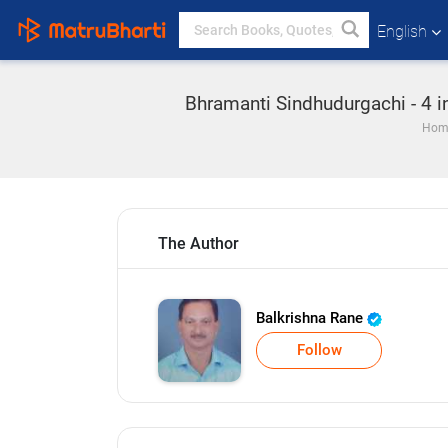
English
Bhramanti Sindhudurgachi - 4 in M
Hom
The Author
Balkrishna Rane
Follow