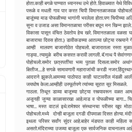
होता.काही बगळे पाण्यात ध्यानस्थ उभे होते. हिवाळ्यात येथे विवि
परूळे व मधली गाव पार करत चिपी विमानतळाजवळ पोहोचलो.ब
बाजूंच्या माड पोफळीच्या भागांनी भरलेला होता.पण चिपीच्या
सुना व उजाड असा विमानतळाचा परीसर बघून मन खिन्न झाल
विकासा पासून वंचित ठेवतोय हेच खरे. विमानतळाला वळसा
बाजाराचा दिवस होता.) डावीकडच्या आतल्या छोट्या रस्त्याने ग
आम्ही मालवण बाजारपेठेत पोहचलो. बाजारातला रस्ता मुळात अ
गाड्या.. त्यामुळे बरीच कसरत करावी लागली. बॅ.नाथ पै सेवांगणा
पोहोचलो.समोर छत्रपतींचा भव्य पुतळा दिसला.समोर अथांग अ
क्षितीज.....हे सगळे सामावणारी महाराजांची करडी नजर.हिंदुस
आदराने झुकले.आमच्या पाठोपाठ काही घाटावरील मंडळी आली
जयघोष केला.आम्हीही उस्फूर्तपणे त्यांच्या सूरात सूर मिसळल
गाठला. तिथून डाव्या बाजूच्या छोट्या रस्त्यावरून वळत आ
अजूनही जुन्या काळासारखा आहे.माड व पोफळीच्या बागा... चिर
भाषा... मस्त वाटलं इथे.रामेश्वर संस्थानचा परीसर खूप मो
पोहोचलो.मध्ये दोन्ही बाजूला दगडी दीपमाळा दिसत होत्या. मं
इथला परिसर सर्वांग सुंदर आहे.बाहेर मंडपात काही महिला 
असतो.मंदिराच्या उजव्या बाजूला एक सार्वजनिक वाचनालय आहे