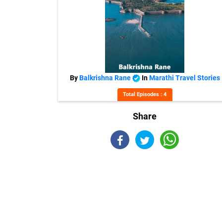
By
Balkrishna Rane
In
Marathi Travel Stories
Total Episodes : 4
Share