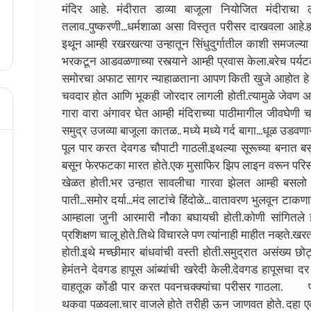
मंदिर आहे. मंदीरात डाव्या बाजूला नियोजित मंदीराचा
तलाव..पुष्करणी...धर्मशाळा असा विस्तृत परीसर दाखवला आहे
इथून आम्ही रखरखत्या उन्हातून सिंधुदुर्गातील काशी समजल्या 
भरकटून आडवळणाच्या रस्त्याने आम्ही प्रवास केला.बरेच पर्य
समोरचा अफाट सागर न्याहाळताना आपण किती खुजे आहोत हे कळ
चवदार होत आणि भूकही जोरदार लागली होती.त्यामुळे जेवण
गारा वारा अंगावर घेत आम्ही मंदिराच्या पाठीमागील जीवघेणी 
समुद्र उजव्या बाजूला कातळ.. मध्ये मध्ये गर्द बागा...धूळ उडव
पूल पार करत देवगड चौपाटी गाठली.इथल्या सूरूच्या बनात बसून
बसून फेरफटका मारत होते.एक मुसाफिर झिप लाइन वरून परिसर
खेळत होती.भर उन्हात सावलीचा गारवा झेलत आम्ही बसलो हो
पाती...समोर दर्या...मंद लाटांचे हिंदोळे... वातावरण भुलवून टा
आम्हाला जुनी आरमारी नौका बघायची होती.कोणी सांगितले इ
प्रशिक्षण चालू होते.तिथे विचारले पण त्यांनाही माहीत नव्हते.
होती.इथे मच्छीमार बांधवांची वस्ती होती.समुद्रात असंख्य छो
हेमंतने देवगड हापूस आंब्यांची खरेदी केली.देवगड हापूसचा 
वाहतूक कोंडी पार करत पवनचक्क्यांचा परीसर गाठला. प
थकवा पळवला.चार वाजले होते तरीही ऊन जाणवत होते. दहा एक प