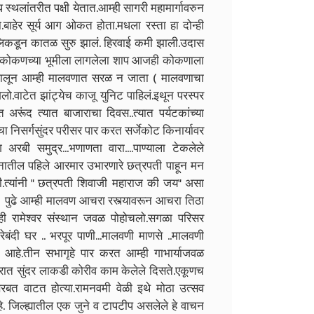
ध स्थलांतरीत पक्षी येतात.आम्ही सागरी महामार्गावरुन
ाहेर सूर्य आग ओकत होता.मधला रस्ता हा दोन्ही
 अलिकडून कातळ सुरु झालं. हिरवाई कमी झाली.उदास
े.कोकणच्या भूमीला लागलेला शाप आजही कोकणाला
 घालून आम्ही मालवणात सरळ न जाता ( मालवणाचा
ेलो.वाटेत झांट्येच काजू युनिट पाहिलं.इथून परस्पर
रूंद त्यात बाजाराचा दिवस..त्यात पर्यटकांच्या
चा निसर्गसुंदर परीसर पार करत सर्जेकोट किनार्यावर
रबी समुद्र...भणाणता वारा....पाण्याला टेकलेले
्थानातील पहिले आरमार उभारणारे छत्रपती पाहून मन
.त्यांनी " छत्रपती शिवाजी महाराज की जय" असा
े. पुढे आम्ही मालवण आचरा रस्त्यावरून आचरा तिठा
म्ही रामेश्वर संस्थान जवळ पोहोचलो.सगळा परिसर
ेबंदी घर .. भरपूर पाणी...मालवणी माणसे ..मालवणी
ठा आहे.तीन सभागृहे पार करत आम्ही गाभार्याजवळ
दीरात सुंदर लाकडी कोरीव काम केलेले दिसते.एकूणच
सरबत वाटत होत्या.रामनवमी वेळी इथे मोठा उत्सव
. जिल्ह्यातील एक जुने व टापटीप असलेले हे वाचन