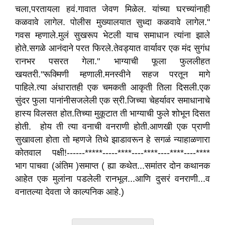
चला,परतायला हवं.गावात जेवण मिळेल. यांच्या घरच्यांनाही
कळवावे लागेल. पोलीस मुख्यालयात सुध्दा कळवावे लागेल."
गवस म्हणाले.मुलं सुखरूप भेटली याच समाधान त्यांना झाले
होते.सगळे आनंदाने परत फिरले.तेवड्यात वार्यावर एक मंद सुगंध
रानभर पसरत गेला." भाग्याची फूला फुललीहत
खयतरी."रूक्मिणी म्हणाली.मनस्वीने सहज परतून मागे
पाहिले.त्या अंधारातही एक चमकती आकृती तिला दिसली.एक
सुंदर फुला पानांनीसजलेली एक स्री.जिच्या चेहर्यावर समाधानाचे
हास्य विलसत होत.तिच्या मुकूटात ती भाग्याची फुले शोभून दिसत
होती. होय ती त्या वनाची वनराणी होती.आणखी एक प्राणी
सुखावला होता तो म्हणजे तिथे झाडावरून हे सगळं न्याहाळणारा
कोतवाल पक्षी!------*****-----****----****----****----****
भाग पाचवा (अंतिम )समाप्त ( ह्या कथेत...समांतर दोन कथानक
आहेत एक मुलांना पडलेली रानभूल...आणि दुसरं वनराणी...व
वनातल्या देवता जे काल्पनिक आहे.)