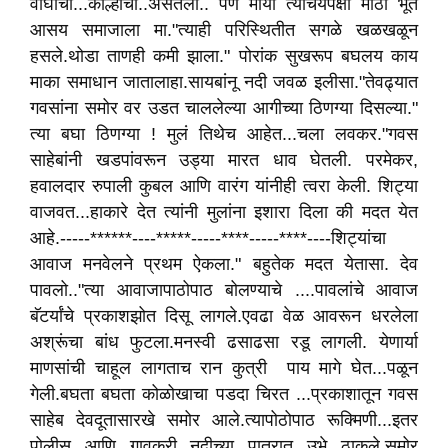
वाघाची...कोल्हाची..असतली.. पण मीया त्यांचयपेक्षा मोठा भूत
आसय समाजाला मा."त्याही परिस्थितीत सगळे खळखळून
हसले.थोडा ताणही कमी झाला." पोरांक सुखरूप बघलय काय
माका समाधान जातालाहा.सायबांनू नदी जवळ इलीसा."तेवढ्यात
गवसांना समोर वर उडत चाललेल्या आगीच्या ठिणग्या दिसल्या."
त्या बघा ठिणग्या ! मुलं तिथेच आहेत...चला लवकर."गवस
साहेबांनी खडपांवरून उड्या मारत धाव घेतली. परमेकर,
हवालदार रुपाली कुबल आणि वारंग यांनीही त्वरा केली. शिट्या
वाजवत...हाकारे देत त्यांनी मुलांना इशारा दिला की मदत येत
आहे.-----******----*****-----****-----****----शिट्यांचा
आवाज मनवेलने प्रथम ऐकला." बहुतेक मदत येतासा. देव
पावलो.."त्या आवाजापाठोपाठ बोलण्याचे ....पावलांचे आवाज
बॅटर्यांचे प्रकाशझोत दिसू लागले.एवढा वेळ आवरून धरलेला
अश्रूंचा बांध फुटला.मनस्वी ढसाढसा रडू लागली. येणार्या
माणसांची चाहूल लागताच रान कुत्री पाय मागे घेत...पळून
गेली.बघता बघता कोळोखाचा पडदा चिरत ...प्रकाशातून गवस
साहेब देवदूतासारखे समोर आले.त्यापोठोपाठ रूक्मिणी...इतर
पोलीस आणि गावकरी नदीच्या पात्रात उभे ठाकले.समोर