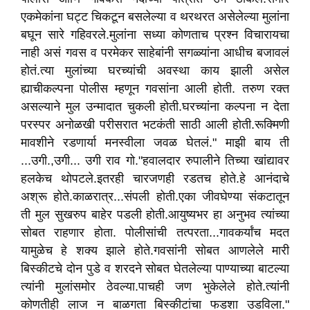
एकमेकांना घट्ट चिकटून बसलेल्या व थरथरत असेलेल्या मुलांना
बघून सारे गहिवरले.मुलांना सध्या कोणताच प्रश्न विचारायचा
नाही असं गवस व परमेकर साहेबांनी सगळ्यांना आधीच बजावलं
होतं.त्या मुलांच्या घरच्यांची अवस्था काय झाली असेल
ह्याचीकल्पना पोलीस म्हणून गवसांना आली होती. तरुण रक्त
असल्याने मुल उन्मादात चुकली होती.घरच्यांना कल्पना न देता
परस्पर अनोळखी परीसरात भटकंती साठी आली होती.रूक्मिणी
मावशीने रडणार्या मनस्वीला जवळ घेतलं." माझी बाय ती
...उगी.,उगी... उगी राव गो."हवालदार रुपालीने तिच्या खांद्यावर
हलकेच थोपटले.इतरही चारजणही रडतच होते.हे आनंदाचे
अश्रू होते.काळरात्र...संपली होती.एका जीवघेण्या संकटातून
ती मुल सुखरुप बाहेर पडली होती.आयुष्यभर हा अनुभव त्यांच्या
सोबत राहणार होता. पोलीसांची तत्परता...गावकर्यांच मदत
यामुळेच हे शक्य झाले होते.गवसांनी सोबत आणलेले मारी
बिस्कीटचे दोन पुडे व शरदने सोबत घेतलेल्या पाण्याच्या बाटल्या
त्यांनी मुलांसमोर ठेवल्या.पाचही जण भुकेलेले होते.त्यांनी
कोणतीही लाज न बाळगता बिस्कीटांचा फडशा उडविला."