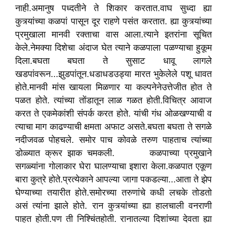
नाही.अमानुष पध्दतीने ते शिकार करतात.वाघ सुध्दा ह्या
कुत्र्यांच्या कळपां पासून दूर राहणे पसंत करतात. ह्या कुत्र्यांच्या
प्रमुखाला मानवी रक्ताचा वास आला.त्याने इतरांना सूचित
केले.नेमक्या दिशेचा अंदाज घेत त्याने कळपाला पळण्याचा हुकूम
दिला.बघता बघता ते सुसाट धावू लागले
खडपांवरून...झुडपांतून.धडाधडउड्या मारत भुकेलेले पशू धावत
होते.मानवी मांस खायला मिळणार या कल्पनेनेउत्तेजीत होत ते
पळत होते. त्यांच्या तोंडातून लाळ गळत होती.विचित्र आवाज
करत ते एकमेकांशी संपर्क करत होते. यांची गंध ओळखण्याची व
त्याचा माग काढण्याची क्षमता अफाट असते.बघता बघता ते सगळे
नदीजवळ पोहचले. समोर पाच कोवळे तरुण पाहताच त्यांच्या
डोळ्यात क्रूर झाक चमकली. कळपाच्या प्रमुखाने
सगळ्यांना गोलाकार घेरा घालण्याचा इशारा केला.कळपात एकूण
बारा कुत्रे होते.प्रत्येकाने आपल्या जागा पकडल्या...आता ते झेप
घेण्याच्या तयारीत होते.समोरच्या तरुणांचे कधी लचके तोडतो
असं त्यांना झाले होते. रान कुत्र्यांच्या ह्या हालचाली वनराणी
पाहत होती.पण ती निश्चिंतहोती. रानातल्या दिशांच्या देवता ह्या