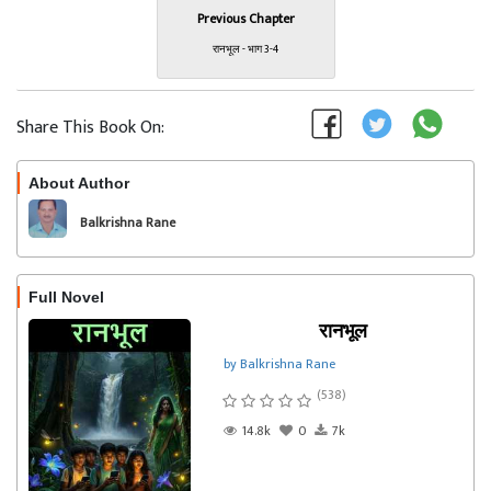
Previous Chapter
रानभूल - भाग 3-4
Share This Book On:
About Author
Follow
Balkrishna Rane
Full Novel
रानभूल
by Balkrishna Rane
(538)
14.8k
0
7k