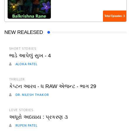
Total Episodes : 3
NEW REALESED
SHORT STORIES
ભાડે આપેલું સુખ - 4
ALOKA PATEL
THRILLER
કેપ્ટન આરવ - ધ RAW એજન્ટ - ભાગ 29
DR. NILESH THAKOR
LOVE STORIES
અધૂરો અધ્યાય : પ્રકરણ ૩
RUPEN PATEL