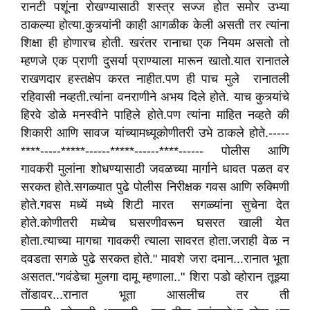
रानटी पशूंना रोखण्यासाठी शस्त्र सज्ज होत समोर उभ्या
ठाकल्या होत्या.कुत्र्यांनी काही आगळीक केली असती तर त्यांना
शिक्षा ही होणारच होती. खरंतर रानाचा एक नियम असतो तो
म्हणजे एक प्राणी दुसर्या प्राण्याला मारून खातो.यात रानातले
राखणदार हस्तक्षेप करत नाहीत.पण ही पाच मुले रानातली
रहिवासी नव्हती.त्यांना वनराणीने अभय दिले होते. याच कुत्र्यांचे
हिरवे डोळे मनस्वीने पाहिले होते.पण त्यांना माहित नव्हते की
शिकारी आणि सावज यांच्यामध्यूकोणीतरी उभे ठाकले होते.-----
****-----*****------*****------****------ पोलीस आणि
गावकरी मुलांना शोधण्यासाठी जवळच्या मार्गाने धावत पळत वर
सरकत होते.सगळ्यात पुढे पोलीस निरीक्षक गवस आणि रुक्मिणी
होते.गवस मध्यें मध्ये शिटी मारत सगळ्यांना सुचेना देत
होते.कोणीतरी मध्येच घसरणीवरून घसरत खाली येत
होता.त्याच्या मागचा गावकरी त्याला सावरत होता.जराही वेळ न
दवडता सगळे पुढे सरकत होते." मावशे जरा दमान...रानात भूता
असतत."गवंडेचा मुलगा दामू म्हणाला.." शिरा पडो व्होरान तूझ्या
तोंडावर...रानात भूता आसलीच तर ती