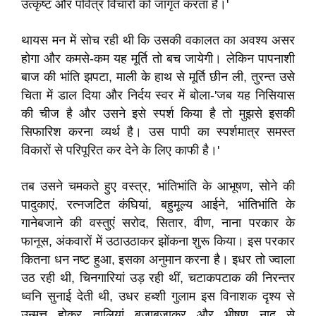
उत्कृष्ट और पवित्र विचारों को जागृत करता है।'
थायस मन में सोच रही थी कि उसकी वकालत का अवश्य असर
होगा और कमसे-कम यह मूर्ति तो बच जायेगी। लेकिन पापनाशी
बाज की भांति झपटा, माली के हाथ से मूर्ति छीन ली, तुरन्त उसे
चिता में डाल दिया और निर्दय स्वर में बोला-'जब यह निसियास
की चीज है और उसने इसे स्पर्श किया है तो मुझसे इसकी
सिफारिश करना व्यर्थ है। उस पापी का स्पर्शमात्र समस्त
विकारों से परिपूरित कर देने के लिए काफी है।'
तब उसने चमकते हुए वस्त्र, भांतिभांति के आभूषण, सोने की
पादुकाएं, रत्नजटित कंघियां, बहुमूल्य आईने, भांतिभांति के
गानेबजाने की वस्तुएं सरोद, सितार, वीण, नाना परकार के
फानूस, अंकवारों में उठाउठाकर झोंकना शुरू किया। इस परकार
कितना धन नष्ट हुआ, इसका अनुमान करना है। इधर तो ज्वाला
उठ रही थी, चिनगारियां उड़ रही थीं, चटाकपटाक की निरन्तर
ध्वनि सुनाई देती थी, उधर हब्शी गुलाम इस विनाशक दृश्य से
उन्मत्त होकर तालियां बजाबजाकर और भीषण नाद से