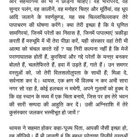
और सहयोगियों को भी न छोड़ना चाहिए। वह भारीपरदे, वह
सुन्दर पलंग, वह कालीनें, वह मनोहर चित्र और मूर्तियां, वह धूप
आदि जलाने के स्वर्णकुण्ड, यह सब चिल्लाचिल्लाकर तेरे
पापाचरण की घोषणा करेंगे। क्या तेरी इच्छा है कि ये घृणित
सामगिरयां, जिनमें परेतों का निवास है, जिनमें पापात्माएं त्र्कीड़ा
करती हैं मरुभूमि में भी तेरा पीछा करें, यही संस्कार वहां तेरी भी
आत्मा को चंचल करते रहें ? यह निरी कल्पना नहीं है कि मेजें
पराणाघातक होती हैं, कुरसियां और गद्दे परेतों के यन्त्र बनकर
बोलते हैं, चलतेफिरते हैं, हवा में उड़ते हैं, गाते हैं। उन समगर
वस्तुओं को, जो तेरी विलसलोलुपता के साथी हैं; मिआ दे,
सर्वनाश कर दे। थायस, एक क्षण भी विलम्ब न कर अभी सारा
नगर सो रहा है, कोई हलचल न मचेगी, अपने गुलामों को हुक्म दे
कि वह स्थान के मध्य में एक चिता बनाये, जिस पर हम तेरे भवन
की सारी सम्पदा की आहुति कर दें। उसी अग्निराशि में तेरे
कुसंस्कार जलकर भस्मीभूत हो जायें !'
थायस ने सहमत होकर कहा-'पूज्य पिता, आपकी जैसी इच्छा हो,
वह कीजिये। मैं भी जानती हूं कि बहुधा परेतगण निजीर्व वस्तुओं