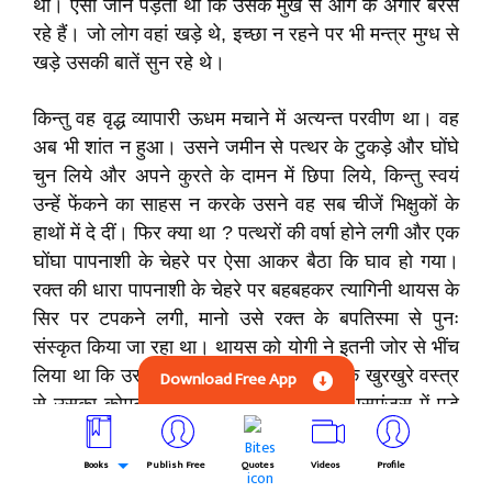
थी। ऐसा जान पड़ता था कि उसके मुख से आग के अंगारे बरस
रहे हैं। जो लोग वहां खड़े थे, इच्छा न रहने पर भी मन्त्र मुग्ध से
खड़े उसकी बातें सुन रहे थे।
किन्तु वह वृद्ध व्यापारी ऊधम मचाने में अत्यन्त परवीण था। वह
अब भी शांत न हुआ। उसने जमीन से पत्थर के टुकड़े और घोंघे
चुन लिये और अपने कुरते के दामन में छिपा लिये, किन्तु स्वयं
उन्हें फेंकने का साहस न करके उसने वह सब चीजें भिक्षुकों के
हाथों में दे दीं। फिर क्या था ? पत्थरों की वर्षा होने लगी और एक
घोंघा पापनाशी के चेहरे पर ऐसा आकर बैठा कि घाव हो गया।
रक्त की धारा पापनाशी के चेहरे पर बहबहकर त्यागिनी थायस के
सिर पर टपकने लगी, मानो उसे रक्त के बपतिस्मा से पुनः
संस्कृत किया जा रहा था। थायस को योगी ने इतनी जोर से भींच
लिया था कि उसका दम घुट रहा था और योगी के खुरखुरे वस्त्र
Download Free App
से उसका कोमल शरीर छिला जाता था। इस असमंजस में पड़े
हुए, घृणा और त्र्कोध से उसका मुख लाल हो रहा था।
Books
Publish Free
Quotes
Videos
Profile
इतने में एक मनुष्य भड़कीले वस्त्र पहने, जंगली फूलों की एक