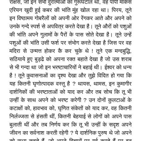
राक्षस, जो इन सभी दुरात्माओं का गुरूघंटाल था, वह पापी मार्कस
एरियन खुदी हुई कबर की भांति मुंह खोल रहा था। पिरय, तूने
इन विष्ठामय गोबरैलों को अपनी ओर रेंगकर आते और अपने को
उनके गन्दे स्पर्श से अपवित्र करते देखा है। तूने औरों को पशुओं
की भांति अपने गुलामों के पैरों के पास सोते देखा है। तूने उन्हें
पशुओं की भांति उसी फर्श पर संभोग करते देखा है जिस पर वह
मदिरा से उन्मत्त होकर कै कर चुके थे ! तूने एक मन्दबुद्धि,
सठियाये हुए बुड्ढे को अपना रक्त बहाते देखा है जो उस शराब
से भी गन्दा था जो इन भरष्टाचारियों ने बहाई थी। ईश्वर को धन्य
है ! तूने कुवासनाओं का दृश्य देखा और तुझे विदित हो गया कि
यह कितनी घृणोत्पादक वस्तु है ? थायस, थामस, इन कुमागीर
दार्शनिकों की भरष्टाताओं को याद कर और तब सोच कि तू भी
उन्हीं के साथ अपने को भरष्ट करेगी ? उन दोनों कुलटाओं के
कटाक्षों को, हावभाव को, घृणित संकेतों को याद कर, वह कितनी
निर्लज्जता से हंसती थीं, कितनी बेहयाई से लोगों को अपने पास
बुलाती थीं और तब निर्णय कर कि तू भी उन्हीं के सदृश अपने
जीवन का सर्वनाश करती रहेगी ? ये दार्शनिक पुरुष थे जो अपने