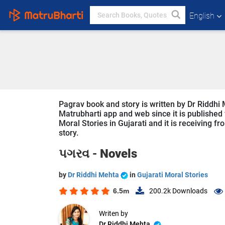
English
Pagrav book and story is written by Dr Riddhi 
Matrubharti app and web since it is published f
Moral Stories in Gujarati and it is receiving f
story.
પગરવ -
Novels
by
Dr Riddhi Mehta
in
Gujarati Moral Stories
6.5m
200.2k
Downloads
Writen by
Dr Riddhi Mehta