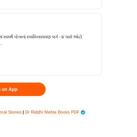
મર્થે પોતાનાં સ્વામિનારાયણ પાર્ક - ૪ પાસે ઓટો
.
s on App
oral Stories
|
Dr Riddhi Mehta Books PDF