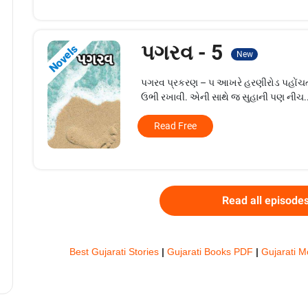
પગરવ - 5
Novels
New
પગરવ પ્રકરણ – ૫ આખરે હરણીરોડ પહોંચતાં સ
ઉભી રખાવી. એની સાથે જ સુહાની પણ નીચ..
Read Free
Read all episode
Best Gujarati Stories
|
Gujarati Books PDF
|
Gujarati M