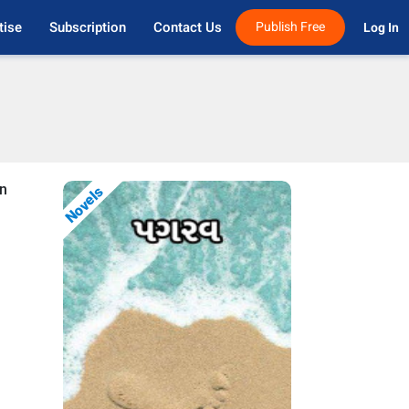
tise
Subscription
Contact Us
Publish Free
Log In 
on
Novels