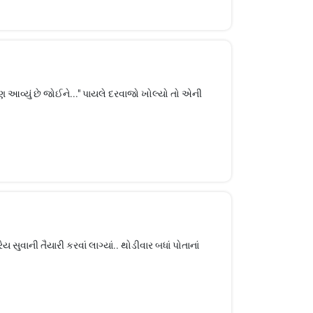
ોણ આવ્યું છે જોઈને..." પાયલે દરવાજો ખોલ્યો તો એની
 સુવાની તૈયારી કરવાં લાગ્યાં.. થોડીવાર બધાં પોતાનાં