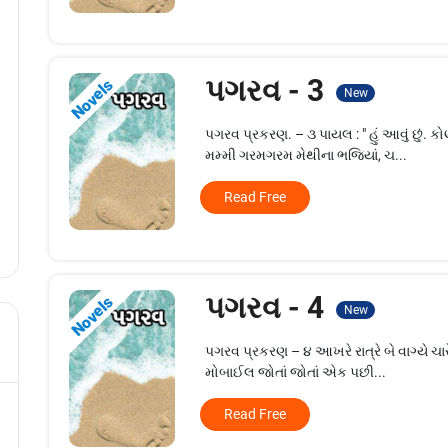
પગરવ - 3
Novels
New
પગરવ પ્રકરણ. – ૩ પાયલ : " હું આવું છું. ક
મમ્મી ગરમગરમ મેથીના ભજિયાં, ચ...
Read Free
પગરવ - 4
Novels
New
પગરવ પ્રકરણ – ૪ આખરે રાત્રે બે વાગ્યે ચારેય
મોબાઈલ જોતાં જોતાં એક પછી...
Read Free