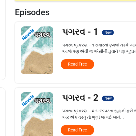
Episodes
પગરવ - 1
Novels
New
પગરવ પ્રકરણ – ૧ સવારનાં કુમળાં તડકે 
આજે પણ એવી જ એસીની હવાને પણ ભૂલાવી 
Read Free
પગરવ - 2
Novels
New
પગરવ પ્રકરણ – ૨ સાંજ પડતાં સુહાની ફરી જમ
અરે એક વસ્તુ તો ભૂલી જ ગઈ બાને...
Read Free