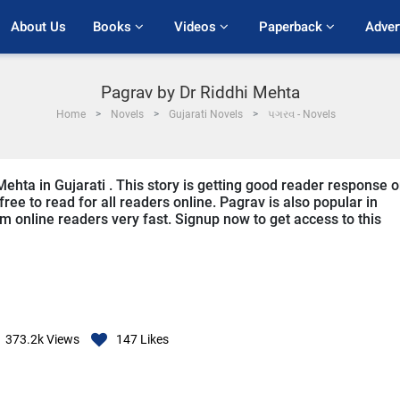
About Us
Books 
Videos 
Paperback 
Adver
Pagrav by Dr Riddhi Mehta
Home
Novels
Gujarati Novels
પગરવ - Novels
Mehta in Gujarati . This story is getting good reader response 
ree to read for all readers online. Pagrav is also popular in
rom online readers very fast. Signup now to get access to this
373.2k
Views
147
Likes