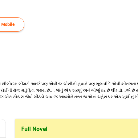
 Mobile
એ લીલોછમ લીમડો આજે પણ એવી જ એસીની હવાને પણ ભૂલાવી દે એવી શીતળતા પ્ર
તો કોઈની રોજ મહેફિલ ભરાય છે.... જેનું એક શરણું અને બીજું ઘર છે લીમડો...એ
જ એક કોયલ જેવો મીઠડો અવાજ આવ્યોને તરત જ એનાં ચહેરાં પર એક ખુશીનું મોજું ફ
Full Novel