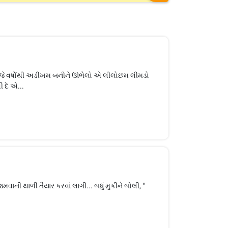
આજે વર્ષોથી અડીખમ બનીને ઊભેલો એ લીલોછમ લીમડો
દે એ...
વાની થાળી તૈયાર કરવાં લાગી... બધું મુકીને બોલી, "