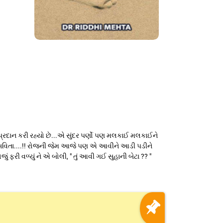
દાન કરી રહ્યો છે...એ સુંદર પર્ણો પણ મલકાઈ મલકાઈને
 છે સવિતા....!! રોજની જેમ આજે પણ એ આવીને આડી પડીને
રી વળ્યું ને એ બોલી, " તું આવી ગઈ સુહાની બેટા ?? "