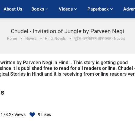
About Us
Books 
Videos 
Paperback 
Adver
Chudel - Invitation of Jungle by Parveen Negi
Home
Novels
Hindi Novels
चुड़ैल - इनविटेशन ऑफ जंगल - Novels
 written by Parveen Negi in Hindi . This story is getting good
ce it is published free to read for all readers online. Chudel 
ical Stories in Hindi and it is receiving from online readers ve
ls
178.2k
Views
9
Likes