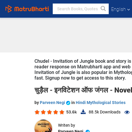
English
Chudel - Invitation of Jungle book and story is
reader response on Matrubharti app and web sin
Invitation of Jungle is also popular in Mytholog
fast. Signup now to get access to this story.
चुड़ैल - इनविटेशन ऑफ जंगल -
Nove
by
Parveen Negi
in
Hindi Mythological Stories
53.6k
88.5k
Downloads
Writen by
Parveen Negi