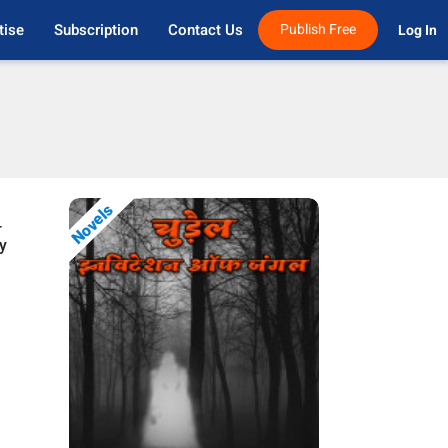
tise
Subscription
Contact Us
Publish Free
Log In 
Novels
-
ry