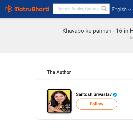
English
Khavabo ke pairhan - 16 in Hi
H
The Author
Santosh Srivastav
Follow