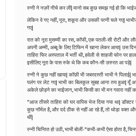
रन्नी ने नज़रें नीचे कर लीं| मानो सब कुछ समझ गई हो कि भाईजा
लेकिन वे गए नहीं, नूरा, शकूरा और उसकी पत्नी चले गए| भाभीज
गए|
रात को नूरा मुसम्मी का रस, कॉफी, एक पतली-सी रोटी और लौक
अपनी अम्मी, अब्बू के लिए टिफिन में खाना लेकर आया| उस दि
ताहिरा फिर अस्पताल में भर्ती थी, हवेली से शाहजी फोन पर हा
इसीलिए नूरा के पास रुके थे कि कब कौन-सी ज़रुरत आ पड़े|
रन्नी ने कुछ नहीं खाया| कॉफ़ी भी जबरदस्ती भाभी ने पिलाई| 
पलंग पर लेट गए| भाभी का बिलकुल सुबह आना तय हुआ| यूँ अस्प
अकेले छोड़ने का भाईजान, भाभी किसी का भी मन गवारा नहीं क
“आज तीसरे ताहिरा को घर वापिस भेज दिया गया था| डॉक्टर न
कुछ नॉर्मल है, और दर्द ठीक से नहीं आ रहे हैं, तो थोड़ा वक
थीं|
रन्नी चिन्तित हो उठी, भाभी बोलीं-“कभी-कभी ऐसा होता है, चिन्