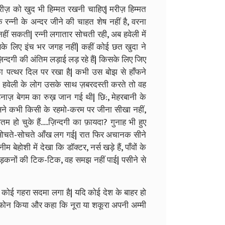
, मरीज़ को खुद भी हिम्मत रखनी चाहिए| मरीज़ हिम्मत
ि रन्नी के अन्दर जीने की चाहत शेष नहीं है, वरना
नहीं सकती| रन्नी लगातार सोचती रही, अब हवेली में
के लिए इंच भर जगह नहीं| कहीं कोई छत खुदा ने
 ज़िन्दगी की अंतिम लड़ाई लड़ रहे हैं| किसके लिए जिए
का पत्थर दिल पर रखा है| कभी उस बोझ से हाँफने
ि हवेली के लोग उसके साथ ज़बरदस्ती करते तो वह
 शहनाज़ बेगम का रुख़ जान गई थी| छि:, मेहरबानी के
 उसने कभी किसी के रहमो-करम पर जीना सीखा नहीं,
 हो चुके हैं.....ज़िन्दगी का फ़ायदा? गुनाह भी हुए
...सोचते-सोचते आँख लग गई| रात फिर अचानक सीने
 बेहोशी में देखा कि डॉक्टर, नर्स खड़े हैं, पाँवों के
ड़कनों की टिक-टिक, वह समझ नहीं पाई| पसीने से
ो कोई गहरा सदमा लगा है| यदि कोई देश के बाहर हो
 घर फोन किया और कहा कि नूरा या शकूरा अपनी अम्मी