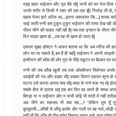
पड़ा| बाहर भाईजान और नूरा बैठे रहे| भाभी को घर भेज दिया 
उनके शरीर से किसी ने रक्त की एक-एक बूँद निचोड़ ली हो, जैस
पहला मेजर हार्ट अटैक था.....इतना ज़बरदस्त कि.....| शायद बर्दा
जाई जाती रन्नी बस टुकुर-टुकुर भाईजान की तरफ देख रही थी|
भीतर जीने की चाहत नहीं रही है| जब तक इन्सान के भीतर जीन
दिन चाहत ख़त्म हो.....तब वह भी ख़त्म हो जाता है|
एकदम सुबह डॉक्टर ने आकर बताया था कि अब मरीज़ की हालत म
लोग घर जा सकते हैं, हम हैं ही यहाँ| भाईजान ने अपनी लाड़ली 
इत्मीनान की साँस ली और नूरा के पीछे स्कूटर पर बैठकर घर चल
रन्नी की जब आँख खुली तब तक ऑक्सीजन सिलेन्डर उनके पा
दवाईयों की गंध और ठंडक थी| उसका दिमाग एकदम शून्य हो 
घटना उसे कतरा-कतरा याद थी|-ब्याह के गाने रुक गए थे| ढोल
सबके बीच से उठाया था| एक बार फिर वह अपने ही समक्ष अप
बिगड़ा न! न भाईजान और न भाभी कोई भी शादी में नहीं शरीक़ 
अब जीने का मक़सद भी क्या रहा.....? ‘लेकिन तुम यूँ म
बुदबुदायी.....आँखों से आँसू ढलके और गालों पर बह चले, थोड़
नहीं थी कि आँसू भी पोंछ सके| सिस्टर अन्दर आई, ब्लड प्रेशर दे