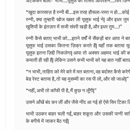
अटककर बोली-“भाभी.....यूसुफ का तीसरा ऑपरेशन.....फिर ज़िन्दग
“खुदा कारसाज़ है रन्नी बी.....इस तरह हौसला-पस्त न हो.....क
रन्नी, क्या तुम्हारी खोज खबर ली यूसुफ भाई ने| और इधर तु
खुशियों के इंतज़ार में सजी संवरी खड़ी है, और इधर तुम.....!”
रन्नी कैसे बताए भाभी को.....इतने वर्षों में सैंकड़ों बार आपा न
यूसुफ भाई उसका कितना ज़िक्र करते हैं| यहाँ तक बताया यूसु
यूसुफ इतना ज़िद्दी निकलेगा| आपा तो अक्सर अहमद भाई की को
कमाती ही रही हैं| लेकिन उसने कभी भाभी को यह बात नहीं बताई
“न भाभी, ताहिरा को मेरे बारे में मत बताना, वह बर्दाश्त कैसे कर
बेड रेस्ट बताया है, तो यह मुसम्मी का रस पी लो, और सो जाओ|”
“नहीं, अभी तो कॉफी पी है, मैं कुछ न लूँगी|”
उसने आँखें बंद कर लीं और जैसे नींद आ गई हो ऐसे सिर टिका ल
भाभी उठकर बाहर चली गईं, बाहर शकूरा और उसकी पत्नी साद
के बगीचे में जाकर बैठ गईं|