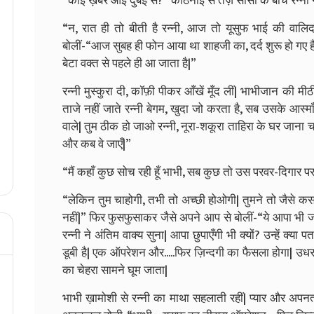
“कोई ख़बर आई दुबई से?” कठिनाई से तेज़ साँसों के बीच रन्नी न
“न, रात ही तो बीती है रन्नी, आज तो यूसुफ भाई की वाल
बोलीं-“आज सुबह ही फोन आया था शाहजी का, दर्द शुरू हो गए हैं,
बेटा वक्त से पहले ही आ जाता है|”
रन्नी मुस्कुरा दी, कॉफ़ी पीकर आँखें मूँद लीं| भाभीजान की म
ताजे नहीं जाते रन्नी बेगम, खुदा जो करता है, सब उसके आस्मा
वाले| तुम ठीक हो जाओ रन्नी, नूरा-शकूरा ताहिरा के घर जाना चाह
और कब वे जाएँ|”
“मैं कहाँ कुछ सोच रही हूँ भाभी, सब कुछ तो उस परवर-दिगार पर
“लेकिन तुम चाहोगी, तभी तो अच्छी होओगी| तुमने तो जैसे क
नहीं|” फिर फुसफुसाकर जैसे अपने आप से बोलीं-“ये आपा भी जा
रन्नी ने अंतिम वाक्य सुना| आपा छुपाएँगी भी क्यों? उन्हें क्या 
डूबी है| एक ऑपरेशन और.....फिर ज़िन्दगी का फैसला होगा| उधर 
का चेहरा सामने घूम जाता|
भाभी ख़ामोशी से रन्नी का माथा सहलाती रहीं| प्यार और अपनत्