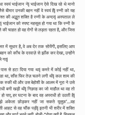
था स्वयं भाईजान ने| भाईजान ऐसे दिख रहे थे मानो
े बीमार उनकी बहन नहीं वे स्वयं हैं| रन्नी को यह
श्त की अद्भुत शक्ति है रन्नी के अन्दर| अस्पताल ले
 भाईजान को स्पष्ट महसूस हो गया था कि रन्नी के
े की चाहत हो वह रोगों से लड़ता रहता है, और जिस
ें सुधार है, वे अब देर तक सोयेंगी, इसलिए आप
बहन को काँच के दरवाज़े से झाँक कर देखा, उन्होंने
े गए|
स से हटा दिया गया था| कमरे में कोई नहीं था,
रहा था, साँस फिर तेज़ चलने लगी थी| कल शाम की
क रुकी थी और उस बेहोशी के आलम में नूरा ने उसे
राधी बनी खड़ी थी| निक़ाह का जो माहौल था वह तो
हो पाए, हर घटना के बाद वह अपराधी हो उठती है|
ुझे अकेला छोड़कर नहीं जा सकते यूसुफ़’.....वह
ी-सी आहट से वह चौंक पड़ी| इतनी भी शरीर में शक्ति
खा और चार्ट भरने लगी, बोली-“रोता क्यों है, बिल्कुल