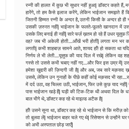
रन्नी की हालत में कुछ भी सुधार नहीं हुआ| डॉक्टर कहते हैं
हारेंगे, तो हम कैसे इलाज करेंगे, लेकिन भाईजान समझते हैं क
जितनी हिम्मत रन्नी के अन्दर है, उतनी किसी के अन्दर हो ही 
उसकी ज़रुरत नहीं| भाईजान के फलते-फूलते खानदान में उस
उसके लिए बनाई ही नहीं| सारे फर्ज़ ख़तम हो रहे हैं उधर यूसुफ़
वह? जब भी अकेली होती.....आँखें भरी होतीं| लगता मन भर 
लगती| कभी शाहबाज़ सामने आते, शायद हाँ! हो सकता था यद
निर्णय ले भी लेती.....यूसुफ की याद दिल में रखे| लेकिन वह
गस्से तो उससे कभी चबाए नहीं गए.....और फिर इस उम्र में|
हमेशा खुद्दारी की ज़िन्दगी जी है| और अब, जब सारे मक़सद ख़तम
उससे, लेकिन उन गुनाहों के पीछे कहीं कोई मक़सद भी रहा..
में दर्द उठा, वह चिल्ला उठी, भाईजान, फिर उसे कुछ याद नहीं| नीम
पास भाईजान खड़े हैं| घड़ी की टिक-टिक थी अथवा दिल के ध
बाल भीगे थे, डॉक्टर कह रहे थे माइल्ड अटैक है|
हाँ! उसने सुना था, डॉक्टर कह रहे थे भाईजान से कि मरीज़ क
तो बुलवा लें| भाईजान बाहर चले गए थे| रिसेप्शन से उन्होंने
को अभी अस्पताल छोड़ जाएँ|