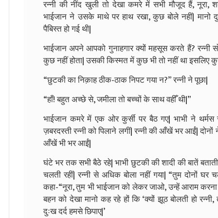
रन्नी की नींद खुली तो देखा कमरे में सभी मौजूद हैं, नूरा, 
भाईजान ने उसके माथे पर हाथ रखा, कुछ बोले नहीं| मान
पैबिस्त हो गई थी|
भाईजान अपने आपको गुनाहगार क्यों महसूस करते हैं? रन्नी स
कुछ नहीं होता| उसकी किस्मत में कुछ भी तो नहीं था इसलिए क
“छुटकी का निक़ाह ठीक-ठाक निपट गया न?” रन्नी ने पूछा|
“हाँ! बहुत अच्छे से, जमीला तो बच्चों के साथ वहीँ थी|”
भाईजान कमरे में एक ओर कुर्सी पर बैठ गए| भाभी ने थर्मस
ज़बरदस्ती रन्नी को पिलाने लगीं| रन्नी की आँखें भर आईं| दोन
आँखें भी भर आईं|
घंटे भर तक सभी बैठे रहे| भाभी छुटकी की शादी की बातें बताती 
चलती रहीं| रन्नी से अधिक बोला नहीं गया| “तुम दोनों घर
कहा-“नूरा, तुम भी भाईजान को लेकर जाओ, उन्हें आराम करना 
बहन को देखा मानो कह रहे हों कि ‘क्यों झूठ बोलती हो रन्नी, त
दुःख दर्द हमसे छिपाए|’