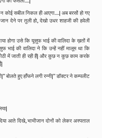
ी का फैसला.....|”
ोई न कोई सबील निकल ही आएगा.....| अब बरसों हो गए
म जान देने पर तुली हो, देखो उधर शाहजी की हवेली
े बताया होगा उसे कि यूसुफ भाई की वालिदा के ख़तों में
फ भाई की वालिदा ने कि उन्हें नहीं मालूम था कि
ठी में जाती ही रही हैं| और कुछ न कुछ काम करके
ं|
ेगी|” बोलते हुए हाँफने लगी रन्नी|” डॉक्टर ने कम्पलीट
िया|
िया आते दिखे, भाभीजान दोनों को लेकर अस्पताल