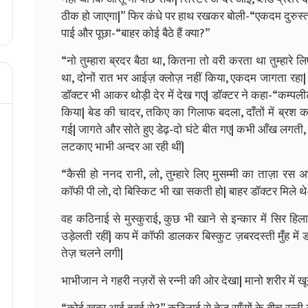
ठीक हो जाएगा|” फिर कंधे पर हाथ रखकर बोली-“एकदम दुरुस्त...
पाई और पूछा-“बाहर कोई बैठे हैं क्या?”
“नो तुम्हारा ब्रदर बैठा था, कितना तो वरी करता था तुम्हारे
था, दोनों रात भर आईज़ क्लोज़ नहीं किया, एकदम जागता रहा| फि
डॉक्टर भी आकर थोड़ी देर में देख गए| डॉक्टर ने कहा-“कम्पली
किया| बेड की चादर, तकिए का गिलाफ बदला, दाँतों में ब्र
गई| जागते और सोते हुए डेढ़-दो घंटे बीत गए| कभी आँख लगती,
लटकाए भाभी अन्दर आ रही थीं|
“कैसी हो ननद रानी, लो, तुम्हारे लिए मुसम्मी का ताज़ा रस
कॉफी पी लो, दो बिस्किट भी खा सकती हो| बाहर डॉक्टर मिले थ
वह कठिनाई से मुस्कुराई, कुछ भी खाने से इन्कार में सिर हि
उड़ेलती रहीं| कप में कॉफी डालकर बिस्कुट ज़बरदस्ती मुँह में 
तेज़ चलने लगी|
भाभीजान ने गहरी नज़रों से रन्नी की ओर देखा| मानो शरीर में खू