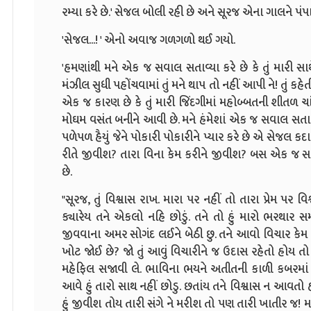
રમ્યા કરે છે.' સેજલ બોલી રહી છે અને સૂરજ એના ગાલને પંપાળી
'સેજલ...! ' એનો અવાજ ગળગળો થઈ ગયો.
'હમણાંથી મને એક જ સવાલ સતાવ્યા કરે છે કે તું મારી સાથ
મંઝીલ સુધી પહોંચવામાં તું મને થાપ તો નહીં આપી ને! તું કહેતી
એક જ કારણ છે કે તું મારી જિંદગીમાં મહોબ્બતની શીતળ ચાંદ
મોઘમ વસંત બનીને આવી છે. મને હંમેશાં એક જ સવાલ સતાવ્યા 
પળેપળ હૈયું જેને પોકારી પોકારીને પ્યાર કરે છે એ સેજલ કદાચ
રીતે જીવીશ? તારા વિના કેમ કરીને જીવીશ? બસ એક જ સવા
છે.
"સૂરજ, તું વિશ્વાસ રાખ. મારા પર નહીં તો તારા પ્રેમ પર વિશ્
ક્યારેય તને એકલો નહિ છોડું. તને તો હું મારો ભરથાર સ
જીવવાના અમર સોગંદ લઈને બેઠી છુ. તને આવો વિચાર કેમ આવે 
ખોટ જોઈ છે? જો તું આવું વિચારીને જ ઉદાસ રહેતો હોય તો 
મહેફિલ સજાવી લે. ભાવિના ભયને અતીતની કાળી કબરમાં દાટી
આવે હું તારો સાથ નહીં છોડુ. છતાંય તને વિશ્વાસ ન આવતો 
હું જીવીશ તોય તારી સંગે ને મરીશ તો પણ તારી ખાતીર જ! મા