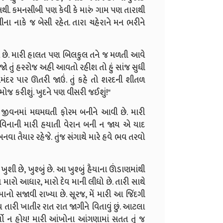
 નથી. કમનસીબી પણ કેવી કે મારું ગામ પણ તારાથી
ીના નાકે જ બેસી રહેત. તારા ચહેરાને મન ભરીને
ઝીલ છે. મારી હાલત પણ બિલકુલ તને જ મળતી આવે
કે જો તું હરરોજ અહી આવતો રહીશ તો હું સાંજ સુધી
 સમંદર પાર ઊતરી જાઉં. તું કહે તો શરદની શીતળ
મોજ કરીશું. ખુદને પણ વીસરી જઈશું!"
મારા જીવનમાં મઘમઘતી ફોરમ બનીને આવી છે. મારી
ા વિનાની મારી હયાતી વેરાન બની ન જાય એ યાદ
નવા તૈયાર રહેજે. તુંજ સંગાથે મારે હવે ભવ તરવો
ખુશી છે, ખુશ્બું છે. આ ખુશ્બું હૈયાના ઊંડાણમાંથી
ને મારો આધાર, મારો દેવ માની લીધો છે. તારી સાથે
નો સજાવી રાખ્યા છે. સૂરજ, મેં મારી આ જિંદગી
ંય તારી ખાતીર રાત રાત જાગીને વિતાવું છું. આટલા
યો ન હોય! મારી આંખોના આંગણામાં સતત તું જ