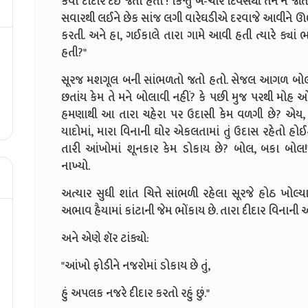
કેવા દીદાર દઈ જતો હતો ! કિન્તું બે-ચાર દિવસથી તને ન જ
સવારથી લઈને છેક સાંજ લગી વારેઘડીએ દરવાજે આવીને ઊભ
કરતી. અને હા, ગઈકાલે તારા ગામે આવી હતી ત્યારે ક્યા
હતી?"
સૂરજ મશગૂલ બની સાંભળતો જતો હતો. સેજલ આગળ બોલી
છતાંય કેમ તે મને બોલાવી નહીં? કે પછી મુજ પરથી મોહ 
હમણાથી આ તારા ચહેરા પર ઉદાસી કેમ વળગી છે? એય, કેમ ત
યાદોમાં, મારા વિનાની ઘોર એકલતામાં તું ઉદાસ રહેતો હોઈશ, 
તારી આંખોમાં શૂનકાર કેમ ડોકાય છે? બોલ, બકા બો
નાખ્યો.
અત્યાર સુધી શાંત ચિત્તે સાંભળી રહેલા સૂરજે હોઠ ખોલ્યા
અભાવ હૈયામાં કાંટાની જેમ ભોંકાય છે. તારા દીદાર વિનાની 
અને એણે શૅર ટાંક્યો:
"આંખો ફોડીને નજરોમાં ડોકાય છે તું,
હું અપલક નજરે દીદાર કરતો રહું છું."