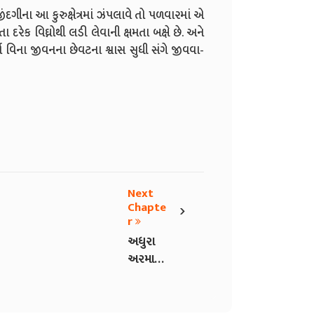
જીંદગીના આ કુરુક્ષેત્રમાં ઝંપલાવે તો પળવારમાં એ
દરેક વિઘ્નોથી લડી લેવાની ક્ષમતા બક્ષે છે. અને
િના જીવનના છેવટના શ્વાસ સુધી સંગે જીવવા-
Next
›
Chapte
r
અધુરા
અરમાનો
૧૦