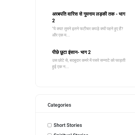
अरबपति वारिस से गुमनाम लड़की तक - भाग
2
"ये क्या! तुमने इतने फटीचर कपड़े क्यों पहने हुए हैं?
और एक म...
पीछे छूटा इंसान- भाग 2
उस छोटे से, बदबूदार कमरे में पसरे सन्नाटे को फाड़ती
हुई एक न...
Categories
Short Stories