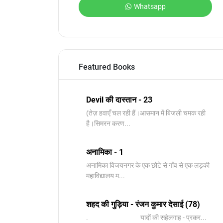
Whatsapp
Featured Books
Devil की दास्तान - 23
(तेज़ हवाएँ चल रही हैं।आसमान में बिजली चमक रही
है।सिमरन करण...
अनामिका - 1
अनामिका विजयनगर के एक छोटे से गाँव से एक लड़की
महाविद्यालय म...
शहद की गुड़िया - रंजन कुमार देसाई (78)
. यादों की सहेलगाह - प्रकर...