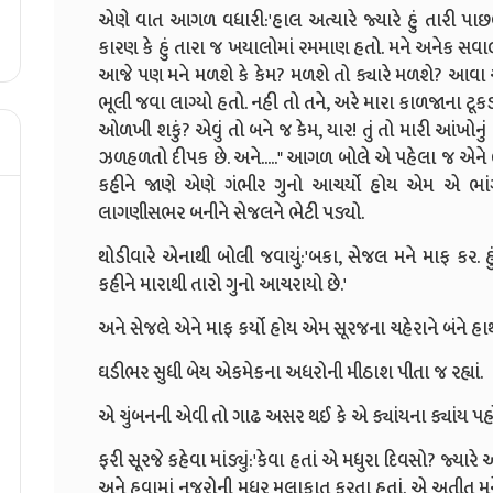
એણે વાત આગળ વધારી:'હાલ અત્યારે જ્યારે હું તારી પા
કારણ કે હું તારા જ ખયાલોમાં રમમાણ હતો. મને અનેક સવાલો
આજે પણ મને મળશે કે કેમ? મળશે તો ક્યારે મળશે? આવા અ
ભૂલી જવા લાગ્યો હતો. નહી તો તને, અરે મારા કાળજાના 
ઓળખી શકું? એવું તો બને જ કેમ, યાર! તું તો મારી આંખોનું 
ઝળહળતો દીપક છે. અને....." આગળ બોલે એ પહેલા જ એને ભાન
કહીને જાણે એણે ગંભીર ગુનો આચર્યો હોય એમ એ ભાં
લાગણીસભર બનીને સેજલને ભેટી પડ્યો.
થોડીવારે એનાથી બોલી જવાયું:'બકા, સેજલ મને માફ કર. હું 
કહીને મારાથી તારો ગુનો આચરાયો છે.'
અને સેજલે એને માફ કર્યો હોય એમ સૂરજના ચહેરાને બંને હાથમ
ઘડીભર સુધી બેય એકમેકના અધરોની મીઠાશ પીતા જ રહ્યાં.
એ ચુંબનની એવી તો ગાઢ અસર થઈ કે એ ક્યાંયના ક્યાંય પહો
ફરી સૂરજે કહેવા માંડ્યું:'કેવા હતાં એ મધુરા દિવસો? જ્
અને હવામાં નજરોની મધુર મુલાકાત કરતા હતાં. એ અતીત મન