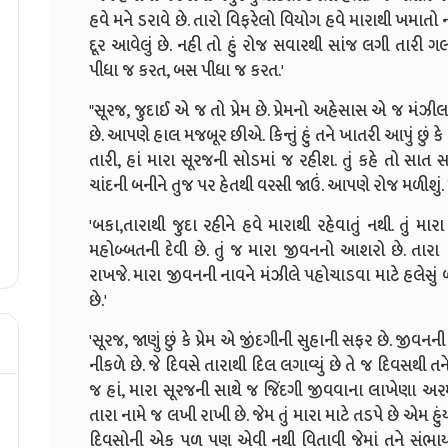
હવે મને ડરાવે છે. તારો વિફરેલો વિયોગ હવે મારાથી ખમાતો
દૂર આવેલું છે. નહી તો હું રોજ સવારથી સાંજ લગી તારી ગલ
પીધા જ કરત, બસ પીધા જ કરત.'
"સૂરજ, જુદાઈ એ જ તો પ્રેમ છે. પ્રેમનો અહેસાસ એ જ મં
છે. આપણે હાલ મજબૂર છીએ. કિન્તું હું તને ખાતરી આપું છું 
તારી, હાં મારા સૂરજની સોડમાં જ રહીશ. તું કહે તો સાત
ચાંદની બનીને તુજ પર હેતથી વરસી જાઉં. આપણે રોજ મળીશું. 
'બકા,તારાથી જુદા રહીને હવે મારાથી રહેવાતું નથી. તું 
મહોબ્બતની દેવી છે. તું જ મારા જીવનનો આશરો છે. તાર
રાખજે. મારા જીવનની નાવને મંઝીલે પહોચાડવા માટે હલેસું બ
છે.'
'સૂરજ, જાણું છું કે પ્રેમ એ જીંદગીની સુહાની સફર છે. જીવનની 
નીકળે છે. જે દિવસે તારાથી દિલ લગાવ્યું છે તે જ દિવસથી ત
જ હાં, મારા સૂરજની સાથે જ જિંદગી જીવવાના લાખેણા અરમા
તારા નામે જ લખી રાખી છે. જેમ તું મારા માટે તડપે છે એમ હુ
દિવસોની એક પળ પણ એવી નથી વિતાવી જેમાં તને સંભાર્