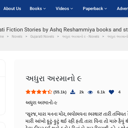
About Us
Books 
Videos 
Paperback 
Adver
ati Fiction Stories by Ashq Reshammiya books and s
me
Novels
Gujarati Novels
અધુરા અરમાનો ૯ - Novels
અધુરા અરમાનો
અધુરા અરમાનો ૯
(55.1k)
2k
6.1k
4
અધુરા અરમાનો-૯
"સૂરજ, મારા મનના મોર, ભવોભવના ભરથાર! તારી તબિયત કેમ 
મારી આંખો ફૂટું-ફુટું થઈ રહી હતી. તારા વિના તો મારું હૈયુ