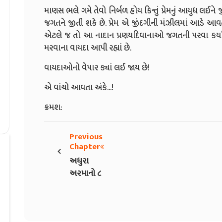
માણસ ભલે ગમે તેવો નિર્બળ હોય કિન્તું પ્રેમનું આયુધ લઈને 
જગતને જીતી શકે છે. પ્રેમ એ જીંદગીની મંઝીલમાં આડે આવતા 
એટલે જ તો આ નાદાન પ્રણયદિવાનાઓ જગતની પરવા કર્યા વ
મરવાના વાયદા આપી રહ્યાં છે.
વાયદાઓનો વેપાર ક્યાં લઈ જાય છે!
એ વાંચો આવતા અંકે...!
ક્રમશ:
Previous
‹
Chapter
અધુરા
અરમાનો ૮