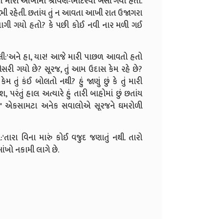
ોતા મારી આંખોમાં શ્રાવણ-ભાદરવો બેસી ગયો હતો.
ી રહેતી. છતાંય તું ન આવતા આખી રાત ઉજાગરા
ં ભાગી ગયો હતો? કે પછી કોઈ નવી નાર મળી ગઈ
:'અને હા, યાર! આજે મારી પાછળ આવતો હતો
ઓસરી ગયો છે? સૂરજ, તું આમ ઉદાસ કેમ રહે છે?
ું કંઈ બોલતો નથી? હું જાણું છું કે તું મારી
પરંતું હાલ અત્યારે હું તારી બાહોમાં છું છતાંય
લ!" એકસામટા અનેક સવાલોએ સૂરજને ઘમરોળી
:'તારા વિના મારું કોઈ વજુદ જણાતું નથી. તારો
આંખો નકામી લાગે છે.