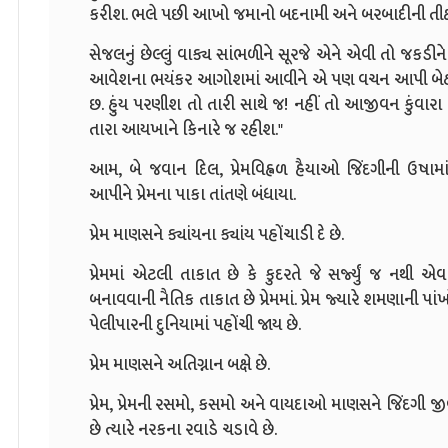
કરીશ. ભલે પછી આખો જમાનો બદનામી અને બરબાદીની તીક્ષ
સેજલનું છેલ્લું વાક્ય સાંભળીને સૂરજે એને એવી તો જકડીને
આવેશના ભયંકર આગોશમાં આવીને એ પણ વચન આપી બેઠો 
છ. હુંય પરણીશ તો તારી સાથે જ! નહીં તો આજીવન કુંવારા જ 
તારા આયખાને કિનારે જ રહીશ."
આમ, બે જવાન દિલ, પ્રેમવિહ્વળ હૈયાઓ જિંદગીની ઉષામ
આપીને પ્રેમના પાકા તાંતણે બંધાયા.
પ્રેમ માણસને ક્યાંયના ક્યાંય પહોંચાડી દે છે.
પ્રેમમાં એટલી તાકાત છે કે કુદરતે જે સર્જ્યું જ નથી
બનાવવાની નૈતિક તાકાત છે પ્રેમમાં. પ્રેમ જ્યારે શમણાની પાં
પેલીપારની દુનિયામાં પહોંચી જાય છે.
પ્રેમ માણસને અતિગ્નાન બક્ષે છે.
પ્રેમ, પ્રેમની રસમો, કસમો અને વાયદાઓ માણસને જિંદગી જ
છે ત્યારે નરકના રવાડે ચડાવે છે.