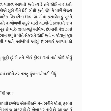
છળ-પાછળ આવતો હતો ત્યારે તને જોઈ ન શક્યો.
એ બૂરી રીતે ઘેરી લીધો હતો. જેમ કે મારી સેજલ
નેક વિચારોના ઊંડા વમળોમાં ફસાયેલ હું ખુદને
ટૂકડાને ન ઓળખી શકુ? મારી આંખોની કાજલને જ ન
નૂર છે. મારું ઝળહળતું ભવિષ્ય છે. મારી મંઝીલનો
 થયું કે પોતે સેજલને જોઈ હતી. ન જોવાનું જૂઠ
ગી પડ્યો. આંખોમાં આંસું ઊભરાઈ આવ્યા. એ
જુઠ્ઠો છું. મે તને જોઈ હોવા છતાં નથી જોઈ એવું
ાં લઈને તસતસતું ચુંબન ચોંટાડી દીધું.
ંચી ગયા.
યારે આપણે દરરોજ એકબીજાને મન ભરીને જોતા, હસતા
ે બહું જ અકળાવે છે, બેબાક બનાવે છે. આ જુદાઈ