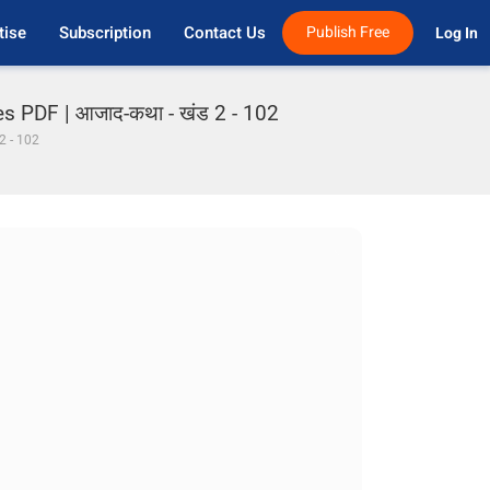
tise
Subscription
Contact Us
Publish Free
Log In 
s PDF | आजाद-कथा - खंड 2 - 102
2 - 102