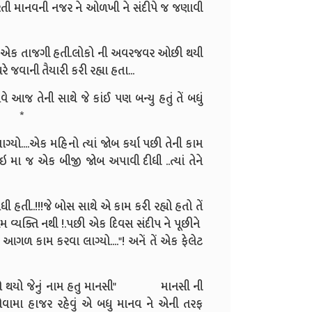
 ફરતી માનવની નજર ને ઓળખી ને સંદીપે જ જણાવી
 મા એક તાજગી હતી.લોકો ની અવરજવર ઓછી થયી
 જવાની તૈયારી કરી રહ્યા હતા...
જ તેની સાથે જે કાંઈ પણ બન્યુ હતું તેં બધું
*
ો....એક મહિનો ત્યાં જોબ કર્યા પછી તેની કામ
ુંબઇ મા જ એક બીજી જોબ અપાવી દીધી ..ત્યાં તેને
 હતી..!!!જે બોસ સાથે એ કામ કરી રહ્યો હતો તેં
વ્યક્તિ નથી !.પછી એક દિવસ સંદીપ ને પૂછીને
 આગળ કામ કરવા લાગ્યો...."! અનેં તેં એક ફેલેટ
યો જેનું નામ હતુ માનસી"
માનસી ની
 સેવામા હાજર રહેવું એ બધુ માનવ ને એની તરફ