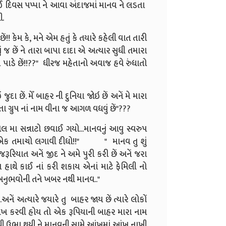
ોઈ દિવસ પપ્પા ને આવા અંદાજમાં માનવ ને લડતા
ી.
 કેમ કે, મને એમ હતું કે તયારે કહેલી વાત તારી
ં જ છેં ને તારા બાપા દાદા એ અત્યાર સુધી તમારા
 ના પાડે છેં!!??" ધીરજ મહેતાનો અવાજ હવે રુંધાતો
ા છેં. મેઁ બાહર ની દુનિયા જોઇ છેં અનેં મે મારા
ે મહેતા ગ્રુપ નાં નામ વીના જ આગળ વધવું છેં"???
મા સન્નાટો છવાઈ ગયો...માનવનું આવુ સ્વરુપ
 એક તમાચો લગાવી દીધો!!"
" માનવ તુ શું
 જરૂરિયાત અનેં જીદ ને અમે પુરી કરી છેં અનેં જરા
ાથે કાઈ નાં કરી શકાય એનાં માટે ફેમિલી નો
ં અનુભવોની તને ખબર નથી માનવ.."
નેં અત્યારે જયારે તુ બાહર જાય છેં ત્યારે લોકોં
ઓળખ કરવી હોય તો એક રૂપિયાની બાહર મારા નામ
સ્સાથી ઉભા થયી ને માનવની સામે આંખમાં આંખ નાખી