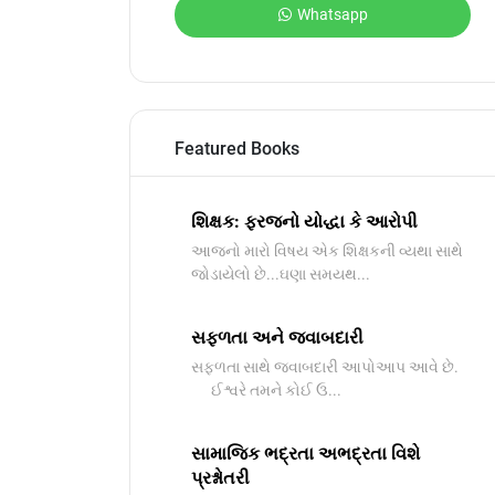
Whatsapp
Featured Books
શિક્ષક: ફરજનો યોદ્ધા કે આરોપી
આજનો મારો વિષય એક શિક્ષકની વ્યથા સાથે
જોડાયેલો છે...ઘણા સમયથ...
સફળતા અને જવાબદારી
સફળતા સાથે જવાબદારી આપોઆપ આવે છે.
ઈશ્વરે તમને કોઈ ઉ...
સામાજિક ભદ્રતા અભદ્રતા વિશે
પ્રશ્નોતરી