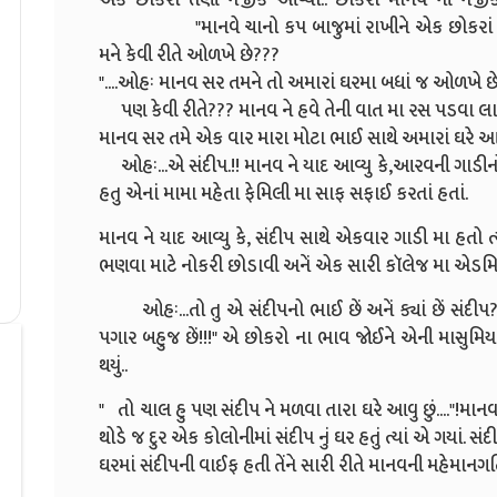
"માનવે ચાનો કપ બાજુમાં રાખીને એક છોકરાં સામે 
મને કેવી રીતે ઓળખે છે???
"....ઓહઃ માનવ સર તમને તો અમારાં ઘરમા બધાં જ ઓળખે છે!
પણ કેવી રીતે??? માનવ ને હવે તેની વાત મા રસ પડવા લાગ્
માનવ સર તમે એક વાર મારા મોટા ભાઈ સાથે અમારાં ઘરે આવ્ય
ઓહઃ...એ સંદીપ.!! માનવ ને યાદ આવ્યુ કે,આરવની ગાડીનો 
હતુ એનાં મામા મહેતા ફેમિલી મા સાફ સફાઈ કરતાં હતાં.
માનવ ને યાદ આવ્યુ કે, સંદીપ સાથે એકવાર ગાડી મા હત
ભણવા માટે નોકરી છોડાવી અનેં એક સારી કૉલેજ મા એડમિશન
ઓહઃ...તો તુ એ સંદીપનો ભાઈ છેં અનેં ક્યાં છેં
સંદીપ
પગાર બહુજ છેં!!!" એ છોકરો ના ભાવ જોઈને એની માસુમિય
થયું..
" તો ચાલ હુ પણ સંદીપ ને મળવા તારા ઘરે આવુ છું...."!માનવ 
થોડે જ દુર એક કોલોનીમાં સંદીપ નું ઘર હતું ત્યાં એ ગયાં.
સંદી
ઘરમાં સંદીપની વાઈફ હતી તેંને સારી રીતે માનવની મહેમાનગતિ