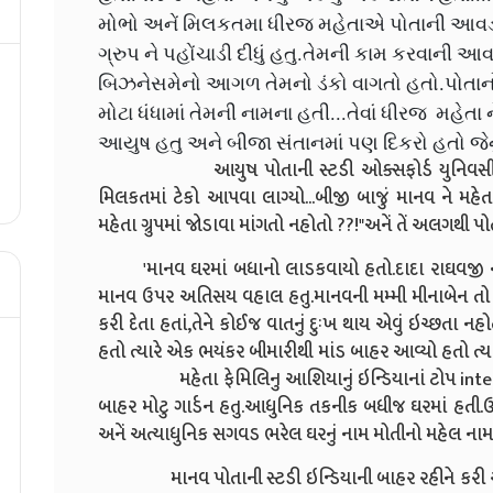
મોભો અનેં મિલકતમા ધીરજ મહેતાએ પોતાની આવડત
ગ્રુપ ને પહોંચાડી દીધું હતુ.તેમની કામ કરવાની 
બિઝનેસમેનો આગળ તેમનો ડંકો વાગતો હતો.પોતાનો
મોટા ધંધામાં તેમની નામના હતી...તેવાં ધીરજ મહેતા ન
આયુષ હતુ અને બીજા સંતાનમાં પણ દિકરો હતો જેનું
આયુષ પોતાની સ્ટડી ઓક્સફોર્ડ યુનિવર્સીટીમા પ
મિલકતમાં ટેકો આપવા લાગ્યો...બીજી બાજું માનવ ને મહેત
મહેતા ગ્રુપમાં જોડાવા માંગતો નહોતો ??!"અનેં તેં અલગથી પ
'માનવ ઘરમાં બધાનો લાડકવાયો હતો.દાદા રાઘવજી નો 
માનવ ઉપર અતિસય વહાલ હતુ.માનવની મમ્મી મીનાબેન તો મ
કરી દેતા હતાં,તેને કોઈજ વાતનું દુઃખ થાય એવું ઇચ્છતા 
હતો ત્યારે એક ભયંકર બીમારીથી માંડ બાહર આવ્યો હતો ત્
મહેતા ફેમિલિનુ આશિયાનું ઇન્ડિયાનાં ટોપ intertid
બાહર મોટુ ગાર્ડન હતુ.આધુનિક તકનીક બધીજ ઘરમાં હતી.
અનેં અત્યાધુનિક સગવડ ભરેલ ઘરનું નામ મોતીનો મહેલ ના
માનવ પોતાની સ્ટડી ઇન્ડિયાની બાહર રહીને કરી રહ્