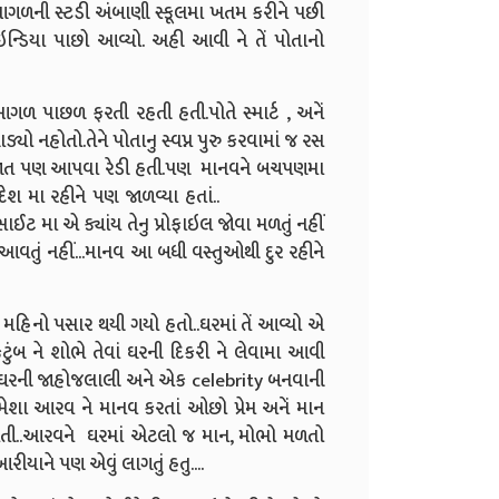
આગળની સ્ટડી અંબાણી સ્કૂલમા ખતમ કરીને પછી
સાથે ઇન્ડિયા પાછો આવ્યો. અહી આવી ને તેં પોતાનો
ળ ફરતી રહતી હતી.પોતે સ્માર્ટ , અનેં
ો નહોતો.તેને પોતાનુ સ્વપ્ન પુરુ કરવામાં જ રસ
 જાત પણ આપવા રેડી હતી.પણ માનવને બચપણમા
ેશ મા રહીને પણ જાળવ્યા હતાં..
 એ ક્યાંય તેનુ પ્રોફાઇલ જોવા મળતું નહીં
ણ આવતું નહીં...માનવ આ બધી વસ્તુઓથી દુર રહીને
નો પસાર થયી ગયો હતો..ઘરમાં તેં આવ્યો એ
ુટુંબ ને શોભે તેવાં ઘરની દિકરી ને લેવામા આવી
રથી ઘરની જાહોજલાલી અને એક celebrity બનવાની
મેશા આરવ ને માનવ કરતાં ઓછો પ્રેમ અનેં માન
વતી..આરવને ઘરમાં એટલો જ માન, મોભો મળતો
ીયાને પણ એવું લાગતું હતુ....