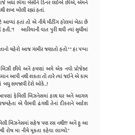
બધાં ભેગા બેસીને ડિનર લઇએ છીએ, એમને
 શબ્દ બોલી રહ્યાં હતાં.
આવ્યાં હતાં તો એ નીચે મીટીંગ હોલમાં બેઠા છેં
હતી.."!
આરિયાની વાત પુરી થયી ત્યાં સુધીમાં
ેતાનો ચહેરો આજ ગંભીર જણાતો હતો."
" હા પપ્પા
બિઝી છીયે અનેં હમણાં અમે એક નવો પ્રોજેક્ટ
રતું ધ્યાન આપી નથી શકતા તો તારે ત્યાં જઇને એ કામ
યાં બધુ સમજાવી દેશે ઓકે...!
 આપણાં ફેમિલી બિઝનેસમાં હાથ ધર અનેં આગળ
 ધીરજમહેતા એ વૈભવી ઢંગથી તેનાં દીકરાને આદેશ
લી બિઝનેસમાં સહેજ પણ રસ નથી!!! અનેં હુ આ
ી રોષ મા નીચે મૂકતા કહેવા લાગ્યો."