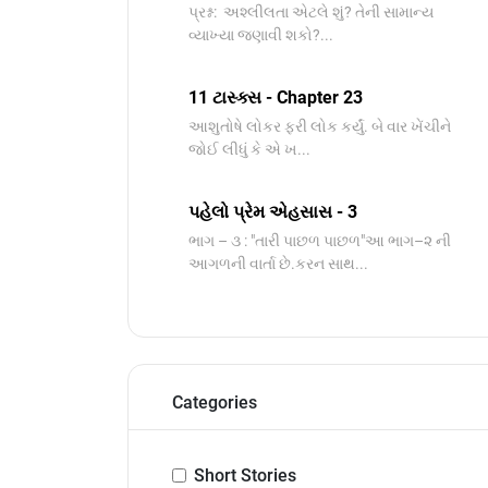
પ્રશ્ન: અશ્લીલતા એટલે શું? તેની સામાન્ય
વ્યાખ્યા જણાવી શકો?...
11 ટાસ્ક્સ - Chapter 23
આશુતોષે લોકર ફરી લોક કર્યું. બે વાર ખેંચીને
જોઈ લીધું કે એ ખ...
પહેલો પ્રેમ એહસાસ - 3
ભાગ – ૩ : "તારી પાછળ પાછળ"આ ભાગ–૨ ની
આગળની વાર્તા છે.કરન સાથ...
Categories
Short Stories