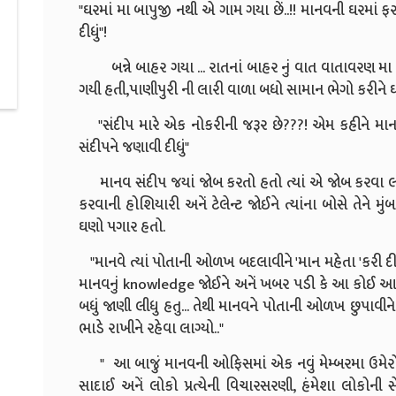
"ઘરમાં મા બાપુજી નથી એ ગામ ગયા છેં..!! માનવની ઘરમાં
દીધું"!
બન્ને બાહર ગયા ... રાતનાં બાહર નું વાત વાતાવરણ
ગયી હતી,પાણીપુરી ની લારી વાળા બધો સામાન ભેગો કરીને ઘરે
"સંદીપ મારે એક નોકરીની જરૂર છે???! એમ કહીને માનવે આ
સંદીપને જણાવી દીધું"
માનવ સંદીપ જયાં જોબ કરતો હતો ત્યાં એ જોબ કરવા લાગ્ય
કરવાની હોશિયારી અનેં ટેલેન્ટ જોઈને ત્યાંના બોસે તેને મ
ઘણો પગાર હતો.
"માનવે ત્યાં પોતાની ઓળખ બદલાવીને 'માન મહેતા 'કરી દીધી
માનવનું knowledge જોઈને અનેં ખબર પડી કે આ કોઈ આમ 
બધું જાણી લીધુ હતુ... તેથી માનવને પોતાની ઓળખ છુપાવીને
ભાડે રાખીને રહેવા લાગ્યો.."
" આ બાજું માનવની ઓફિસમાં એક નવું મેમ્બરમા ઉમેરો થ
સાદાઈ અનેં લોકો પ્રત્યેની વિચારસરણી, હંમેશા લોકોની