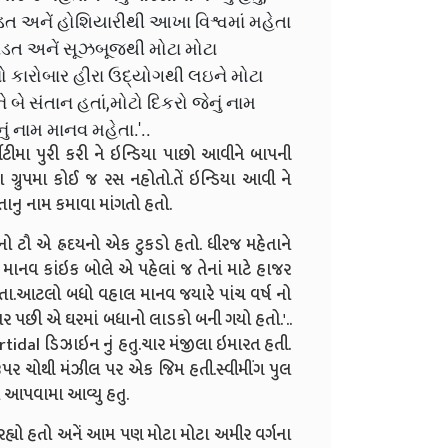
 અનેં હોશિયારીથી આખા વિશ્વમાં મહેતા
આવડત અનેં સૂઝબૂજથી મોટા મોટા
 કારોબાર હીરા ઉદ્યોગથી લઇને મોટા
ે બે સંતાન હતાં,મોટો દિકરો જેનું નામ
 નામ માનવ મહેતા.'..
ુરી કરી ને ઇન્ડિયા પાછો આવીને બાપની
ા ગ્રુપમા કોઈ જ રસ નહોતો.તેં ઇન્ડિયા આવી ને
ોતાનુ નામ કમાવા માંગતો હતો.
ટૌ એ હ્રદયનો એક ટુકડો હતો. ધીરજ મહેતાને
ાનવ કાંઇક બોલે એ પહેલાં જ તેનાં માટે હાજર
નહોતા.આટલો બધો વહાલ માનવ જયારે પાંચ વર્ષ નો
યાર પછી એ ઘરમાં બધાનો લાડકો બની ગયો હતો.'..
al ડિઝાઇન નું હતુ.ચાર મંજીલા ઇમારત હતી.
ઉપર ચોથી મંઝીલ પર એક જિમ હતી.સ્વીમીંગ પુલ
મ આપવામા આવ્યુ હતુ.
યો હતો અનેં આમ પણ મોટા મોટા અમીર વર્ગના