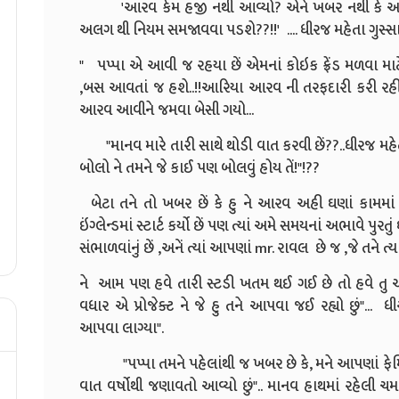
'આરવ કેમ હજી નથી આવ્યો? એને ખબર નથી કે આજે 
અલગ થી નિયમ સમજાવવા પડશે??!!' .... ધીરજ મહેતા ગુસ્સાથી
" પપ્પા એ આવી જ રહયા છેં એમનાં કોઇક ફ્રેંડ મળવા માટે 
,બસ આવતાં જ હશે..!!આરિયા આરવ ની તરફદારી કરી રહીં 
આરવ આવીને જમવા બેસી ગયો...
"માનવ મારે તારી સાથે થોડી વાત કરવી છેં??..ધીરજ મહ
બોલો ને તમને જે કાઈ પણ બોલવું હોય તેં!"!??
બેટા તને તો ખબર છેં કે હુ ને આરવ અહી ઘણાં કામમાં 
ઇંગ્લેન્ડમાં સ્ટાર્ટ કર્યો છેં પણ ત્યાં અમે સમયનાં અભાવે પુ
સંભાળવાંનું છેં ,અનેં ત્યાં આપણાં mr. રાવલ છે જ ,જે તને ત્
ને આમ પણ હવે તારી સ્ટડી ખતમ થઈ ગઈ છે તો હવે તુ
વધાર એ પ્રોજેક્ટ ને જે હુ તને આપવા જઈ રહ્યો છું"...
આપવા લાગ્યા".
"પપ્પા તમને પહેલાંથી જ ખબર છે કે, મને આપણાં ફેમિ
વાત વર્ષોથી જણાવતો આવ્યો છું".. માનવ હાથમાં રહેલી ચમચ