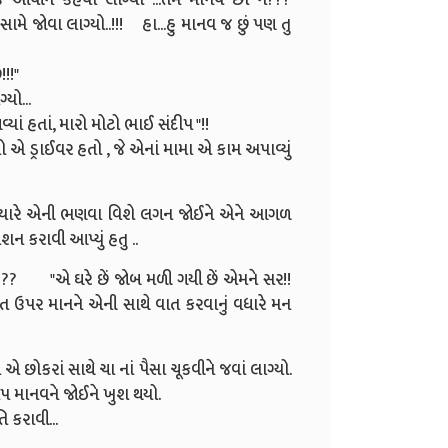
જોવા લાગ્યો..!!!
હા...હુ માનવ જ છું પણ તુ
!!"
યો...
ાં હતાં, મારો મોટો ભાઈ સંદીપ "!!
એ ડ્રાઈવર હતો , જે એનાં મામા એ કામ અપાવ્યું
ો ત્યારે એની ભણવા વિશે લગન જોઈને એને આગળ
 કરાવી આપ્યું હતુ ..
???
"એ ઘરે છેં જોબ મળી ગયી છેં એમને સર!!
ત ઉપર માનને એની સાથે વાત કરવાનું વધારે મન
એ છોકરાં સાથે ચા નાં પૈસા ચૂકવીને જવાં લાગ્યો.
પ માનવને જોઈને ખુશ થયો.
 કરાવી...