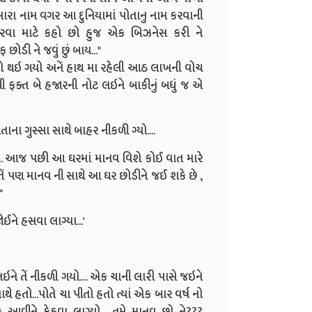
તમારા નામ વગર આ દુનિયામાં પોતાનુ નામ કરવાની
મ કરવા માટે કહો છો હુજ એક બિઝનેસ કરી ને
ોડી ને જવું છું બાય..."
ભો થઇ ગયો અનેં હાથ મા રહેલી આઠ લાખની વોચ
ી ફક્ત બે હજારની નોટ લઇને બાકીનું બધું જ એ
ા ગુસ્સા સાથે બાહર નીકળી ગ્યો....
.
આજ પછી આ ઘરમાં માનવ વિશે કોઈ વાત મારે
ે તેં પણ માનવ ની સાથે આ ઘર છોડીને જઈ શકે છે ,
"
ને હસવા લાગ્યા...'
ને તેં નીકળી ગયો.... એક ચાની લારી પાસે જઇને
ાથે હતો...પોતે ચા પીતો હતો ત્યાં એક બાર વર્ષ નો
આવીને કેહવા લાગ્યો ...તમે માનવ છો ને???