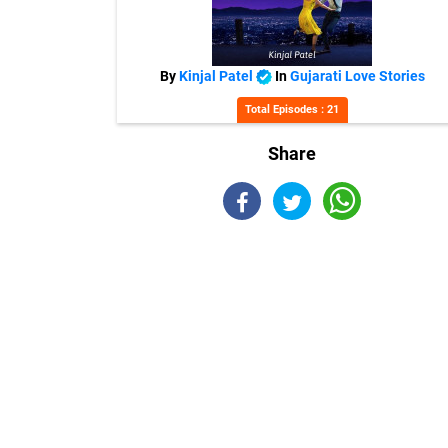
By
Kinjal Patel
In
Gujarati Love Stories
Total Episodes : 21
Share