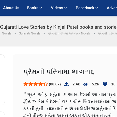
About Us
Books 
Videos 
Paperback 
Adver
Gujarati Love Stories by Kinjal Patel books and storie
Novels
Gujarati Novels
પ્રેમની પરિભાષા ભાગ-૧૬ - Novels
પ્રેમની પરિભા
પ્રેમની પરિભાષા ભાગ-૧૬
(86.8k)
2.4k
5.2k
10
" ગ્રુપ ઓફ મહેતા ..!! આખા દેશમાં આ નામ પ્રચલિ
હોઁય?? કેમ કે દેશનાં ટોપ પચીસ બિઝનેસમેનમા જે વ
કંપની હતી. નામનાની સાથે સાથે ધીરજ મહેતાનાં પ
હતી.ધીરજ મહેતા એમનું એકનું એક સંતાન હતાં....ધીર