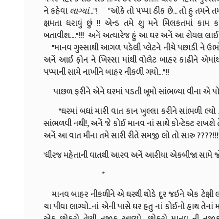
ને કહેવા
લાગ્યાં
..."!
"ઓકે તો પપ્પા ઠીક છે... તો હુ તમને 
ક્ષમતા ધરાવું છું !! એન્ડ તમે શુ મને મિલકતમાં કા
બતાવીશ...."!!! અનેં અત્યારેજ હું આ ઘર અનેં આ રોયલ લાઈફ છ
"માનવ ગુસ્સાથી આગળ પડેલી પ્લેટને નીચે પછાડી ને ઉ
અનેં આઈ ફોન ને ખિસ્સા માંથી વોલેટ બાહર કાઢીને એમાંથ
પપ્પાની સામે નાખીને બાહર નીકળી ગયો..."!!
પાછળ ફરીને એને ઘરમાં પડતી બૂમો સાંભળ્યા વીના એ પોતાન
"ઘરમાં બધાં મારી વાત કાન ખુલ્લા કરીને સાંભળી લ્યો .
સાંભળવી નથી!, અનેં જે કોઈ માનવ નાં સાથે કોન્ટેક્ટ રાખશ
અનેં આ વાત મીના તમે સારી રીતે સમજી લો તો સારુ ????!!!
'ધીરજ મહેતાની વાતથી આરવ અનેં આરીયા એકબીજા સામે જોઈ
*
માનવ બાહર નીકળીને એ ઘરથી થોડે દૂર જઇને એક ટેક્ષી લઇ
ચા પીવા લાગ્યો..નાં એની પાસે ઘર હતુ નાં કોઈનો હાથ તેનાં મ
એક છોકરો તેણી નજીક આવ્યો.. છોકરો માનવ ની નજીક 