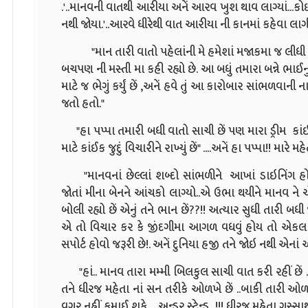
.'..માનવની વાતથી આરીયા અનેં આરવ ખુશ થાવ લાગ્યાં...ક
નથી જોયા.'..આરવે ધીરેથી વાત આરીયા ની કાનમાં કહેવા લાગ
"માન તારી વાતો પહેલાંની મે હમેશાં મજાકમા જ લીધી છેં!!
બચપણ ની મસ્તી મા કહી રહ્યો છે. આ બધું તમારા બન્ને ભાઈનુ
માટે જ ભેગું કર્યું છેં ,અનેં હવે તું આ કારોબાર સાંભળવાની
જતો હતો."
"હા પપ્પા તમારી બધી વાતો સાચી છેં પણ મારા ડ્રીમ કાંઇ જુદ
માટે કાંઈક જુદું વિચારીને રાખ્યું છેં" ....અનેં હા પપ્પા!! માર
"માનવનાં છેલ્લાં શબ્દો સાંભળીને આખાં ડાઇનિંગ હોલ 
જોતાં મીના બેનને આંચકો લાગ્યો..એ ઉભા થયીને માનવ ને
બોલી રહ્યો છેં એનું તને ભાન છેં??!! અત્યાર સુધી તારી બધી
એ તો વિચાર કર કે જીંદગીમા આગળ વધવું હોય તો એકલા હ
સપોર્ટ હોવો જરૂરી છે!. અનેં દુનિયા હજી તને જોઇ નથી એના
"હાં.. માનવ તારા મમ્મી બિલકુલ સાચી વાત કરી રહીં છેં ..અ
તને ધીરજ મહેતા નાં સન તરીકે ઓળખે છેં ..બાકી તારી 
વગર નહીં કમાઈ શકે ....અન્ડર સ્ટેન્ડ...!!! ધીરજ મહેતા ગુ