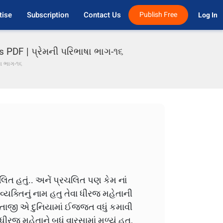
tise
Subscription
Contact Us
Publish Free
Log In 
s PDF | પ્રેમની પરિભાષા ભાગ-૧૬
ષા ભાગ-૧૬
ત હતું.. અનેં પ્રચલિત પણ કેમ નાં
્યક્તિનું નામ હતુ તેવા ધીરજ મહેતાની
િતાજી એ દુનિયામાં ઈજ્જત વધું કમાવી
જ મહેતાને બધું વારસામાં મળ્યું હતુ,