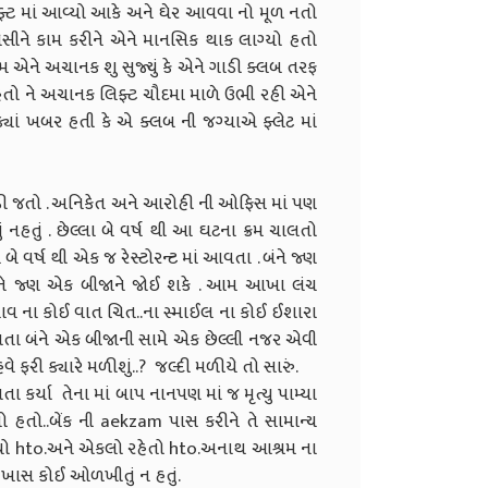
 લિફ્ટ માં આવ્યો આકે અને ઘેર આવવા નો મૂળ નતો
બેસીને કામ કરીને એને માનસિક થાક લાગ્યો હતો
 એને અચાનક શુ સુજ્યું કે એને ગાડી ક્લબ તરફ
 હતો ને અચાનક લિફ્ટ ચૌદમા માળે ઉભી રહી એને
ક્યાં ખબર હતી કે એ ક્લબ ની જગ્યાએ ફ્લેટ માં
ડી જતો . અનિકેત અને આરોહી ની ઓફિસ માં પણ
તું નહતું . છેલ્લા બે વર્ષ થી આ ઘટના ક્રમ ચાલતો
 વર્ષ થી એક જ રેસ્ટોરન્ટ માં આવતા . બંને જ્ણ
ંને જ્ણ એક બીજાને જોઈ શકે . આમ આખા લંચ
ભાવ ના કોઈ વાત ચિત..ના સ્માઈલ ના કોઈ ઈશારા
 થતા બંને એક બીજાની સામે એક છેલ્લી નજર એવી
 ફરી ક્યારે મળીશું..? જલ્દી મળીયે તો સારું.
તા કર્યા તેના માં બાપ નાનપણ માં જ મૃત્યુ પામ્યા
 હતો..બેંક ની aekzam પાસ કરીને તે સામાન્ય
 બન્યો hto.અને એકલો રહેતો hto.અનાથ આશ્રમ ના
ું ખાસ કોઈ ઓળખીતું ન હતું.