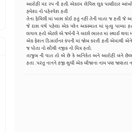
આરોહી મંદ ૨૫ ની હતી. એકદમ લેવિસ લુક પાણીદાર આંખો .
હંમેશા નો પહેરવેશ હતી
તેના ફેમિલી માં ખાસ કોઈ હતું નહીં તેની માતા જ હતી જે અ
જે દાસ વર્ષ પહેલા એક પ્લેન અકસ્માત માં મૃત્યુ પામ્યા
લગાવ હતો એટલે એ જર્મની ને બદલે ભારત માં સ્થાઈ થવા માં
એક ફેશન ડિઝાઈનર કંપની માં જોબ કરતી હતી એમાંથી એને પ
જ પોતા નો સૌથી નજીક નો મિત્ર હતો.
તાજુબ ની વાત તો એ છે કે અનિકેત અને આરોહી બંને છેલ્
હતા . પરંતુ નાનને હજી સુધી એક બીજાના નામ પણ જાણતા ન