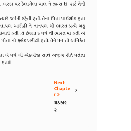
બરડા પર ફેલાયેલા વાલ ને જીન્સ ti શર્ટ તેની
ત્યારે જર્મની રહેતી હતી. તેના પિતા પાઇલોટ હતા
 હતા..પણ આરોહી ને નાનપણ થી ભારત પ્રત્યે બહુ
ગતી હતી . તે છેલ્લા ૬ વર્ષ થી ભારત માં હતી એ
ોતા નો ફ્લેટ ખરીદ્યો હતો. તેને મન તો અનિકેત
લા બે વર્ષ થી એકબીજા સાથે અજીબ રીતે વર્તતા
 હતા!!
Next
›
Chapte
r
થડકાર
૨