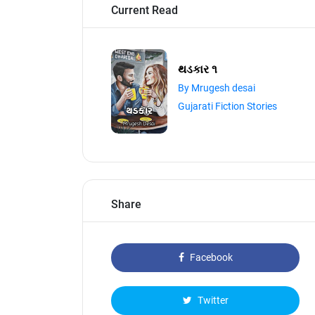
Current Read
થડકાર ૧
By Mrugesh desai
Gujarati Fiction Stories
Share
Facebook
Twitter