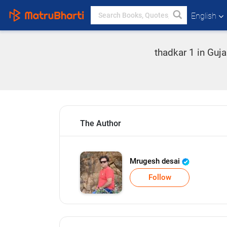
English
thadkar 1 in Guj
The Author
Mrugesh desai
Follow