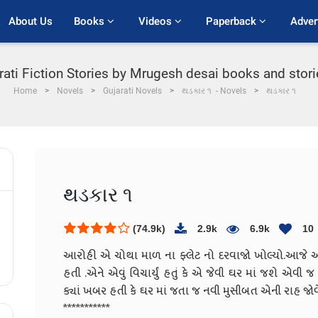
About Us
Books 
Videos 
Paperback 
Adver
arati Fiction Stories by Mrugesh desai books and stor
Home
Novels
Gujarati Novels
થડકાર ૧ - Novels
થડકાર ૧
થડકાર ૧
(74.9k)
2.9k
6.9k
10
આરોહી એ ચોથા માળ ના ફ્લેટ નો દરવાજો ખોલ્યો.આજે ઓ
હતી .એને એવું વિચાર્યું હતું કે એ જેવી ઘર માં જશે એવી 
ક્યાં ખબર હતી કે ઘર માં જતા જ નવી મુસીબત એની રાહ જો
***********