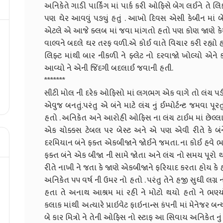
અનિકેતે ગાડી પાર્કિંગ માં પાર્ક કરી ઓફિસે બેગ લઈને તે
પણ ઘેર આવવું પડ્યું હતું . આખો દિવસ એસી કેબીન માં 
એટલે એ આજે ક્લબ માં જવા માંગતો હતો પણ કોણ જાણે કેમ
વાલ્વને બદલે ઘર તરફ વળી.એ કોઈ વાતે વિચાર કરી રહ્યો
લિફ્ટ માંથી બાર નીકળી ને ફ્લેટ નો દરવાજો ખોલ્યો એને 
આવ્યો ને એની જિંદગી બદલાઈ જવાની હતી.
*******
સીટી મોલ ની દરેક ઓફિસો માં લગભગ એક વાગે તો લંચ પ
એવુજ બનતું.પરંતુ એ બંને માટે લંચ નું ઈમ્પોર્ટન્ટ જમવા પૂર
હતો . અનિકેત અને આરોહી ઓફિસ ના લંચ ટાઈમ માં છેલ્લા બે
એક ચોક્કસ ટેબલ પર બેસ્ટ અને એ પણ એવી રીતે કે બ
દરમિયાન બંને ફક્ત એકબીજાને જોઈને જમતા. ના કોઈ હવે 
ફક્ત બંને એક બીજા ની સામે જોતા અને લંચ નો સમય પૂરો
રીતે નાખી ને જતા કે જાણે એકબીજાને ફરિયાદ કરતા હોય કે હવે
અનિકેત ૫૫ વર્ષ ની ઉમર નો હતો . પરંતુ તેને હજી સુધી લગ્ન ન
હતા તે અનાથ આશ્રમ માં રહી ને મોટો થયો હતો ને ભણ્યો
કલાક માંથી અત્યારે પ્રાઇવેટ ફાઇનાન્સ કંપની માં મેનેજર
બે કાર મિત્રો ને તેની ઓફિસ નો સ્ટાફ આ સિવાય અનિકેત ન