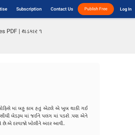
tise
Subscription
Contact Us
Publish Free
Log In 
ies PDF | થડકાર ૧
ફિસે માં બહુ કામ હતું એટલે એ ખુબ થાકી ગઈ
જ સીધી બેડરૂમ માં જઈને પલંગ માં પડશે .પણ એને
વે છે.એ દરવાજો ખોલીને અંદર આવી..