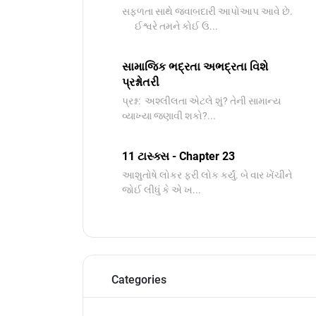
સફળતા સાથે જવાબદારી આપોઆપ આવે છે.
ઈશ્વરે તમને કોઈ ઉ...
સામાજિક ભદ્રતા અભદ્રતા વિશે
પ્રશ્નોતરી
પ્રશ્ન: અશ્લીલતા એટલે શું? તેની સામાન્ય
વ્યાખ્યા જણાવી શકો?...
11 ટાસ્ક્સ - Chapter 23
આશુતોષે લોકર ફરી લોક કર્યું. બે વાર ખેંચીને
જોઈ લીધું કે એ ખ...
Categories