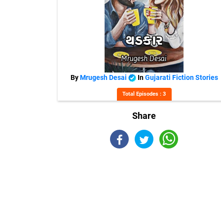
By
Mrugesh Desai
In
Gujarati Fiction Stories
Total Episodes : 3
Share