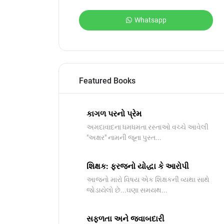
Whatsapp
Featured Books
કાગળ પરનો પ્રેમ
અમદાવાદના ધમધમતા રસ્તાઓ વચ્ચે આવેલી
"અક્ષર" નામની જૂના પુસ્ત...
શિક્ષક: ફરજનો યોદ્ધા કે આરોપી
આજનો મારો વિષય એક શિક્ષકની વ્યથા સાથે
જોડાયેલો છે...ઘણા સમયથ...
સફળતા અને જવાબદારી