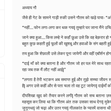
अध्याय नौ
जैसे ही गेट के सामने गाड़ी रुकी उसने गौतम को खड़े पाया- “अरे
“नहीं..... फोन लगा-लगा कर थक गया| तुम्हारे घर जाना मैंने उचि
जाने क्या हुआ..... किस लम्हे ने कहाँ छुआ उसे कि वह बेक़रार
बहुत कुछ कहती हुई फूलों की खुशबू और हवाओं के संग बहती हुई 
तय हुआ कि शेफ़ाली उसे लेकर पूना जायेगी और वहीं एबॉर्शन होग
“दाई माँ को क्या बताना है और गौतम जो हर पल मेरे साथ रहत
रहा जब तक मैं लौट नहीं आई|”
“लगता है तेरी भटकन अब समाप्त हुई और तुझे सच्चा जीवन सा
है| अगर उसे कहीं और से पता चला तो वह टूट जायेगा| दाईमाँ क
दीपशिखा खुद को तैयार करने लगी| गौतम को सच बताना ज़रूरी 
महसूस कर लिया था कि गौतम अंत तक उसका साथ देगा| मुकेश उ
जुनूनथा| जो चढ़ा और उतर गया| नीलकांत के प्यारमें वासना थी| 