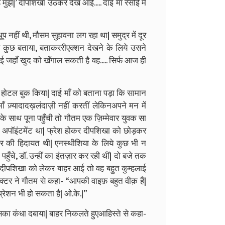
ै मुझे|’ दीपशिखा उठकर देख आई..... दाई माँ रसोई में
 नहीं थी, मौसम सुहावना लग रहा था| समुद्र में दूर
 कुछ बताया, बताकररीएक्शन देखने के लिये उसने
ई जहाँ खुद को खँगाल सकती है वह..... सिर्फ आज ही
र होटल बुक किया| दाई माँ को बताना पड़ा कि सामान
 माँ ज़्यादादख़लंदाज़ी नहीं करतीं लेकिनअपने मन में
 साथ पूना पहुँची तो गौतम एक ज़िम्मेवार युवक सा
ा अपॉइंटमेंट था| फ्रेश होकर दीपशिखा को छोड़कर
्टर की हिदायत थी| एनस्थीशिया के लिये कुछ भी न
पहुँचे, डॉ. उन्हीं का इंतज़ार कर रही थीं| दो बजे तक
दीपशिखा को लेकर बाहर आई तो वह बहुत कुम्हलाई
क्टर ने गौतम से कहा- “आपकी वाइफ़ बहुत वीक़ हैं|
डिप्रेशन भी हो सकता है| ओ.के.|”
का कंधा दबाया| बाहर निकलते हुएआहिस्ते से कहा-