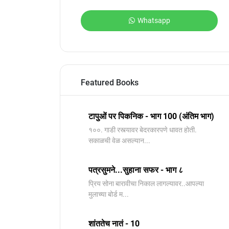
Whatsapp
Featured Books
टापुओं पर पिकनिक - भाग 100 (अंतिम भाग)
१००. गाडी रस्त्यावर बेदरकारपणे धावत होती.
सकाळची वेळ असल्यान...
पत्रसुमने...सुहाना सफर - भाग ८
प्रिय सोना बारावीचा निकाल लागल्यावर..आपल्या
मुलाच्या बोर्ड म...
शांततेच नातं - 10