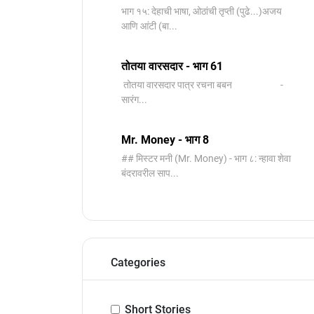
भाग १५: देहाची भाषा, ओठांची तृप्ती (पुढे...)अजय
आणि आंटी (बा...
तोतया वारसदार - भाग 61
तोतया वारसदार पात्र रचना बबन -
सारंग...
Mr. Money - भाग 8
## मिस्टर मनी (Mr. Money) - भाग ८: न्हावा शेवा
बंदरावरील साप...
Categories
Short Stories