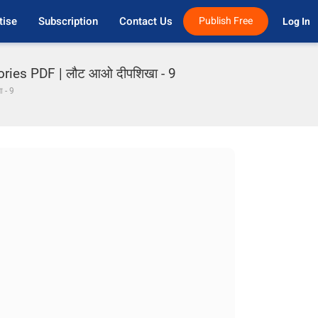
tise
Subscription
Contact Us
Publish Free
Log In 
ories PDF | लौट आओ दीपशिखा - 9
 - 9