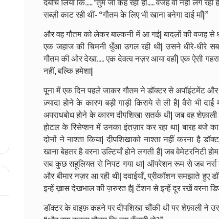
दबोच लिया कि..... ‘तुम जो कह रही हो..... वजह वो नहीं लग रही ह
सब्ज़ी काट रही थीं- “गौतम के लिए भी खाना बनेगा दाई माँ|”
और वह गौतम को लेकर बाल्कनी में आ गई| बादलों की वजह से धूप
एक जहाज की चिमनी धुँआ उगल रही थी| उसने धीरे-धीरे सब
गौतम की ओर देखा..... एक देवत्व नज़र आया वहाँ| एक ऐसी गहरा
नहीं, बल्कि हमेशा|
पूना में एक दिन पहले जाकर गौतम ने डॉक्टर से अपॉइंटमेंट औ
ज़्यादा होने के कारण बड़ी गाड़ी किराये से ली है| वैसे भी दाई
अपराधबोध होने के कारण दीपशिखा सतर्क थी| जब वह शेफ़ाली के
होटल के रिसेप्शन में उनका इंतज़ार कर रहा था| बारह बजे क
दोनों ने नाश्ता किया| दीपशिखाको नाश्ता नहीं करना है डॉक
खाना बेहतर है वरना उल्टियाँ होने लगती हैं| जब वेमेटरनिटी होम 
सब कुछ सहूलियत से निपट गया था| ऑपरेशन रूम से जब नर्स 
और बीमार नज़र आ रही थी| दवाईयाँ, प्रीकॉशन समझाते हुए डॉ
इन्हें ख़ास देखभाल की ज़रुरत है| टेंशन से इन्हें दूर रखें वरना 
डॉक्टर के वाइफ़ कहने पर दीपशिखा चौंकी थी पर शेफ़ाली ने उस