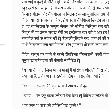
पड़ा था| वे दुबई में सैटिल हो गये थे और गौतम से उनका आग्र
खुद ख़रीदना चाहता है तो बस ज़मीन की कीमत दे दे| बाज़ार भाव 
के बाद गौतम और दीपशिखा ने मिलकर बंगला मुनासिब दाम में 
विदेश यात्रा के बाद ही शिफ़्टहोंगे वरना दीपशिखा डिस्टर्ब ह
है| वह कालिदास के सम्पूर्ण लेखन की सीरीज़ चित्रित कर रह
चित्रों में वह तमाम चटख़ रंगों का इस्तेमाल कर रही है और हर 
चमकीले रंगों से उकेर रही है| शेफ़ालीग्रीकमिथक कथाओं की श्र
सभी चित्रकार इस बार मिथकों और पुराकथाओंपर ही काम कर रहे
विदेश यात्रा पर जाने से पहले दीपशिखा पीपलवाली कोठी केव
यूसुफ़ ख़ानएंजाइना की बीमारी से पीड़ित हैं|
“ये क्या रोग पाल लिया आपने पापा| मैं मॉरीशस और फ़ीज़ी से लौटत
संभावना है.....और अब तो रहने के लिए शानदार बंगला भी है|”
“बंगला..... किसका?” सुलोचना ने आश्चर्य से पूछा|
“हमारा..... मैंने जुहू वाला फ़्लैटभी बेच दिया है| विदेश से लौटते 
“हम कौन?” पापा की त्यौरियाँ चढ़ चुकी थीं|