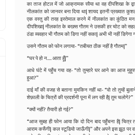
का ताज होटल में जो आक्रामक रवैया था वह दीपशिखा के द्व
नीलकांत को जानवर बना दिया था| शायद इतनी प्रख्यात कुशल 
एक वस्तु की तरह इस्तेमाल करने में नीलकांत का कुंठित मन 
दीपशिखा| नीलकांत के बरक़्स गौतम ने उसकी हर चोट को सहलाय
ठंडा व्यवहार भी गौतम को डिगा नहीं सका| अभी भी नहीं डिगेगा ग
उसने गौतम को फोन लगाया- “तबीयत ठीक नहीं है गौतम|”
“घर पे हो न..... आता हूँ|”
आधे घंटे में पहुँच गया वह- “तो तुम्हारे घर आने का आज मुहू
हुआ?”
दाई माँ की वजह से बताना मुमकिन नहीं था- “वो तो तुम्हें बु
शेफ़ाली के चित्रों की प्रदर्शनी पूना में लग रही है| तुम चलोगे?”
“क्यों नहीं? तैयारी हो गई?”
“आज सुबह ही फोन आया कि दो दिन बाद पहुँचना है| चित्र तो 
आराम करूँगी| कल स्टूडियो जाऊँगी|” और अपने इस झूठ पर वह