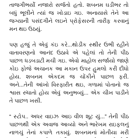
તાજગીભર્યો નજારો સર્જતો હતો. શબનમ ઘડીભર તો
બધું ભૂલીને ત્યાં જ ખોડાઇ ગઇ. અનાયાસે તેને આ
જગ્યાની પસંદગીને લઇને પ્રોફેસરની તારીફ કરવાનું
મન થઇ ઉઠયું.
પણ હજું તે એવું કંઇ કરે...થોડીક સ્થીર ઉભી રહીને
વાતાવરણનો આનંદ ઉઠાવે એ પહેલાં તો તેની પીઠ
પાછળ ધડબડાટી મચી ગઇ. એવો માહોલ સર્જાયો જાણે
કોઇ ફોજે અચાનક આ મકાન ઉપર હુમલો કરી દીધો
હોય. શબનમ એકદમ જ ચોંકીને પાછળ ફરી.
અને...તેની આંખો વિસ્ફારીત થઇ, ગળામાં પોતાનો જ
શ્વાસ રુંધાતો હોય એવું અનુભવ્યું... એક ચીખ પાડીને
તે પાછળ ખસી.
“ સ્ટોપ.. અધર વાઇઝ આઇ વીલ શૂટ યું...” તેની પીઠ
પાછળથી એક અવાજ આવ્યો અને ભારેખમ રાઇફલનું
નાળચું તેનાં કપાળે તકાયું. શબનમનાં મોતીયા મરી