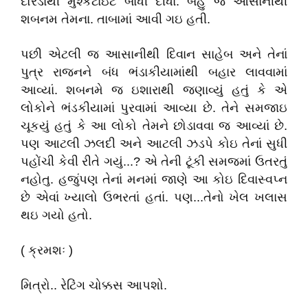
દોરડાથી મુશ્કેટાઇટ બાંધી દીધા. બહું જ આસાનીથી
શબનમ તેમના. તાબામાં આવી ગઇ હતી.
પછી એટલી જ આસાનીથી દિવાન સાહેબ અને તેનાં
પુત્ર રાજનને બંધ ભંડાકીયામાંથી બહાર લાવવામાં
આવ્યાં. શબનમે જ ઇશારાથી જણાવ્યું હતું કે એ
લોકોને ભંડકીયામાં પુરવામાં આવ્યા છે. તેને સમજાઇ
ચૂકયું હતું કે આ લોકો તેમને છોડાવવા જ આવ્યાં છે.
પણ આટલી ઝલદી અને આટલી ઝડપે કોઇ તેનાં સુધી
પહોંચી કેવી રીતે ગયું...? એ તેની ટૂંકી સમજમાં ઉતરતું
નહોતુ. હજુંપણ તેનાં મનમાં જાણે આ કોઇ દિવાસ્વપ્ન
છે એવાં ખ્યાલો ઉભરતાં હતાં. પણ...તેનો ખેલ ખલાસ
થઇ ગયો હતો.
( ક્રમશઃ )
મિત્રો.. રેટિંગ ચોક્કસ આપશો.