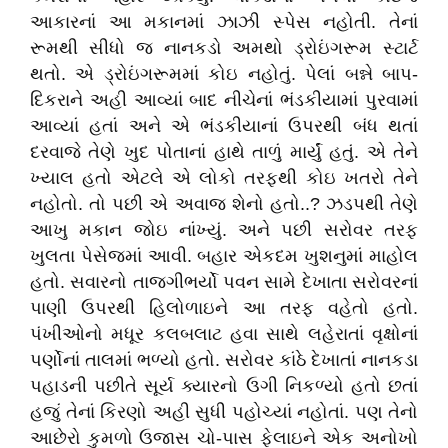
આકારનાં આ મકાનમાં ઝાઝી સ્પેસ નહોતી. તેનાં
રૂમથી સીધો જ નાનકડો અમથો ડ્રોઇંગરૂમ સ્ટાર્ટ
થતો. એ ડ્રોઇંગરૂમમાં કોઇ નહોતું. પેલાં બન્ને બાપ-
દિકરાને અહી આવ્યાં બાદ નીચેનાં ભંડકીયામાં પુરવામાં
આવ્યાં હતાં અને એ ભંડકીયાનાં ઉપરથી બંધ થતાં
દરવાજે તેણે ખુદ પોતાનાં હાથે તાળું માર્યું હતું. એ તેને
ખ્યાલ હતો એટલે એ લોકો તરફથી કોઇ ખતરો તેને
નહોતો. તો પછી એ અવાજ શેનો હતો..? ઝડપથી તેણે
આખુ મકાન જોઇ નાંખ્યું. અને પછી સરોવર તરફ
ખુલતા પેસેજમાં આવી. બહાર એકદમ ખુશનુમાં માહોલ
હતો. સવારનો તાજગીભર્યો પવન સામે દેખાતા સરોવરનાં
પાણી ઉપરથી હિલોળાઇને આ તરફ વહેતો હતો.
પંખીઓનો મધૂર કલબલાટ હવા સાથે લહેરાતાં વૃક્ષોનાં
પર્ણોનાં તાલમાં ભળ્યો હતો. સરોવર કાંઠે દેખાતાં નાનકડા
પહાડની પછીતે સૂર્ય ક્યારનો ઉગી નિકળ્યો હતો છતાં
હજું તેનાં કિરણો અહી સુધી પહોચ્યાં નહોતાં. પણ તેનો
આછેરો કુમળો ઉજાસ ચો-પાસ ફેલાઇને એક અનોખો