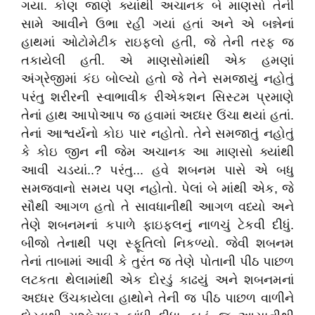
ગયા. કોણ જાણે ક્યાંથી અચાનક બે માણસો તેની
સામે આવીને ઉભા રહી ગયાં હતાં અને એ બન્નેનાં
હાથમાં ઓટોમેટીક રાઇફલો હતી, જે તેની તરફ જ
તકાયેલી હતી. એ માણસોમાંથી એક હમણાં
અંગ્રેજીમાં કંઇ બોલ્યો હતો જે તેને સમજાયું નહોતું
પરંતુ શરીરની સ્વાભાવીક રીએકશન સિસ્ટમ પ્રમાણે
તેનાં હાથ આપોઆપ જ હવામાં અધ્ધર ઉંચા થયાં હતાં.
તેનાં આશ્વર્યનો કોઇ પાર નહોતો. તેને સમજાતું નહોતું
કે કોઇ જીન ની જેમ અચાનક આ માણસો ક્યાંથી
આવી ચડયાં..? પરંતુ... હવે શબનમ પાસે એ બધુ
સમજવાનો સમય પણ નહોતો. પેલાં બે માંથી એક, જે
સૌથી આગળ હતો તે સાવધાનીથી આગળ વધ્યો અને
તેણે શબનમનાં કપાળે ફાઇફલનું નાળચું ટેકવી દીધું.
બીજો તેનાથી પણ સ્ફૂતિલો નિકળ્યો. જેવી શબનમ
તેનાં તાબામાં આવી કે તુરંત જ તેણે પોતાની પીઠ પાછળ
લટકતા થેલામાંથી એક દોરડું કાઢયું અને શબનમનાં
અધ્ધર ઉંચકાયેલા હાથોને તેની જ પીઠ પાછળ વાળીને