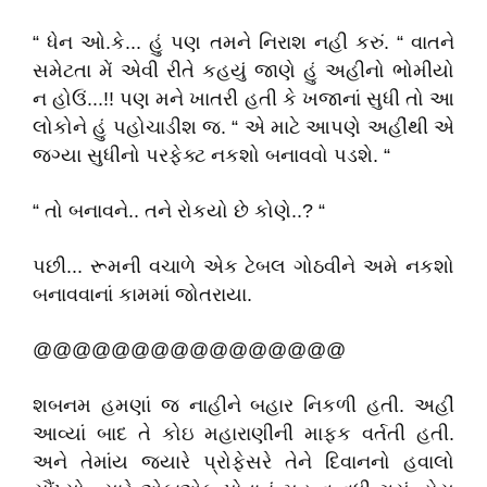
“ ધેન ઓ.કે... હું પણ તમને નિરાશ નહી કરું. “ વાતને
સમેટતા મેં એવી રીતે કહયું જાણે હું અહીનો ભોમીયો
ન હોઉં...!! પણ મને ખાતરી હતી કે ખજાનાં સુધી તો આ
લોકોને હું પહોચાડીશ જ. “ એ માટે આપણે અહીંથી એ
જગ્યા સુધીનો પરફેક્ટ નકશો બનાવવો પડશે. “
“ તો બનાવને.. તને રોકયો છે કોણે..? “
પછી... રૂમની વચાળે એક ટેબલ ગોઠવીને અમે નકશો
બનાવવાનાં કામમાં જોતરાયા.
@@@@@@@@@@@@@@@@
શબનમ હમણાં જ નાહીને બહાર નિકળી હતી. અહીં
આવ્યાં બાદ તે કોઇ મહારાણીની માફક વર્તતી હતી.
અને તેમાંય જ્યારે પ્રોફેસરે તેને દિવાનનો હવાલો