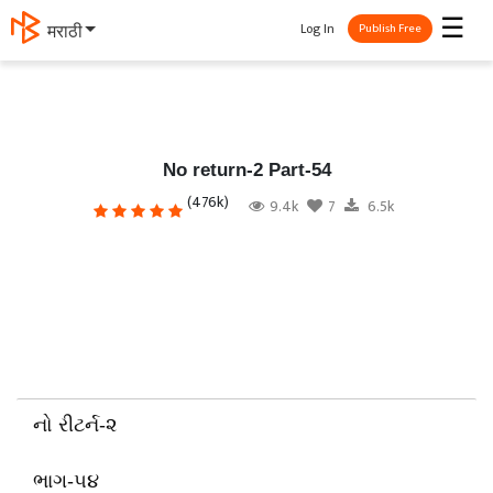
☰
Log In
मराठी
Publish Free
No return-2 Part-54
(476k)
9.4k
7
6.5k
નો રીટર્ન-૨
ભાગ-૫૪