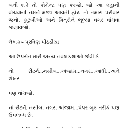
બની શકે તો કોમેન્ટ પણ કરજો. જો આ કહાની
વાંચવાની તમને મજા આવતી હોય તો તમારા પરીવાર
જનો, કુટુંબીઓ અને મિત્રોને ભૂલ્યા વગર વાંચવા
જણાવજો.
લેખકઃ- પ્રવિણ પીઠડીયા
આ ઉપરાંત મારી અન્ય નવલકથાઓ જેવી કે..
નો રીટર્ન...નસીબ...અંજામ...નગર...આંધી...અને
શેખર..
પણ વાંચજો.
નો રીટર્ન, નસીબ, નગર, અંજામ...પેપર બુક તરીકે પણ
ઉપલબ્ધ છે.