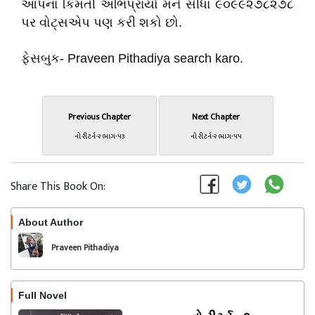
આપનાં કિંમતી અભિપ્રાયો મને સીધા ૯૦૯૯૨૭૮૨૭૮
પર વોટ્સએપ પણ કરી શકો છો.
ફેસબુક- Praveen Pithadiya search karo.
Previous Chapter
Next Chapter
નો રીટર્ન-૨ ભાગ-૫૩
નો રીટર્ન-૨ ભાગ-૫૫
Share This Book On:
About Author
Follow
Praveen Pithadiya
Full Novel