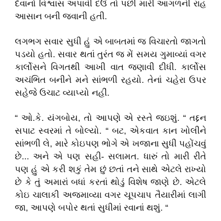
દેવાનો વિશ્વાસ અપાવી દઉં તો પછી મારી આગળની રાહ
આસાન બની જવાની હતી.
લગભગ સવાર સુધી હું એ બાબતમાં જ વિચારતો જાગતો
પડયો હતો. સવાર થતાં તુરંત જ મેં સમય ગુમાવ્યાં વગર
કાર્લોસને વિગતથી આખી વાત જણાવી દીધી. કાર્લોસ
અચંભિત બનીને મને સાંભળી રહયો. તેનાં ચહેરા ઉપર
સહેજે ઉચાટ વ્યાપ્યો નહીં.
“ ઓ.કે. યંગબોય, તો આપણે એ રસ્તે જઇશું. “ તદ્દન
સપાટ સ્વરમાં તે બોલ્યો. “ બટ, એકવાત કાન ખોલીને
સાંભળી લે, મારે કોઇપણ ભોગે એ ખજાના સુધી પહોંચવું
છે... અને એ પણ સહી- સલામત. ધારું તો મારી રીતે
પણ હું એ કરી શકું તેમ છું છતાં તને સાથે એટલે રાખ્યો
છે કે તું અમારાં બધાં કરતાં થોડું વિશેષ જાણે છે. એટલે
કોઇ ચાલાકી અજમાવ્યા વગર ચૂપચાપ તૈયારીમાં લાગી
જા, આપણે બપોર થતાં સુધીમાં રવાનાં થશું. “