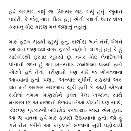
હવે લગભગ બધું જ ક્લિયર થઇ ગયું હતું. જુવાન
પાદરી, કે જેનું નામ પીટર હતું એની કથની ઉપર શંકા
કરવાનું કોઇ કારણ મને જણાતું નહોતું.
મારું હદય થડકી રહયું હતું. કાર્લોસ અને તેની ગેંગને
આ વાત જણાવ્યાં વગર છૂટકો નહોતો. લાગતું હતું કે હું
ચારેકોરથી ફસાઇ ચૂકયો છું. વગર કોઇ લેવાદેવાએ
પોતાની જાતે હું આ ખતરનાક ઝમેલામાં પડયો હતો
એટલે હવે તેનાં પરીણામો પણ મારે જ ભોગવવાનાં
આવવાનાં હતાં. પણ... અત્યાર સુધીની સફરમાં એક
વાત મને બરાબર સમજાઇ ચૂકી હતી કે અહીં એકઠા
થયેલાં તમામ માણસોને ફક્ત પેલાં ખજાનાં સાથે
મતલબ છે. એ ખજાનો મેળવવા તેઓ કોઇની પણ સાથે,
કોઇપણ પ્રકારની બાંધછોડ કરવા થઇ જાય એમ હતાં.
આ જ વાતનો હવે મારે ફાયદો ઉઠાવવાનો હતો. જો હું
ગમે તેમ કરીને આ કાફલાને ખજાનાં સુધી પહોંચાડી