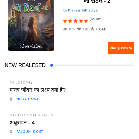
નો રીટર્ન - 2
by Praveen Pithadiya
(49.8m)
1.1m
1.3k
706.6k
Total Episodes : 97
NEW REALESED
PHILOSOPHY
मानव जीवन का लक्ष्य क्या है?
NITYA OSWAL
MOTIVATIONAL STORIES
अधूरापन - 4
FALGUNI DOST