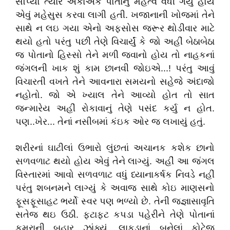
સૌંપ્યો ત્યારે એકાએક પોતાનું મહત્વ વધી ગયું હોય
એવું મહેસુસ કરવા લાગી હતી. ખજાનાની ખોજમાં તેને
સાથે ન લઇ ગયા એનો અફસોસ જરૂર થોડીવાર માટે
થયો હતો પરંતુ પછી તેણે વિચાર્યું કે જો અહીં બેઠાબેઠા
જ પોતાનો હિસ્સો તેને મળી જવાનો હોય તો નાહકનાં
જંગલની ખાક શું કામ છાનવી જોઇએ...! પરંતુ આવું
વિચારતી વખતે તેને આવનારા સમયનો સહેજે અંદાજો
નહોતો. જો એ ખ્યાલ તેને આવ્યો હોત તો સાત
જન્મારેય અહીં રોકાવાનું તેણે પસંદ કર્યુ ન હોત.
પણ..ખેર... તેનાં નસીબમાં કંઇક ઓર જ લખાયું હતું.
શરીરનાં ઘાટીલાં ઉભારો લુંછતાં અચાનક કશેક છાનો
સળવળાટ થયો હોય એવું તેને લાગ્યું. અહીં આ જંગલ
વિસ્તારમાં આવો સળવળાટ વધું ધ્યાનાકર્ષક નિવડે નહીં
પરંતુ શબનમને લાગ્યું કે અવાજ સાથે કોઇ માણસનો
ફૂસફૂસાહટ ભર્યો સ્વર પણ ભળ્યો છે. તેની જજ્ઞાસાવૃતિ
સતેજ થઇ ઉઠી. ફટાફટ કપડા પહેરીને તેણે પોતાનાં
કમરાની બહાર ઝાંક્યું. લાકડાનાં બનેલાં કોટેજ