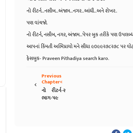
નો રીટર્ન...નસીબ...અંજામ...નગર...આંધી...અને શેખર..
પણ વાંચજો.
નો રીટર્ન, નસીબ, નગર, અંજામ...પેપર બુક તરીકે પણ ઉપલબ્ધ
આપનાં કિંમતી અભિપ્રાયો મને સીધા ૯૦૯૯૨૭૮૨૭૮ પર વ
ફેસબુક- Praveen Pithadiya search karo.
Previous
‹
Chapter
નો રીટર્ન-૨
ભાગ-૫૯