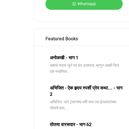
Whatsapp
Featured Books
अनोळखी - भाग 1
आमचं गावचं जुनं घर बंद असायचं, म्हणून आम्ही तिथे
एक स्थानिक...
अभिजित - ऐक हृदय स्पर्शी प्रेम कथा... - भाग
2
️अभिजित ️ भाग 2मागच्या वर्षी जस त्या ईनामदरांच्या
भीमाचे हात...
तोतया वारसदार - भाग 62