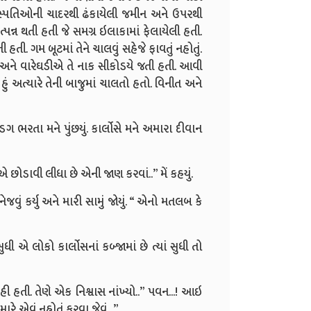
ી વનસ્પતિઓની ચાદરથી ઢંકાયેલી જમીન અને ઉપરથી
ઉત્પન્ન થતી હતી જે સમગ્ર ઇલાકામાં ફેલાયેલી હતી.
હતી. ગમ બૂટમાં તેને ચાલવું સહેજે ફાવતું નહોતું.
ને વારેઘડીએ તે નાક સીકોડયે જતી હતી. આવી
ં અત્યારે તેની બાજુમાં ચાલતો હતો. વિનીત અને
ગ ભરતા મને પુંછયું. કાર્લોસે મને અમારા દીવાન
 છોડાવી લીધા છે એની જાણ કરવાં..” મેં કહયું.
ું કર્યુ અને મારી સામું જોયું. “ એનો મતલબ કે
ુધી એ લોકો કાર્લોસનાં કબ્જામાં છે ત્યાં સુધી તો
હતી. તેણે એક નિશ્વાસ નાંખ્યો..” પવન...! આઇ
ે એવું નહોતું કરવા જેવું...”