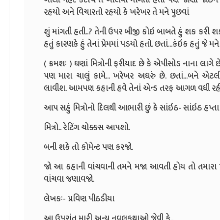
રહયો અને વિચારતો રહયો કે ખરેખર તે મને પુછવાં
શું માંગતી હતી..? તેની ઉપર બીજી કોઇ બાબતે હું શક કરી શ
હતું કારણકે હું તેનાં પ્રેમમાં પડયો હતો. છતાં...કંઇક હતું જે મન
( ક્રમશઃ ) ઘણાં મિત્રોની ફરીયાદ છે કે એપીસોડ નાના લાગે
પણ મારા ચાલું કામે... ખરેખર અઘરું છે. છતાં...બને 
લાવીશ. આમપણ કહાની હવે તેનાં એન્ડ તરફ આગળ વધી રહી
આપ સહું મિત્રોનો દિલથી આભારી છું કે સાંઇઠ- સાંઇઠ હપ્તા 
મિત્રો.. રેટિંગ ચોક્કસ આપશો.
બની શકે તો કોમેન્ટ પણ કરજો.
જો આ કહાની વાંચવાની તમને મજા આવતી હોય તો તમારા પરી
વાંચવા જણાવજો.
લેખકઃ- પ્રવિણ પીઠડીયા
આ ઉપરાંત મારી અન્ય નવલકથાઓ જેવી કે..