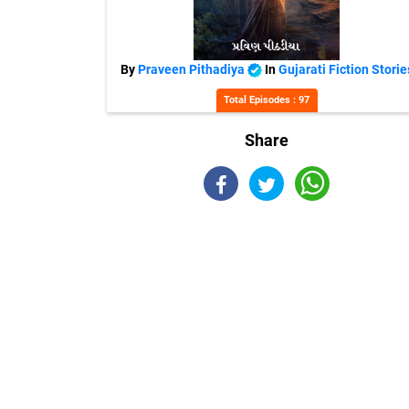
By
Praveen Pithadiya
In
Gujarati Fiction Storie
Total Episodes : 97
Share