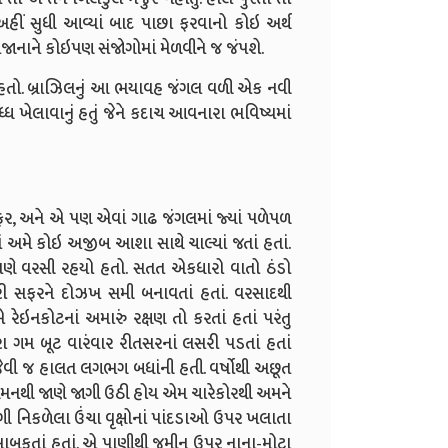
 અહીં સુધી આવ્યાં બાદ પાછા ફરવાનો કોઇ અર્થ
 ખજાનાને કોઇપણ સંજોગોમાં મેળવીને જ જંપશે.
હતો. બ્રાઝિલનું આ ભયાવહ જંગલ વળી એક નવી
ધ્ધ ખેલાવાનું હતું જેને કદાચ આવનારા ભવિષ્યમાં
ફર, અને એ પણ એવાં ગાઢ જંગલમાં જ્યાં પળેપળ
ાં અમે કોઇ અજીબ આશા સાથે ચાલ્યાં જતાં હતાં.
પણે વરસી રહયો હતો. સતત એકધારો વાતો ઠંડો
 સફરને દોઝખ સમી બનાવતાં હતાં. વરસાદથી
રેઇનકોટનાં અમારું રક્ષણ તો કરતાં હતાં પરંતુ
ા ગમ બૂટ વારંવાર રીતસરનાં લસરી પડતાં હતાં
ી જેવી જ હાલત લગભગ બધાંની હતી. વર્ષોથી અછૂત
ગમનથી જાણે જાગી ઉઠી હોય એમ ચારેકોરથી અમને
ી નિકળેલા ઉંચા વૃક્ષોનાં પાંદડાઓ ઉપર ખલાતા
 ખાબકતાં હતાં. એ પાણીથી જમીન ઉપર નાના-મોટા