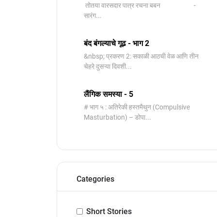
तोतया वारसदार पात्र रचना बबन -
सारंग...
बंद बंगल्याचे गूढ - भाग 2
&nbsp; प्रकरण 2: सकाळी आठची वेळ आणि तीन
चेहरे दुसऱ्या दिवशी...
लैंगिक समस्या - 5
# भाग ५ : अतिरेकी हस्तमैथुन (Compulsive
Masturbation) – डोपा...
Categories
Short Stories