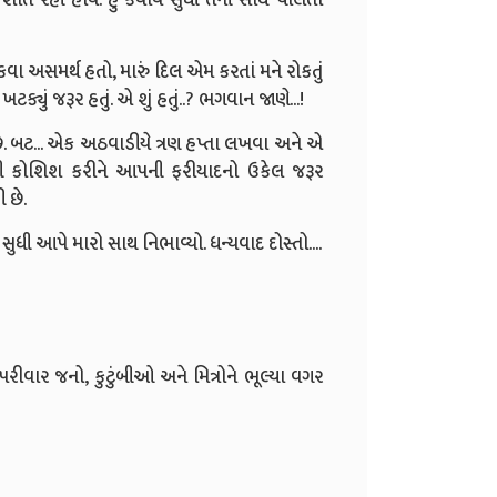
કવા અસમર્થ હતો, મારું દિલ એમ કરતાં મને રોકતું
ે ખટક્યું જરૂર હતું. એ શું હતું..? ભગવાન જાણે...!
 છે. બટ... એક અઠવાડીયે ત્રણ હપ્તા લખવા અને એ
એટલી કોશિશ કરીને આપની ફરીયાદનો ઉકેલ જરૂર
 છે.
સુધી આપે મારો સાથ નિભાવ્યો. ધન્યવાદ દોસ્તો....
વાર જનો, કુટુંબીઓ અને મિત્રોને ભૂલ્યા વગર