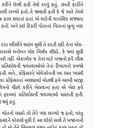
ીને ઉભી હતી. તેણે રડવું હતું... છાતી ફાડીને
ાવી રાખ્યો હતો. તે જાણતી હતી કે જે રસ્તે તેઓ
ા જ હાલ થવાનાં હતાં. એ માટેની માનસિક સજ્જતા
તો. અને કઇ દિકરી પોતાનાં પિતાનાં મ્રૃત્યુ બાદ
ત ભીંસીને ક્યાંય સુધી તે રડતી રહી. તેનાં એક-
ારાએ મનોમન એક નિર્ણય લીધો... કે જ્યાં સુધી
થી જંપશે નહીં. એકાએક જ તેનાં માટે ખજાનો હવે ગૌણ
ઉઠેલી પ્રતિશોધની જ્વાળાઓએ તેનાં દિમાગનો કબજો
ી. અને... પ્રોફેસરને એમેઝોનની આ રક્ત પ્યાસી
 પ્રોફેસરનાં અણધાર્યા મોતથી હવે આખી બાજી
ગેંગનો પીછો કરીને ખેલવાનાં હતા એ ખેલ હવે
ાં હદયમાં પ્રતિશોધની જ્વાળાઓ ધધકતી હતી.
યું હતું.
 મોતનો ધક્કો તો તેને પણ લાગ્યો જ હતો, પરંતુ
દને કોરાણે મુકી દે. આ લોકો સાથે તે ખજાનાની
 એ તેને બિલકુલ મંજુર નહોતું. હાલ પુરતાં તો