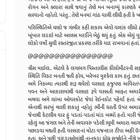
રોગન અને ક્લારા સાથે જવાનું તેણે મન બનાવ્યું કારણકે
સરવાનો નહોતો. પરંતુ... તેણે મનમાં ગાંઠ વાળી લીધી હતી કે
પરિસ્થિતિએ ઘણો જ ગંભીર કહી શકાય એવો વળાંક લીધો 
ખૂંખાર લડાઇ માટે આળસ મરડીને બેઠું થયું હતું. એક એવું યુ
લોકો વર્ષો સુધી રક્તરંજીત પ્રકરણ તરીકે યાદ રાખવાનાં હતાં.
@@@@@@@@@@@@@@@@
ત્રીસ માઇલ... એટલે કે લગભગ પિસ્તાલીસ કીલોમીટરની સ
સ્થિતિ વિકટ બનતી જતી હોય, ખરેખર મુશ્કેલ કામ હતું. છત
અમે નિકળ્યા ત્યારથી શરૂ થયેલો વરસાદ હજુપણ અવિરત
પવન અને આકાશમાંથી વરસાદ રૂપે વરસતી આફત અમારી
બચવા અમે લાંબા ઓવરકોટ જેવાં રેઇનકોટ પહેર્યાં હતાં. એ 
એનાથી સરખું ચાલી શકાતું નહોતું. ભીની ધરતી ઉપર અમાર
જેનાથી કેટલીય વાર હું પડતાં-પડતાં માંડ બચ્યો હતો. માર
રહેલું આ જંગલ અને તેની અવાવરું પડેલી ભૂમી અમારા આ
પછાડવા મથતી હતી. વરસાદનાં મોટા વજનદાર ટીપા અહીં ઉગ
હતા, અને પછી પાંદડાઓમાંથી નાનકડા ધોધ સર્જાઇને નીચે