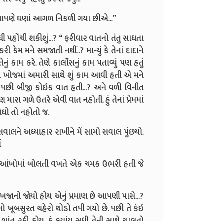
 આપણે ઘણાં આગળ નિકળી ગયા છીએ...”
ધી પહોંચી શકીશું...? “ ફરીવાર વાતનો તંતુ સાધતા
ી કેમ મને સમજાતી નથીં..? માન્યું કે તેનાં દાદાને
ું કામ કરે. તેણે કાર્લોસનું કામ પતાવ્યું પણ હતું
ની ખોજમાં અમારી સાથે શું કામ આવી હતી એ મને
? કે પછી બીજી કોઇક વાત હતી...? અને વળી વિનીત
 મારા ગળે ઉતરે એવી વાત નહોતી. હું તેનાં પ્રેમમાં
ાઘો તો નહોતો જ.
ં સવાલને અધ્યાહાર રાખીને મેં સામો સવાલ પુંછયો.
ો
ેની આંખોમાં બોલતી વખતે એક ચમક ઉભરી હતી જે
એ ખજાનો જોયો હોય એનું પ્રમાણ છે આપણી પાસે...?
ે તેનો ખૂબસુરત ચહેરો થોડો તપી ગયો છે. પછી તે કંઇ
ંત રહી હોય. હું કયાંય સુધી તેની સાથે ચાલતો