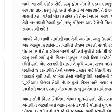
જાણે અંદરથી કોઇક રોકી રહયું હોય એમ તે કઠણ કાળજું કર
ભયાવહ રૂદન કરવું હતું, છતાં પોતાનાં એ આક્રોશને તેણે દબ
ચાલતાં હતાં, વહેલાં મોડા ક્યારેક તો તેમનાં બધાનાં આવ
તેણે નાનપણથી કેળવી હતી, પરંતુ પ્રોફેસર આખરે તેનો પિતા હ
સંયમ રાખી શકે..!
આખરે એક લાંબી ખામોશી બાદ તેની આંખોમાં આસું ઉભર્યા. દાં
એક આસુંમાં કાર્લોસની તબાહીનો તેજાબ ટપકતો રહયો. ક્લ
પોતાનાં હાથે તે કાર્લોસને મારશે નહીં ત્યાં સુધી તે શાંતી
વસ્તુ બની ગયો હતો. પિતાનાં મ્રૃત્યુંનાં કારણે દિલમાં 
લીધો હતો. એક રણચંડીની માફક તે યુધ્ધે ચડવા સજ્જ થઇ હત
ધરતીમાં જ દફનાવીને તેઓ આગળની સફર માટે નિકળી પડયા.
પલટાઇ ચૂકી હતી. જે ખેલ તેઓ ચોરીછૂપીથી કાર્લોસની 
ખૂલ્લેઆમ ખેલવા તેઓ તૈયાર હતાં. રોગન અને ક્લારાન
કાર્લોસને ખતમ કરવાનું એક ભયાનક જૂનૂન તેમનાં માથે સવાર થ
આમાં સૌથી વિકટ સ્થિતિમાં એભલ મૂકાયો હતો. પ્રોફેસરનાં
એનાથી તે એટલો બધો આહત નહોતો થયો કે પોતાનાં મૂળ મકસ
ખોજમાં આવ્યો હતો. હવે જો એ જ બાબત ભૂલી જવાની હોય તો