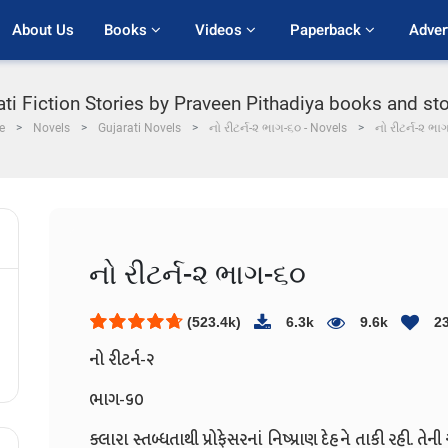
About Us
Books 
Videos 
Paperback 
Adver
ati Fiction Stories by Praveen Pithadiya books and sto
e
Novels
Gujarati Novels
નો રીટર્ન-૨ ભાગ-૬૦ - Novels
નો રીટર્ન-૨ ભા
નો રીટર્ન-૨ ભાગ-૬૦
(523.4k)
6.3k
9.6k
2
નો રીટર્ન-૨
ભાગ-૬૦
ક્લારા સ્તબ્ધતાથી પ્રોફેસરનાં નિષ્પ્રાણ દેહને તાકી રહી. ત