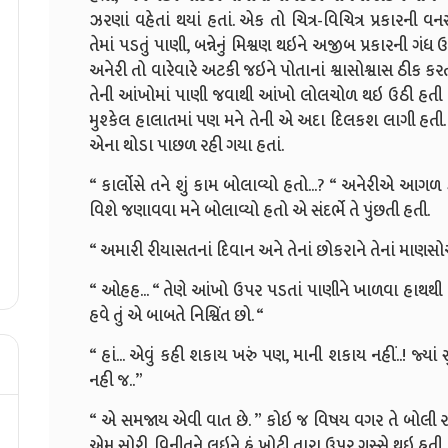
ઝરણાં વહેતાં થયાં હતાં. એક તો ચિત્ર-વિચિત્ર પ્રકારન
તેમાં પડતું પાણી, બન્નેનું મિશ્વણ થઇને અજીબ પ્રકારની ગંધ 
અનેરી તો વારેવારે અટકી જઇને પોતાનાં શ્વાસોશ્વાસ ઠીક કરતી 
તેની આંખોમાં પાણી જવાથી આંખો લોલચોળ થઇ ઉઠી હતી અ
મુશ્કેલ હાલાતમાં પણ મને તેની એ અદા દિલકશ લાગી હતી. હુ
એના થોડા પાછળ રહી ગયા હતાં.
“ કાર્લોસે તને શું કામ બોલાવ્યો હતો...? “ અનેરીએ આગળ ડ
વિશે જણાવવા મને બોલાવ્યો હતો એ સંદર્ભે તે પુંછતી હતી.
“ અમારી રીયાસતનાં દિવાન અને તેનાં છોકરાને તેનાં માણસોએ
“ ઓહહ... “ તેણે આંખો ઉપર પડતાં પાણીને ખાળવા હાથથી નેજવ
હવે તું એ બાબતે નિશ્વિંત છો. “
“ હાં... એવું કહી શકાય ખરું પણ, માની શકાય નહીં..! જ્યાં સ
નહી જ..”
“ એ સમજાય એવી વાત છે. ” કોઇ જ વિષય વગર તે બોલી રહી 
એમ સોરી. વિનીતને લઇને હું ખોટી તારા ઉપર ગુસ્સે થઇ હતી. માર