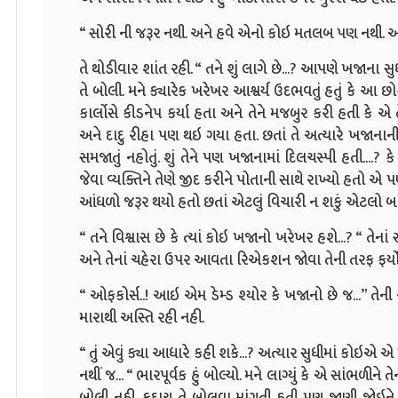
“ સોરી ની જરૂર નથી. અને હવે એનો કોઇ મતલબ પણ નથી.
તે થોડીવાર શાંત રહી. “ તને શું લાગે છે...? આપણે ખજાના સુ
તે બોલી. મને ક્યારેક ખરેખર આશ્વર્ય ઉદભવતું હતું કે આ છોકર
કાર્લોસે કીડનેપ કર્યા હતા અને તેને મજબુર કરી હતી કે એ તેન
અને દાદુ રીહા પણ થઇ ગયા હતા. છતાં તે અત્યારે ખજાના
સમજાતું નહોતું. શું તેને પણ ખજાનામાં દિલચસ્પી હતી....
જેવા વ્યક્તિને તેણે જીદ કરીને પોતાની સાથે રાખ્યો હતો એ પણ
આંધળો જરૂર થયો હતો છતાં એટલું વિચારી ન શકું એટલો બ
“ તને વિશ્વાસ છે કે ત્યાં કોઇ ખજાનો ખરેખર હશે...? “ તેના
અને તેનાં ચહેરા ઉપર આવતા રિએકશન જોવા તેની તરફ ફર્ય
“ ઓફકોર્સ..! આઇ એમ ડેમ્ડ શ્યોર કે ખજાનો છે જ...” ત
મારાથી અસ્તિ રહી નહી.
“ તું એવું ક્યા આધારે કહી શકે...? અત્યાર સુધીમાં કોઇએ 
નથીં જ... “ ભારપૂર્વક હું બોલ્યો. મને લાગ્યું કે એ સાંભળીન
બોલી નહી. કદાચ તે બોલવા માંગતી હતી પણ જાણી જોઇને શા