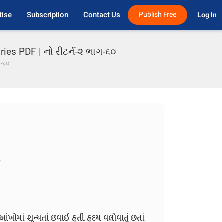
tise
Subscription
Contact Us
Publish Free
Log In 
ries PDF | નો રીટર્ન-૨ ભાગ-૬૦
ગ-૬૦
3
ેની આંખોમાં શૂન્યતાં છવાઇ હતી. હદય વલોવાતું છતાં