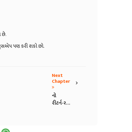
 છે.
ોટ્સએપ પણ કરી શકો છો.
Next
›
Chapter
નો
રીટર્ન-૨
ભાગ-૬૧