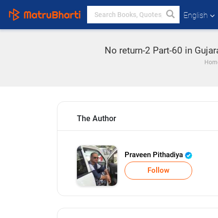
English
No return-2 Part-60 in Gujar
Hom
The Author
Praveen Pithadiya
Follow