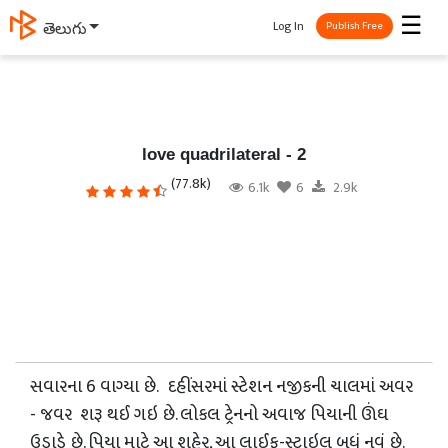
☰
Log In
বাংলা
Publish Free
love quadrilateral - 2
(77.8k)
6.1k
6
2.9k
સવારના 6 વાગ્યા છે. દહીંસરમાં સ્ટેશન નજીકની ચાલમાં અવર
- જવર શરૂ થઈ ગઇ છે. લોકલ ટ્રેનનો અવાજ પિયાની ઊંઘ
ઉડાડે છે. પિયા માટે આ શહેર, આ લાઈફ-સ્ટાઇલ બધું નવું છે.