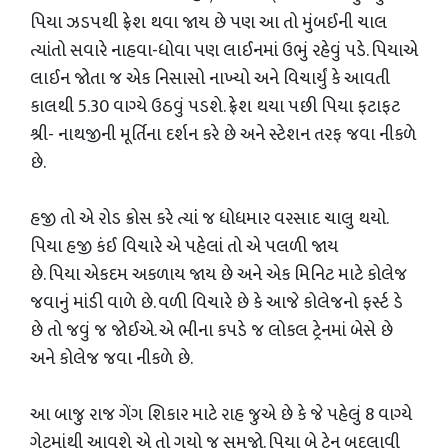
પિયા ઝડપથી ફ્રેશ થવા જાય છે પણ આ તો મુંબઈની ચાલ
ત્યાંતો સવારે નાહવા-ધોવા પણ લાઈનમાં ઉભું રહેવું પડે. પિયાએ
લાઈન જોતા જ એક નિસાસો નાખ્યો અને વિચાર્યું કે આવતી
કાલથી 5.30 વાગ્યે ઉઠવું પડશે. ફ્રેશ થયા પછી પિયા ફટાફટ
શ્રી- નાથજીની મૂર્તિના દર્શન કરે છે અને સ્ટેશન તરફ જવા નીકળે
છે.
હજી તો એ રોડ ક્રોસ કરે ત્યાંં જ ધોધમાર વરસાદ ચાલુ થયો.
પિયા હજી કંઈ વિચારે એ પહેલાં તો એ પલળી જાય
છે. પિયા એકદમ અકળાય જાય છે અને એક મિનિટ માટે કોલેજ
જવાનું માંડી વાળે છે. વળી વિચારે છે કે આજે કોલેજનો ફર્સ્ટ ડે
છે તો જવું જ જોઈએ. એ ભીના કપડે જ લોકલ ટ્રેનમાં બેસે છે
અને કોલેજ જવા નીકળે છે.
આ બાજુ રાજ ગેંગ શિકાર માટે રાહ જુએ છે કે જે પહેલું 8 વાગ્યે
ગેટમાંથી આવશે એ તો ગયો જ સમજો. પિયા બે ટ્રેન બદલાવી