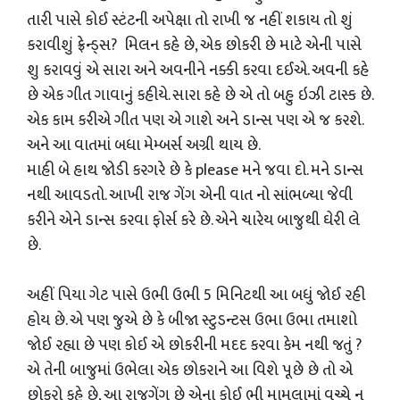
તારી પાસે કોઈ સ્ટંટની અપેક્ષા તો રાખી જ નહીં શકાય તો શું
કરાવીશું ફ્રેન્ડ્સ? મિલન કહે છે, એક છોકરી છે માટે એની પાસે
શુ કરાવવું એ સારા અને અવનીને નક્કી કરવા દઈએ. અવની કહે
છે એક ગીત ગાવાનું કહીયે. સારા કહે છે એ તો બહુ ઇઝી ટાસ્ક છે.
એક કામ કરીએ ગીત પણ એ ગાશે અને ડાન્સ પણ એ જ કરશે.
અને આ વાતમાં બધા મેમ્બર્સ અગ્રી થાય છે.
માહી બે હાથ જોડી કરગરે છે કે please મને જવા દો. મને ડાન્સ
નથી આવડતો. આખી રાજ ગેંગ એની વાત નો સાંભળ્યા જેવી
કરીને એને ડાન્સ કરવા ફોર્સ કરે છે. એને ચારેય બાજુથી ઘેરી લે
છે.
અહીં પિયા ગેટ પાસે ઉભી ઉભી 5 મિનિટથી આ બધું જોઈ રહી
હોય છે. એ પણ જુએ છે કે બીજા સ્ટુડન્ટસ ઉભા ઉભા તમાશો
જોઈ રહ્યા છે પણ કોઈ એ છોકરીની મદદ કરવા કેમ નથી જતું ?
એ તેની બાજુમાં ઉભેલા એક છોકરાને આ વિશે પૂછે છે તો એ
છોકરો કહે છે, આ રાજગેંગ છે એના કોઈ ભી મામલામાં વચ્ચે ન