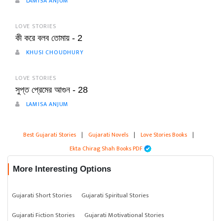
LAMISA ANJUM
LOVE STORIES
কী করে বলব তোমায় - 2
KHUSI CHOUDHURY
LOVE STORIES
সুপ্ত প্রেমের আগুন - 28
LAMISA ANJUM
Best Gujarati Stories
|
Gujarati Novels
|
Love Stories Books
|
Ekta Chirag Shah Books PDF
More Interesting Options
Gujarati Short Stories
Gujarati Spiritual Stories
Gujarati Fiction Stories
Gujarati Motivational Stories