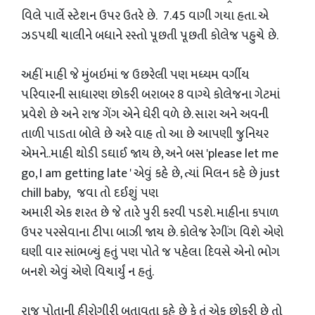
વિલે પાર્લે સ્ટેશન ઉપર ઉતરે છે. 7.45 વાગી ગયા હતા. એ
ઝડપથી ચાલીને બધાને રસ્તો પૂછતી પૂછતી કોલેજ પહુચે છે.
અહીં માહી જે મુંબઇમાં જ ઉછરેલી પણ મધ્યમ વર્ગીય
પરિવારની સાધારણ છોકરી બરાબર 8 વાગ્યે કોલેજના ગેટમાં
પ્રવેશે છે અને રાજ ગેંગ એને ઘેરી વળે છે. સારા અને અવની
તાળી પાડતા બોલે છે અરે વાહ તો આ છે આપણી જુનિયર
એમને..માહી થોડી ડઘાઈ જાય છે, અને બસ 'please let me
go, I am getting late ' એવું કહે છે, ત્યાં મિલન કહે છે just
chill baby, જવા તો દઈશું પણ
અમારી એક શરત છે જે તારે પુરી કરવી પડશે. માહીના કપાળ
ઉપર પરસેવાના ટીપા બાઝી જાય છે. કોલેજ રેગીંગ વિશે એણે
ઘણી વાર સાંભળ્યું હતું પણ પોતે જ પહેલા દિવસે એનો ભોગ
બનશે એવું એણે વિચાર્યું ન હતું.
રાજ પોતાની હીરોગીરી બતાવતા કહે છે કે તું એક છોકરી છે તો