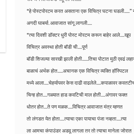
“हे पोस्टपोरटम करत असताना एक विचित्र घटना घडली......” न
अगदी घाबर्या. आवाजात सांगू लागली.....
“त्या दिवशी डॉक्टर धुरी पोस्ट मोरटम करून बाहेर आले.....खूप
विचित्र अवस्था होती बॉडी ची.....पूर्ण
बॉडी शिजल्या सारखी झाली होती.......तिचा पोटात मुठी एवढं लह
बाळाचं अर्भक होत......अचानक एक विचित्र व्यक्ति हॉस्पिटल
मध्ये आला.....चेहर्यापवर केस दाढी वाढलेले.....कपाळावर कवतटी
चिन्ह होत.....गळ्यात हाड कवटिची माल होती.....अंगावर फक्त
धोतर होत....ते पण मळक.....विचित्र आवाजात मंत्र म्हणत
तो लंगडत येत होता.....त्याचा एका पायाचा पंजा नव्हता.....त्या
ला आमचा कंपाउंडर अडवू लागला तर तो त्याचा मानेला जोरात