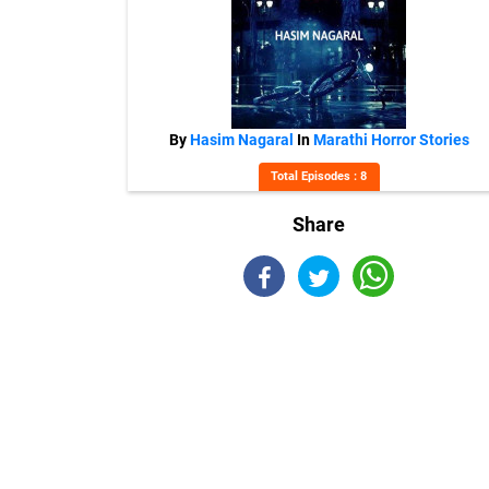
By
Hasim Nagaral
In
Marathi Horror Stories
Total Episodes : 8
Share