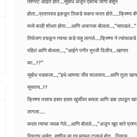
सिगरेट ओढत होते.....सुबोध अजून एकाच जागी बसून
होता....प्रतापराव इकडून तिकडे चकरा मारत होते.......क्रिष्णा बॅ
मध्ये काही शोधत होता......आणि अचानक बोलला....,”सापडलं....”
तिघेजण दचकून त्याचा कडे पाहू लागले......क्रिष्णा ने त्यांचाकडे
पहिलं आणि बोलला.....,”आईने पनीर भुरजी दिलीय.....खाणार
का....??”
सुबोध भडकला....,”इथे आमचा जीव चाललाय......आणि तुला खाय
सुचतय...??
क्रिष्णा तसाच हसत हसत खुर्चीवर बसला आणि डबा उघडून ख
लागला......
कदम त्याचा जवळ गेले.....आणि बोलले.....,”अजून खूप सारे प्रश्न
निरुत्तर आहेत...सुशील ला तर मारून टाकलं होत.....ठिकाय