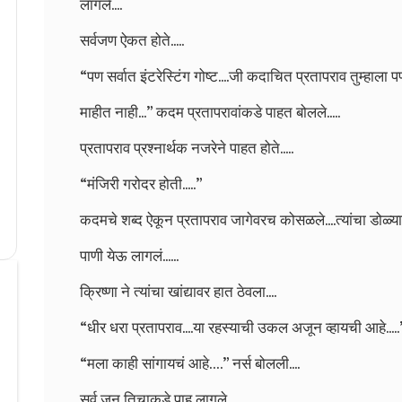
लागले....
सर्वजण ऐकत होते.....
“पण सर्वात इंटरेस्टिंग गोष्ट....जी कदाचित प्रतापराव तुम्हाला 
माहीत नाही...” कदम प्रतापरावांकडे पाहत बोलले.....
प्रतापराव प्रश्नार्थक नजरेने पाहत होते.....
“मंजिरी गरोदर होती.....”
कदमचे शब्द ऐकून प्रतापराव जागेवरच कोसळले....त्यांचा डोळ्य
पाणी येऊ लागलं......
क्रिष्णा ने त्यांचा खांद्यावर हात ठेवला....
“धीर धरा प्रतापराव....या रहस्याची उकल अजून व्हायची आहे.....
“मला काही सांगायचं आहे….” नर्स बोलली....
सर्व जन तिचाकडे पाहू लागले......