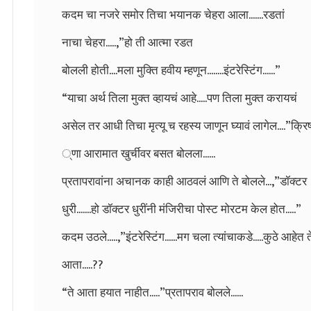
कदम चा नजरे समोर तिचा भयानक चेहरा आला.......रडतां
नाचा चेहरा.....,”हो ती आत्मा रडत
बोलली होती....मला मुक्ति हवीय म्हणून........इंटरेस्टिंग......”
“याचा अर्थ तिला मुक्त व्हायचं आहे.....पण तिला मुक्त करायचं
असेल तर आधी तिचा मृत्यू च रहस्य जाणून घ्यावं लागेल....”क्रि
्णा आरामात खुर्चीवर बसत बोलला......
प्रतापरावांना अचानक काही आठवलं आणि ते बोलले...,”डॉक्टर
धुरी.......हो डॉक्टर धुरींनी मंजिरीचा पोस्ट मोरटम केल होत.....”
कदम उठले.....,”इंटरेस्टिंग......मग चला त्यांचाकडे.....कुठे आहेत त
आता.....??
“ते आता हयात नाहीत.....”प्रतापराव बोलले......