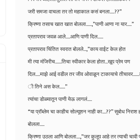
जरी समजा वाचला तर तो महाकाल कसं बनला.....??”
क्रिष्णा तसाच खात खात बोलला......,”पाणी आणा ना यार.....”
प्रतापराव जवळ आले.....आणि पाणी दिल......
प्रतापराव चिंतित स्वरात बोलले...,”काय वाईट केल होत
मी त्या मंजिरीच.......तिचा स्वीकार केला होता...खूप प्रेम पण
दिल.....माझे आई वडील तर जीव ओवाळून टाकायाचे तीचावर......
ी तिने अस केल......”
त्यांचा डोळ्यातून पाणी येऊ लागलं.....
“या प्रॉब्लेम चा काहीच सोल्यूशन नाही का....??” सुबोध निराश 
बोलला.....
क्रिष्णा उठला आणि बोलला....,”जर कुलूप आहे तर त्याची चावी