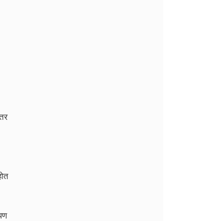
.तर
होत
 पण