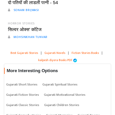
दो पतियों की लाडली पत्नी - 54
SONAM BRIJWASI
HORROR STORIES
सिल्वर ओक्स' कॉटेज
MOHSINKHAN TUNVAR
Best Gujarati Stories
|
Gujarati Novels
|
Fiction Stories Books
|
kalpesh diyora Books PDF
More Interesting Options
Gujarati Short Stories
Gujarati Spiritual Stories
Gujarati Fiction Stories
Gujarati Motivational Stories
Gujarati Classic Stories
Gujarati Children Stories