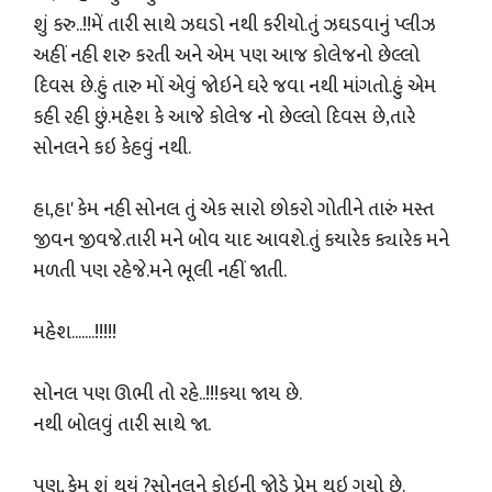
શું કરુ..!!મેં તારી સાથે ઝઘડો નથી કરીયો.તું ઝઘડવાનું પ્લીઝ
અહીં નહી શરુ કરતી અને એમ પણ આજ કોલેજનો છેલ્લો
દિવસ છે.હું તારુ મોં એવું જોઇને ઘરે જવા નથી માંગતો.હું એમ
કહી રહી છું.મહેશ કે આજે કોલેજ નો છેલ્લો દિવસ છે,તારે
સોનલને કઇ કેહવું નથી.
હા,હા' કેમ નહી સોનલ તું એક સારો છોકરો ગોતીને તારું મસ્ત
જીવન જીવજે.તારી મને બોવ યાદ આવશે.તું કયારેક ક્યારેક મને
મળતી પણ રહેજે.મને ભૂલી નહીં જાતી.
મહેશ.......!!!!!
સોનલ પણ ઊભી તો રહે..!!!કયા જાય છે.
નથી બોલવું તારી સાથે જા.
પણ, કેમ શું થયું ?સોનલને કોઇની જોડે પ્રેમ થઇ ગયો છે.