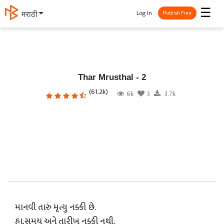
☰
Log In
मराठी
Publish Free
Thar Mrusthal - 2
(61.2k)
6k
3
3.7k
માનવી તારું મૃત્યુ નક્કી છે.
હા,સમય અને તારીખ નક્કી નથી.