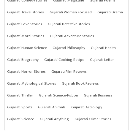
Gujarati Comedy stories
Gujarati Magazine
Gujarati Poems
Gujarati Travel stories
Gujarati Women Focused
Gujarati Drama
Gujarati Love Stories
Gujarati Detective stories
Gujarati Moral Stories
Gujarati Adventure Stories
Gujarati Human Science
Gujarati Philosophy
Gujarati Health
Gujarati Biography
Gujarati Cooking Recipe
Gujarati Letter
Gujarati Horror Stories
Gujarati Film Reviews
Gujarati Mythological Stories
Gujarati Book Reviews
Gujarati Thriller
Gujarati Science-Fiction
Gujarati Business
Gujarati Sports
Gujarati Animals
Gujarati Astrology
Gujarati Science
Gujarati Anything
Gujarati Crime Stories