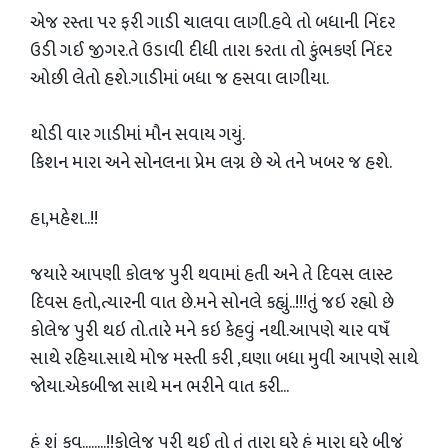
એજ રસ્તા પર ફરી ગાડી ચાલવા લાગી.હવે તો બધાની નિંદર
ઉડી ગઈ જીગર.તે ઉડાવી દીધી તારા કરતા તો કુંભકર્ણ નિંદર
ઓછી લેતો હશે.ગાડીમાં બધા જ હસવા લાગીયા.
થોડી વાર ગાડીમાં મૌન સવાય ગયું.
કિશન મારા અને સોનલના પ્રેમ લગ્ન છે એ તને ખબર જ હશે.
હા,મહેશ..!!
જયારે આપણી કોલજ પુરી થવામાં હતી અને તે દિવસ લાસ્ટ
દિવસ હતો,ત્યારની વાત છે.મને સોનલે કહ્યું..!!!તું જઇ રહ્યો છે
કોલેજ પુરી થઇ તો.તારે મને કઇ કેહવું નથી.આપણે ચાર વષઁ
સાથે રહિયા.સાથે મોજ મસ્તી કરી ,ઘણા બધા મુવી આપણે સાથે
જોયા.એકબીજા સાથે મન ભરીને વાત કરી...
હું શું કવ........!!કોલેજ પુરી થઈ તો તું તારા ઘરે હું મારા ઘરે બીજું