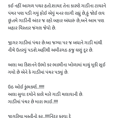
કઈ નહીં આગળ પથર હતો.શાયદ તેના કારણે ગાડીના ટાયરને
પંચર પણ પડી ગયું હોઈ એવું મનર લાગી રહ્યું છે,હું જોઈ લવ
છું.તમે ગાડીની અંદર જ રહો બહાર અંધારું છે,અને આમ પણ
બહાર વિસ્તાર જંગલ જેવો છે.
જીગર ગાડીમાં પંચર છે.આ જગ્યા પર જ બધાને ગાડી માંથી
નીચે ઉતરવું પડશે.અહીંથી અમીરગઠ હજુ ઘણું દૂર છે.
અલા આ કિશનને ઉભો કર ભાભીના ખોળામાં માથું મૂકી સૂઈ
ગયો છે એને કે ગાડીમાં પંચર પડ્યું છે.
ઉઠ ઓઈ કુંભકર્ણ...!!!!!
અલા સુવા દયોને કાલે મારે ગાડી ચલાવાની છે.
ગાડીમાં પંચર છે મારા ભાઈ..!!!!
જીગરિયા મસ્તીનો કર...!!!!નિંદર કરવા દે