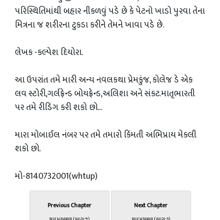
પરિસ્થિતિમાંથી બહાર નીકળવું પડે છે કે પેટનો ખાડો પુરવા તેના
મિત્રના જ શરીરના ટુકડા કરીને તેમને ખાવા પડે છે.
લેખક -કલ્પેશ દિયોરા.
આ ઉપરાંત તમે મારી અન્ય નવલકથા પ્રેમકુંજ, કોલેજ ડે એક
લવ સ્ટોરી,ગર્લફ્રેન્ડ બોયફ્રેન્ડ,અલિશા અને સંકટ.માતૃભારતી
પર તમે રીડિંગ કરી શકો છો...
મારા મોબાઈલ નંબર પર તમે તમારો કિંમતી અભિપ્રાય મેકલી
શકો છો.
મો-8140732001(whtup)
Previous Chapter
Next Chapter
થાર મરુસ્થળ (ભાગ-૧)
થાર મરૂસ્થળ (ભાગ-૩)