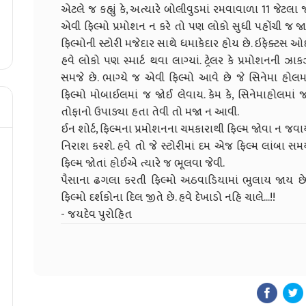
એટલે જ કહ્યું કે, અત્યારે બોલીવુડમાં રમવાવાળા 11 જેટલા જ 
એવી ફિલ્મો પ્રમોશન ન કરે તો પણ લોકો સુધી પહોંચી જ જ
ફિલ્મોની સ્ટોરી મજેદાર સાથે ધમાકેદાર હોય છે. ઇફેક્ટસ
હવે લોકો પણ સ્માર્ટ થવા લાગ્યાં. ટ્રેલર કે પ્રમોશનની 
સમજે છે. ભાગ્યે જ એવી ફિલ્મો આવે છે જે સિનેમા હોલમ
ફિલ્મો મોબાઈલમાં જ જોઈ લેવાય. કેમ કે, સિનેમાહોલમાં જઈ
તોફાનો ઉપાડ્યા હતા તેવી તો મજા ન આવી.
ઈન શોર્ટ, ફિલ્મના પ્રમોશનના ચમકારાથી ફિલ્મ જોવા ન જવાય
નિરાશ કરશે. હવે તો જે સ્ટોરીમાં દમ એજ ફિલ્મ લાંબા સમય
ફિલ્મ જોતાં હોઈએ ત્યારે જ ભૂલવા જેવી.
પૈસાના ઢગલા કરતી ફિલ્મો અઠવાડિયામાં ભુલાય જાય છે
ફિલ્મો દર્શકોના દિલ જીતે છે. હવે દેખાડો નહિ ચાલે...!!
- જયદેવ પુરોહિત