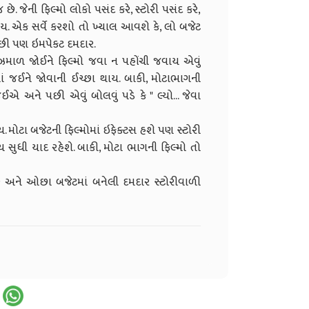
છે. જેની ફિલ્મો લોકો પસંદ કરે, સ્ટોરી પસંદ કરે,
ાય. એક સર્વે કરશો તો ખ્યાલ આવશે કે, લો બજેટ
 ઓછી પણ ઇમપેકટ દમદાર.
ઝાકઝમાળ જોઈને ફિલ્મો જવા ન પહોંચી જવાય એવું
ાં જઈને જોવાની ઈચ્છા થાય. બાકી, મોટાભાગની
એ અને પછી એવું બોલવું પડે કે " લ્યો... જેવા
. મોટા બજેટની ફિલ્મોમાં ઇફેક્ટસ હશે પણ સ્ટોરી
 સુધી યાદ રહેશે. બાકી, મોટા ભાગની ફિલ્મો તો
 અને ઓછા બજેટમાં બનેલી દમદાર સ્ટોરીવાળી