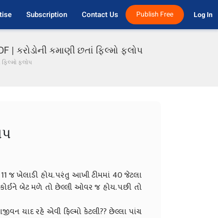
tise
Subscription
Contact Us
Publish Free
Log In 
 | કરોડોની કમાણી છતાં ફિલ્મો ફ્લોપ
 ફિલ્મો ફ્લોપ
ોપ
 11 જ ખેલાડી હોય. પરંતુ આખી ટીમમાં 40 જેટલા
 કોઈને બેટ મળે તો છેલ્લી ઓવર જ હોય. પછી તો
ુ આજીવન યાદ રહે એવી ફિલ્મો કેટલી?? છેલ્લા પાંચ