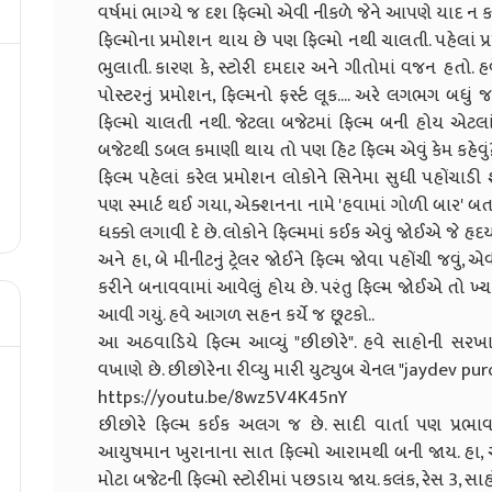
વર્ષમાં ભાગ્યે જ દશ ફિલ્મો એવી નીકળે જેને આપણે યાદ ન ક
ફિલ્મોના પ્રમોશન થાય છે પણ ફિલ્મો નથી ચાલતી. પહેલાં 
ભુલાતી. કારણ કે, સ્ટોરી દમદાર અને ગીતોમાં વજન હતો. હવે
પોસ્ટરનું પ્રમોશન, ફિલ્મનો ફર્સ્ટ લૂક.... અરે લગભગ બધું
ફિલ્મો ચાલતી નથી. જેટલા બજેટમાં ફિલ્મ બની હોય એટલા
બજેટથી ડબલ કમાણી થાય તો પણ હિટ ફિલ્મ એવું કેમ કહેવું?
ફિલ્મ પહેલાં કરેલ પ્રમોશન લોકોને સિનેમા સુધી પહોંચાડી 
પણ સ્માર્ટ થઈ ગયા, એક્શનના નામે 'હવામાં ગોળી બાર' બતા
ધક્કો લગાવી દે છે. લોકોને ફિલ્મમાં કઈક એવું જોઈએ જે હૃદ
અને હા, બે મીનીટનું ટ્રેલર જોઈને ફિલ્મ જોવા પહોંચી જવું, 
કરીને બનાવવામાં આવેલું હોય છે. પરંતુ ફિલ્મ જોઈએ તો ખ્ય
આવી ગયું. હવે આગળ સહન કર્યે જ છૂટકો..
આ અઠવાડિયે ફિલ્મ આવ્યું "છીછોરે". હવે સાહોની સરખ
વખાણે છે. છીછોરેના રીવ્યુ મારી યુટ્યુબ ચેનલ "jaydev pu
https://youtu.be/8wz5V4K45nY
છીછોરે ફિલ્મ કઈક અલગ જ છે. સાદી વાર્તા પણ પ્રભાવશાળ
આયુષમાન ખુરાનાના સાત ફિલ્મો આરામથી બની જાય. હા, એક્
મોટા બજેટની ફિલ્મો સ્ટોરીમાં પછડાય જાય. કલંક, રેસ 3, સાહો