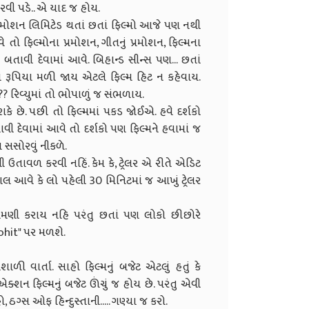
રવી પડે.. એ યાદ જ હોય.
પ્રમોશન લિમિટેડ થતાં છતાં ફિલ્મો આજે પણ નથી
 તો ફિલ્મોના પ્રમોશન, ગીતનું પ્રમોશન, ફિલ્મના
 જ બતાવી દેવામાં આવે. બિહાન્ડ સીન્સ પણ... છતાં
ં રૂપિયા મળી જાય એટલે ફિલ્મ હિટ ન કહેવાય.
? રિવ્યુમાં તો ભોપાળું જ સંભળાય.
શકે છે. પછી તો ફિલ્મમાં પકડ જોઈએ. હવે દર્શકો
વી દેવામાં આવે તો દર્શકો પણ ફિલ્મને હવામાં જ
ય સસોરવું નીકળે.
એવી ઉતાવળ કરવી નહિં. કેમ કે, ટ્રેલર એ રીતે એડિટ
ાલ આવે કે લો પહેલી 30 મિનિટમાં જ આખું ટ્રેલર
ામણી કરાય નહિ પરંતુ છતાં પણ લોકો છીછોરે
rohit" પર મળશે.
ી વાર્તા. સાહો ફિલ્મનું બજેટ એટલું હતું કે
શન ફિલ્મનું બજેટ ઊંચું જ હોય છે. પરંતુ એવી
, ઠગ્સ ઓફ હિન્દુસ્તાની..... ગણ્યા જ કરો.