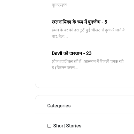
मूल प्रकृत...
खलनायिका के रूप में पुनर्जन्म - 5
ईथन के घर की उस टूटी हुई चौखट से दुत्कारे जाने के
बाद, बेला...
Devil की दास्तान - 23
(तेज़ हवाएँ चल रही हैं।आसमान में बिजली चमक रही
है।सिमरन करण...
Categories
Short Stories