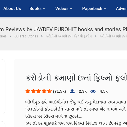
About Us
Books 
Videos 
Paperback 
Adver
Film Reviews by JAYDEV PUROHIT books and stories PDF
ories
Gujarati Stories
કરોડોની કમાણી છતાં ફિલ્મો ફ્લોપ
કરોડોની કમાણી છતાં
કરોડોની કમાણી છતાં ફિલ્મો ફ્લ
(71.5k)
2.3k
4.5k
બૉલીવુડ હવે આઇપીએલ જેવું થઈ ગયું. મેદાનમાં રમવાવાળા
ખેલાડીઓ હોય. કોઈને ચાન્સ મળે તો રમવા બેટ ન મળે અને
સિક્સ પર સિક્સ માર્યે જ છૂટકો....
હવે તો દર શુક્રવારે ત્રણ ત્રણ ફિલ્મો રિલીઝ થાય છે. પરંત