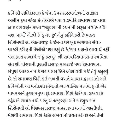
કવિ શ્રી કાલિદાસજી કે જેના ઉપર સરસ્વતીજીની સાક્ષાત
અસીમ કૃપા રહેલ છે, તેઓએ પણ વાલ્મીકિ રામાયણ લખાયા
બાદ વંશવર્ણન કરતા “રઘુવંશ”ની રચનાની શરૂઆત ‘મંદ: કવિ:
યશ: પ્રાર્થી’ એટલે કે ‘હું મંદ છું’ એવું કહીને કરી છે. ભક્ત
શિરોમણી શ્રી એકનાથજી કે જેમના ઘરે ખુદ ભગવાને સેવા-
ચાકરી કરી હતી તેઓએ પણ કહ્યું છે કે, ‘રામાયણનો ભાવાર્થ નહીં
પણ ફક્ત શબ્દાર્થ જ હું કરું છું’. શ્રી રામચરિતમાનસના રચયિતા
સંત શ્રી ગોસ્વામી તુલસીદાસજી મહારાજે પણ ‘રામાયણના
સંપૂર્ણ આકલન માટે ચરાચર સૃષ્ટિને બોલાવવી પડે’ તેવું કબુલ્યું
છે. જો રામાયણ વિશે કંઇ લખતી વખતે આવા મહાન સંતો અને
કવિઓની આ મનોદશા હોય, તો આધ્યાત્મિક માર્ગમાં હું તો એક
પામર અને તુચ્છ મનુષ્ય છું. રામાયણ વિશે કંઇ પણ લખવા કે
કહેવાને લાયક નથી. પરંતુ અંતઃસ્ફુરણા અને સદગુરુ સંત
શિરોમણી શ્રી વિશ્વંભરદાસજી મહારાજના મનથી આશીર્વાદ
મેળવી રામાયણ વિશે કંઇક લખવાનો પ્રયત્ન કરું છું અને તેમાં