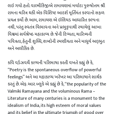
લઇ ગયો હતો. વાલ્મીકિજીએ રામાયણમાં મર્યાદા પુરુષોત્તમ શ્રી
રામના ચરિત્ર થકી એક વિશિષ્ટ આદર્શ મૂર્તિમંત કરવાનો સફળ
પ્રયત્ન કર્યો છે. આમ, રામાયણ એ ઇલિયડ આધારિત કલ્પના
નથી, પરંતુ સ્વતંત્ર વિભાવના અને પ્રભુકૃપાથી રચાયેલું આખા
વિશ્વમાં સર્વશ્રેષ્ઠ મહાકાવ્ય છે. જેની દિવ્યતા, ચારિત્ર્યની
પવિત્રતા, હેતુની શુધ્ધિ, શબ્દોની રમણીયતા અને માધુર્ય અદ્‌ભુત
અને અલૌકિક છે.
કવિ વર્ડ઼ઝવર્થે કાવ્યની પરિભાષા કરતી વખતે કહ્યું છે કે,
“Poetry is the spontaneous overflow of powerful
feelings” અને આ મહાકાવ્ય ખરેખર આ પરિભાષાને સાર્થક
કરતું છે. એફ. આર. બ્લુકે એ કહ્યું છે કે, “the popularity of the
Valmiki Ramayana and the voluminous Rama –
Literature of many centuries is a monument to the
idealism of India, its high esteem of moral values
and its belief in the ultimate triumph of good over