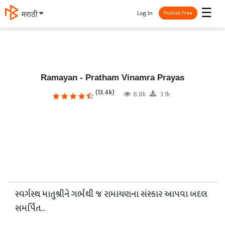
☰
Log In
தமிழ்
Publish Free
Ramayan - Pratham Vinamra Prayas
(13.4k)
8.8k
3.1k
સ્વર્ગસ્થ માતુશ્રીને ગર્ભથી જ રામાયણના સંસ્કાર આપવા બદલ
સમર્પિત…