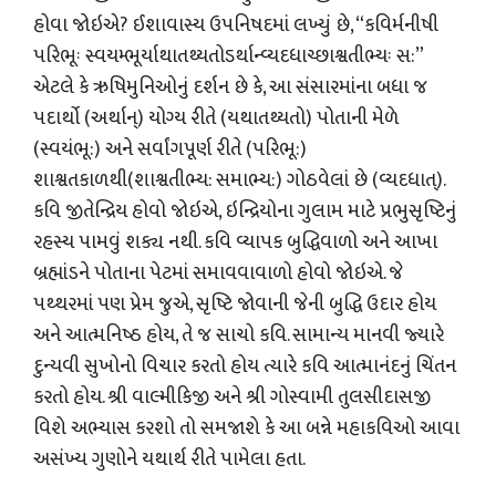
હોવા જોઇએ? ઈશાવાસ્ય ઉપનિષદમાં લખ્યું છે, “કવિર્મનીષી
પરિભૂઃ સ્વયમ્ભૂર્યાથાતથ્યતોઽર્થાન્વ્યદધાચ્છાશ્વતીભ્યઃ સ:”
એટલે કે ઋષિમુનિઓનું દર્શન છે કે, આ સંસારમાંના બધા જ
પદાર્થો (અર્થાન્) યોગ્ય રીતે (યથાતથ્યતો) પોતાની મેળે
(સ્વયંભૂ:) અને સર્વાંગપૂર્ણ રીતે (પરિભૂ:)
શાશ્વતકાળથી(શાશ્વતીભ્ય: સમાભ્ય:) ગોઠવેલાં છે (વ્યદધાત્).
કવિ જીતેન્દ્રિય હોવો જોઇએ, ઇન્દ્રિયોના ગુલામ માટે પ્રભુસૃષ્ટિનું
રહસ્ય પામવું શક્ય નથી. કવિ વ્યાપક બુદ્ધિવાળો અને આખા
બ્રહ્માંડને પોતાના પેટમાં સમાવવાવાળો હોવો જોઇએ. જે
પથ્થરમાં પણ પ્રેમ જુએ, સૃષ્ટિ જોવાની જેની બુદ્ધિ ઉદાર હોય
અને આત્મનિષ્ઠ હોય, તે જ સાચો કવિ. સામાન્ય માનવી જ્યારે
દુન્યવી સુખોનો વિચાર કરતો હોય ત્યારે કવિ આત્માનંદનું ચિંતન
કરતો હોય. શ્રી વાલ્મીકિજી અને શ્રી ગોસ્વામી તુલસીદાસજી
વિશે અભ્યાસ કરશો તો સમજાશે કે આ બન્ને મહાકવિઓ આવા
અસંખ્ય ગુણોને યથાર્થ રીતે પામેલા હતા.