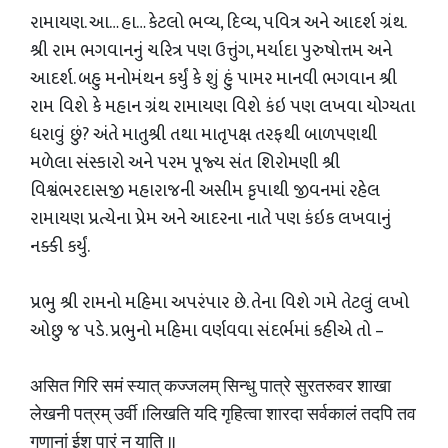
રામાયણ. આ… હા… કેટલો ભવ્ય, દિવ્ય, પવિત્ર અને આદર્શ ગ્રંથ.
શ્રી રામ ભગવાનનું ચરિત્ર પણ ઉત્તુંગ, મર્યાદા પુરુષોત્તમ અને
આદર્શ. બહુ મનોમંથન કર્યું કે શું હું પામર માનવી ભગવાન શ્રી
રામ વિશે કે મહાન ગ્રંથ રામાયણ વિશે કંઇ પણ લખવા યોગ્યતા
ધરાવું છું? અંતે માતુશ્રી તથા માતૃપક્ષ તરફથી બાળપણથી
મળેલા સંસ્કારો અને પરમ પૂજ્ય સંત શિરોમણી શ્રી
વિશ્વંભરદાસજી મહારાજની અસીમ કૃપાથી જીવનમાં રહેલ
રામાયણ પ્રત્યેના પ્રેમ અને આદરના નાતે પણ કંઇક લખવાનું
નક્કી કર્યું.
પ્રભુ શ્રી રામનો મહિમા અપરંપાર છે. તેના વિશે ગમે તેટલું લખો
ઓછુ જ પડે. પ્રભુનો મહિમા વર્ણવવા સંદર્ભમાં કહીએ તો –
असित गिरि समं स्यात् कज्जलम् सिन्धु पात्रे सुरतरुवर शाखा
लेखनी पत्रम् उर्वी ।लिखति यदि गृहित्वा शारदा सर्वकालं तदपि तव
गुणानां ईश पारं न याति ॥