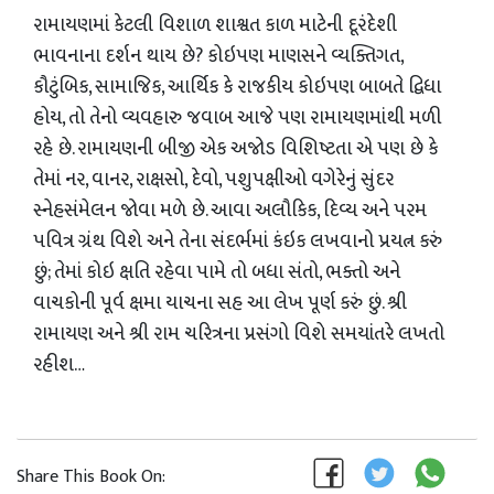
રામાયણમાં કેટલી વિશાળ શાશ્વત કાળ માટેની દૂરંદેશી
ભાવનાના દર્શન થાય છે? કોઇપણ માણસને વ્યક્તિગત,
કૌટુંબિક, સામાજિક, આર્થિક કે રાજકીય કોઇપણ બાબતે દ્વિધા
હોય, તો તેનો વ્યવહારુ જવાબ આજે પણ રામાયણમાંથી મળી
રહે છે. રામાયણની બીજી એક અજોડ વિશિષ્ટતા એ પણ છે કે
તેમાં નર, વાનર, રાક્ષસો, દેવો, પશુપક્ષીઓ વગેરેનું સુંદર
સ્નેહસંમેલન જોવા મળે છે. આવા અલૌકિક, દિવ્ય અને પરમ
પવિત્ર ગ્રંથ વિશે અને તેના સંદર્ભમાં કંઇક લખવાનો પ્રયત્ન કરું
છું; તેમાં કોઇ ક્ષતિ રહેવા પામે તો બધા સંતો, ભક્તો અને
વાચકોની પૂર્વ ક્ષમા યાચના સહ આ લેખ પૂર્ણ કરું છું. શ્રી
રામાયણ અને શ્રી રામ ચરિત્રના પ્રસંગો વિશે સમયાંતરે લખતો
રહીશ…
Share This Book On: