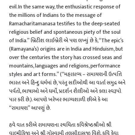
evil. In the same way, the enthusiastic response of
the millions of Indians to the message of
Ramacharitamanasa testifies to the deep-seated
religious belief and spontaneous piety of the soul
of India.” બ્રિટીશ લાઈબ્રેરી એ પણ લખ્યું છે કે, “The epic’s
(Ramayana’s) origins are in India and Hinduism, but
over the centuries the story has crossed seas and
mountains, languages and religions, performance
styles and art forms.” (“મહાકાવ્ય – રામાયણની ઉત્પત્તિ
ભારત અને હિન્દુ ધર્મમાં છે, પરંતુ સદીઓથી આ વાર્તા સમુદ્ર અને
પર્વતો, ભાષાઓ અને ધર્મો, પ્રદર્શન શૈલીઓ અને કલા સ્વરૂપો
પાર કરી છે.). આપણે ખરેખર ભાગ્યશાળી છીએ કે આ
“રામાયણ” આપણું છે.
હવે વાત કરીએ રામાયણના રચયિતા કવિશ્રેષ્ઠશ્રીઓ શ્રી
વાલ્મીકિજી અને શ્રી ગોસ્વામી તુલસીદાસજી વિશે. કવિ કેવા