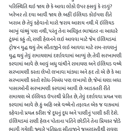
પરિસ્થિતિ થઇ જાય છે કે આવા લોકો ઉપર હસવું કે રડવું?
ખરેખર તો દયા આવી જાય છે. અહીં ઇલિયડ કોઇપણ રીતે
ખરાબ છે તેવું કહેવાનો મારો જરાય આશય નથી. મેં ઇલિયડ
આખું વાંચ્યું પણ નથી, પરંતુ તેના અધિકૃત ભાષાંતર ના આધારે
ટૂંકમાં કહું તો, રાણી હેલનને લઇ આવવા માટે જેમ ઇલિયડમાં
ટ્રોજન યુદ્ધ થયું તેમ સીતાજીને લઇ આવવા માટે રામ-રાવણનું
યુદ્ધ થયું તેવું રામાયણમાં દર્શાવવામાં આવ્યું છે; તેવી સરખામણી
કરવામાં આવે છે. આવું બધુ વાંચીને રામાયણ અને ઇલિયડ વચ્ચે
સરખામણી કરતા લેખો લખાવા માંડ્યા અને હદ તો એ છે કે આ
સરખામણી કરતો શોધ-નિબંધ પણ લખાયો છે; જેમાં ઘણા બધા
પાસાઓની સરખામણી કરવામાં આવી છે. આડકતરી રીતે
રામાયણ એ ઇલિયડ ઉપરથી પ્રેરિત છે, તેવું દર્શાવવા પ્રયત્ન પણ
કરવામાં આવે છે. હું અહિ બન્ને વચ્ચેનો તફાવત એક જ વાક્યમાં
કહેવાનો પ્રયત્ન કરીશ જે દૂધનું દૂધ અને પાણીનું પાણી કરી દેશે.
ઇલિયડમાં રાણી હેલન પોતાના પતિને છોડીને તેના પ્રિયકર જોડે
ભાગી ગયેલી; જ્યારે પતિવ્રતા સીતાજીને જબરદસ્તીથી રાવણ