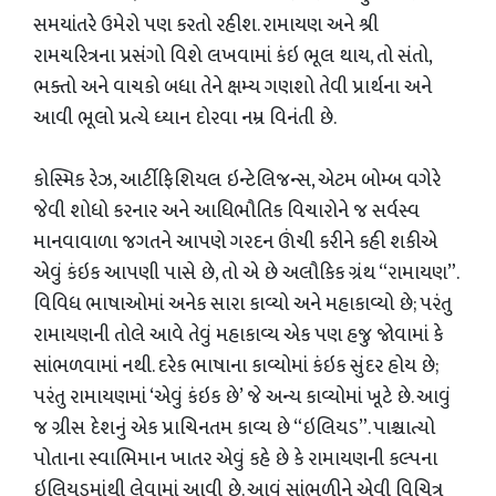
સમયાંતરે ઉમેરો પણ કરતો રહીશ. રામાયણ અને શ્રી
રામચરિત્રના પ્રસંગો વિશે લખવામાં કંઇ ભૂલ થાય, તો સંતો,
ભક્તો અને વાચકો બધા તેને ક્ષમ્ય ગણશો તેવી પ્રાર્થના અને
આવી ભૂલો પ્રત્યે ધ્યાન દોરવા નમ્ર વિનંતી છે.
કોસ્મિક રેઝ, આર્ટીફિશિયલ ઇન્ટેલિજન્સ, એટમ બોમ્બ વગેરે
જેવી શોધો કરનાર અને આધિભૌતિક વિચારોને જ સર્વસ્વ
માનવાવાળા જગતને આપણે ગરદન ઊંચી કરીને કહી શકીએ
એવું કંઇક આપણી પાસે છે, તો એ છે અલૌકિક ગ્રંથ “રામાયણ”.
વિવિધ ભાષાઓમાં અનેક સારા કાવ્યો અને મહાકાવ્યો છે; પરંતુ
રામાયણની તોલે આવે તેવું મહાકાવ્ય એક પણ હજુ જોવામાં કે
સાંભળવામાં નથી. દરેક ભાષાના કાવ્યોમાં કંઇક સુંદર હોય છે;
પરંતુ રામાયણમાં ‘એવું કંઇક છે’ જે અન્ય કાવ્યોમાં ખૂટે છે. આવું
જ ગ્રીસ દેશનું એક પ્રાચિનતમ કાવ્ય છે “ઇલિયડ”. પાશ્ચાત્યો
પોતાના સ્વાભિમાન ખાતર એવું કહે છે કે રામાયણની કલ્પના
ઇલિયડમાંથી લેવામાં આવી છે. આવું સાંભળીને એવી વિચિત્ર