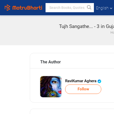
English
Tujh Sangathe... - 3 in Gu
H
The Author
RaviKumar Aghera
Follow