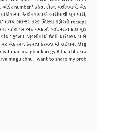
તમારો ઓર્ડર number." કહેતાં ટોકન મશીનમાંથી એક
થોડીવારમાં કેન્ટીનવાળાએ બારીમાંથી બૂમ મારી,
 કોક." મલય કાઉન્ટર તરફ ખિસ્સા ફંફોરતો reciept
તમના ચહેરા પર એક ચમકારો હતો. મલય કાંઈ પૂછે
જો વાંચ." હરખમાં ખુરશીમાંથી ઉભો થઈ મલય પાસે
ઠ પર એક હાથ ફેરવતાં ફેરવતાં મોબાઈલમાં Msg
ri ek vat man ma ghar kari gy. Bdha chhokra
 krva magu chhu. I want to share my prob