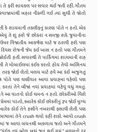
 થતાં તે ફરી સાયકલ પર સવાર થઈ જતી રહી. ગૌતમ
રવાજામાંથી બહાર નીકળી ગઈ ત્યાં સુધી તે જોતો
તી કે શાયમાંની તકલીફનું કારણ પોતે ન હતો. એક
ું તે શું હશે જે છોકરાં ન સમજી શકે. જુવાનીના
આ ઉંમર વિજાતીય આકર્ષણ માટે જ ઠરાવી હશે. પણ
 તે દિવસ રોજની જેમ કંઈ ખાસ ન હતો પણ ગૌતમને
ઈતી હતી. સવારથી તે પાર્કિંગમાં શાયમાંની રાહ
બેસી તે મોબાઈલમાં કંઈક કરતો હોય તેવો અભિનય
 તરફ જોઈ લેતો. મલય માટે હવે આ કંઈ અજુગતું
ય છે. પોતે પણ ઘણીવાર આવાં પ્રવાહમાં વહેલો પણ
તાં તેને બીજાં નવાં પ્રવાહમાં વહેવું વધું ગમતું.
તેને આ વાતનો કોઈ ઘમન્ડ ન હતો. છોકરીઓ વિશે
રેમમાં પડતો, ક્યારેક કોઈ છોકરીનું રૂપ જોઈ મુગ્ધ
યારેક કોઈ તેને હસીને નખરાંથી ફસાવી લેતી. પણ
 ભાષામાં તેને crush થયો કહી શકો. આવો crush
માં જ આવાં બંધનથી અકળાય જતો અને ગૌતમને
કંઇક નવું બોલ, બધું જૂનું થઈ ગયું." મલયનો દર