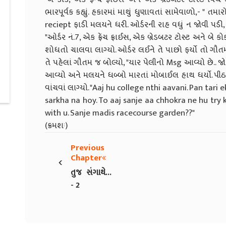
ભારપૂર્વક કહ્યું. હકારમાં માથું ધુણાવતાં સામેવાળો,- " 
reciept ફાડી મલયને ધરી. ઓર્ડરની રાહ વધું ન જોવી પડી, 
"ઓર્ડર નં.7, એક ફ્રેંચ ફ્રાઈસ, એક બ્રેડબટર ટોસ્ટ અને બે
શોધતો ચાલવા લાગ્યો. ઓર્ડર લઈને તે પાછો ફર્યો તો ગૌ
તે પહેલાં ગૌતમ જ બોલ્યો, "યાર પેલીનો Msg આવ્યો છે.. 
આવ્યો અને મલયને ધબ્બો મારતાં મોબાઈલ હાથ ધર્યો. પી
વાંચવાં લાગ્યો. "Aaj hu college nthi aavani. Pan ta
sarkha na hoy. To aaj sanje aa chhokra ne hu try
with u. Sanje madis racecourse garden??"
(ક્રમશઃ)
Previous
‹
Chapter
તુજ સંગાથે...
- 2