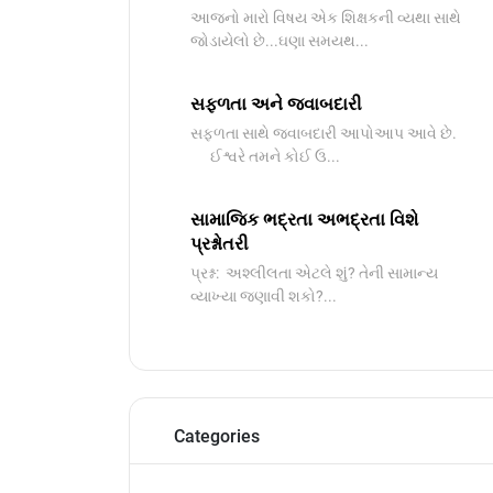
આજનો મારો વિષય એક શિક્ષકની વ્યથા સાથે
જોડાયેલો છે...ઘણા સમયથ...
સફળતા અને જવાબદારી
સફળતા સાથે જવાબદારી આપોઆપ આવે છે.
ઈશ્વરે તમને કોઈ ઉ...
સામાજિક ભદ્રતા અભદ્રતા વિશે
પ્રશ્નોતરી
પ્રશ્ન: અશ્લીલતા એટલે શું? તેની સામાન્ય
વ્યાખ્યા જણાવી શકો?...
Categories