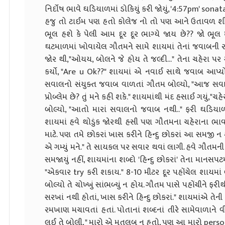
નિર્દોષ ભાવે ઘડિયાળમાં ડોકિયું કરી જોયું, '4:57pm' son
હજુ તો ટાઈમ પણ હતો કોલેજ નો તો પણ આને ઉતાવળ શી હ
ભૂલ હશે કે પેલી આમ દૂર દૂર ભાગ્યે જાય છે?? જો ભૂલ મ
ઘટમાળમાં ખોવાયેલ ગૌતમને સામે શાયમાં તેનાં જવાબની રા
જોર થી,"ઓયય, બોલને જે હોય તે જલ્દી..." તેના ચહેરા પ
કર્યો, "Are u Ok??" શાયમાં એ નવાઈ સાથે જવાબ આપ્યો, 
સવાલનો સંયુક્ત જવાબ વાળતાં ગૌતમ બોલ્યો, "આજ સવારથી 
પ્રોબ્લેમ છે? તું મને કહી શકે." શાયમાંથી મંદ હસાઈ ગયું,"ચ
બોલ્યો, "આતો મારાં સવાલનો જવાબ નથી.." ફરી ઘડિયાળમાં
શાયમાં હવે થોડુંક જોરથી હસી પણ ગૌતમના ચહેરાના ભાવ જ
માટે. પણ તમે છોકરાં ખાસ કરીને હિન્દુ છોકરાં આ સમજી ન 
એ ગમ્યું મને." તે સાયકલ પર સવાર થવાં લાગી. હવે ગૌતમની જિ
સમજાયું નહીં, શાયમાંના શબ્દો 'હિન્દુ છોકરાં' તેના માનસપ
"એકવાર try કરી શકાય." 8-10 મીટર દૂર પહોંચેલ શાયમાં
બોલ્યો તે ચોખ્ખું સાંભળ્યું ન હોય. ગૌતમ પાસે પહોંચીને ફ
સરખાં નથી હોતાં, ખાસ કરીને હિન્દુ છોકરાં." શાયમાંએ તેની 
રમખાણ મચાવતાં હતાં. પોતાનાં શબ્દનાં તીરે સામેવાળાને વીં
લઈ તે બોલી, " મારો એ મતલબ ન હતો, પણ આ મારો personal પ્