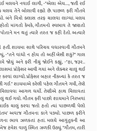
ે જોઈ મલયને નવાઈ લાગી, -"એલા એય...., જતી રઈ
કે મલય તેને બોલાવી રહ્યો છે. પાછળ ફરી ગૌતમે
્યો. બંને મિત્રો ક્લાસ તરફ ચાલવા લાગ્યાં. મલય
ોતો માંગતો કેમકે, ગૌતમનો સ્વભાવ તે જાણતો
તાને મન થતું ત્યારે તરત જ કહી દેતો. અત્યારે
ાલી હતી. શાયમા સાથે પરિચય વધારવાની ગૌતમને
ં, -"તને વાંધો ન હોય તો અહીં બેસી શકું?" ગાલ
ં અને ફરી નીચું જોઈને કહ્યું, -"હા, જરૂર...
લાસમાં પ્રોફેસર આવી ગયાં અને લેક્ચર ચાલું થઈ
રવાં લાગ્યો. પ્રોફેસર બહાર નીકળ્યાં કે તરત જ
ભૂલી ગઈ." શાયમાએ કરેલી પહેલ ગૌતમને ગમી, તેણે
થ મિલાવવા આગળ ધર્યો. તેણીએ હાથ મિલાવતાં
ચાલું થઈ ગયો. ગૌતમ ફરી પાછો શાયમાને નિરખવાં
ે બાઈક ચાલું કરવા જતો હતો ત્યાં પાછળથી પેલો
ૌતમ' અવાજ ગૌતમના કાને પડ્યો. પાછળ ફરીને
ળના ભાવ ઝળકતાં હતાં. મલયે આગુંતુકની આ
ંમેશ વાળું સ્મિત ઝળકી ઉઠ્યું. "ગૌતમ, તારી