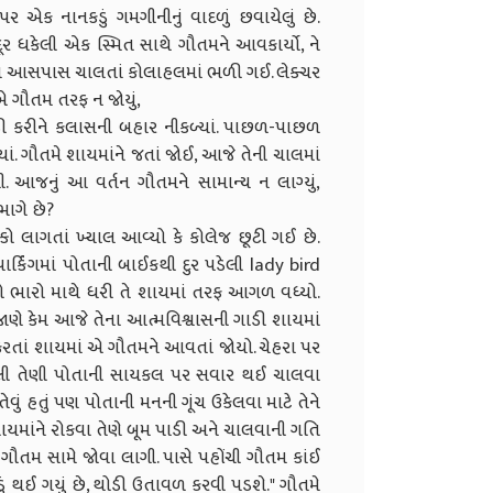
ર એક નાનકડું ગમગીનીનું વાદળું છવાયેલું છે.
ર ધકેલી એક સ્મિત સાથે ગૌતમને આવકાર્યો, ને
ે તે આસપાસ ચાલતાં કોલાહલમાં ભળી ગઈ. લેક્ચર
એ ગૌતમ તરફ ન જોયું,
એકઠી કરીને કલાસની બહાર નીકળ્યાં. પાછળ-પાછળ
ં. ગૌતમે શાયમાંને જતાં જોઈ, આજે તેની ચાલમાં
જનું આ વર્તન ગૌતમને સામાન્ય ન લાગ્યું,
ભાગે છે?
ો લાગતાં ખ્યાલ આવ્યો કે કોલેજ છૂટી ગઈ છે.
ર્કિંગમાં પોતાની બાઈકથી દુર પડેલી lady bird
નો ભારો માથે ધરી તે શાયમાં તરફ આગળ વધ્યો.
ાણે કેમ આજે તેના આત્મવિશ્વાસની ગાડી શાયમાં
ં કરતાં શાયમાં એ ગૌતમને આવતાં જોયો. ચેહરા પર
સંકેલી તેણી પોતાની સાયકલ પર સવાર થઈ ચાલવા
ેવું હતું પણ પોતાની મનની ગૂંચ ઉકેલવા માટે તેને
શાયમાંને રોકવા તેણે બૂમ પાડી અને ચાલવાની ગતિ
તમ સામે જોવા લાગી. પાસે પહોંચી ગૌતમ કાંઈ
ોડું થઈ ગયું છે, થોડી ઉતાવળ કરવી પડશે." ગૌતમે