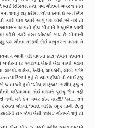
વખતે ભાઈ સિરિયસ હતાં, પણ ગૌતમને ખબર જ હોય
ાં જવાનું શરૂ કરીશ', 'યોગા કરવાં છે, મન સ્થિર
તો ત્યારે થાય જ્યારે આવું પણ બોલે, 'એ નઈ તો
 આશ્વાસન આપતો હોય ગૌતમને કે ખુદને!! આવી
ાં પ્રવેશે ત્યારે તરત ઓળખી જાય છે. ગૌતમની
યું, પણ ગૌતમ તરફથી કોઈ પ્રત્યુતર ન મળતાં તે
શાયમાં ન આવી. ઘડિયાળના કાંટા જોવાય જોવાયને
ે બપોરના 12 વગાડ્યા. બ્રેકનો બેલ પડ્યો, મલય
ો. ગ્રાઉન્ડ, કેન્ટીન, લાયબ્રેરી, લોબી વગેરે
n પાર્કિંગમાં હતું. તે ત્યાં પહોંચ્યો તો ભાઈ હજુ
રવાજો જ તાકતો હતો. "ઓય, શાહજાદા સલીમ, હજુ ન
ૌતમે ઘડિયાળમાં જોઈ મલયને પૂછ્યું, "કેમ નહીં
ી, મને કેમ ખબર હોય યાર!!!.","હાં....., તને
ફેરવતાં બોલ્યો, "ભાઈ, થોડીક ભૂખ લાગી છે, તું
ારકલીની રાહ જોવા બેસી જઈશ." ગૌતમને જવું તો
િથ ઝામ એન્ડ ચીઝ..."- મલયે ઓર્ડર લખવાવાળાને