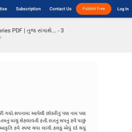
tise
Subscription
Contact Us
Publish Free
Log In 
ies PDF | તુજ સંગાથે... - 3
3
 કરી ગયો. સપનામાં આવેલી છોકરીનું પણ નામ પણ
ું માથું સેહલાવતી હતી. રાતનું સપનું હવે પાછું
ૃતિ હવે સ્પષ્ટ થવા લાગી. હલકું એવું દર્દ થયું