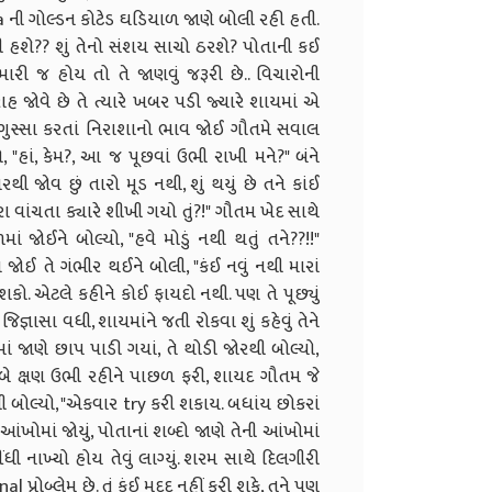
ata ની ગોલ્ડન કોટેડ ઘડિયાળ જાણે બોલી રહી હતી.
શે?? શું તેનો સંશય સાચો ઠરશે? પોતાની કઈ
ારી જ હોય તો તે જાણવું જરૂરી છે.. વિચારોની
હ જોવે છે તે ત્યારે ખબર પડી જ્યારે શાયમાં એ
ર ગુસ્સા કરતાં નિરાશાનો ભાવ જોઈ ગૌતમે સવાલ
"હાં, કેમ?, આ જ પૂછવાં ઉભી રાખી મને?" બંને
જોવ છું તારો મૂડ નથી, શું થયું છે તને કાંઈ
હેરા વાંચતા ક્યારે શીખી ગયો તું?!" ગૌતમ ખેદ સાથે
 જોઈને બોલ્યો, "હવે મોડું નથી થતું તને??!!"
ોઈ તે ગંભીર થઈને બોલી, "કંઈ નવું નથી મારાં
શકો. એટલે કહીને કોઈ ફાયદો નથી. પણ તે પૂછ્યું
જ્ઞાસા વધી, શાયમાંને જતી રોકવા શું કહેવું તેને
ટમાં જાણે છાપ પાડી ગયાં, તે થોડી જોરથી બોલ્યો,
 બે ક્ષણ ઉભી રહીને પાછળ ફરી, શાયદ ગૌતમ જે
રીથી બોલ્યો, "એકવાર try કરી શકાય. બધાંય છોકરાં
આંખોમાં જોયું, પોતાનાં શબ્દો જાણે તેની આંખોમાં
ધી નાખ્યો હોય તેવું લાગ્યું. શરમ સાથે દિલગીરી
રોબ્લેમ છે. તું કંઈ મદદ નહીં કરી શકે, તને પણ