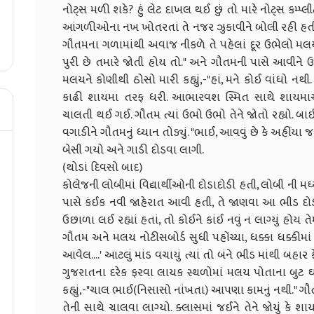
નોટ્સ મળી શકે? હું લેટ દાખલ થઈ છું તો મારે નોટ્સ કમ
આંગળીઓના નખ ખોતરતાં તે નજર ઝુકાવીને બોલી રહી હતી,
ગૌતમના ગળામાંથી અવાજ નીકળે તે પહેલાં દૂર ઉભેલો મલ
પુરી છે તમારે જોતી હોય તો." અને ગૌતમની પાસે આવીને ઉ
મલયને કોણીથી ઠોસો મારી કહ્યું,-"હાં, મને કોઈ વાંધો નથી
કાઢી શાયમા તરફ ધરી. આભારવશ સ્મિત સાથે શાયમાએ બ
ચાલતી થઈ ગઈ. ગૌતમ ત્યાં ઉભો ઉભો તેને જોતો રહ્યો. બા
વગાડીને ગૌતમનું ધ્યાન તોડ્યું. "ભાઈ, આવવું છે કે અહીંયા જ
બેસી ગયો અને ગાડી દોડવા લાગી.
(થોડાં દિવસો બાદ)
કોલેજની લોબીમાં વિદ્યાર્થીઓની દોડાદોડી હતી, લોબી ની મ
પાસે કંઈક નવી જાહેરાત આવી હતી, તે જાણવા આ ભીડ દોડી 
ઉછાળા લઈ રહ્યાં હતાં, તો કોઈને કાંઈ નવું ન લાગ્યું હોય તે
ગૌતમ અને મલય નોટીસબોર્ડ સુધી પહોંચ્યા, ધક્કા ધક્કીમાં બ
આવેલ....' આટલું માંડ વચાયું ત્યાં તો બંને ભીડ માંથી બહાર
ગુજરાતના દરેક ફરવા લાયક સ્થળોમાં મલય પોતાના બુટ ઘ
કહ્યું,-"ચાલ ભાઈ(નિસાસો નાંખતા) આપણા કામનું નથી." ગૌતમ 
તેની સાથે ચાલવા લાગ્યો. ક્લાસમાં જઈને તેને જોયું કે 