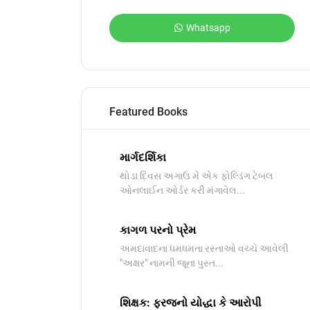
Whatsapp
Featured Books
માર્ગદર્શિકા
થોડા દિવસ અગાઉ મેં એક ફોલ્ડિંગ ટેબલ
ઓનલાઈન ઓર્ડર કરી મંગાવેલ...
કાગળ પરનો પ્રેમ
અમદાવાદના ધમધમતા રસ્તાઓ વચ્ચે આવેલી
"અક્ષર" નામની જૂના પુસ્ત...
શિક્ષક: ફરજનો યોદ્ધા કે આરોપી