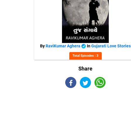
By
RaviKumar Aghera
In
Gujarati Love Stories
Total Episodes : 3
Share