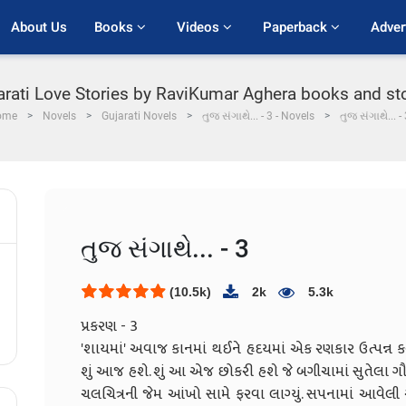
About Us
Books 
Videos 
Paperback 
Adver
jarati Love Stories by RaviKumar Aghera books and stor
ome
Novels
Gujarati Novels
તુજ સંગાથે... - 3 - Novels
તુજ સંગાથે... - 
તુજ સંગાથે... - 3
(10.5k)
2k
5.3k
પ્રકરણ - 3
'શાયમાં' અવાજ કાનમાં થઈને હૃદયમાં એક રણકાર ઉત્પન્ન
શું આજ હશે. શું આ એજ છોકરી હશે જે બગીચામાં સુતેલા ગૌતમન
ચલચિત્રની જેમ આંખો સામે ફરવા લાગ્યું. સપનામાં આવેલી આક