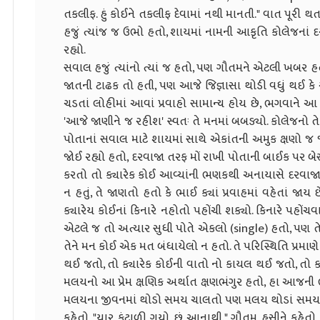
તકલીફ. હું કોઈને તકલીફ દેવામાં નથી માનતી." વાત પૂરી
હજું ત્યાંજ જ ઉભો હતો, શાયમાં નામની આકૃતિ કોલેજનાં દ
રહ્યો.
સવાલ હજું ત્યાંનો ત્યાં જ હતો, પણ ગૌતમને એટલી ખબર હ
જાતની ટાઢક તો હતી, પણ આજે જિજ્ઞાસા થોડી વધું થઈ કે એવ
ચડતાં લોહીમાં આવાં પ્રવાહો સામાન્ય હોય છે, ભગવાને 
'આજે જાણીને જ રહીશ' સ્વતઃ તે મનમાં બબડ્યો. કોલેજનો
પોતાનાં સવાલ માટે શાયમાં સાથે એકાંતની અમુક ક્ષણો જ જો
જોઈ રહ્યો હતો, દરવાજા તરફ મોં રાખી પોતાની બાઈક પર 
કરતો તો ક્યારેક કોઈ આવ્યાંની ભણકથી અનાયાસે દરવાજા
ન હતું, તે જાણતો હતો કે ભાઈ ક્યાં પ્રવાહમાં વહેતાં જા
ક્યારેય કોઈનાં કિનારે નહોતો પહોંચી શક્યો. કિનારે પહોંચવા કર
એટલે જ તો અત્યાર સુધી પોતે એકલો (single) હતો, પણ 
તેને મન કોઈ એક મત બંધાયેલો ન હતો. તે પરિસ્થિતિ પ્રમાણે પ્
થઈ જતો, તો ક્યારેક કોઈની વાતો નો કાયલ થઈ જતો, તો ક્
મલયનો આ પ્રેમ ક્ષણિક અર્થાત ક્ષણભંગુર હતો, હા આજની
મલયના જીવનમાં થોડો સમય ચાલતો પણ મલય થોડાં સમય
કહેતો, "યાર કંટાળી ગયો છું આનાથી." ગૌતમ હસીને કહેતો, "