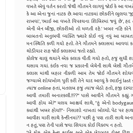
વખતે એવું વર્તન કરતો જેથી ગૌતમને લાગવું જોઈ કે આ 
કે આ એના જુનાં નાટક છે. આવા નાટકમાં છોકરીને ભુલવા 'જીમમ
રાખવાં', 'ભાઈ આ વખતે વિપશ્યના શિબિરમાં જવું છે', હદ 
એની બેન બીજી, છોકરીઓ તો મળતી રહે.' ખબર નહિ કોને
બાબતનો અનુભવી વ્યક્તિ જ્યારે કોઈ નવું નવું આ બાબતમ
મનઃસ્થિતિ કળી ગયો હતો. તેને ગૌતમને ક્લાસમાં આવવાં કહ્
થોડીવાર રાહ જોઈ કલાસમાં જતો રહ્યો.
કોલેજ ચાલું થયાંને એક કલાક વીતી ગયો હતો, હજું સુધી 
ઘસાય ગયાં. કંઈક નવા જ પ્રકારની બેચેની સાથે બેસી ગૌતમ
કલાસ માંથી બહાર નીકળી આમ તેમ જોઈ ગૌતમને શોધવા લાગ્ય
જગ્યાએ શોધખોળ પુરી કરી તેને યાદ આવ્યું કે ભાઈનું last see
ત્યાંજ online હતાં, મતલબ હજું ત્યાંજ બેઠો હતો, હજી દ
આવી તમારી અનારકલી.!!??" પાસે આવીને ગૌતમને કહ્યું. ગ
આવી હોય એ?" મલય આશ્ચર્ય સાથે, "હું એનો bodygaurd નથ
ક્યાંથી ખબર હોય!!"- નિસાશો નાખતાં બોલ્યો. પેટ પર હાથ 
આવીશ મારી સાથે કેન્ટીનમાં?? પછી હું પણ તારી સાથે અન
ન હતું, પણ તેની પાસે જવા સિવાય કોઈ વિકલ્પ ન હતો.
"બે કોક, એક ફ્રેન્ચ ફ્રાઈસ અને એક બ્રેડબટર ટોસ્ટ વ