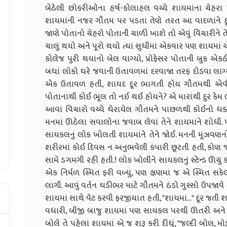
બેઠેલી છોકરીઓના હર્ષ-કોલાહલ વચ્ચે શાયમાંના ચેહરા પ
શાયમાંની નજર ગૌતમ પર પડતાં તેણે તરત આ વાદળાંને દૂ
જાણે પોતાનો ચેહરો પોતાની ચાળી ખાશે તો એવું વિચારીન
ચાલું થયો અને પૂરો થયો ત્યાં સુધીમાં એકવાર પણ શાયમાં 
કોલેજ પુરી થયાંનો બેલ વાગ્યો, પ્રોફેસર પોતાની બુક 
બધાં લોકો ઘરે જવાની ઉતાવળમાં દરવાજા તરફ દોડવા લાગ્યા
એક ઉતાવળ હતી, શાયદ દૂર ભાગતી હોય ગૌતમથી એવી. આ
પોતાનાથી કોઈ ભૂલ તો નઈ થઈ હોયને? એ મારાંથી દુર કેમ 
આવાં વિચારો વચ્ચે ઘેરાયેલ ગૌતમને પાછળથી કોઈનો ધક્ક
મનમાં ઊઠેલા સવાલોના જવાબ લેવાં તેને શાયમાંને શોધી. પા
સાયકલનું લોક ખોલતી શાયમાંને તેને જોઈ. મનની મૂંઝવણ
શરીરમાં કોઈ દિવસ ન અનુભવેલી કંપારી છૂટતી હતી, કોણ જ
સામે ડગમગી રહી હતી.! લોક ખોલીને સાયકલનું સ્ટેન્ડ ઊંચુ
એક નિર્મળ સ્મિત ફરી વળ્યું, પણ ક્ષણમાં જ એ સ્મિત 
લાગી. આવું વર્તન ઘડીભર માટે ગૌતમને ઠંડો ગુસ્સો ઉપજાવે ત
શાયમાં સાથે વેટ કરવી ફરજીયાત હતી, "શાયમાં..." દૂર જતી 
વધારી, બીજી બાજુ શાયમાં પણ સાયકલ પરથી ઊતરી અને ગૌ
બોલે તે પહેલાં શાયમાં એ જ શરૂ કરી દીધું, "જલ્દી બોલ, મ