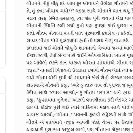
ગૌતમને, મીઠું મીઠું દર્દ. આમ દૂર ખોવાયને ઉભેલા ગૌતમન
તે, તું ક્યાં ખોવાય ગયો??" થડકા સાથે ગૌતમને ભાન થયું 
મલય તરફ સ્મિત ફરકાવ્યું ત્યાં બ્રેક પુરી થયાનો બેલ વાગ
ગૌતમની સ્થિતિ કળી ગયો હતો પણ હમણાં કાંઈ પુછવા નહ
હતો. ગૌતમ પોતાના મનની વાત પૂછવાથી ક્યારેય ન કહેતો, પો
શાયદ ગૌતમ પોતે મૂંઝવણમાં હતો તો મલય ને શું વાત કરે.
કલાસમાં જઈ ગૌતમે જોયું કે શાયમાની બેન્ચમાં જગ્યા ખ
ઈચ્છા જાગી, તેણે બેન્ચ પાસે જઈને ઔપચારિકતા ખાતર પૂછ્યુ
પર આવેલી લટને કાન પાછળ ખોસ્તા શાયમાએ ગૌતમ સામે જોયુ
જરૂર..." નાનકડી વિજયનો ઉલ્લાસ દબાવી ગૌતમ બેઠો. ત્યાં ક
ગયો. ગૌતમ ચોરી છુપી થી શાયમાને જોઈ લેતો લેક્ચર પસાર ક
શાયમાએ ગૌતમને કહ્યું,-"અરે હું તારું નામ તો પૂછતાં જ 
સ્મિત સાથે જવાબ આપ્યો,-"હું ગૌતમ પરમાર." અને હા
કહ્યું,-"હું શાયમા ઝુનેઝા." આટલી વાતચીતમાં ફરી લેકચર 
લાગ્યો. કોલેજ પુરી થઈ ત્યારે પાર્કિંગમાં મલય સાથે પોત
અવાજ આવ્યો,-"ગૌતમ..." પવનની હળવી લહેરખી સાથે 'ગ
ગૌતમે એ શાયમાને નજીક આવતી જોઈ, ચેહરા પર ઉતાવ
અણધારી મુલાકાત અજીબ લાગી, પણ ગૌતમના ચેહરા પણ એજ હ