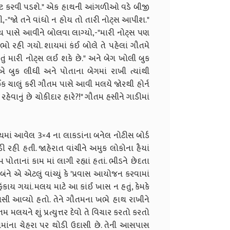
્પ્લીટ કરવી પડશે." એક હાથની આંગળીઓ વડે બીજી
-"જો તને વાંધો ન હોય તો તારી નોટ્સ આપીશ."
ય પાસે આવીને બોલવા લાગ્યો,-"મારી નોટ્સ પણ
ભો રહી ગયો. શાયમાં કંઈ બોલે તે પહેલાં ગૌતમે
. તું મારી નોટ્સ લઈ શકે છે." અને બેગ ખોલી બુક
ુક લીધી અને પોતાના બેગમાં રાખી ત્યાંથી
ઈક ચાલું કરી ગૌતમ પાસે આવી મલયે જોરથી હોર્ન
 રહેવાનું છે ચોકીદાર હારે?!" ગૌતમ હસીને ગાડીમાં
ધ્યમાં આવેલ 3×4 ના લાકડાંના બનેલ નોટીસ બોર્ડ
રહી હતી. જાહેરાત વાંચીને અમુક લોકોના હૈયાં
મ પોતાનાં કામ માં લાગી રહ્યાં હતાં. ભીડને છેદતા
ંને એ એટલું વાંચ્યું કે 'પ્રવાસ આયોજન કરવામાં
 ફેંકાય ગયાં. મલય માટે આ કાંઈ ખાસ ન હતું, કેમકે
સી આવ્યો હતો. તેને ગૌતમના ખભે હાથ રાખીને
મલયને શું પ્રત્યુત્તર દેવો તે વિચાર કરતો કરતો
શાયમાંના ચેહરા પર થોડી ઉદાસી છે. તેની આસપાસ