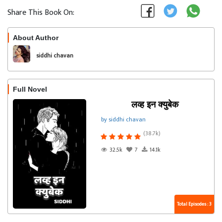
Share This Book On:
About Author
Follow
siddhi chavan
Full Novel
लव्ह इन क्युबेक
by siddhi chavan
(38.7k)
32.5k
7
14.1k
Total Episodes : 3