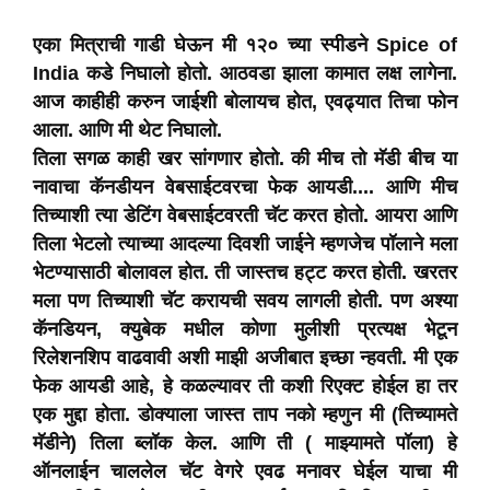
एका मित्राची गाडी घेऊन मी १२० च्या स्पीडने Spice of
India कडे निघालो होतो. आठवडा झाला कामात लक्ष लागेना.
आज काहीही करुन जाईशी बोलायच होत, एवढ्यात तिचा फोन
आला. आणि मी थेट निघालो.
तिला सगळ काही खर सांगणार होतो. की मीच तो मॅडी बीच या
नावाचा कॅनडीयन वेबसाईटवरचा फेक आयडी.... आणि मीच
तिच्याशी त्या डेटिंग वेबसाईटवरती चॅट करत होतो. आयरा आणि
तिला भेटलो त्याच्या आदल्या दिवशी जाईने म्हणजेच पॉलाने मला
भेटण्यासाठी बोलावल होत. ती जास्तच हट्ट करत होती. खरतर
मला पण तिच्याशी चॅट करायची सवय लागली होती. पण अश्या
कॅनडियन, क्युबेक मधील कोणा मुलीशी प्रत्यक्ष भेटून
रिलेशनशिप वाढवावी अशी माझी अजीबात इच्छा न्हवती. मी एक
फेक आयडी आहे, हे कळल्यावर ती कशी रिएक्ट होईल हा तर
एक मुद्दा होता. डोक्याला जास्त ताप नको म्हणुन मी (तिच्यामते
मॅडीने) तिला ब्लॉक केल. आणि ती ( माझ्यामते पॉला) हे
ऑनलाईन चाललेल चॅट वेगरे एवढ मनावर घेईल याचा मी