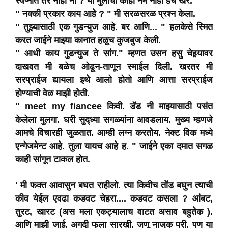
स्वप्नात तर नाही ना ? या मुलींचा काही नेम नाही हेच खर.
" नक्की प्रकार काय आहे ? " मी सरळसरळ प्रश्न केला.
" तुझ्यासाठी एक गुडन्युज आहे. बर आणि... " हलकेसे स्मित
करत जाईने माझ्या कानात हळूच कुजबुज केली.
" आधी काय गुडन्युज ते सांग." म्हणत उसन हसु चेहर्‍यावर
दाखवत मी बळेच ओढून-ताणून स्माईल दिली. खरतर मी
सरप्राईज द्यायला इथे आलो होतो आणि आत्ता सरप्राईज
होण्याची वेळ माझी होती.
" meet my fiancee किवी. डॅड नी माझ्यासाठी पसंत
केलेला मुलगा. घरी सुद्ध्या सगळ्यांना आवडलाय. मुख्य म्हणजे
आमचे विचारही जुळतात. आम्ही लग्न करतोय. नेक्ट विक मध्ये
एन्गेजमेन्ट आहे. तुला यायच आहे ह. " जाईने एका दमात सगळ
काही सांगून टाकल होत.
' मी फक्त आवासुन बघत राहीलो. त्या किवीच तोंड बघुन त्याची
कीव येईल एवढा कडवट चेहरा.... कडवट कसला ? आंबट,
तुरट, खारट (अस मला एकट्यालाच वाटत असाव बहुतेक ).
आणि माझी जाई, अगदी फुला सारखी. जणू नाजुक परी. पण या