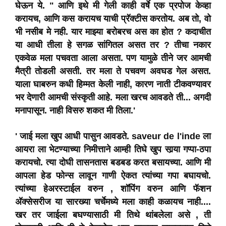
घेऊन ये. " आणि इथे मी गेली काही वर्षे एक प्रपोज केव्हा
करायच, आणि कस करायच याची प्रॅक्टीस करतोय. अब तो, वो
भी नसीब मे नही. यार माझ्या बरोबरच अस का होत ? कदाचीत
या आधी तीला हे सगळ सांगितल असत तर ? तीचा नकार
एकवेळ मला पचवता आला असता. पण यामुळे तीने जर आमची
मैत्री तोडली असती. तर मला ते पचवण अवघड गेल असत.
याला घाबरुन कधी हिम्मत केली नाही, कारण नाती टीकवण्यावर
भर देणारी आमची संस्कृती आहे. मला खरच आवडते ती... अगदी
मनापासून. नाही विसरु शकत मी तिला.'
' जाई मला खुप आधी पासुन आवडते. saveur de l'inde ला
आयरा ला भेटण्याच्या निमीत्ताने आम्ही तिघे खुप सार्‍या गप्पा-ठपा
करायचो. त्या दोघी तासनतास बडबड करत बसायच्या. आणि मी
आपला हेड फोन्स लावून गाणी ऐकत त्यांच्या गपा बघायचो.
त्यांच्या हेअरस्टाईल वरुन , शॉपिंग वरुन आणि फॅशन
अ‍ॅक्सेसरीज या सारख्या चर्चेमध्ये मला काही कळायच नाही....
खर तर जाईला बघण्यासाठी मी तिथे थांबलेला असे , ती