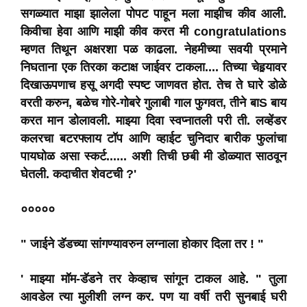
सगळ्यात माझा झालेला पोपट पाहून मला माझीच कीव आली.
किवीचा हेवा आणि माझी कीव करत मी congratulations
म्हणत तिथून अक्षरशा पळ काढला. नेहमीच्या सवयी प्रमाने
निघताना एक तिरका कटाक्ष जाईवर टाकला.... तिच्या चेहर्‍यावर
दिखाऊपणाच हसू अगदी स्पष्ट जाणवत होत. तेच ते घारे डोळे
वरती करुन, बळेच गोरे-गोबरे गुलाबी गाल फुगवत, तीने बाS बाय
करत मान डोलावली. माझ्या दिवा स्वप्नातली परी ती. लव्हेंडर
कलरचा बटरफ्लाय टॉप आणि व्हाईट चुनिदार बारीक फुलांचा
पायघोळ असा स्कर्ट...... अशी तिची छबी मी डोळ्यात साठवून
घेतली. कदाचीत शेवटची ?'
०००००
" जाईने डॅडच्या सांगण्यावरुन लग्नाला होकार दिला तर ! "
' माझ्या मॉम-डॅडने तर केव्हाच सांगून टाकल आहे. " तुला
आवडेल त्या मुलीशी लग्न कर. पण या वर्षी तरी सुनबाई घरी