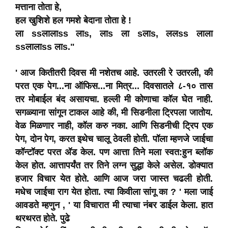
मत्ताना तोता हे,
हल खुशिशे हल गमशे बेदाना तोता हे !
ला ssलालाss लाs, लाs ला sलाs, ललss लाला
ssलालाss लाs."
' आज कितीतरी दिवस मी नशेतच आहे. उतरली रे उतरली, की
परत एक पेग...ना ऑफिस...ना मित्र... दिवसातले ८-१० तास
तर मोबाईल बंद असायचा. हल्ली मी कोणाचा कॉल घेत नाही.
सगळ्याना सांगून टाकल आहे की, मी सिडनीला ट्रिपला जातोय.
वेळ मिळणार नाही, कॉल करु नका. आणि सिडनीची ट्रिप एक
पेग, दोन पेग, करत इथेच चालू ठेवली होती. पॉला म्हणजे जाईचा
कॉन्टॉक्ट परत अ‍ॅड केल. पण आत्ता तिने मला स्वत:हुन ब्लॉक
केल होत. आत्तापर्यंत तर तिने लग्न सुद्धा केले असेल. डोक्यात
हजार विचार येत होते. आणि आज जरा जास्त चढली होती.
मधेच जाईचा राग येत होता. त्या किवीला सांगू का ? ' मला जाई
आवडते म्हणुन , ' या विचारात मी त्याचा नंबर डाईल केला. हात
थरथरत होते. पुढे