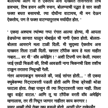
बोलायची आणि मी ते ऐकतोय अस दाखवत तासनतास तिचे
हावभाव, तिच हसन आणि रुसन, बोलण्याची पद्धत हे सार काही
फक्त बघत बसायचो. त्या दोघीना वाटायच, मी मन देऊन
ऐकतोय, पण ते फक्त वाटण्यापुरतच मर्यादीत होत. '
' एकदा अश्याच त्यांच्या गप्पा रंगात आल्या होत्या, मी आपला
हेडफोन्स कानात घालून मोबाईल ची गाणी ऐकत होतो. बोलता-
बोलता आयराने मला टाळी दिली. मी सुद्ध्या ऐकतोय अस
दाखवत तिला टाळी दिली. खरतर टॉपीक काय हे मला माहीत
नव्हत.... वर मी ' वॉव अमेझिंग ! ' अशी टिपणी पण केली. त्यावर
जाई एवढी चिडली की, तिची आवडती नागा चिकनची डिश तशीच
टाकून तरातरा निघूनही गेली.
नंतर आयराकडून समजले की, जाई सांगत होती... ' ती एकदा
क्युबेकच्या स्ट्रिटवरती पडली होती आणि तिचा ड्रेसही थोडा
फाटला होता. तेव्हा पासुन ती त्या स्ट्रिटवरती जात नाही. तिला
खुप वाईट वाटल.' आणि तू या टॉपीक वरती वॉव अमेझिंग
म्हणालास, तर ती निघून जाणार नाहीतर काय करणार !
यावर आम्ही दोघे तेव्हा खुप हसलो होतो. अगदी पोट दुखेपर्यंत.