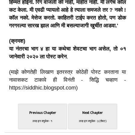
हिम्मत होईना. रिंग वाजली की नाही, माहीत नाही. मी लगेच कॉल
कट केला. मी एवढी प्यायलो आहे हे त्याला समजले तर ? नको !
कॉल नको. मेसेज करतो. काहितरी टाईप करत होतो, पण डोक
गरगरल्या सारख झाल आणि मी बसल्याजागी खुर्चीत आडवा.'
(क्रमश)
या नंतरचा भाग ४ हा या कथेचा शेवटचा भाग असेल, तो ०१
जानेवारी २०२० ला पोस्ट करेन
.
(माझे कोणतेही लिखाण इतरस्त्र कोठेही पोस्ट करताना या
नावासकट टाकावे ही विनंती - सिद्धि चव्हाण -
https://siddhic.blogspot.com)
Previous Chapter
Next Chapter
लव्ह इन क्युबेक - १
लव्ह इन क्युबेक - ३ (शेवट)