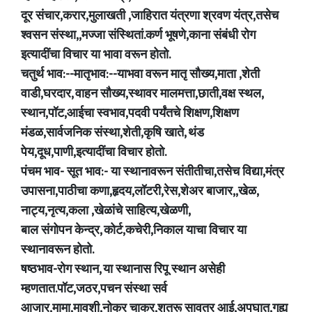
दूर संचार,करार,मुलाखती ,जाहिरात यंत्रणा श्रवण यंत्र,तसेच
श्वसन संस्था,,मज्जा संस्थितां.कर्ण भूषणे,काना संबंधी रोग
इत्यादींचा विचार या भावा वरून होतो.
चतुर्थ भाव:--मातृभाव:--याभवा वरून मातृ सौख्य,माता ,शेती
वाडी,घरदार, वाहन सौख्य,स्थावर मालमत्ता,छाती,वक्ष स्थल,
स्थान,पॉट,आईचा स्वभाव,पदवी पर्यंतचे शिक्षण,शिक्षण
मंडळ,सार्वजनिक संस्था,शेती,कृषि खाते, थंड
पेय,दूध,पाणी,इत्यादींचा विचार होतो.
पंचम भाव- सूत भाव:- या स्थानावरून संतीतीचा,तसेच विद्या,मंत्र
उपासना,पाठीचा कणा,हृदय,लॉटरी,रेस,शेअर बाजार,,खेळ,
नाट्य,नृत्य,कला ,खेळांचे साहित्य,खेळणी,
बाल संगोपन केन्द्र, कोर्ट,कचेरी,निकाल याचा विचार या
स्थानावरून होतो.
षष्ठभाव-रोग स्थान, या स्थानास रिपू स्थान असेही
म्हणतात.पॉट,जठर,पचन संस्था सर्व
आजार,मामा,मावशी,नोकर चाकर,शत्रू सावत्र आई,अपघात,गुह्य