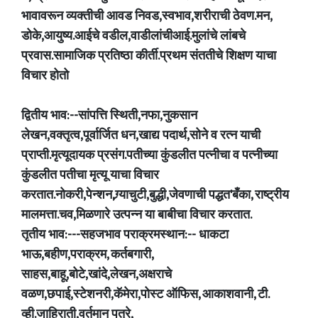
भावावरून व्यक्तीची आवड निवड,स्वभाव,शरीराची ठेवण.मन,
डोके,आयुष्य.आईचे वडील,वाडीलांचीआई.मुलांचे लांबचे
प्रवास.सामाजिक प्रतिष्ठा कीर्ती.प्रथम संततीचे शिक्षण याचा
विचार होतो
द्वितीय भाव:--सांपत्ति स्थिती,नफा,नुकसान
लेखन,वक्तृत्व,पूर्वार्जित धन,खाद्य पदार्थ,सोने व रत्न याची
प्राप्ती.मृत्यूदायक प्रसंग.पतीच्या कुंडलीत पत्नीचा व पत्नीच्या
कुंडलीत पतीचा मृत्यू याचा विचार
करतात.नोकरी,पेन्शन,ग्र्याचुटी,बुद्धी,जेवणाची पद्धत'बँका, राष्ट्रीय
मालमत्ता.चव,मिळणारे उत्पन्न या बाबीचा विचार करतात.
तृतीय भाव:---सहजभाव पराक्रमस्थान:-- धाकटा
भाऊ,बहीण,पराक्रम, कर्तबगारी,
साहस,बाहू,बोटे,खांदे,लेखन,अक्षराचे
वळण,छपाई,स्टेशनरी,कॅमेरा,पोस्ट ऑफिस, आकाशवानी, टी.
व्ही.जाहिराती,वर्तमान पत्रे,