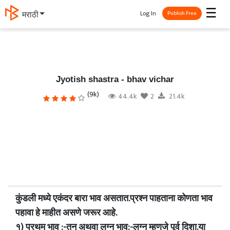
☰
Log In
मराठी
Publish Free
Jyotish shastra - bhav vichar
(9k)
44.4k
2
21.4k
कुंडली मध्ये एकंदर बारा भाव असतात.प्रश्न पाहताना कोणता भाव
पहावा हे माहीत असणे जरूर आहे.
१) प्रथम भाव :-तनु अथवा लग्न भाव:-लग्न म्हणजे पूर्व दिशा.या