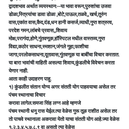
द्वादशभाव अर्थात व्ययस्थान:--या भावा वरून,पुरुशांचा उजवा
डोळा,स्त्रियांचा डावा डोळा ,बोटे,पाऊल,तळवे,, खर्च,तुरुंग
वास,एकांत वास,कैद,दंड,धन हानी कसर्ज,व्याधी,गुप्त शत्रुत्व,
परदेश गमन,लांबचे प्रवास,,शिवाय
मोक्ष,परागंदा,होणे,गुंतवणूक,हॉस्पिटल मधील वास्तव्य,गुप्त
विद्या,कठोर साधना,स्मशान,जंगले गुहा,फाशीचा
जागा,परलोकसाधना,दूतावास,गुंतवणूक या बाबींचा विचार करतात.
या बारा भावांची माहिती असल्या शिवाय,कुंडलीचे विवेचन करता
येणार नाही.
आता काही उदाहरण पाहू.
१) कुंडलीत संतान योग्य अगर संतती योग पाहवयाचा असेल तर
पंचम स्थानाचा विचार
करावा लागेल.समजा सिंह लग्न आहे म्हणजे
पंचम स्थानी धनु रास येईल.त्या वेळेस गुरू तूळ राशीत असेल तर
तो पाचवे स्थानाला अकरावा येतो याचा संतती योग आहे.ज्या वेळेस
१,२,३,४,५,७,८,९ वा असतो त्या वेळेस