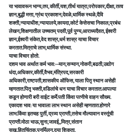
या भावावरून भाग्य,तप, कीर्ती,यश,तीर्थ यात्रा,परोपकार,दीक्षा, तत्व
ज्ञान,बुद्धी मत्ता, ग्रंथ प्रकाशन,देवळे,धार्मिक स्थळे,दैवि
शक्ती,न्यायाधीश,न्यायालये,कायदा,कोर्ट केसेसचा निकाल,प्रबंध
लेखन,शिक्षणातील उच्चतम् पदवी,पूर्व पुण्य,आराध्यदैवत, ईश्वरी
ज्ञान,ईश्वरी संकेत,वेद शास्र,धर्म शास्र याचा विचार
करतात.मित्राचे लाभ,धार्मिक संस्था.
याचा विचार होतो.
दशम भाव अर्थात कर्म भाव:--मान,सन्मान,नोकरी,बढती,उद्योग
धंदा,अधिकार,कीर्ती,वैभव,मंत्रिपद,सरकारी
अधिकारी,राष्टपती,शासकीय ऑफिस, याला पितृ स्थान असेही
म्हणतात.पितृ भक्ती,वडिलांचे धन याचा विचार करतात.आपल्या
कडून होणारी बरी वाईट कर्मे.पती किंवा पत्नीचे वाहन सौख्य.
एकादश भाव: या भावाला लाभ स्थान असेही म्हणतात.होणारे
लाभ.किंवा इतचह पुर्ती, द्रव्य प्राप्ती,तसेच मौल्यावान वस्तूंची
प्राप्ती.मोठा भाऊ,सुना,जावई,,मित्र,संतान
सुख,हितचिंतक,पुनर्मिलन,दया शिकता.