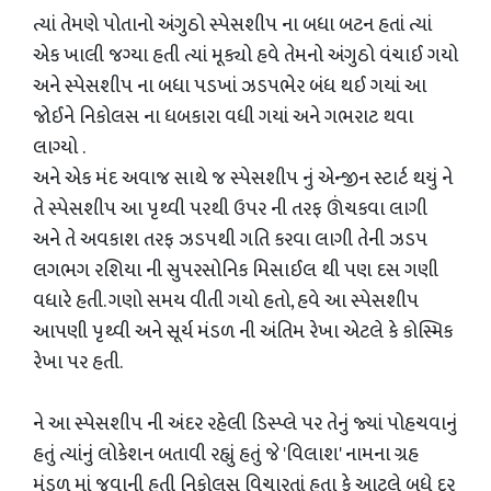
ત્યાં તેમણે પોતાનો અંગુઠો સ્પેસશીપ ના બધા બટન હતાં ત્યાં
એક ખાલી જગ્યા હતી ત્યાં મૂક્યો હવે તેમનો અંગુઠો વંચાઈ ગયો
અને સ્પેસશીપ ના બધા પડખાં ઝડપભેર બંધ થઈ ગયાં આ
જોઈને નિકોલસ ના ધબકારા વધી ગયાં અને ગભરાટ થવા
લાગ્યો .
અને એક મંદ અવાજ સાથે જ સ્પેસશીપ નું એન્જીન સ્ટાર્ટ થયું ને
તે સ્પેસશીપ આ પૃથ્વી પરથી ઉપર ની તરફ ઊંચકવા લાગી
અને તે અવકાશ તરફ ઝડપથી ગતિ કરવા લાગી તેની ઝડપ
લગભગ રશિયા ની સુપરસોનિક મિસાઈલ થી પણ દસ ગણી
વધારે હતી. ગણો સમય વીતી ગયો હતો, હવે આ સ્પેસશીપ
આપણી પૃથ્વી અને સૂર્ય મંડળ ની અંતિમ રેખા એટલે કે કોસ્મિક
રેખા પર હતી.
ને આ સ્પેસશીપ ની અંદર રહેલી ડિસ્પ્લે પર તેનું જ્યાં પોહચવાનું
હતું ત્યાંનું લોકેશન બતાવી રહ્યું હતું જે 'વિલાશ' નામના ગ્રહ
મંડળ માં જવાની હતી નિકોલસ વિચારતાં હતા કે આટલે બધે દૂર