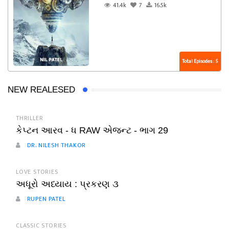
41.4k
7
16.5k
Total Episodes : 5
NEW REALESED
THRILLER
કેપ્ટન આરવ - ધ RAW એજન્ટ - ભાગ 29
DR. NILESH THAKOR
LOVE STORIES
અધૂરો અધ્યાય : પ્રકરણ ૩
RUPEN PATEL
CLASSIC STORIES