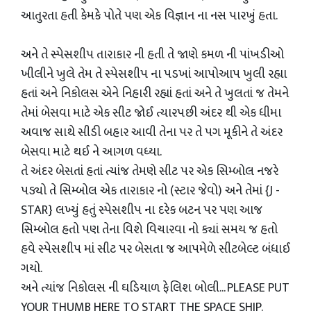
આતુરતા હતી કેમકે પોતે પણ એક વિજ્ઞાન ના નસ પારખું હતા.
અને તે સ્પેસશીપ તારાકાર ની હતી તે જાણે કમળ ની પાંખડીઓ
ખીલીને ખુલે તેમ તે સ્પેસશીપ ના પડખાં આપોઆપ ખુલી રહ્યા
હતાં અને નિકોલસ એને નિહારી રહ્યાં હતાં અને તે ખુલતાં જ તેમને
તેમાં બેસવા માટે એક સીટ જોઈ ત્યારપછી અંદર થી એક ધીમા
અવાજ સાથે સીડી બહાર આવી તેના પર તે પગ મૂકીને તે અંદર
બેસવા માટે થઈ ને આગળ વધ્યા.
તે અંદર બેસતાં હતાં ત્યાંજ તેમણે સીટ પર એક સિમ્બોલ નજરે
પડ્યો તે સિમ્બોલ એક તારાકાર નો (સ્ટાર જેવો) અને તેમાં {J -
STAR} લખ્યું હતું સ્પેસશીપ ના દરેક બટન પર પણ આજ
સિમ્બોલ હતો પણ તેના વિશે વિચારવા નો ક્યાં સમય જ હતો
હવે સ્પેસશીપ માં સીટ પર બેસતા જ આપમેળે સીટબેલ્ટ બંધાઈ
ગયો.
અને ત્યાંજ નિકોલસ ની ઘડિયાળ ફેલિશ બોલી... PLEASE PUT
YOUR THUMB HERE TO START THE SPACE SHIP.