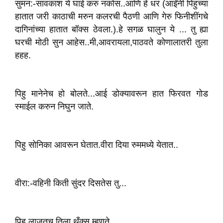
सुमन:-सावकाश ये घाई करु नकोस..आणि हे धर (आईंनी पिहुच्या
हातात जरी काठाची मरुन कलरची पैठणी आणि गेरु फिनीशींगचे
दागिनांच्या हातात बॉक्स ठेवला.).हे सगळ घालुन ये ... तु ह्या
घरची मोठी सुन आहेस..मी,आवरायला,पाठवते कोणालातरी तुला
हहह.
पिहु मानेनेच हो बोलते...आई डोक्यावरून हात फिरवत गोड
स्माईल करुन निघुन जाते.
पिहु सोनिका आवरून घेतात.वीरा दिया रुममध्ये येतात..
वीरा:-वहिनी किती सुंदर दिसतेस तु...
पिहु,लाजतच तिला,थँक्स म्हणते..