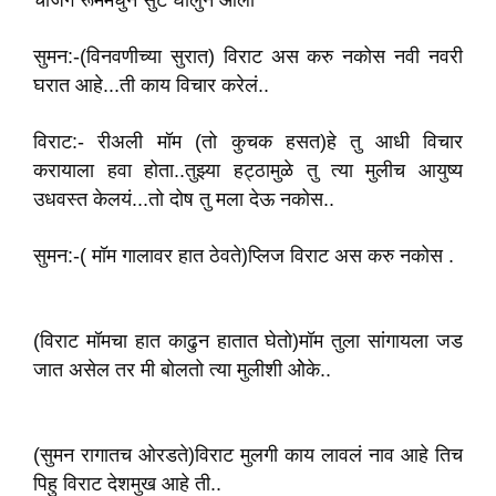
चेजिंग रूममधुन सुट घालुन आला
सुमन:-(विनवणीच्या सुरात) विराट अस करु नकोस नवी नवरी
घरात आहे...ती का‌य‌ विचार करेलं..
विराट:- रीअली मॉम (तो कुचक हसत)‌हे तु आधी विचार
करायाला हवा होता..तुझ्या हट्ठामुळे तु त्या मुलीच आयुष्य
उधवस्त केलयं...तो दोष तु मला देऊ नकोस..
सुमन:-( मॉम गालावर हात ठेवते)प्लिज विराट अस करु नकोस .
(विराट मॉमचा हात काढुन हातात घेतो)मॉम तुला सांगायला जड
जात असेल तर मी बोलतो त्या मुलीशी ओेके..
(सुमन रागातच ओरडते)विराट मुलगी काय‌ लावलं नाव आहे तिच
पिहु विराट देशमुख आहे ती..