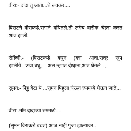
वीरा:- दादा तु आता...घे लवकर....
विराटने वीराकडे,रागाने बघितले.ती लगेच बारीक चेहरा करत
शांत झाली.
रोहिणी:- (विराटकडे बघुन )बस आता,रात्र खुप
झालीये...उद्या,बघु,....अस म्हणत दोघा़ना,आत घेतले...,
सुमन:- पिहु बेटा ये ...सुमन पिहुला घेऊन रुममध्ये घेऊन जाते...
वीरा:-मॉम दादाच्या रुममध्ये ..
(सुमन विराकडे बघत) आज नाही पुजा झाल्याव‌र..