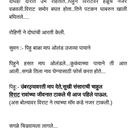
दोघेही दारात उभे राहतात..पिहुने विराटवर हळुच नजर
वळवली.विराट समोर बघत होता..तिने पटकन घाबरुन खाली
बघितले....
रोहिणी ने दोघांची आरती केली.
सुमन :- पिहु बाळा माप ओलंड उजव्या पायाने
पिहुने हसत माप‌ ओलंडले...कुकंवाच्या पायाने ती आत
आली..सगळे तिला नाव घेण्यासाठी फोर्स करत होते...
पिहु:-
उंबरठ्यावरती
माप
देते,सुखी
संसाराची
चाहुल
विराट
रावांच्या
जीवनात
टाकले
मी
आज
पहिले
पाऊल.
(अस बोल्यावर विराट ने त्याच्या मॉम कडे नजर टाकली.)
सगळे चिडवायला लागले...