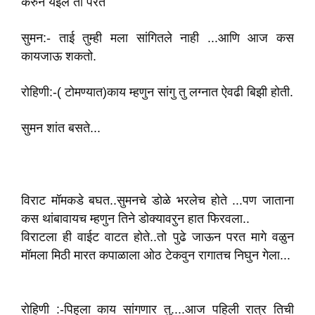
करुन येईल तो परत
सुमन:- ताई तुम्ही मला सांगितले नाही ...आणि आज कस
काय‌जाऊ शकतो.
रोहिणी:-( टोमण्यात)काय म्हणुन सांगु तु लग्नात ऐवढी बिझी होती.
सुमन शांत बसते...
विराट मॉमकडे बघत..सुमनचे डोळे भरलेच होते ...पण जाताना
कस थांबावायच म्हणुन तिने डोक्यावर‌ुन हात फिरवला..
विराटला ही वाईट वाटत होते..तो‌ पुढे जाऊन परत मागे वळुन
मॉमला मिठी मारत कपाळाला ओठ टेकवुन रागातच निघुन गेला...
रोहिणी :-पिहुला का‌य सांगणार तु....आज पहिली रात्र तिची