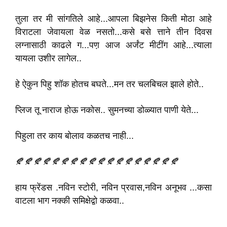
तुला तर‌ मी सांगतिले आहे...आपला बिझनेस किती मोठा आहे
विराटला जेवायला वेळ नसतो...कसे बसे त्ताने तीन दिवस
लग्नासाठी काढले ग...पण़ आज अर्जंट‌ मीटींग आहे...त्याला
यायला उशीर लागेल..
हे ऐकुन पिहु शॉक होतच बघते...मन तर‌ चलबिचल झाले होते..
प्लिज तू नाराज होऊ नकोस.. सुमनच्या डोळ्यात पाणी येते...
पिहुला तर‌ काय बोलाव कळतच‌ नाही...
🍂🍂🍂🍂🍂🍂🍂🍂🍂🍂🍂🍂🍂🍂🍂🍂🍂🍂
हाय फ्रेंडस .नविन स्टोरी, नविन प्रवास,नविन अनूभव ...कसा
वाटला भाग नक्की समिक्षेद्वा‌े कळवा..