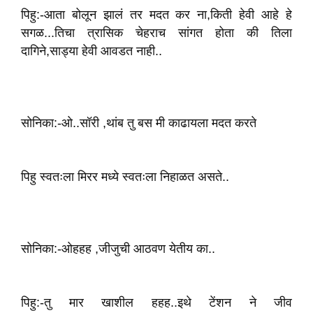
पिहु:-आता बोलून झालं तर‌ मदत कर ना,किती हेवी आहे हे
सगळ...तिचा त्रासिक चेहराच सांगत होता की तिला
दागिने,साड्या हेवी आवडत‌ नाही..
सोनिका:-ओ..सॉ‌री ,थांब तु बस मी काढायला मदत करते‌
पिहु स्वतःला मिरर मध्ये स्वतःला निहाळत‌ असते..
सोनिका:-ओहहह ,जीजुची आठवण येतीय का..
पिहु:-‌तु‌ मार खाशील हहह..इथे टेंशन ने जीव