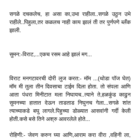
सगळे दचकलेच, हा असा का,उभा राहीला..सगळे उठुन उभे
राहीले..पिहुला,तर कळलच नाही काय‌ झालं ती तर पुर्णपणे ब्लँक
झाली.
सुमन:-विराट,...एकच रसम आहे झालं मग...
विराट मनगटावरची दोरी लुज करत:- मॉम ...(थोडा पॉज घेत)
मॉम मी तुला तीन दिवसाचा टाईम दिला होता. तो संपला आणि
आता पंधरा मिनीटात मला निघायच..त्याने ते,हळकुंड काढुन
सुमनच्या हातात देऊन ताडताड निघुनच गेला...सगळे शांत
त्याच्याकडे बघु लागले.पिहुच्या डोळ्यात आसवांनी गर्दी केली
होती.कसे बसे तिने अश्रु आवरलेले होते...
रोहिणी:- जेवण करुन घ्या आणि,आराम करा वीरा ,वहिनी ला,