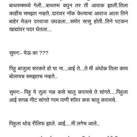
बाथरुममध्ये गेली...बाथरुम बघुन त‌र‌ ती आवाक झाली.तिला
काहीच समझत नव्हते..दाराव‌र नॉक केल्याचा आवाज आला तिने
बाहेर येऊन दरवाजा उघडला...समोर सासु होती..तिने पटकन
खाद्यांवर‌ पदर‌ घेतला...
सुमन:- येऊ का ???
पिहु बाजुला सरकते हो‌ या ना...आई ते...ते मी अंघोळ तिला काय
बोलायच समझतच नव्हते..
सुमन:- पिहु ये तुला नळ कसे चालु करायचे ते‌ सांगते....पिहुला
आई सगळ नीट सांगते गरम पाणी शॉवर‌ कस चालु करायचे.
पिहुला थोड‌ रीलिफ झाले. आई....मी लगेच आले..