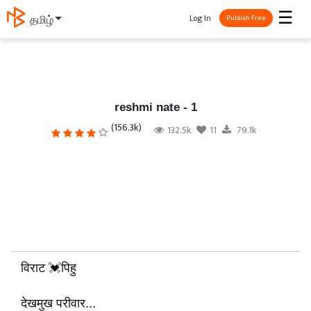
☰
Log In
தமிழ்
Publish Free
reshmi nate - 1
(156.3k)
132.5k
11
79.1k
विराट 💓पिहु
दे‌खमुख परीवार...