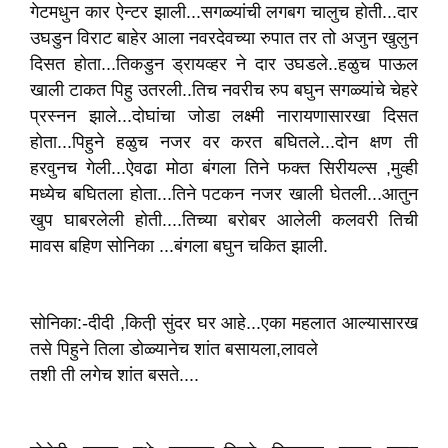
गेटमधुन कार ऐन्टर‌ झाली...सगळ्यांची लगबग चालुच होती...दार
उघडुन विराट बाहेर आला नवरदेवच्या रुपात तर तो अजुन खुलुन
दिसत होता...तिकडुन ड्रायव्हर ने दार उघडले..‌हळुच पाऊल
खाली टाकत पिहु उतरली..तिच नवरीच रुप बघुन‌ सगळ्यांचे चेहरे
प्रस्नन झाले...दोघांचा जोडा लक्ष्मी नारायणासारखा दिसत
होता...पिहुने हळुच नजर वर करत बघितले...दोन क्षण ती
हरवुनच गेली...ऐवढा मोठा बंगला तिने फक्त सिरीयल्स ,मुव्ही
मध्येच बघितला होता...तिने पटकन नजर खाली घेतली...आतुन
खुप‌ घाबरलेली होती....तिच्या बरोबर आलेली कलवरी तिची
मावस बहिण सोनिका ...बंगला बघुन चकित झाली.
सोनिका:-दीदी ,किती़ सुंदर घर आहे...एका महलात आल्यासारख
तसे पिहुने तिला डोळ्यानेच शांत बसायला,लावले
तशी ती लगेच शांत बसते....