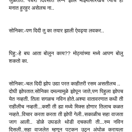
जुळतात. पंधरा दिवसात लग्न झालं माझ्यासारखच त्यांच ही
मनात हुरहुर असेलच ना..
सोनिका:-पण दिदी तु का तयार झाली ऐवढ्या लवकर..
पिहु:-हे बघ आता बोलुन काय?? मोठ्यांच्या मध्ये आपण बोलु
शकतो का.
सोनिका:-चल‌ दिदी झोप उद्या परत काहीतरी रसम असतीलच ..
दोघी झोपतात.सोनिका दमल्यामुळे झोपून जाते,पण पिहुला झोपच
‌येत नव्हती. तिला सगळच नविन होते.अश्या वातावरणात कधी ती
राहीलीच नव्हती...कशी ती ह्या मध्ये मिक्स होणार तिलाच कळत
नव्हते..विचार करता करता ती झोपी गेली..सकाळीच सहा वाजता
जाग आली.. डोळे उघडले थोडी दचकली ती...रुम नविन
दिसली..सहा वाजलेत म्हणून पटकन उठुन अंघोळ करायला