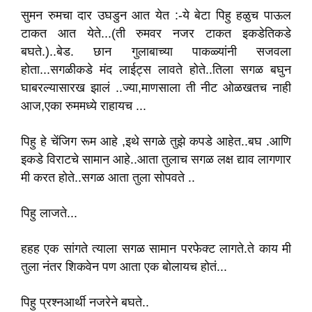
सुमन रुमचा दार उघडुन आत येत :-ये बेटा पिहु हळुच पाऊल
टाकत आत येते...(ती रुमवर नजर टाकत इकडेतिकडे
बघते.)..बेड. छान गुलाबाच्या पाकळ्यांनी सजवला
होता...सगळीकडे मंद लाईट्स लावते होते..तिला सगळ बघुन
घाबरल्यासारख झालं ..ज्या,माणसाला ती नीट ओळखतच नाही
आज,एका रुममध्ये राहायच ...
पिहु हे चेंजिग रूम आहे ,इथे सगळे तुझे कपडे आहेत..बघ .आणि
इकडे विराटचे सामान आहे..आता तुलाच सगळ लक्ष द्याव लागणार
मी करत होते..सगळ आता तुला सोपवते ..
पिहु लाजते...
हहह एक सांगते त्याला सगळ सामान परफेक्ट लागते.ते काय मी
तुला नंतर शिकवेन पण आता एक बोलायच होतं...
पिहु प्रश्नआर्थी नजरेने बघते..