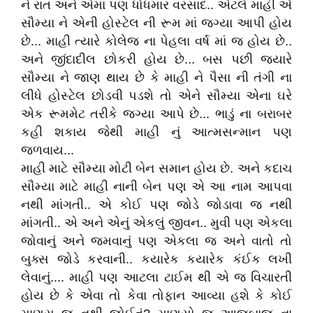
ને રાત અને એમાં પણ ધોધમાર વરસાદ.. એટલે માહી એ
સૌમ્યા ને એની હોસ્ટેલ ની રૂમ માં જગ્યા આપી હોય
છે... માહી ત્યારે કોલેજ ના પેહલા વર્ષ માં જ હોય છે..
અને જીંદાદીલ છોકરી હોય છે... બસ પછી જ્યારે
સૌમ્યા ને જાણ થાય છે કે માહી ને પૈસા ની તંગી ના
લીધે હોસ્ટેલ છોડવી પડશે તો એને સૌમ્યા એના ઘરે
એક રૂમમેટ તરીકે જગ્યા આપે છે... ભાડું ના બરાબર
કહી શકાય જેથી માહી નું આત્મસન્માન પણ
જળવાય...
માહી માટે સૌમ્યા મોટી બેન સમાન હોય છે. અને કદાચ
સૌમ્યા માટે માહી નાની બેન પણ એ આ નામ આપવા
નથી માંગતી.. એ કોઈ પણ જોડે જોડાવા જ નથી
માંગતી.. એ અને એનું એકલું જીવન.. મુવી પણ એકલા
જોવાનું અને જમવાનું પણ એકલા જ અને વાતો તો
બુક્સ જોડે કરવાની.. કયારેક કયારેક કંઈક લખી
લેવાનું.... માહી પણ આટલા ટાઈમ થી એ જ વિચારતી
હોય છે કે એવા તો કેવા તોફાન આવ્યા હશે કે કોઈ