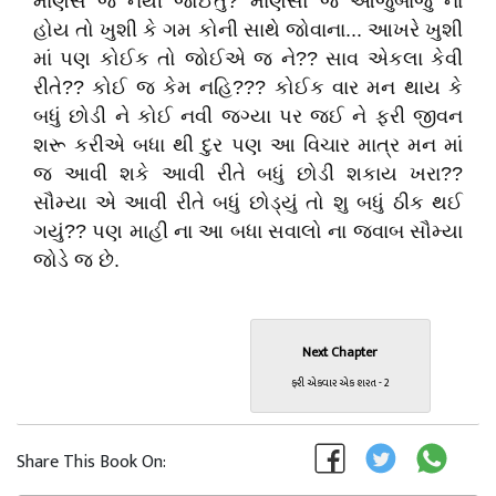
માણસ જ નથી જોઈતું? માણસો જ આજુબાજુ ના
હોય તો ખુશી કે ગમ કોની સાથે જોવાના... આખરે ખુશી
માં પણ કોઈક તો જોઈએ જ ને?? સાવ એકલા કેવી
રીતે?? કોઈ જ કેમ નહિ??? કોઈક વાર મન થાય કે
બધું છોડી ને કોઈ નવી જગ્યા પર જઈ ને ફરી જીવન
શરૂ કરીએ બધા થી દુર પણ આ વિચાર માત્ર મન માં
જ આવી શકે આવી રીતે બધું છોડી શકાય ખરા??
સૌમ્યા એ આવી રીતે બધું છોડ્યું તો શુ બધું ઠીક થઈ
ગયું?? પણ માહી ના આ બધા સવાલો ના જવાબ સૌમ્યા
જોડે જ છે.
Next Chapter
ફરી એકવાર એક શરત - 2
Share This Book On: