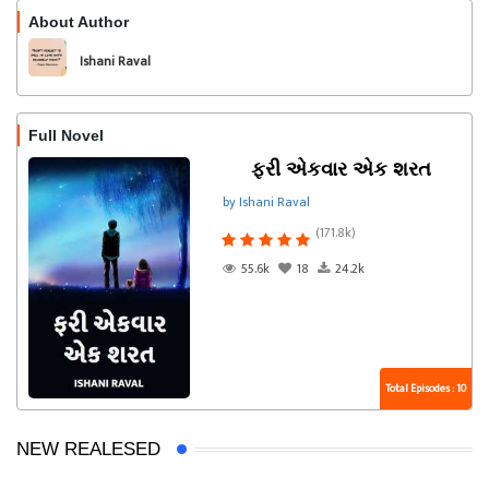
About Author
Follow
Ishani Raval
Full Novel
ફરી એકવાર એક શરત
by Ishani Raval
(171.8k)
55.6k
18
24.2k
Total Episodes : 10
NEW REALESED