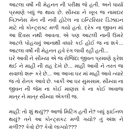
આટલા વર્ષો ની મેહનત ની પરીક્ષા જે હતી. અને ધાર્યા
પ્રમાણે બધું જ થાય છે. સૌમ્યા ને ખૂબ જ નામદાર
બિઝનેસ મેન ની નવી હોટેલ ના ઇન્ટિરિયર ડિઝાઇન
માટે નો કોન્ટ્રાક્ટ મળી ગયો હતો. દરેક ના જીવન માં
આ દિવસ નથી આવતા. એ પણ આટલી નાની ઉંમરે
આટલે પોહચવું આનાથી વધારે કઈ હોઈ જ ના શકે...
આટલા વર્ષો ની મેહનત હવે રંગ લાવી રહી હતી...
ઘરે આવી ને સૌમ્યા એ જ રોજિંદા જીવન પ્રમાણે ફ્રેશ
થઈ ને માહી ની રાહ દેખે છે... માહી આવી ને તરત જ
સવાલો શરૂ કરે છે... આ આખા ઘર માં માહી આવે ત્યારે
જ તો રોનક આવે છે. બાકી આ ઘર સુમસામ. સૌમ્યા ના
જીવન ની જેમ ના કોઈ માણસ કે ના કોઈ અવાજ
માત્ર ને માત્ર સૌમ્યા એકલી જ.
માહી: તો શું થયું?? આજે મિટિંગ હતી ને? બધું ફાઈનલ
થયું? તને આ કોન્ટ્રાકટ મળી ગયો? તું અંશ ને
મળી?? કેવો છે? કેવો લાગ્યો???