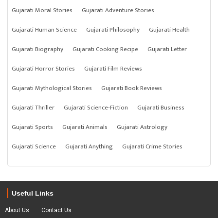
Gujarati Moral Stories
Gujarati Adventure Stories
Gujarati Human Science
Gujarati Philosophy
Gujarati Health
Gujarati Biography
Gujarati Cooking Recipe
Gujarati Letter
Gujarati Horror Stories
Gujarati Film Reviews
Gujarati Mythological Stories
Gujarati Book Reviews
Gujarati Thriller
Gujarati Science-Fiction
Gujarati Business
Gujarati Sports
Gujarati Animals
Gujarati Astrology
Gujarati Science
Gujarati Anything
Gujarati Crime Stories
Useful Links
About Us
Contact Us