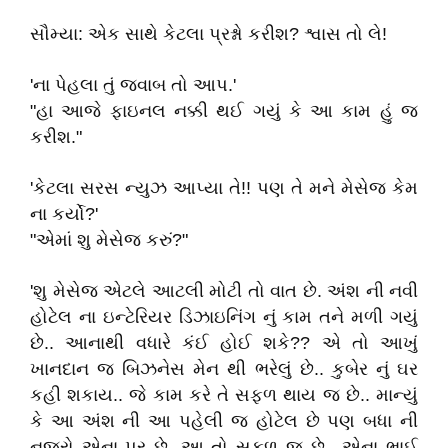
સૌમ્યા: એક સાથે કેટલા પ્રશ્નો કરીશ? શ્વાસ તો લે!
'ના પેહલા તું જવાબ તો આપ.'
"હા આજે ફાઇનલ નક્કી થઈ ગયું કે આ કામ હું જ
કરીશ."
'કેટલા સરસ ન્યુઝ આપ્યા તે!! પણ તે મને મેસેજ કેમ
ના કર્યો?'
"એમાં શુ મેસેજ કરું?"
'શુ મેસેજ એટલે આટલી મોટી તો વાત છે. અંશ ની નવી
હોટેલ ના ઇન્ટેરિયર ડિઝાઇનિંગ નું કામ તને મળી ગયું
છે.. આનાથી વધારે કંઈ હોઈ શકે?? એ તો આખું
ખાનદાન જ બિઝનેસ મેન થી ભરેલું છે.. કુબેર નું ઘર
કહી શકાય.. જે કામ કરે તે સફળ થાય જ છે.. માન્યું
કે આ અંશ ની આ પહેલી જ હોટેલ છે પણ બધા ની
નજરો એના પર છે. આ તો સફળ જ છે.. એના ભાઈ