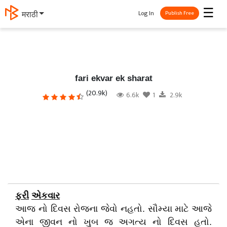
☰
Log In
मराठी
Publish Free
fari ekvar ek sharat
(20.9k)
6.6k
1
2.9k
ફરી
એકવાર
આજ નો દિવસ રોજના જેવો નહતો. સૌમ્યા માટે આજે
એના જીવન નો ખુબ જ અગત્ય નો દિવસ હતો.