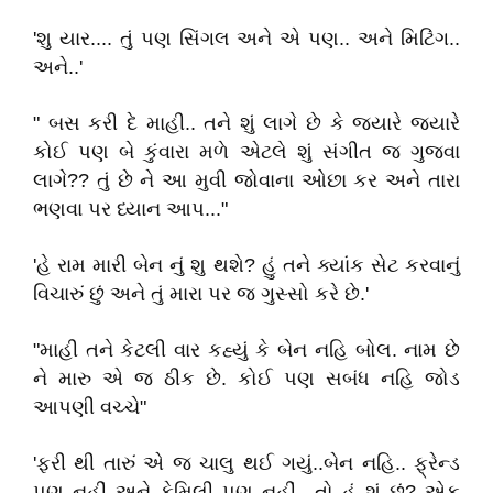
'શુ યાર.... તું પણ સિંગલ અને એ પણ.. અને મિટિંગ..
અને..'
" બસ કરી દે માહી.. તને શું લાગે છે કે જ્યારે જ્યારે
કોઈ પણ બે કુંવારા મળે એટલે શું સંગીત જ ગુજવા
લાગે?? તું છે ને આ મુવી જોવાના ઓછા કર અને તારા
ભણવા પર ધ્યાન આપ..."
'હે રામ મારી બેન નું શુ થશે? હું તને ક્યાંક સેટ કરવાનું
વિચારું છું અને તું મારા પર જ ગુસ્સો કરે છે.'
"માહી તને કેટલી વાર કહ્યું કે બેન નહિ બોલ. નામ છે
ને મારુ એ જ ઠીક છે. કોઈ પણ સબંધ નહિ જોડ
આપણી વચ્ચે"
'ફરી થી તારું એ જ ચાલુ થઈ ગયું..બેન નહિ.. ફ્રેન્ડ
પણ નહીં અને ફેમિલી પણ નહીં.. તો હું શું છું? એક