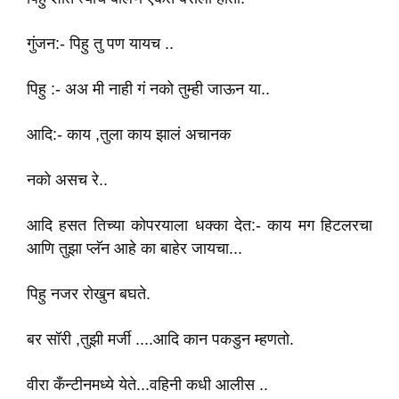
गुंजन:- पिहु तु पण यायच ..
पिहु :- अअ मी नाही गं नको तुम्ही जाऊन या..
आदि:- काय ,तुला काय झालं अचानक
नको असच रे..
आदि हसत तिच्या कोपरयाला धक्का देत:- काय मग हिटलरचा
आणि तुझा प्लॅन आहे का बाहेर जायचा...
पिहु नजर रो‌‌खुन बघते.
बर सॉरी ,तुझी मर्जी ....आदि कान पकडुन म्हणतो.
वीरा कँन्टीनमध्ये येते...वहिनी कधी आलीस ..