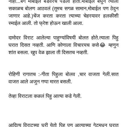
नाही...बॅग मोबाईल बेडवरच पडला होता.मोबाईल बघुन त्याला
सकाळच बोलण आठवलं (तुमच सगळ सामान,मोबाईल पण ठेवुन
जाणार आहे.)चेंज करता करता त्याच्या चेहरयावर हलकीशी
स्माईल आली. तो फ्रेश होऊन खाली आला.
दामोदर विराट आलेल्या पाहुण्यांविषयी बोलत होते.त्याला पिहु
घरात दिसत नव्हती. आणि कोणाला विचारयच कसे😂 म्हणुन
शांत बसला. खुप वेळ झाला ती दिसतच नव्हती.
रोहिणी रागातच :-गीता पिहुला बोलव ,चार वाजता गेली.सात
वाजत आले अजुन गप्पा मारत बसली.
तेव्हा वि‌राटला कळलं पिहु आत्या कडे गेली.
आदित्य विराटच्या घरी येतो‌ पिहु पण आत्याच्या गेटमधुन घरात