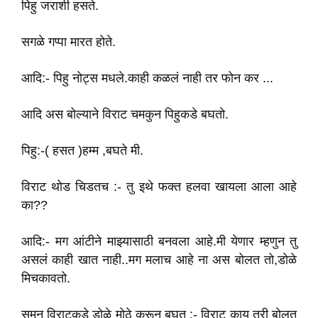
पिहु जराशी हसते.
सगळे गप्पा मारत होते.
आदि:- पिहु नोट्स मधले.काही कळलं नाही तर फोन कर ...
आदि अस बोल्याने विराट चमकुन पिहुकडे बघतो.
पिहु:-( हसत )हम्म ,बघते मी.
विराट थोड चिडतच :- तु इथे फक्त हलवा खायला आला आहे
का??
आदि:- मग आंटीने माझ्यासाठी बनवला आहे.मी येणार म्हणुन तु
असलं काही खात नाही..मग मलाच आहे ना अस बोलत तो,डोळे
मिचकावतो‌.
सुमन विराटकडे डोळे मोठे करून बघत :- विराट काय तरी बोलत