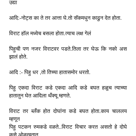
उद्या
आदि:-नोट्स का ते तर आत्ता घे.तो सॅकमधुन काढुन देत‌ होता.
विराट हॉल मध्येच बसला होता.त्याच लक्ष गेलं
पिहुची पण नज‌र वि‌राटवर पडते.तिला तर घेऊ कि नको अस
झालं होते.
आदि :- पिहु धर ,तो तिच्या हातासमोर धरतो.
पिहु एकदा‌ विराट कडे एकदा आदि कडे बघत‌ हळुच त्याच्या
हातातुन घेत आदिला थँक्यू म्हणते‌.
विराट तर ब्लँक होत दोघांना कडे बघत होता.काय चाललय
म्हणून
पिहु पटकन रुमकडे वळते..विराट विचार करत असतो हे दोघे
कसे ओळखतात‌.