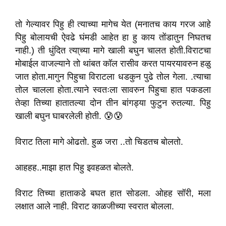
तो गेल्यावर पिहु ही त्याच्या मागेच येत (मनातच काय गरज आहे
पिहु बोलायची ऐवढे घंमडी आहेत हा हु काय तोंडातुन निघतच
नाही.) ती धुंदित त्या्च्या मागे खाली बघुन चालत‌ होती.वि‌राटचा
मोबाईल वाजल्याने तो थांबत कॉल रासीव करत पायरयावरुन हळु
जात होता.मागुन पिहुचा विराटला धडकुन पुढे तोल गेला. .त्याचा
तोल चालला होता.त्याने स्वतःला सावरुन पिहुचा हात‌ पकडला
तेव्हा तिच्या हातातल्या दोन तीन ‌बांगड्या फुटुन रुतल्या. पिहु
खाली बघुन घाबरलेली होती. 😰😰
विराट तिला मागे ओढतो. हुळ जरा ..तो चिडतच बोलतो.
आहहह..माझा हात पिहु इवहळत बोलते.
विराट तिच्या हाताकडे बघत हात सोडला. ओहह सॉरी, मला
लक्षात आले नाही. विराट काळजीच्या स्वरात बोलला.