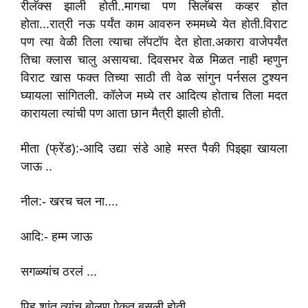
रीलॅक्स झाली होती..मागचा पण सिलॅबस कव्हर होत
होता...रात्री नऊ पर्यंत काम आवरुन रुममध्ये येत होती.विराट
पण त्या वेळी तिला त्याचा लॅपटॉप देत होता.अकारा वाजेपर्यंत
तिचा क्लास चालु असायचा. दिवसभर वेळ मिळत नाही म्हणुन
विराट खास फक्त‌ तिच्या साठी ती वेळ सांगुन पर्नसल टुश्यन
घ्यायला सांगितली. कॉलेज मध्ये तर आदित्य होताच तिला मदत
कारायला त्यांची पण आता छान मैत्री झाली होती.
मीता (फ्रेंड):-आदि उद्या संडे आहे मस्त पैकी पिझ्झा खायला
जाऊ ..
नील:- खरच ‌चल ना....
आदि:- हम्म जाऊ
सगळ्यांच ठरलं ...
पिहु शांत त्यांच बोलण ऐकत बसली होती.