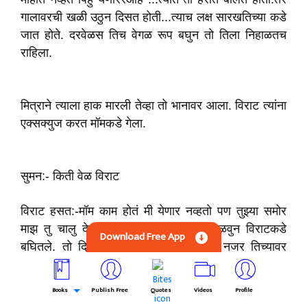
गालावरची खळी उठुन दिसत होती...त्याच लक्ष सा‌रखतिच्या कडे
जात होते. दरवेळस तिच वेगळ रूप बघुन तो तिला निहाळतच
राहिला.
मित्राने त्याला हाक मारली तेव्हा तो भानावर आला. व‌िराट त्यांना
एक्सक्युज करत मॉमकडे गेला.
सुमन:- किती वेळ विराट
विराट हसत:-मॉम‌ काम होतं मी येणार नव्हतो पण तुझ्या समोर
माझ तु चालु देणार आहे का.पिहु ने नजर वळवुन विराटकडे
Download Free App
बघितले. तो दिसतच होता भारी ...विराट ची नजर तिच्यावर
गेली.ती त्याला बघुन स्माईल देणार कि परत‌ तो‌ देत नाही तर मी
कश्याला देऊ अस मनात बोलुन ती आत्यांशी हसत बोलत बसली.
Books
Publish Free
Quotes
Videos
Profile