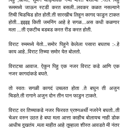
पिहु ,आजी, सुमन थोड्यावेळ गप्पा मारत बसल्या .नंतर पिहु
रूममध्ये जाऊन स्टडी करत बसली..लवकर कळत नसल्याने
तिची चिडचिड होत होती.ती सारखीच लिहून कागद फाडुन टाकत
होती...इइइइ किती जमनिंग आहे हे सगळ...अस कधी कळणार
मला ...ती एकटीच बडबड करत रीड करत होती.
विराट रुममध्ये येतो...समोर पिहुने केलेला पसारा बघतच :-.हे
काय आहे..विराट तिच्या समोर येत बोलतो.
विराटचा आवाज. ऐकुन पिहु एक नजर विराट कडे आणि एक
नजर कागदांकडे बघते.
तो स्वतः सगळी कागदं उचलत होता ‌.ते बघुन ती अजुन
चिडते.ती रागाने अजुन दोन तीन पान फाडुन टाकते.
विराट वर तिच्याकडे नजर फिरवत प्रश्नअर्थी नजरेने बघतो..ती
चेअर वरुन उठत हे बघा मला आत्ता काहीच बोलायच नाही डोक
आधीच ‌दु‌खतंय .मला माहीत आहे तूम्हाला शीस्त आवडते‌ मी नंतर‌