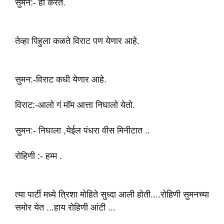
सुमन:- हो करते.
तेव्ह‌ा पिहुला कळते विराट पण येणार आहे.
सुमन:-वि‌राट कधी येणार आहे.
विराट:-आलो गं मॉम आत्ता निघालो येतो.
सुमन:- निघाला ,येईल पंधरा वीस मिनीटात ..
रोहिणी :- हम्म .
त्या पार्टी मध्ये त्रिशा मोहिते सुध्दा आली होती....रोहिणी सुमनच्या
समोर येत ...हाय रोहिणी आंटी ...