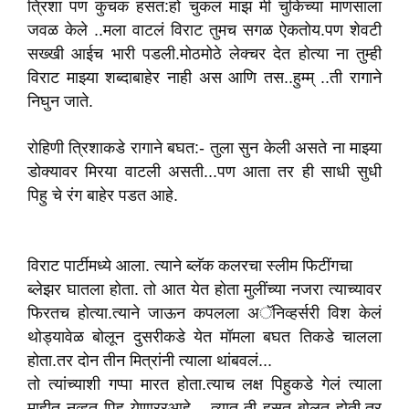
त्रिशा पण कुचक हसत:‌हो चुकलं माझ मी चुकिच्या माणसाला
जवळ‌ केले ..मला वाटलं विराट तुमच सगळ ऐकतोय.पण शेवटी
सख्खी आईच भारी पडली.मोठमोठे लेक्चर देत होत्या ना तुम्ही
विराट माझ्या शब्दाबाहेर नाही अस आणि तस..हुम्म् ..ती रागाने
निघुन जाते.
रोहिणी त्रिशाकडे रागाने बघत:- तुला सुन केली असते ना माझ्या
डोक्यावर मिरया वाटली असती...पण आता तर ही साधी सुधी
पिहु चे रंग बाहेर पडत आहे.
विराट पार्टीमध्ये आला. त्याने ब्लॅक कलरचा स्लीम फिटींगचा
ब्लेझर घातला होता. तो आत येत होता मुलींच्या नजरा त्याच्यावर
फिरतच होत्या.त्याने जाऊन कपलला अॅनिव्हर्सरी विश केलं
थोड्यावेळ बोलून दुसरीकडे येत मॉमला बघत तिकडे चालला
होता.तर दोन तीन मित्रांनी त्याला थांबवलं...
तो त्यांच्याशी गप्पा मारत होता.त्याच लक्ष पिहुकडे गेलं त्याला
माहीत नव्हत पिहु येणाररआहे ...त्यात ती हसत बोलत होती.तर