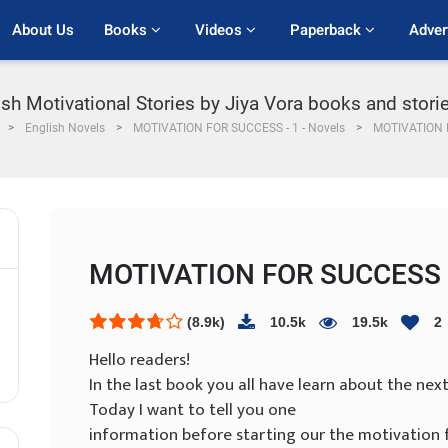
About Us
Books 
Videos 
Paperback 
Adver
h Motivational Stories by Jiya Vora books and sto
English Novels
MOTIVATION FOR SUCCESS - 1 - Novels
MOTIVATION 
MOTIVATION FOR SUCCESS 
(8.9k)
10.5k
19.5k
2
Hello readers!
In the last book you all have learn about the nex
Today I want to tell you one
information before starting our the motivation f