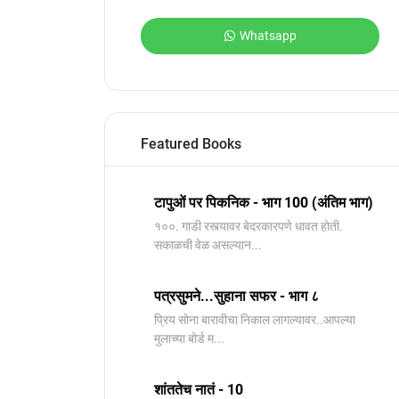
Whatsapp
Featured Books
टापुओं पर पिकनिक - भाग 100 (अंतिम भाग)
१००. गाडी रस्त्यावर बेदरकारपणे धावत होती.
सकाळची वेळ असल्यान...
पत्रसुमने...सुहाना सफर - भाग ८
प्रिय सोना बारावीचा निकाल लागल्यावर..आपल्या
मुलाच्या बोर्ड म...
शांततेच नातं - 10