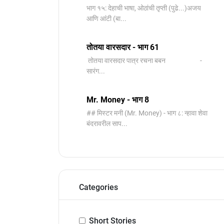
भाग १५: देहाची भाषा, ओठांची तृप्ती (पुढे...)अजय
आणि आंटी (बा...
तोतया वारसदार - भाग 61
तोतया वारसदार पात्र रचना बबन -
सारंग...
Mr. Money - भाग 8
## मिस्टर मनी (Mr. Money) - भाग ८: न्हावा शेवा
बंदरावरील साप...
Categories
Short Stories