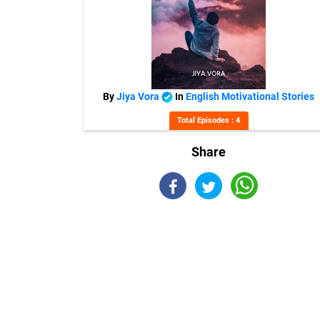
By
Jiya Vora
In
English Motivational Stories
Total Episodes : 4
Share