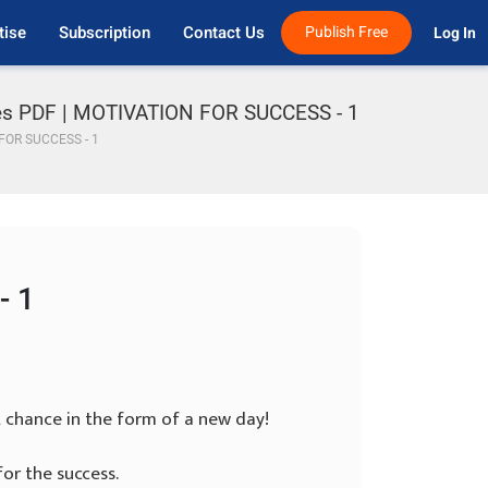
tise
Subscription
Contact Us
Publish Free
Log In 
ries PDF | MOTIVATION FOR SUCCESS - 1
FOR SUCCESS - 1
- 1
t chance in the form of a new day!
or the success.