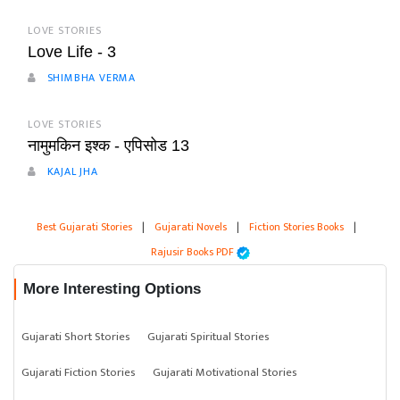
LOVE STORIES
Love Life - 3
SHIMBHA VERMA
LOVE STORIES
नामुमकिन इश्क - एपिसोड 13
KAJAL JHA
Best Gujarati Stories
|
Gujarati Novels
|
Fiction Stories Books
|
Rajusir Books PDF
More Interesting Options
Gujarati Short Stories
Gujarati Spiritual Stories
Gujarati Fiction Stories
Gujarati Motivational Stories