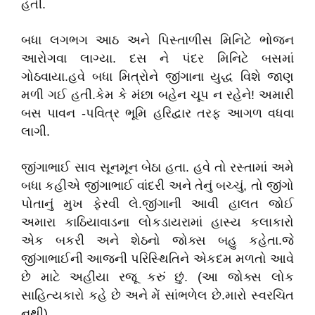
હતી.
બધા લગભગ આઠ અને પિસ્તાળીસ મિનિટે ભોજન
આરોગવા લાગ્યા. દસ ને પંદર મિનિટે બસમાં
ગોઠવાયા.હવે બધા મિત્રોને જીંગાના યુદ્ધ વિશે જાણ
મળી ગઈ હતી.કેમ કે મંછા બહેન ચૂપ ન રહેને! અમારી
બસ પાવન -પવિત્ર ભૂમિ હરિદ્વાર તરફ આગળ વધવા
લાગી.
જીંગાભાઈ સાવ સૂનમૂન બેઠા હતા. હવે તો રસ્તામાં અમે
બધા કહીએ જીંગાભાઈ વાંદરી અને તેનું બચ્ચું, તો જીંગો
પોતાનું મુખ ફેરવી લે.જીંગાની આવી હાલત જોઈ
અમારા કાઠિયાવાડના લોકડાયરામાં હાસ્ય કલાકારો
એક બકરી અને શેઠનો જોક્સ બહુ કહેતા.જે
જીંગાભાઈની આજની પરિસ્થિતિને એકદમ મળતો આવે
છે માટે અહીંયા રજૂ કરું છું. (આ જોક્સ લોક
સાહિત્યકારો કહે છે અને મેં સાંભળેલ છે.મારો સ્વરચિત
નથી)