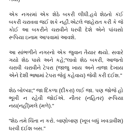
એક નગરમાં એક શેઠે બકરી લીધી.હવે શેઠતો કંઈ
બકરી ચરાવવા જઈ શકે નહીં.એટલે જાહેરાત કરી કે જે
કોઈ આ બકરીને ચરાવીને ધરવી દેશે એને પાંચસો
રૂપિયા ઇનામ આપવામાં આવશે.
આ સાંભળીને નગરનો એક જુવાન તૈયાર થયો. સવારે
ગયો શેઠ પાસે અને કહે;"લાવો શેઠ બકરી, આજતો
ચરાવી ચરાવીને ટેપરા (જાજુ ખાય અને તાજા દેખાય
એને દેશી ભાષામાં ટેપરા જેવું કહેવાય) જેવી કરી દઈશ."
શેઠ બોલ્યા;" જા દિકળા (દીકરા) લઈ જા. પણ જોજે હો
ભૂખી ન રહેવી જોઈએ. નીતર (નહિતર) રૂપિયા
નય(નહીં)મલે (મળે)."
"શેઠ તમે ચિંતા ન કરો. બાણોબાણ (ખૂબ બધું ખવડાવીશ)
ધરવી દઈશ બસ."