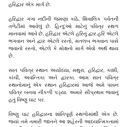
હરિદ્વાર એક માર્ગ છે.
હરિદ્વાર ગંગા નદીની જમણા કાંઠે, શિવાલિક પર્વતની
તળેટીમાં આવેલું છે. હિન્દુઓ માટેનું પવિત્ર સ્થળ
માનવામાં આવે છે. હરિદ્વાર એટલે હરિનું દ્વાર.હરિ એટલે
ભગવાન અને દ્વાર એટલે રસ્તો, મતલબ ભગવાન પાસે
જવાનો રસ્તો, એટલે કે મોક્ષનો માર્ગ એવો અર્થ થાય
છે.
સાત પવિત્ર સ્થાન અયોધ્યા, મથુરા, હરિદ્વાર, કાશી,
કાંચી, અવન્તિકા અને દ્વારકા. આમ સાત પવિત્ર
સ્થાનોમાનું એક સ્થાન હરિદ્વારમાં આજે અમે પાવન
પવિત્ર બનવા નીકળી પડ્યા. અમારે સૌપ્રથમ જવાનું
હતું વિષ્ણુ ઘાટ પર.
વિષ્ણુ ઘાટ હરિદ્વારના શાંતિપૂર્ણ સ્થળોમાંથી એક છે.
જ્યાં તમે તમારી જાતને આ શહેરની આધ્યાત્મિકતામાં