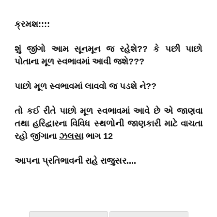
ક્રમશ::::
શું જીંગો આમ સૂનમૂન જ રહેશે?? કે પછી પાછો
પોતાના મૂળ સ્વભાવમાં આવી જશે???
પાછો મૂળ સ્વભાવમાં લાવવો જ પડશે ને??
તો કઈ રીતે પાછો મૂળ સ્વભાવમાં આવે છે એ જાણવા
તથા હરિદ્વારના વિવિધ સ્થળોની જાણકારી માટે વાચતા
રહો જીંગાના
ઝલસા
ભાગ 12
આપના પ્રતિભાવની રાહે રાજુસર....