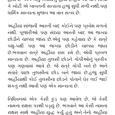
કે ખોટી એ બાબતની સત્યતા હજુ સુધી મળી નથી.પણ
ધાર્મિક માન્યતા મુજબ આ વાત સત્ય છે.
અહીંયા સાંજની આરતી બાદ કોઈને પણ પ્રવેશ મળતો
નથી. પૂજારીઓ પણ સંધ્યા આરતી બાદ આ જગ્યા
છોડીને ચાલ્યા જાય છે.એવું પણ કહેવાય છે કે રાત્રે
પશુ-પક્ષી પણ આ જગ્યા છોડીને ચાલ્યા જાય
છે.ભગવાન રાત્રે અહીંયા રાસ રમે છે, એવી પ્રબળ
માન્યતા છે. અહીંયા તુલસી છોડને ગોપીઓનું પ્રતીક
પણ ગણવામાં આવે છે. જે રાત્રે ગોપી બને છે અને
સવારે પાછા તુલસીના છોડ બને જાય છે.હજુ સુધી
અહીંયાથી કોઈ તુલસીના છોડને પોતાને ઘેર લઈ જઈ
શકતું નથી આવી પણ એક માન્યતા છે.
નિધિવનમાં એક કેસી કુંડ પણ આવેલ છે, જે કેસી
નામના રાક્ષસ પરથી પડ્યું છે. ભગવાને આ કેસી નામના
રાક્ષસ સાથે અહીંયા યુદ્ધ કર્યું હતું અને તેનો અહીંયા