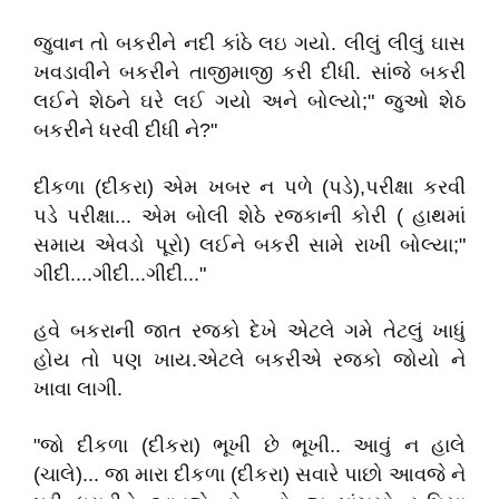
જુવાન તો બકરીને નદી કાંઠે લઇ ગયો. લીલું લીલું ઘાસ
ખવડાવીને બકરીને તાજીમાજી કરી દીધી. સાંજે બકરી
લઈને શેઠને ઘરે લઈ ગયો અને બોલ્યો;" જુઓ શેઠ
બકરીને ધરવી દીધી ને?"
દીકળા (દીકરા) એમ ખબર ન પળે (પડે),પરીક્ષા કરવી
પડે પરીક્ષા... એમ બોલી શેઠે રજકાની કોરી ( હાથમાં
સમાય એવડો પૂરો) લઈને બકરી સામે રાખી બોલ્યા;"
ગીદી....ગીદી...ગીદી..."
હવે બકરાની જાત રજકો દેખે એટલે ગમે તેટલું ખાધું
હોય તો પણ ખાય.એટલે બકરીએ રજકો જોયો ને
ખાવા લાગી.
"જો દીકળા (દીકરા) ભૂખી છે ભૂખી.. આવું ન હાલે
(ચાલે)... જા મારા દીકળા (દીકરા) સવારે પાછો આવજે ને