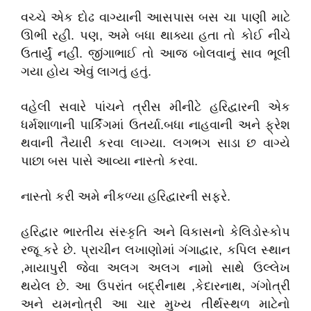
વચ્ચે એક દોઢ વાગ્યાની આસપાસ બસ ચા પાણી માટે
ઊભી રહી. પણ, અમે બધા થાક્યા હતા તો કોઈ નીચે
ઉતાર્યું નહીં. જીંગાભાઈ તો આજ બોલવાનું સાવ ભૂલી
ગયા હોય એવું લાગતું હતું.
વહેલી સવારે પાંચને ત્રીસ મીનીટે હરિદ્વારની એક
ધર્મશાળાની પાર્કિંગમાં ઉતર્યા.બધા નાહવાની અને ફ્રેશ
થવાની તૈયારી કરવા લાગ્યા. લગભગ સાડા છ વાગ્યે
પાછા બસ પાસે આવ્યા નાસ્તો કરવા.
નાસ્તો કરી અમે નીકળ્યા હરિદ્વારની સફરે.
હરિદ્વાર ભારતીય સંસ્કૃતિ અને વિકાસનો કેલિડોસ્કોપ
રજૂ કરે છે. પ્રાચીન લખાણોમાં ગંગાદ્વાર, કપિલ સ્થાન
,માયાપુરી જેવા અલગ અલગ નામો સાથે ઉલ્લેખ
થયેલ છે. આ ઉપરાંત બદ્રીનાથ ,કેદારનાથ, ગંગોત્રી
અને યમનોત્રી આ ચાર મુખ્ય તીર્થસ્થળ માટેનો