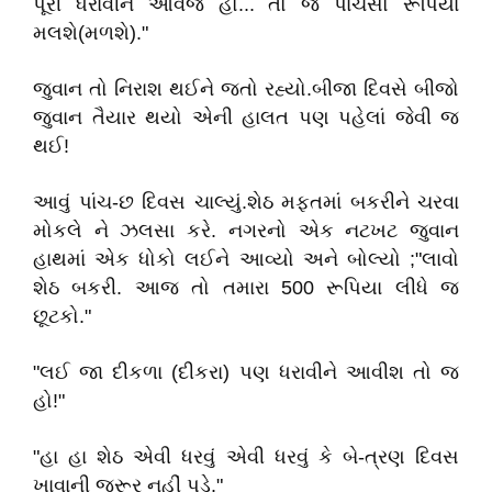
પૂરી ધરાવીને આવજે હો... તો જ પાંચસો રૂપિયા
મલશે(મળશે)."
જુવાન તો નિરાશ થઈને જતો રહ્યો.બીજા દિવસે બીજો
જુવાન તૈયાર થયો એની હાલત પણ પહેલાં જેવી જ
થઈ!
આવું પાંચ-છ દિવસ ચાલ્યું.શેઠ મફતમાં બકરીને ચરવા
મોકલે ને ઝલસા કરે. નગરનો એક નટખટ જુવાન
હાથમાં એક ધોકો લઈને આવ્યો અને બોલ્યો ;"લાવો
શેઠ બકરી. આજ તો તમારા 500 રૂપિયા લીધે જ
છૂટકો."
"લઈ જા દીકળા (દીકરા) પણ ધરાવીને આવીશ તો જ
હો!"
"હા હા શેઠ એવી ધરવું એવી ધરવું કે બે-ત્રણ દિવસ
ખાવાની જરૂર નહીં પડે."