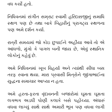
વધ કર્યો હતો.
નિધિવનમાં સંગીત સમ્રાટ સ્વામી હરિદાસજીનું સમાધિ
સ્થળ પણ છે તથા બાકે બિહારીનું પ્રાગટ્ય સ્થળના
પણ અમે દર્શન કર્યા.
રાત્રી સમયમાં જો કોઇ છુપાઈને અહીંયા આવે તો એ
આંધળો, મુંગો કે પાગલ બની જાય છે, એવું સ્થાનિક
લોકોનું કહેવું છે.
અમે નિધિવનમાં ખૂબ વિહર્યા અને ત્યાંથી સીધા બસ
તરફ રવાના થયા. મારા પ્રવાસી મિત્રોને જીંગાભાઈના
યુદ્ધના સમાચાર આપ્યા ન હતા.
અમે હરતા-ફરતા વૃંદાવનની બજારોમાં ઘૂમતા ઘૂમતા
લગભગ અડધી પોણી કલાકે બસે પહોંચ્યા. અંધારું
વધવા લાગ્યું સાથે સાથે અમારી ભૂખ પણ વધવા લાગી