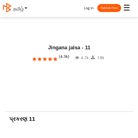
☰
Log In
తెలుగు
Publish Free
Jingana jalsa - 11
(4.5k)
4.7k
1.8k
પ્રકરણ 11