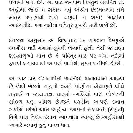
પલાળી શકો છો. આ ઘાટ ભગવાન વિષ્ણુને સમર્પિત છે.
અહીંયા જોઈ ન શકાય તેવું એકાંત છે!(મતલબ તમે
માત્ર અનુભવી શકો, વર્ણવી ન શકો) અહીંયા
આદરણીય ગંગા નદીમાં પવિત્ર ડૂબકી મારી શકો છો.
દંતકથા અનુસાર આ વિષ્ણુઘાટ પર ભગવાન વિષ્ણુએ
સ્વર્ગીય નદી ગંગામાં ડૂબકી લગાવી હતી. તેથી જ ઘણા
શ્રદ્ધાળુઓ માને છે કે પવિત્ર ઘાટ પર ગંગા નદીમાં
ડૂબકી લગાવવાથી આપણે પાપોથી મુક્ત બનીએ છીએ.
આ ઘાટ પર ગંગાનાદીમાં અવરોધો બનાવવામાં આવ્યા
છે,જેથી ભક્તો નાહતી વખતે પાણીના ખેંચાણને લીધે
તણાઈ ન જાય.તથા ઘાટમાં પગથિયાં પાસે લોખંડની
સાંકળ પણ બાંધેલ છે.જેને પકડીને આપણે સ્નાન
શકીએ છીએ.આમ અહીંયા આપની સલામતી (સેફ્ટી)
વિશે પણ વિશેષ ધ્યાન આપવામાં આવ્યું છે.અહીંયાથી
અમારે જવાનું હતું પાવન ધામ.