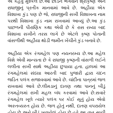
એ કહેવું મુશ્કેલ છે.આ છોડને ભગવાન શ્રીકૃષ્ણ અને
રાધાજીનું પ્રતીક માનવામાં આવે છે. અહીંયા એક
વિશાખા કુંડ પણ છે જે, રાધાજીની સખી વિશાખના નામ
પરથી વિશાખા કુંડ નામ રાખવામાં આવ્યું છે.આ કુંડ
પાછળની પૌરાણિક કથા એવી છે કે રાસ રમ્યા બાદ
વિશાખા સખીને તરસ લાગે છે એટલે કૃષ્ણ પોતાની
વાંસળીથી અહીંયા થોડી જમીન ખેંચીને કુંડ બનાવે છે.
અહીંયા એક રંગમહેલ પણ નયનરમ્ય છે.આ મહેલ
વિશે એવી માન્યતા છે કે રાધાજી કૃષ્ણની વાંસળી લઈને
લલીતા સખી સાથે અહીંયા છુપાયા હતા. હાલમાં આ
રંગમહેલમાં સંધ્યા આરતી બાદ પુજારી દ્વારા ચંદન
જડિત પલંગ સજાવવામાં આવે છે. ચાંદીના પાત્રમાં જળ
રાખવામાં આવે છે.લીમડાનું દાતણ તથા પાનનું બીડું
રંગમહેલમાં રાખી મહલ બંધ કરવામાં આવે છે.સવારે
રંગમહેલ ખૂલે ત્યારે પલંગ પર કોઈ સૂતું હોય એવો
અસ્તવ્યસ્ત હોય છે. જળ હોતું નથી, દાતણ વપરાયેલ
હોય છે અને બીડું ખવાયેલું હોય છે.હવે આ વાત સાચી