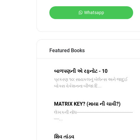
Whatsapp
Featured Books
બાળપણની એ રફનોટ - 10
પ્રકરણ ૧૦: સાયકલનું બેલેન્સ અને જાદુઈ
બોક્સ વેકેશનના બીજા દિ...
MATRIX KEY? (માયા ની ચાવી?)
લેખકની નોંધ---------------------------------------------
----...
શિવ તાંડવ