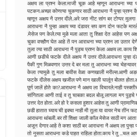
अक्षय ला प्रश्न केला.माजी चूक आहे म्हणून आराधना च्या प
पटकन.अच्छा कोणत्या चुकणार साठी आराधना नै पुन्हा प्रश्न कैला
म्हणून अक्षय नै उत्तर दीले..अरे जरा नीट सांग बर टोप्पर मुल
आराधना नै पुन्हा अक्षय च्या दंडावर सप कण दोन फटके मारले.
.मेसेज पण केले.त्या मुळे मला आता तु शिक्षा देत आहेस पण 
चुका वफ्हौण घेत आहे तें पन आराधना च्या प्रश्न ला उतार देण
तुला त्या साठी आराधना नै पुड्च प्रश्न केला अक्षय ला. काय
आणी छडीचे फटके दीले अक्षय नै उत्तर दीले.आराधना पुन्हा 
पैकी गुण मिळवणार उत्तर दे बर मला तु आराधना च्या चेहऱ्यावर
केला त्यामुळे तु मला बावीस वेळा कणखाली मरील्स.आणी अड
फटके दीलेस अक्षय खजील पणे मान खाली घालूंन बोलत होता
पूर्ण जालें होते का?.आराधना नै अक्षय ला विचारले.नाही पस्क्त
सांगितला आणी ताई व तु चाबका बदल बोलू लागला मग पुड्चे फ
उत्तर देत होता. अरे हो रे कसला हुशार आहेस तु आणी प्रामाण
छडी हातात घ्याय ची इक्चा नाही मी तुला या वायर नेच तींन फ
आराधना थांबली. बर ती शिक्षा जाली कॉल मेसेज साठी मग आता म
अजून देणार आहे ते कशा साठी बर आराधना नै अक्षय ला पुन्हा प
तो नुसता आराधना कडे पाहत राहिला होता.काय रे तु ...चल आप