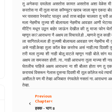
तु अनेकदा दमलेला असतोस कामत असतोस अशा वेळेस मी न
करतोस ना मी तुला माजा कॉम्प्युटर खराब जाला म्हून एकदा बो
भर पावसात रेनकोट घालून अर्धा तास बाईक चालवत तु घरी 
मला नेहमीच तुज्या शी बोलायला नेहमीच आवडत आणी भेटायला द
मीटिंग मधून उठून बाहेर जाऊंन देखील की तु माजा फोन घ
म्हणून का?.आराधना नै अक्षय ला विचारले.हो ...म्हणजे तुज काह
ला सागितले.मला ही तुज्यषी बोलायला आवडत पण नेहमीच मी तु
असे नाही.केव्हा तुला कॉल बेक करतेच असं नाही.त्या दिवशी त
तरी मला तुज्या शी नाही बोलू वाटले म्हणून नाही बोले. सां
अक्षय ला समजवत होती. .ना.. नाही आराधना तुला माज्या शी ना
घेतलीच पाहिजे अक्षय आराधना ना शी बौलत होता पण तु एक
करायचं विसरून गेलास दुसऱ्या दिवशी मी तूल कॉलेज मधे त्या
अशील.ते पण मी तेव्हा अजिबात रंगवलेले नसतां ना. आराधना अ
तेव्हा.
Previous
‹
Chapter
हक्क - भाग 8