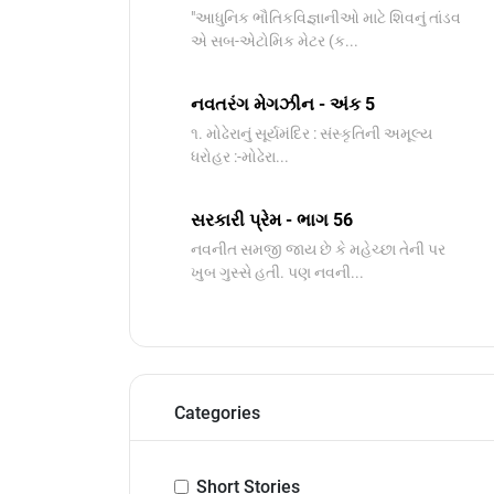
"આધુનિક ભૌતિકવિજ્ઞાનીઓ માટે શિવનું તાંડવ
એ સબ-એટોમિક મેટર (ક...
નવતરંગ મેગઝીન - અંક 5
૧. મોઢેરાનું સૂર્યમંદિર : સંસ્કૃતિની અમૂલ્ય
ધરોહર :-​મોઢેરા...
સરકારી પ્રેમ - ભાગ 56
નવનીત સમજી જાય છે કે મહેચ્છા તેની પર
ખુબ ગુસ્સે હતી. પણ નવની...
Categories
Short Stories