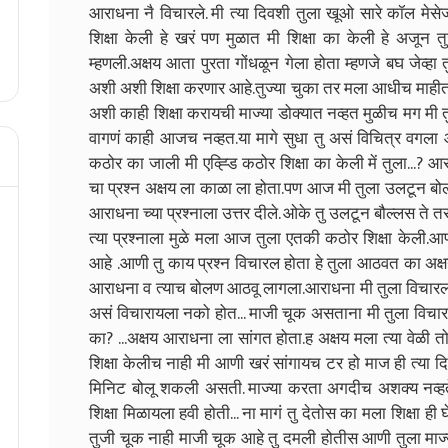
आराधना नै विचारले. मी त्या दिवशी तुला खूओ सारे कॉल मेसेज 
शिक्षा केली हे खरं पण मुळात मी शिक्षा का केली हे अजून 
म्हणली.अक्षय आता पुरता गोंधळून गेला होता म्हणजे बघ जेव्ह
अशी अशी शिक्षा करणार आहे.तुज्या चुका तर मला आधीच माहीत होत
अशी काही शिक्षा करायची माज्या डोक्यात नव्हत मुळीच मग मी 
वागणं काही आजच नव्हत.या मागे सुधा तु असं विचित्र वगल
कठोर का जाली मी एव्ह्डि कठोर शिक्षा का केली में तुला...? 
चा प्रश्न अक्षय ला काळा ला होता.पण आज मी तुला उलटून बो
आराधना च्या प्रश्नाला उत्तर दीले. ओके तु उलटून बौल्लस ते 
त्या प्रश्नाला मुळे मला आज तुला एतकी कठोर शिक्षा केली.आ
आहे .आणी तु काय प्रश्न विचारल होता हे तुला आठवत का अक्ष
आराधना व त्याच बोलण आठवू लागला.आराधना मी तुला विचारल 
असं विचारायला नको होत... माजी चूक असताना मी तुला विचा
का? ...अक्षय आराधना ला सांगत होता.ह अक्षय मला त्या वेळी 
शिक्षा केलीच नाही मी आणी खरं सांगायच टर हो माज ही त्या 
मिनिट बोलू शकली असती. माज्या करता अगदीच अशक्य नव्ह
शिक्षा मिळायला हवी होती... ना मागं तु देतोस का मला शिक्षा ह
तुजी चूक नाही माजी चूक आहे तु दमली होतीस आणी तुला माज्या