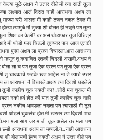
केल्या मुळे अक्षय नै उतार दीले.मी त्या साठी तुला
तुज्या लक्ष्यात आलं दिसत नाही आराधना अक्षय ला
ा तु माज्या घरी आलस मी काही ठरून नव्हत ठेवल मी
्या.त्यामुळे मी तुज्या शी बोलत ही नव्हते.पण तुला
तुला शिक्षा का केली? बर असं थोडाफार तुज विचित्र
ा आहे मी थोडी फार चिडली तूज्यवर पान आज एतकी
आराधना पुन्हा अक्षय ला प्रश्न विचारला.आरा आराधना
लो म्हणून तु कदाचित एतकी चिडली असावी.अक्षय नै
तर बोला ला च पण तुजा ऐक प्रश्न पण तुजा ऐक प्रश्न
णी तु चाबकाचे फटके खत आहेस ना ते त्याचे उत्तर
य ला आराधना नै विचारले.अक्षय त्या दिवशी घडलेले
तुजी काहीच चूक नव्हती का?...सॉरी मज चुकल मी
रायला नको हवं होत की यात तुजी काहीच चूक नाही
तो प्रश्न नकीच आवडला नव्हता.पण त्यासाठी मी तूल
दिवशी थोडसं चुकलंच होत.मी खरतर त्या दिवशी पाच
ते.मग मला सांग जर माजी चूक असेल तर मला पण
ी घे छडी आराधना अक्षय ला म्हणली.न... नाही आराधना
 शी बोलायची ईक्च नव्हती अक्षय नै उत्तर दीले.पण