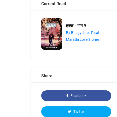
Current Read
हक्क - भाग 9
By Bhagyshree Pisal
Marathi Love Stories
Share
Facebook
Twitter