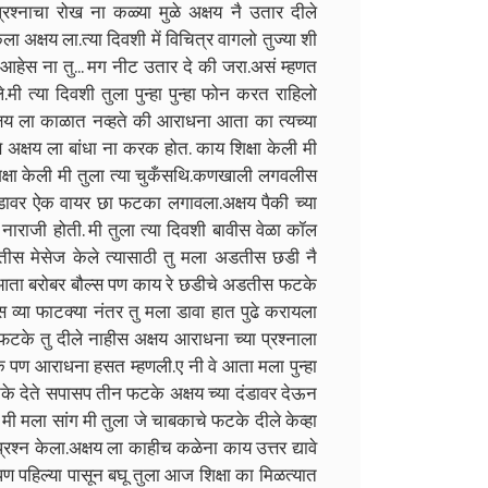
्रश्नाचा रोख ना कळ्या मुळे अक्षय नै उतार दीले
 अक्षय ला.त्या दिवशी में विचित्र वागलो तुज्या शी
गा आहेस ना तु... मग नीट उतार दे की जरा.असं म्हणत
मी त्या दिवशी तुला पुन्हा पुन्हा फोन करत राहिलो
अक्षय ला काळात नव्हते की आराधना आता का त्यच्या
े अक्षय ला बांधा ना करक होत. काय शिक्षा केली मी
 शिक्षा केली मी तुला त्या चुकँसथि.कणखाली लगवलीस
दंडावर ऐक वायर छा फटका लगावला.अक्षय पैकी च्या
 नाराजी होती. मी तुला त्या दिवशी बावीस वेळा कॉल
तीस मेसेज केले त्यासाठी तु मला अडतीस छडी नै
.आता बरोबर बौल्स पण काय रे छडीचे अडतीस फटके
ीस व्या फाटक्या नंतर तु मला डावा हात पुढे करायला
टके तु दीले नाहीस अक्षय आराधना च्या प्रश्नाला
िक पण आराधना हसत म्हणली.ए नी वे आता मला पुन्हा
टके देते सपासप तीन फटके अक्षय च्या दंडावर देऊन
ी मला सांग मी तुला जे चाबकाचे फटके दीले केव्हा
्रश्न केला.अक्षय ला काहीच कळेना काय उत्तर द्यावे
ण पहिल्या पासून बघू तुला आज शिक्षा का मिळत्यात