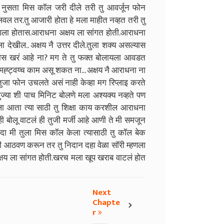
ुसता मिस कॉल जरी दीले तरी तु आवर्जून फोन
लवल तर.तु आजारी होता हे मला माहीत नव्हत तरी तु
आला होतास.आराधना अक्षय ला सांगत होती.आराधना
ेखील.. अक्षय नै उत्तर दीले.तुला शक्य असल्यास
ेतोस खरं आहे ना? मग ते तु फक्त बोलायला आवडत
ी मह्ट्वय्च काम असू शकत ना... अक्षय नै आराधना ना
जा फोन उचलते असं नाही केव्हा मग रिप्लाइ करते
ुज्या शी पाच मिनिट बोलणे मला अश्यक्य नव्हते पण
ग मला आता त्या साठी तु शिक्षा काय करशील आराधना
ही बोलू वाटलं ही तुजी मर्जी आहे आणी ते मी समजून
दा मी तुला मिस कॉल केला त्यासाठी तु कॉल बेक
ची आठवण करून तर तु निदान दहा वेळा सॉरी म्हणला
क्षय ला सांगत होती.खरच मला खूप खराब वाटलं होत
Next
›
Chapte
r