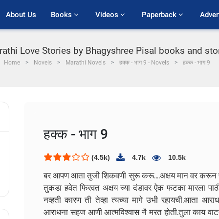
About Us
Books 
Videos 
Paperback 
Adver
arathi Love Stories by Bhagyshree Pisal books and stori
Home
Novels
Marathi Novels
हक्क - भाग 9 - Novels
हक्क - भाग 9
हक्क - भाग 9
(4.5k)
4.7k
10.5k
बर आपण आता तुजी शिकवणी सुरू करू....अक्षय मान वर करून 
तुकडा हवेत फिरवत अक्षय च्या दंडावर ऐक फटका मारला प
नव्हती कारण ती तेव्हा त्यच्या मागे उभी रहायची.आता आराध
आराधना सहज आणी आत्मविश्वास नै मरत होती.तुला काय वाटत