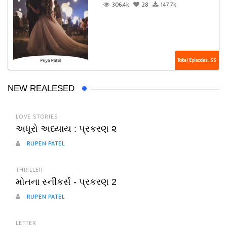
306.4k
28
147.7k
Total Episodes : 55
NEW REALESED
LOVE STORIES
અધૂરો અધ્યાય : પ્રકરણ ૨
RUPEN PATEL
THRILLER
મોતના સ્નીકર્સ - પ્રકરણ 2
RUPEN PATEL
LETTER