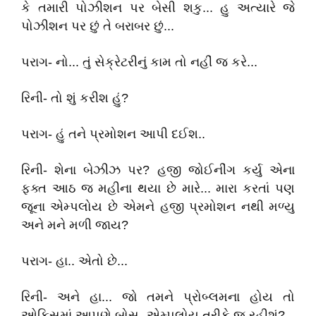
કે તમારી પોઝીશન પર બેસી શકુ... હુ અત્યારે જે
પોઝીશન પર છું તે બરાબર છું...
પરાગ- નો... તું સેક્રેટરીનું કામ તો નહીં જ કરે...
રિની- તો શું કરીશ હું?
પરાગ- હું તને પ્રમોશન આપી દઈશ..
રિની- શેના બેઝીઝ પર? હજી જોઈનીંગ કર્યુ એના
ફક્ત આઠ જ મહીના થયા છે મારે... મારા કરતાં પણ
જૂના એમ્પલોય છે એમને હજી પ્રમોશન નથી મળ્યુ
અને મને મળી જાય?
પરાગ- હા.. એતો છે...
રિની- અને હા... જો તમને પ્રોબ્લમના હોય તો
ઓફિસમાં આપણે બોસ- એમ્પલોય તરીકે જ રહીશું?