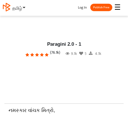
☰
Log In
தமிழ்
Publish Free
Paragini 2.0 - 1
(76.1k)
9.1k
5
4.1k
નમસ્કાર વાંચક મિત્રો,