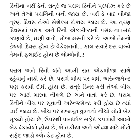
રિનીના બર્થ ડેની રાત્રે જ પરાગ રિનીને પ્રપોઝ કરે છે
અને તેઓ પરાગિની બની જાય છે. બર્થ ડે બાદ બીજા
ત્રણ દિવસ તેઓ સેશેલ્સ રોકાય જાય છે. આ ત્રણ
દિવસમાં પરાગ અને રિની એકબીજાની પસંદ-નાપસંદ
જણાવે છે, ઘણી વાતો, મોજ-મસ્તી કરે છે. આજે તેમનો
છેલ્લો દિવસ હોય છે વેકેશનનો... કાલ સવારે દસ વાગ્યે
તેમની ફ્લાઈટ હોય છે બોમ્બેની..!
પરાગ અને રિની બંને આખી રાત એકબીજા સાથે
રહેવાનું નક્કી કરે છે. પરાગે બીચ પર બધી અરેન્જમેન્ટ
પણ કરાવી દીધી હોય છે. રાત્રે ડિનર કરી તેઓ બીચ
પર આંટો મારવા નીકળે છે અને વાતો કરે છે. પરાગ
રિનીને બીચ પર સૂવાની અરેન્જમેન્ટ કરી હોય છે ત્યાં
લઈ જાય છે. બીચ પર મજબૂત વુડનનો નીચો મોટો બેડ
મૂક્યો હોય છે, ઉપરથી પારદર્શક સફેદ કપડાંથી આખો
બેડ ઢંકાયેલો હોય છે, બે તકીયા અને ઓઢવા માટે મોટો
સફેદ જાડો બ્લેન્કેટ હોય છે.