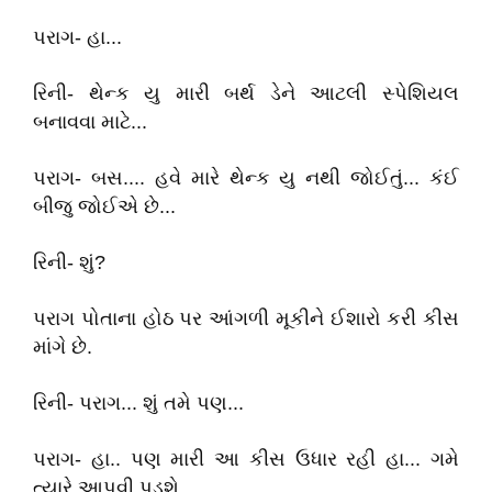
પરાગ- હા...
રિની- થેન્ક યુ મારી બર્થ ડેને આટલી સ્પેશિયલ
બનાવવા માટે...
પરાગ- બસ.... હવે મારે થેન્ક યુ નથી જોઈતું... કંઈ
બીજુ જોઈએ છે...
રિની- શું?
પરાગ પોતાના હોઠ પર આંગળી મૂકીને ઈશારો કરી કીસ
માંગે છે.
રિની- પરાગ... શું તમે પણ...
પરાગ- હા.. પણ મારી આ કીસ ઉધાર રહી હા... ગમે
ત્યારે આપવી પડશે...