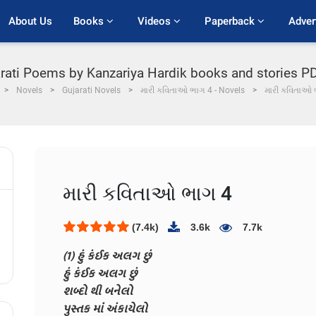
About Us
Books 
Videos 
Paperback 
Adver
jarati Poems by Kanzariya Hardik books and stories 
Novels
Gujarati Novels
મારી કવિતાઓ ભાગ 4 - Novels
મારી કવિતાઓ 
મારી કવિતાઓ ભાગ 4
(7.4k)
3.6k
7.7k
(1) હું કંઈક અલગ છું
હું કંઈક અલગ છું
શબ્દો થી બનેલો
પુસ્તક માં અંકાયેલો