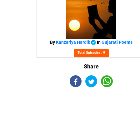
By
Kanzariya Hardik
In
Gujarati Poems
Total Episodes : 9
Share