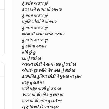
હું કંઈક અલગ છું
કળા અને ભાષા થી રચનાર
હું કંઈક અલગ છું
પ્રકુતિ સૌદર્ય ને અંકનાર
હું કંઈક અલગ છું
બીજા ની વ્યથા વ્યક્ત કરનાર
હું કંઈક અલગ છું
હું કવિતા રચનાર
કવિ છું હું
(2) તું લઈ જા
અસત્ય છોડી ને સત્ય તરફ તું લઈ જા
અંધારું દૂર કરીને તેજ તરફ તું લઈ જા
કાલ્પનિક દુનિયા છોડી ને પુસ્તક ના જ્ઞાન
તરફ તું લઈ જા
મારી મધુર વાણી તું લઈ જા
શ્ર્વાસ માં થી મહેક તું લઈ જા
મારા માં થી કંઈક તું લઈ જા
શું તું વિચારે છે પાલનહાર