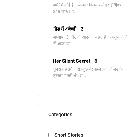
अंधेरे में कोई है लेखक: विजय शर्मा एरी (Vijay
Sharma Err...
भीड़ में अकेली - 3
अध्याय–3 : चैट की आदत कहते हैं कि मनुष्य किसी
भी आदत का...
Her Silent Secret - 6
सुनसान हाईवे – रातकुछ देर पहले तक जो लड़की
टूटकर रो रही थी…अ...
Categories
Short Stories