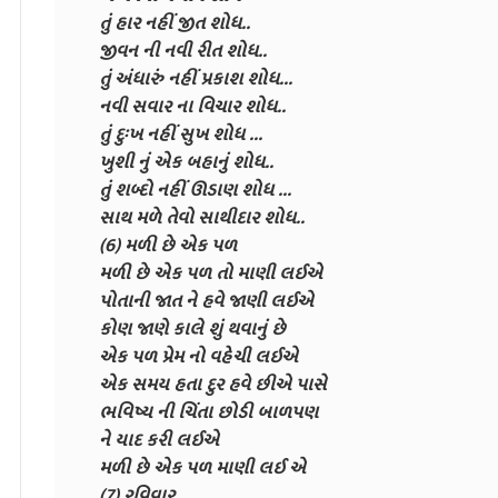
તું હાર નહીં જીત શોધ..
જીવન ની નવી રીત શોધ..
તું અંધારું નહીં પ્રકાશ શોધ...
નવી સવાર ના વિચાર શોધ..
તું દુઃખ નહીં સુખ શોધ ...
ખુશી નું એક બહાનું શોધ..
તું શબ્દો નહીં ઊડાણ શોધ ...
સાથ મળે તેવો સાથીદાર શોધ..
(6) મળી છે એક પળ
મળી છે એક પળ તો માણી લઈએ
પોતાની જાત ને હવે જાણી લઈએ
કોણ જાણે કાલે શું થવાનું છે
એક પળ પ્રેમ નો વહેચી લઈએ
એક સમય હતા દુર હવે છીએ પાસે
ભવિષ્ય ની ચિંતા છોડી બાળપણ
ને યાદ કરી લઈએ
મળી છે એક પળ માણી લઈ એ
(7) રવિવાર