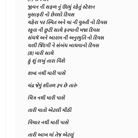
જીવન ની સફળ નું ઊભું રહેતું સ્ટેશન
મુસાફરી નો છેલ્લો દિવસ
ચહેરા પર સ્મિત અને ચા ની ચુસ્તી નો દિવસ
સ્કૂલ ની છુટી સાથે ફરવાની મજા દિવસ
સંધષૅ અને આરામ ની અનુભુતિ નો દિવસ
યલી જિંદગી ને સંબંધ બાધવાનો દિવસ
(8) મારી સાથે
હું શું લખું તારા વિશે
શબ્દ નથી મારી પાસે
ચંદ્ર જેવું શીતળ રૂપ છે તારું
ચિત્ર નથી મારી પાસે
તારી વાતો એટલી મીઠી
વિચાર નથી મારી પાસે
તારી આખ માં તેજ એટલું