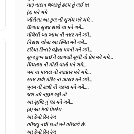
મારૂ નાદાન ધબકતું હદય તું લઈ જા
(3) મને ગમે
ખીલેલા આ કૂલ ની સુગંધ મને ગમે...
ઊગતા સુરજ સાથે ચા મને ગમે...
મીચેલી આ આખ ની નજર મને ગમે..
નિરાશ ચહેરા આ સ્મિત મને ગમે...
દરિયા કિનારે વહેતા પવનો મને ગમે...
સુખ દુઃખ લઈ ને લાગણી સુધી નો પ્રેમ મને ગમે...
પ્રિયતમા ની મીઠી વાતો મને ગમે...
પગ ના પાયલ નો રણકાર મને ગમે...
સાજ ટાળે મંદિર ના ઝાલર મને ગમે...
પૂનમ ની રાત્રી નો ચંદ્રમા મને ગમે....
જરા તમે નજીક રહો તો
આ સુષ્ટિ નું ધર મને ગમે...
(4) આ કેવો પ્રેમરંગ
આ કેવો પ્રેમ રંગ
ભીજવુ નથી છતાં મને ભીજાવે છે.
આ કેવો પ્રેમ રંગ