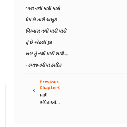
ાશ નથી મારી પાસે
પ્રેમ છે તારો અખૂટ
વિશ્ર્વાસ નથી મારી પાસે
તું છે એટલી દુર
બસ તું નથી મારી સાથે....
- કણજઝરીયા હાદિક
Previous
‹
Chapter
મારી
કવિતાઓ
ભાગ 3