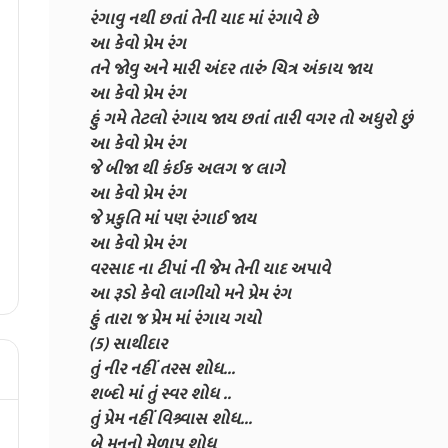
રંગાવુ નથી છતાં તેની યાદ માં રંગાવે છે
આ કેવો પ્રેમ રંગ
તને જોવુ અને મારી અંદર તારું ચિત્ર અંકાય જાય
આ કેવો પ્રેમ રંગ
હું ગમે તેટલો રંગાય જાય છતાં તારી વગર તો અધુરો છું
આ કેવો પ્રેમ રંગ
જે બીજા થી કંઈક અલગ જ લાગે
આ કેવો પ્રેમ રંગ
જે પ્રકુતિ માં પણ રંગાઈ જાય
આ કેવો પ્રેમ રંગ
વરસાદ ના ટીપાં ની જેમ તેની યાદ અપાવે
આ રૂડો કેવો લાગીયો મને પ્રેમ રંગ
હું તારા જ પ્રેમ માં રંગાય ગયો
(5) સાથીદાર
તું નીર નહીં તરસ શોધ...
શબ્દો માં તું સ્વર શોધ ..
તું પ્રેમ નહીં વિશ્ર્વાસ શોધ...
બે મનનો મેળાપ શોધ