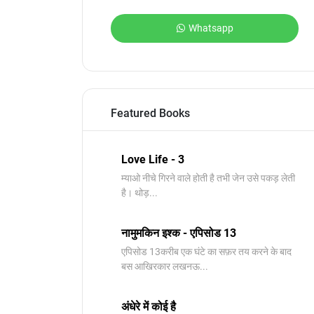
Whatsapp
Featured Books
Love Life - 3
म्याओ नीचे गिरने वाले होती है तभी जेन उसे पकड़ लेती
है। थोड़...
नामुमकिन इश्क - एपिसोड 13
एपिसोड 13करीब एक घंटे का सफ़र तय करने के बाद
बस आखिरकार लखनऊ...
अंधेरे में कोई है