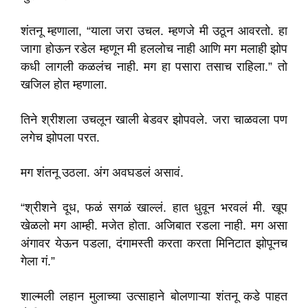
शंतनू म्हणाला, “याला जरा उचल. म्हणजे मी उठून आवरतो. हा
जागा होऊन रडेल म्हणून मी हललोच नाही आणि मग मलाही झोप
कधी लागली कळलंच नाही. मग हा पसारा तसाच राहिला.” तो
खजिल होत म्हणाला.
तिने श्रीशला उचलून खाली बेडवर झोपवले. जरा चाळवला पण
लगेच झोपला परत.
मग शंतनू उठला. अंग अवघडलं असावं.
“श्रीशने दूध, फळं सगळं खाल्लं. हात धुवून भरवलं मी. खूप
खेळलो मग आम्ही. मजेत होता. अजिबात रडला नाही. मग असा
अंगावर येऊन पडला, दंगामस्ती करता करता मिनिटात झोपूनच
गेला गं.”
शाल्मली लहान मुलाच्या उत्साहाने बोलणाऱ्या शंतनू कडे पाहत