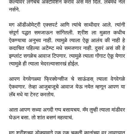
केल्यावर लगेचच ॲक्टीवेशन करावं असं मत दिलं. लॅबमधे नेलं
नर्सने.
मग ऑडीओमेट्री एक्सपर्ट आणि त्यांचे साथीदार आले. त्यांनी
संपूर्ण पद्धत समजाऊन सांगितली. श्रीश ला मुळात कधीच
ऐकण्याचा अनुभव नाही. त्यामुळे त्याला ऐकू आलंय की नाही हे
कदाचित पहिल्या अटेंम्प्ट मधे समजणार नाही. दुसरं असं की हे
इम्प्लांट सगळेच आवाज टिपणार. त्यामुळे त्याला गोंगाट ऐकू येणार
त्यामुळे ही त्याला भेदरल्यासारखं होईल.
आपण वेगवेगळ्या फ्रिक्वेन्सीज चे साऊंडस् त्याला वेगवेगळे
ऐकवणार. तेव्हा आजुबाजूचे आवाज येऊ नयेत म्हणून आपण या
लॅब मधे या टेस्ट करतोय.
आता आपण सध्या अगदी गप्प बसायचय. मॅम तुम्ही त्याला मांडीवर
घेऊन बसा. तो शांत बसणं महत्वाचं.
मग श्रीशच्या डोक्यामागे एक एक चकती कानांच्या वर लावण्यात