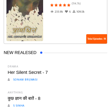
(114.7k)
233.9k
6
109.5k
Total Episodes : 19
NEW REALESED
DRAMA
Her Silent Secret - 7
SONAM BRIJWASI
ANYTHING
कुछ ज्ञान की बातें - 8
S SINHA