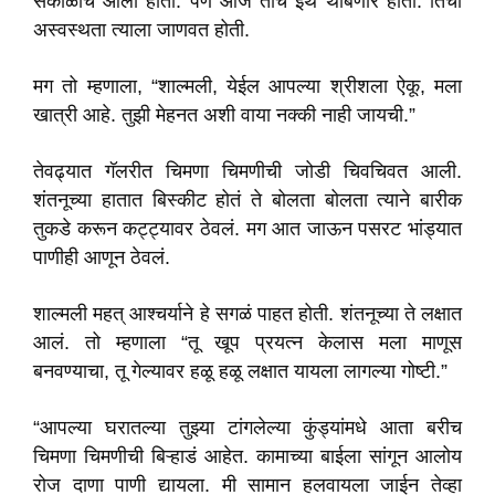
सकाळीच आला होता. पण आज तोच इथे थांबणार होता. तिची
अस्वस्थता त्याला जाणवत होती.
मग तो म्हणाला, “शाल्मली, येईल आपल्या श्रीशला ऐकू, मला
खात्री आहे. तुझी मेहनत अशी वाया नक्की नाही जायची.”
तेवढ्यात गॅलरीत चिमणा चिमणीची जोडी चिवचिवत आली.
शंतनूच्या हातात बिस्कीट होतं ते बोलता बोलता त्याने बारीक
तुकडे करून कट्ट्यावर ठेवलं. मग आत जाऊन पसरट भांड्यात
पाणीही आणून ठेवलं.
शाल्मली महत् आश्चर्याने हे सगळं पाहत होती. शंतनूच्या ते लक्षात
आलं. तो म्हणाला “तू खूप प्रयत्न केलास मला माणूस
बनवण्याचा, तू गेल्यावर हळू हळू लक्षात यायला लागल्या गोष्टी.”
“आपल्या घरातल्या तुझ्या टांगलेल्या कुंड्यांमधे आता बरीच
चिमणा चिमणीची बिऱ्हाडं आहेत. कामाच्या बाईला सांगून आलोय
रोज दाणा पाणी द्यायला. मी सामान हलवायला जाईन तेव्हा