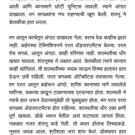
आली आणि कानामागे छोटी युनिटस लावली. त्याने अंगठा
दाखवला. मग सगळ्यांना गप्प राहण्याची खूण केली. शंतनू ने
केतकीचा हात धरला.
मग आतून काचेतून अंगठा दाखवला गेला. बराच वेळ काहीच झालं
नाही. बाहेरच्या टेक्निशियनने परत ॲडजस्टमेंटस केल्या. परत
तेच सगळं, आतून अंगठा. काही परिणाम नाही. शाल्मलीचा धीर
खचत चालला. शंतनूच्या ते लक्षात आलं. केतकीला त्याने कानात
काही सांगितलं. ती शाल्मलीच्या जवळ जाऊन तिच्या हातावर हात
ठेऊन उभी राहिली. परत सगळ्या ॲटॅचमेंटस तपासल्या गेल्या.
मग परत आतून बाहेरून अंगठे. श्रीश कानाच्या मागे लावलेले
मशीन्स, चकत्या काढून टाकण्याच्या प्रयत्नात होता. शाल्मली ने
त्याचे हात धरून ठेवल्यामुळेही तो चुळबुळत होता. मग परत परत
सगळ्या ॲडजस्टमेंटस होत राहिल्या. शाल्मलीचा धीर एका क्षणी
पूर्ण खचला. डोळे भरून येतील असं वाटायला लागलं तिला.
नकळत नजर शंतनू कडे गेली. तो बघत होताच तिच्याकडे.
नुसता जवळ आला. श्रीशला जरा शांत केलं. डोक्यावर हात