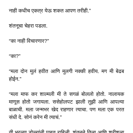
नाही कधीच एकत्र येऊ शकत आपण तरीही.”
शंतनूचा चेहरा पडला.
“का नाही विचारणार?”
“का?”
“मला दोन मुलं हवीत आणि मुलगी नक्की हवीय. मग मी बेढब
होईन.”
“मला माफ कर शाल्मली मी ते सगळं बोललो होतो. नालायक
माणूस होतो जगायला. ससेहोलपट झाली तुझी आणि आपल्या
बाळाची. मला जन्मभर खेद राहणार त्याचा. पण मला एक परत
संधी दे. सोनं करेन मी त्याचं.”
ती भरल्या डोळ्यांनी पाहत राहिली. शंतनूने तिला आणि श्रीशला