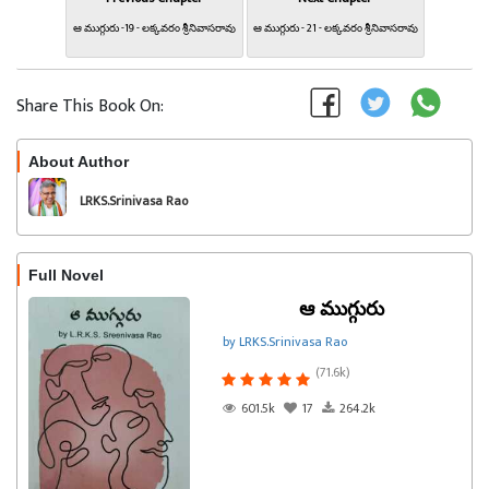
ఆ ముగ్గురు -19 - లక్కవరం శ్రీనివాసరావు
ఆ ముగ్గురు - 21 - లక్కవరం శ్రీనివాసరావు
Share This Book On:
About Author
Follow
LRKS.Srinivasa Rao
Full Novel
ఆ ముగ్గురు
by LRKS.Srinivasa Rao
(71.6k)
601.5k
17
264.2k