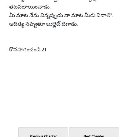
తటపటాయించాడు.
మీ మాట నేను విన్నప్పుడు నా మాట మీరు వినాలి".
ఆదిత్య నవ్వుతూ బుల్లెట్ దిగాడు.
కొనసాగించండి 21
Previous Chapter
Next Chapter