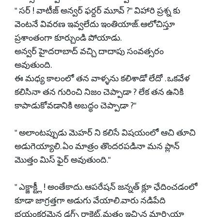
" సర్ ! వాటీజ్ అన్వర్ ఫర్దర్ మూవ్ ?" విహారి ప్రశ్న కు
వెంటనే వివరణ ఇవ్వలేదు ఇంతియాజ్. ఆలోచిస్తూ
ప్రశాంతంగా కూర్చుండి పోయాడు.
అన్వర్ హైదరాబాద్ వచ్చి దాదాపు సంవత్సరం
అవుతుంది.
ఈ మధ్య కాలంలో తన వాళ్ళను కలిశాడో లేదో . ఒకవేళ
కలిసినా తన గురించి నిజం చెప్పాడా ? లేక తన ఉనికి
కాపాడుకోవడానికి అబద్ధం చెప్పాడా ?"
" అలాంటప్పుడు మెహర్ ని కలిసే విషయంలో ఆచి తూచి
అడుగెయ్యాలి. ఏం మాత్రం తొందరపడినా మన ప్లాన్
మొత్తం మిస్ ఫైర్ అవుతుంది."
" ఎక్జాక్ట్లీ ! అంతేకాదు. ఆపరేషన్ జన్నత్ క్లూ ఛేదించడంలో
కూడా జాగ్రత్తగా అడుగు వేయాలి.వారు నడిపేది
భయంకరమైన డ్రగ్స్ రాకెట్. మతం ఇచ్చిన మార్ఫియా