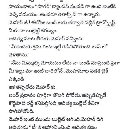
సాయంకాలం " సాగర్" క్యాంపస్ సందడి గా ఉంది. ఇంటికి
వెళ్ళే సమయం . అందరూ రిలాక్స్ డ్ గా ఉన్నారు.
మెహర్ జీ ! ఈరోజు బంద్. ఆరు తర్వాతే పబ్లిక్ ట్రాన్స్పోర్ట్.
మీకు నా బుల్లెట్టే శరణ్యం.
ఆదిత్య మాట తీరుకు మెహర్ నవ్వింది.
" మీకెందుకు శ్రమ. గంట ఇట్టే గడిచిపోతుంది. బాస్ లో
వెళతాను."
" నేను మిమ్మల్ని మోయటం లేదు. నా బండి మోస్తుంది. పైగా
మీ ఇల్లు మా ఇంటి దారిలోనే . మొహమాట పడక బైక్
ఎక్కండి ".
ఇక తప్పలేదు మెహర్ కు .
బంద్ ప్రభావం పూర్తిగా తొలగి పోలేదు. ఇప్పుడిప్పుడే
కొద్దిపాటి రద్దీ కనిపిస్తోంది. ఆదిత్య బుల్లెట్ ఠీవిగా
సాగిపోతోంది.
మెహర్ ఇంటి ముందు బుల్లెట్ ఆగింది. మెహర్ దిగి
ఆదిత్యను " టీ" కి ఆహ్వానించింది. ఆదిత్య క్షణం