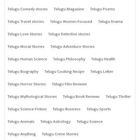
Telugu Comedy stories
Telugu Magazine
Telugu Poems
Telugu Travel stories
Telugu Women Focused
Telugu Drama
Telugu Love Stories
Telugu Detective stories
Telugu Moral Stories
Telugu Adventure Stories
Telugu Human Science
Telugu Philosophy
Telugu Health
Telugu Biography
Telugu Cooking Recipe
Telugu Letter
Telugu Horror Stories
Telugu Film Reviews
Telugu Mythological Stories
Telugu Book Reviews
Telugu Thriller
Telugu Science-Fiction
Telugu Business
Telugu Sports
Telugu Animals
Telugu Astrology
Telugu Science
Telugu Anything
Telugu Crime Stories