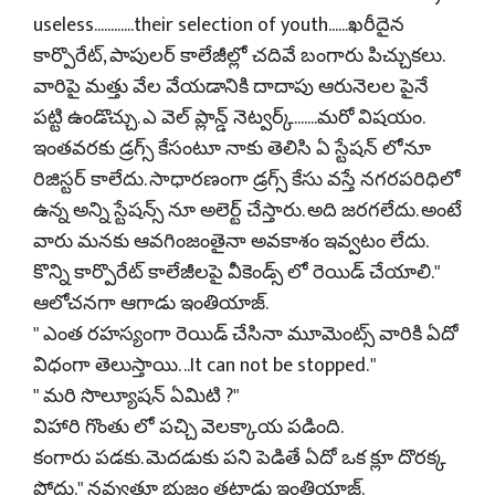
useless............their selection of youth......ఖరీదైన
కార్పొరేట్, పాపులర్ కాలేజీల్లో చదివే బంగారు పిచ్చుకలు.
వారిపై మత్తు వేల వేయడానికి దాదాపు ఆరునెలల పైనే
పట్టి ఉండొచ్చు. ఎ వెల్ ప్లాన్డ్ నెట్వర్క్.......మరో విషయం.
ఇంతవరకు డ్రగ్స్ కేసంటూ నాకు తెలిసి ఏ స్టేషన్ లోనూ
రిజిస్టర్ కాలేదు. సాధారణంగా డ్రగ్స్ కేసు వస్తే నగరపరిధిలో
ఉన్న అన్ని స్టేషన్స్ నూ అలెర్ట్ చేస్తారు. అది జరగలేదు. అంటే
వారు మనకు ఆవగింజంతైనా అవకాశం ఇవ్వటం లేదు.
కొన్ని కార్పొరేట్ కాలేజీలపై వీకెండ్స్ లో రెయిడ్ చేయాలి."
ఆలోచనగా ఆగాడు ఇంతియాజ్.
" ఎంత రహస్యంగా రెయిడ్ చేసినా మూమెంట్స్ వారికి ఏదో
విధంగా తెలుస్తాయి. ..It can not be stopped. "
" మరి సొల్యూషన్ ఏమిటి ?"
విహారి గొంతు లో పచ్చి వెలక్కాయ పడింది.
కంగారు పడకు. మెదడుకు పని పెడితే ఏదో ఒక క్లూ దొరక్క
పోదు." నవ్వుతూ భుజం తట్టాడు ఇంతియాజ్.