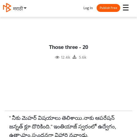
☰
Log In
मराठी
Publish Free
Those three - 20
12.4k
5.6k
" నీకు మెహర్ విషయాలు తెలిశాయి. నాకు ఆపరేషన్
జన్నత్ క్లూ దొరికింది. " ఇంతియాజ్ స్వరంలో ఉద్వేగం,
ఉత్సాహం. స్పందనగా విహారి నవ్వాడు.