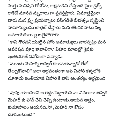
మత్తు మనిషిని రోబోను, రాక్షసుడిని చేస్తుంది. పైగా డ్రగ్స్
రాకెట్ మానవ మృగాలు గా ప్రవర్తిస్తారు. . ఏమాత్రమైనా
వారు మన ప్ర్ప ప్రయత్నాలు పసిగడితే భీభత్సం సృష్టించి
సామాన్యులను టార్గెట్ చేస్తారు. మన తొందరపాటు వల్ల
అమాయకులు ల్ల బలైపోతారు. .
" కాని గౌరవనీయులైన హోం అమాత్యులు వారన్నట్లు మన
ఆపరేషన్ పూర్తి కావాలిగా. " విహారి మాటల్లో శ్లేషకు
ఇంతియాజ్ వినోదంగా నవ్వాడు.
" ముందు మెహర్ని అన్వర్ కలుసుకున్నాడో లేదో
తేల్చుకోవాలి." అలా అర్థవంతంగా ఆపి విహారి కళ్ళల్లోకి
చూశాడు ఇంతియాజ్. విహారి కి బాస్ ఆంతర్యం అర్థమైంది.
" షాపు యజమాని ఆ గడ్డం పెద్దాయన నా వివరాలు తప్పక
మెహర్ కు ఫోన్ చేసి చెప్పి ఉంటాడు. ఆయన ఆత్రం,
కుతూహలం ఆయనది. సో , మెహర్ నా కోసం
చూస్తుంటుంది. "