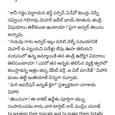
" కానీ గడ్డం పెద్దాయన థర్డ్ పర్సెన్. ఏవేవో కబుర్లు చెప్పి
నవ్వించ గలిగావు. మెహర్ జలీల్ భాయ్ కూతురు. తండ్రి
విషయాలు తెలీకుండా ఉంటాయా ? పైగా అన్వర్ తెలుసు
అన్నావు.
" గురువు గారు అన్వర్ ఇల్లు వదిలి వెళ్ళే సమయానికి
మెహర్ కు పట్టుమని పదేళ్లు లేవు. ఊహ తెలియని
వయసులో ఉన్న అమ్మాయికి తన తండ్రి ఉద్యోగ వివరాలు
తెలిసుంటాయా ? ఎవరో తన అన్నకు తెలిసిన వ్యక్తి త్వరలో
కలుస్తాడన్న ఆత్రం తప్ప. డోంట్ వర్రీ . ఐ విల్ మానేజ్. " విహారి
భుజం తట్టి ఇంతియాజ్ చిన్నగా నవ్వాడు.
" మరి ఆపరేషన్ జన్నత్ క్లూ?" ప్రశ్నార్థకంగా చూశాడు
విహారి.
" తెలుసుగా ! ఈ రాకెట్ ఉద్దేశం పూర్తిగా డబ్బు
సంపాదించడం కాదు. వారి టార్గెట్ నాన్ ముస్లిం యూత్.
to weaken their morale and to make them totally