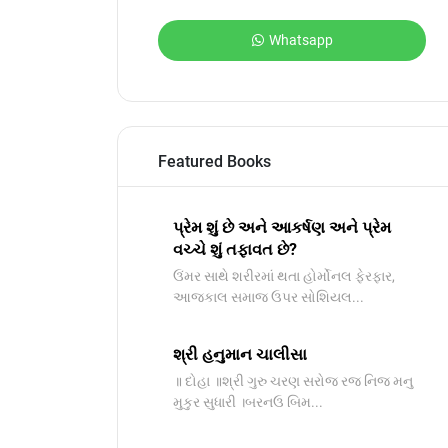
Whatsapp
Featured Books
પ્રેમ શું છે અને આકર્ષણ અને પ્રેમ
વચ્ચે શું તફાવત છે?
ઉંમર સાથે શરીરમાં થતા હોર્મોનલ ફેરફાર,
આજકાલ સમાજ ઉપર સોશિયલ...
શ્રી હનુમાન ચાલીસા
॥ દોહા ॥શ્રી ગુરુ ચરણ સરોજ રજ નિજ મનુ
મુકુર સુધારી ।બરનઉ બિમ...