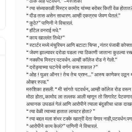
“ ठीक आहे पटवर्धन.” –मरुशिका
“ त्या संध्याकाळी मिस्टर कामोद यांच्या बरोबर किती वेळ होतात
“ दीड तास असेन साधारण. आम्ही एकत्रच जेवण घेतलं.”
“ कुठे?” पाणिनी ने विचारलं.
“ हॉटेल वनराई मधे.”
“ काय खाल्लंत तिथे?”
“ स्टार्टर मध्ये मंचुरियन आणि बटाटा चिप्स , नंतर पंजाबी कोफ्त
“ जेवण झाल्यावर दरोडा पडला त्या ठिकाणी जाताना कुठल्या रस्त
“ नक्कीच मिस्टर पटवर्धन. आम्ही कॉलेज रोड ने गेलो.”
“ दरोड्याच्या घटनेचे वर्णन करू शकाल ?”
“ ओह ! युअर ऑनर ! तेच तेच प्रश्न....” आरुष काणेकर उठून म्ह
ओव्हर रुल्ड.”
मरुशिका हसली. “ मी सांगते पटवर्धन, आम्ही कॉलेज रोड वरू
मोठा होता, कामोद ला तल्लफ आली म्हणून तो सिगारेट पेटवणार 
अचानक उघडलं गेलं आणि आरोपीने त्याला बंदुकीचा धाक दाखव
“ त्या वेळी त्याच्या हातात लायटर होता? ”
“ त्या बद्दल मला शंभर टक्के खात्री देता येणार नाही,पटवर्धन.पण
“ आरोपीने काय केलं?” पाणिनी ने विचारलं.