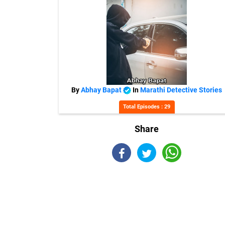
By
Abhay Bapat
In
Marathi Detective Stories
Total Episodes : 29
Share