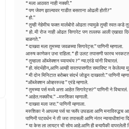
“ मला आठवत नाही नक्की.”
“ पण जेवण झाल्यावर गाडीत बसताना ओढली होती?”
“ हो.”
“ तुम्ही नेहेमीच फक्त मार्लबोरो ओढता त्यामुळे तुम्ही स्वतःकडे त
“ हो. मी रोज नाही ओढत सिगारेट पण तल्लफ आली एखाद्या दिव
बाळगते.”
“ दाखवा मला तुमच्या जवळच्या सिगारेट्स.” पाणिनी म्हणाला.
आरुष काणेकर उभा राहिला. “ ही उलट तपासणी फारच भरकटत 
“ तुम्हाला ऑब्जेक्शन घ्यायचंय ?” न्या.एरंडे यांनी विचारलं.
“ हो. संदर्भहीन,आणि आम्ही सरतपासणीत समाविष्ट न केलेल्या मुद्
“ मी दोन मिनिटात बरोब्बर संदर्भ जोडून दाखवतो.” पाणिनी म्हणा
“ऑब्जेक्शन ओव्हररुल्ड ” एरंडे म्हणाले.
“ तुमच्या पर्स मध्ये अत्ता आहेत सिगारेट्स?” पाणिनी ने विचारलं.
“ आहेत.नक्कीच.” –मरुशिका म्हणाली.
“ दाखवा मला जरा.” पाणिनी म्हणाला.
मरुशिका ने आपल्या पर्स चा फ्लॅप उघडला आणि मनाविरुद्धच आ
पाणिनी पटवर्धन ने ती जरा तपासली आणि नंतर न्यायाधीशांना द
“ या केस ला लायटर ची सोय आहे.आणि ही बऱ्यापैकी वापरलेली द