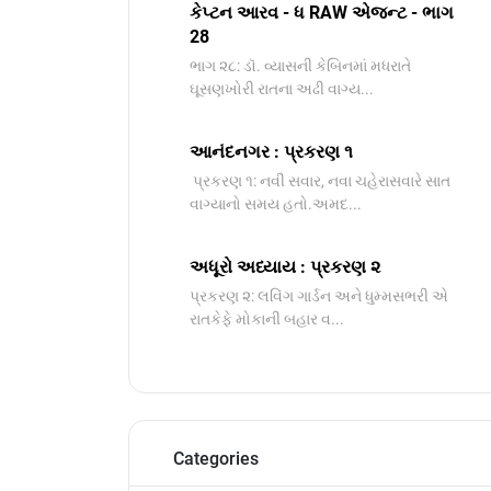
કેપ્ટન આરવ - ધ RAW એજન્ટ - ભાગ
28
ભાગ ૨૮: ડૉ. વ્યાસની કેબિનમાં મધરાતે
ઘૂસણખોરી રાતના અઢી વાગ્ય...
આનંદનગર : પ્રકરણ ૧
પ્રકરણ ૧: નવી સવાર, નવા ચહેરાસવારે સાત
વાગ્યાનો સમય હતો.અમદ...
અધૂરો અધ્યાય : પ્રકરણ ૨
પ્રકરણ ૨: લવિંગ ગાર્ડન અને ધુમ્મસભરી એ
રાતકેફે મોકાની બહાર વ...
Categories