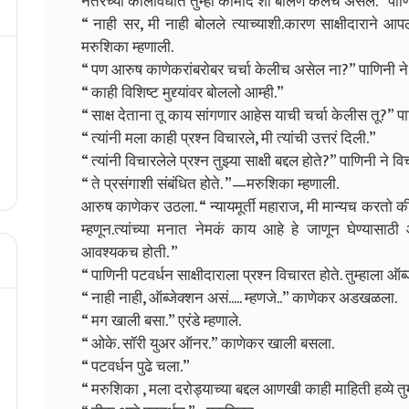
नंतरच्या कालावधीत तुम्ही कामोद शी बोलणं केलंच असेल.” पाणि
“ नाही सर, मी नाही बोलले त्याच्याशी.कारण साक्षीदाराने आपल
मरुशिका म्हणाली.
“ पण आरुष काणेकरांबरोबर चर्चा केलीच असेल ना?” पाणिनी ने 
“ काही विशिष्ट मुद्द्यांवर बोललो आम्ही.”
“ साक्ष देताना तू काय सांगणार आहेस याची चर्चा केलीस तू?” पा
“ त्यांनी मला काही प्रश्न विचारले, मी त्यांची उत्तरं दिली.”
“ त्यांनी विचारलेले प्रश्न तुझ्या साक्षी बद्दल होते?” पाणिनी ने वि
“ ते प्रसंगाशी संबंधित होते. ”—मरुशिका म्हणाली.
आरुष काणेकर उठला. “ न्यायमूर्ती महाराज, मी मान्यच करतो क
म्हणून.त्यांच्या मनात नेमकं काय आहे हे जाणून घेण्यासाठ
आवश्यकच होती. ”
“ पाणिनी पटवर्धन साक्षीदाराला प्रश्न विचारत होते. तुम्हाला ऑब्
“ नाही नाही, ऑब्जेक्शन असं..... म्हणजे..” काणेकर अडखळला.
“ मग खाली बसा.” एरंडे म्हणाले.
“ ओके. सॉरी युअर ऑनर.” काणेकर खाली बसला.
“ पटवर्धन पुढे चला.”
“ मरुशिका , मला दरोड्याच्या बद्दल आणखी काही माहिती हव्ये तु