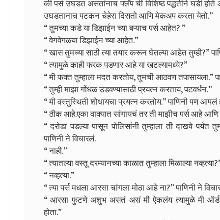
की पर्स उघडत असतांनाच फ्लॅप ची विशिष्ठ पद्धतीने घडी होत
उघडतानाच पटकन चेहेरा दिसतो आणि मेकअप करता येतो.”
“ तुमच्या कडे या डिझाईन च्या बऱ्याच पर्स आहेत? ”
“ वेगवेगळया डिझाईन च्या आहेत.”
“ खास तुमच्या साठी त्या तयार करून घेतल्या आहेत तुम्ही?” पाण
“ त्यामुळे काही फरक पडणार आहे या खटल्यामध्ये?”
“ मी फक्त तुम्हाला मदत करतोय, तुमची आठवण तपासायला.” पा
“ तुम्ही माझा गोंधळ उडवण्यासाठी प्रयत्न करताय, पटवर्धन.”
“ मी वस्तुस्थिती शोधायचा प्रयत्न करतोय.” पाणिनी पण आपलं 
“ ठीक आहे.एका वाक्यात सांगायचं तर ती माझीच पर्स आहे 
“ दरोडा पडल्या पासून पोलिसांनी तुम्हाला ती दाखवे पर्यंत 
पाणिनी ने विचारलं.
“ नाही.”
“ त्यातल्या वस्तू दरम्यानच्या काळात तुम्हाला मिळाल्या नव्हत्या?
“ नव्हत्या.”
“ त्या पर्स मधला आरसा चांगला मोठा आहे ना?” पाणिनी ने विचार
“ आरसा फुटणे अशुभ असतं असं मी ऐकलंय त्यामुळे मी ऑर्
होता.”