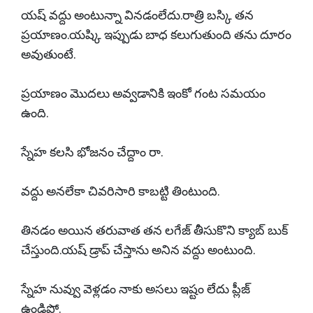
యష్ వద్దు అంటున్నా వినడంలేదు.రాత్రి బస్కి తన
ప్రయాణం.యష్కి ఇప్పుడు బాధ కలుగుతుంది తను దూరం
అవుతుంటే.
ప్రయాణం మొదలు అవ్వడానికి ఇంకో గంట సమయం
ఉంది.
స్నేహ కలసి భోజనం చేద్దాం రా.
వద్దు అనలేకా చివరిసారి కాబట్టి తింటుంది.
తినడం అయిన తరువాత తన లగేజ్ తీసుకొని క్యాబ్ బుక్
చేస్తుంది.యష్ డ్రాప్ చేస్తాను అనిన వద్దు అంటుంది.
స్నేహ నువ్వు వెళ్లడం నాకు అసలు ఇష్టం లేదు ప్లీజ్
ఉండిపో.