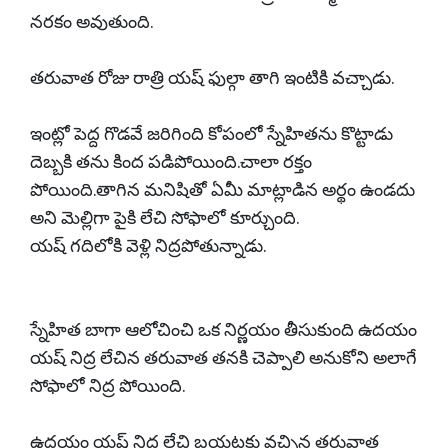
నరకం అవుతుంది.
తరువాత రోజు రాత్రి యష్ ఫుల్గా తాగి ఇంటికి వచ్చాడు.
ఇంట్లో పెద్ద గొడవే జరిగింది కోపంలో స్నేహితను కొట్టాడు
దెబ్బకి తను కింద పడిపోయింది.చాలా రక్తం
పోయింది.తాగిన మనిషితో ఏమీ మాట్లాడిన అర్థం ఉండదు
అని మెల్లిగా పైకి లేచి సోఫాలో కూర్చుంది.
యష్ గదిలోకి వెళ్లి నిద్రపోతున్నాడు.
స్నేహిత బాగా ఆలోచించి ఒక నిర్ణయం తీసుకుంది ఉదయం
యష్ నిద్ర లేచిన తరువాత తనకి చెప్పాలి అనుకోని అలాగే
సోఫాలో నిద్ర పోయింది.
ఉదయం యష్ నిద్ర లేచి బయటకు వచ్చిన తరువాత