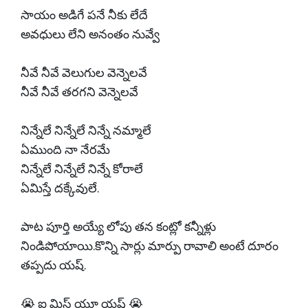
సాయం అడిగే పనే నీకు లేదే
అవధులు లేని అనంతం నువ్వే
నీవే నీవే వెలుగుల వెన్నెలవే
నీవే నీవే తరగని వెన్నెలవే
నిన్నేలే నిన్నేలే నిన్నే నమ్మాలే
ఏముంది నా నేరమే
నిన్నేలే నిన్నేలే నిన్నే కోరాలే
ఏమిస్తే దక్కేవులే.
పాట పూర్తి అయ్యే లోపు తన కంట్లో కన్నీళ్లు
నిండిపోయాయి.కొన్ని సార్లు మార్పు రావాలి అంటే దూరం
తప్పదు యష్.
😭 ఐ మిస్ యూ యష్ 😭