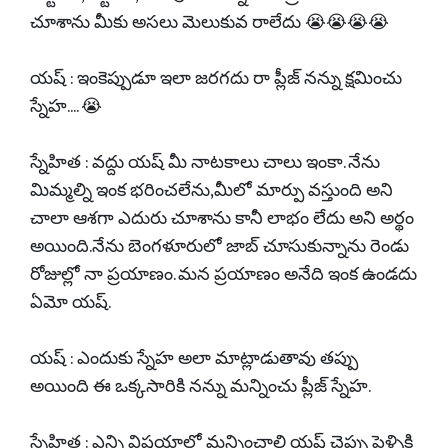
చూశాను మీకు అసలు మెలుకువ రాలేదు 😭😭😭😭
యష్ : ఇంకెప్పుడూ ఇలా జరగదు రా ప్లీజ్ నన్ను క్షమించు
స్నేహ.... 😭
స్నేహిత : వద్దు యష్ మీ నాటకాలు చాలు ఇంకా. నేను
మిమ్మల్ని ఇంక భరించలేను,మీలో మార్పు వస్తుంది అని
చాలా ఆశగా ఎదురు చూశాను కానీ లాభం లేదు అని అర్థం
అయింది.నేను బెంగళూరులో జాబ్ చూసుకున్నాను రెండు
రోజుల్లో నా ప్రయాణం. మన ప్రయాణం అనేది ఇంక ఉండదు
ఏమో యష్.
యష్ : ఎందుకు స్నేహ అలా మాట్లాడుతావు తప్పు
అయింది ఈ ఒక్కసారికి నన్ను మన్నించు ప్లీజ్ స్నేహ.
స్నేహిత : ఎన్ని విషయాల్లో మన్నించాలి యష్ చెప్పు పెళ్ళికి