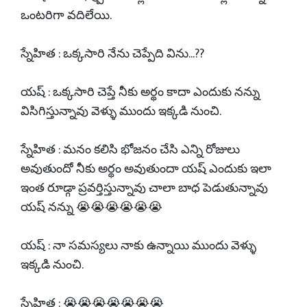
ఒంటరిగా వదిలేయి.
స్నేహిత : ఒక్కసారి నేను చెప్పేది విను...??
యష్ : ఒక్కసారి చెప్తే నీకు అర్థం కాదా ఎందుకు నన్ను
విసిగిస్తున్నావు వెళ్ళు ముందు ఇక్కడి నుంచి.
స్నేహిత : మనం కలిసి భోజనం చేసి ఎన్ని రోజులు
అవుతుందో నీకు అర్థం అవుతుందా యష్ ఎందుకు ఇలా
ఇంత రూడ్గా ప్రవర్తిస్తున్నావు చాలా బాధ పెడుతున్నావు
యష్ నన్ను 😭😭😭😭😭😭
యష్ : నా సమస్యలు నాకు ఉన్నాయి ముందు వెళ్ళు
ఇక్కడి నుంచి.
స్నేహిత : 😭😭😭😭😭😭😭