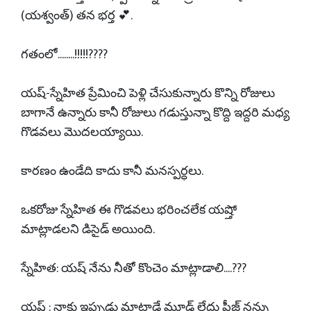
(యశ్వంత్) తన భర్త 💕.
గతంలో........!!!!!????
యష్-స్నేహిత ప్రేమించి పెళ్లి చేసుకున్నారు కొన్ని రోజులు
బాగానే ఉన్నారు కానీ రోజులు గడుస్తున్నా కొద్ది ఇద్దరి మధ్య
గొడవలు మొదలయ్యాయి.
కారణం ఉండేది కాదు కానీ మనస్పర్ధలు.
ఒకరోజు స్నేహిత ఈ గొడవలు భరించలేక యష్తో
మాట్లాడలని డిసైడ్ అయింది.
స్నేహిత: యష్ నేను నీతో కొంచెం మాట్లాడాలి....???
యష్ : నాకు ఇప్పుడు మాట్లాడే మూడ్ లేదు ప్లీజ్ నన్ను