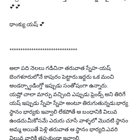
💕💕
థాంక్యు యష్ 💕
*******************************
అలా పది నెలలు గడిచినా తరువాత స్నేహ-యష్
బెంగళూరులోనే కాపురం పెట్టారు.ఇద్దరు ఒక మంచి
అండర్స్టాండింగ్తో ఇప్పుడు సంతోషంగా ఉన్నారు.
యష్లో చాలా మార్పు వచ్చింది ఎప్పుడు ఫ్రెండ్స్ అని తిరిగే
యష్ ఇప్పుడు స్నేహ స్నేహ అంటూ తిరుగుతున్నడు.భార్య
స్థానం భార్యకు ఇవ్వాలి లేకపోతే ఆ బంధానికి విలువ
ఉండదు.మీకోసమే ఎదురు చూసే వాళ్ళలో మొదటి స్థానం
అమ్మ అయితే పెళ్లి తరువాత ఆ స్థానం భార్యది.ఎవరి
విలువ వారికి తప్పకుండా ఇవ్వాలి.