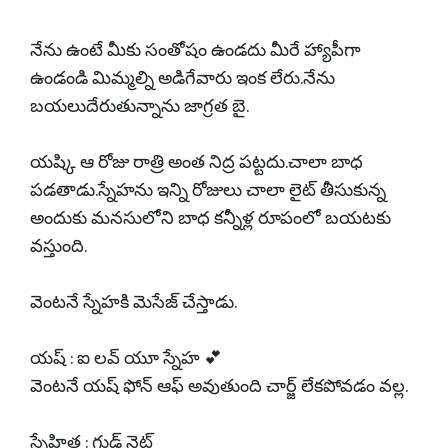
నేను ఉంటే మీకు సంతోషం ఉండదు మీరే హ్యాపీగా
ఉండండి మిమ్మల్ని అడిగేవారు ఇంక లేరు.నేను
బయలుదేరుతున్నాను జాగ్రత బై.
యష్కి ఆ రోజు రాత్రి అంత నిద్ర పట్టదు.చాలా బాధ
పడతాడు.స్నేహను ఇన్ని రోజులు చాలా లైట్ తీసుకున్న
అందుకు మనసులోని బాధ కన్నీళ్ల రూపంలో బయటకు
వస్తుంది.
వెంటనే స్నేహకి మెసేజ్ చేస్తాడు.
యష్ : ఐ లవ్ యూ స్నేహ 💕
వెంటనే యష్ ఫోన్ ఆఫ్ అవుతుంది చార్జ్ లేకపోవడం వల్ల.
స్నేహిత : గుడ్ నైట్