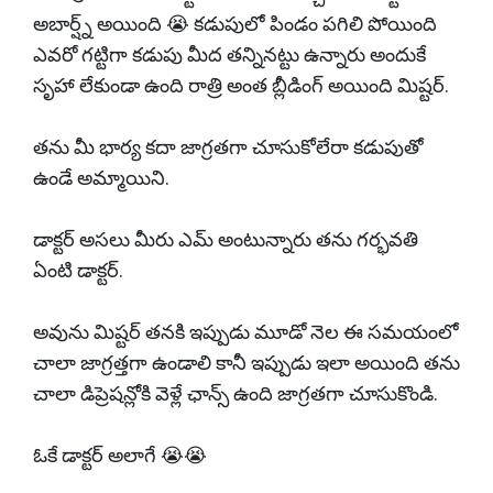
అబార్ష్న్ అయింది 😭 కడుపులో పిండం పగిలి పోయింది
ఎవరో గట్టిగా కడుపు మీద తన్నినట్టు ఉన్నారు అందుకే
సృహా లేకుండా ఉంది రాత్రి అంత బ్లీడింగ్ అయింది మిష్టర్.
తను మీ భార్య కదా జాగ్రతగా చూసుకోలేరా కడుపుతో
ఉండే అమ్మాయిని.
డాక్టర్ అసలు మీరు ఎమ్ అంటున్నారు తను గర్భవతి
ఏంటి డాక్టర్.
అవును మిష్టర్ తనకి ఇప్పుడు మూడో నెల ఈ సమయంలో
చాలా జాగ్రత్తగా ఉండాలి కానీ ఇప్పుడు ఇలా అయింది తను
చాలా డిప్రెషన్లోకి వెళ్లే ఛాన్స్ ఉంది జాగ్రతగా చూసుకొండి.
ఓకే డాక్టర్ అలాగే 😭😭