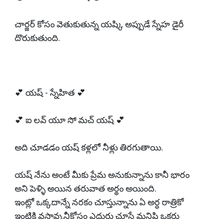
చార్జర్ కోసం వెతుకుతున్న యష్కి అప్పుడే స్నేహ డైరీ
దొరుకుతుంది.
💕 యష్ - స్నేహిత 💕
💕 ఐ లవ్ యూ సో మచ్ యష్ 💕
అది చూడడం యష్ కళ్లలో నీళ్లు తిరగుతాయి.
యష్ నేను అంటే మీకు ప్రేమ అనుకున్నాను కానీ భారం
అని పెళ్ళి అయిన తరువాత అర్థం అయింది.
ఇంట్లో ఒక్కదాన్నే నరకం చూస్తున్నాను ఏ అర్ధ రాత్రికో
ఇంటికి వస్తావు.నీకోసం ఎదురు చూసే మనిషి ఒకరు