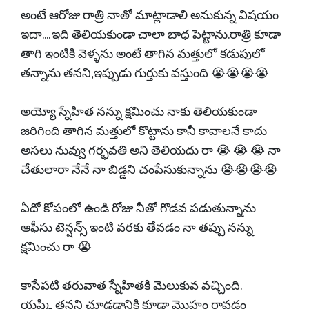
అంటే ఆరోజు రాత్రి నాతో మాట్లాడాలి అనుకున్న విషయం
ఇదా.... ఇది తెలియకుండా చాలా బాధ పెట్టాను.రాత్రి కూడా
తాగి ఇంటికి వెళ్ళను అంటే తాగిన మత్తులో కడుపులో
తన్నాను తనని,ఇప్పుడు గుర్తుకు వస్తుంది 😭😭😭😭
అయ్యో స్నేహిత నన్ను క్షమించు నాకు తెలియకుండా
జరిగింది తాగిన మత్తులో కొట్టాను కానీ కావాలనే కాదు
అసలు నువ్వు గర్భవతి అని తెలియదు రా 😭 😭 😭 నా
చేతులారా నేనే నా బిడ్డని చంపేసుకున్నాను 😭😭😭😭
ఏదో కోపంలో ఉండి రోజు నీతో గొడవ పడుతున్నాను
ఆఫీసు టెన్షన్స్ ఇంటి వరకు తేవడం నా తప్పు నన్ను
క్షమించు రా 😭
కాసేపటి తరువాత స్నేహితకి మెలుకువ వచ్చింది.
యష్కి తనని చూడడానికి కూడా మొహం రావడం