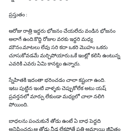
ప్రస్తుతం :
ఆరోజు రాత్రి ఇద్దరు భోజనం చేయలేదు వండిన భోజనం
అలాగే ఉంది.కొద్ది రోజుల వరకు ఇద్దరి మధ్య
మౌనం.మాటలు లేవు సరి కదా ఒకరి మొహం ఒకరు
చూసుకోవడమే మర్చిపోయారు.ఒకే ఇంట్లో కలిసి ఉంటున్న
ఎవరికి ఎవరు ఏమి కానట్టు ఉన్నారు.
స్నేహితకి ఇదంతా భరించడం చాలా కష్టంగా ఉంది.
ఇటు పుట్టిన ఇంటి వాళ్ళకు చెప్పుకోలేక అటు యష్
ప్రవర్తనలో మార్పు లేకుండా మధ్యలో చాలా నలిగి
పోయింది.
బాధలను పంచుకునే తోడు ఉంటే ఏ బాధ పెద్దది
అనిపించదు.ఆ తోడు నీడ లేకపోతే ప్రతి అమ్మాయి జీవితం