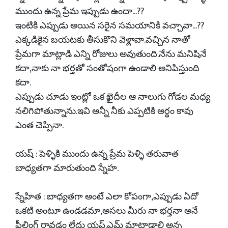
ముందు ఉన్న ప్రేమ ఇప్పుడు ఉందా...??
ఇంటికి ఎప్పుడు అయిన సరైన సమయానికి వచ్చావా...??
ఎక్కడికైన బయటకు తీసుకొని వెళ్లావా.వచ్చిన నాతో
ప్రేమగా మాట్లాడి ఎన్ని రోజులు అవుతుంది.నేను మనిషినే
కదా,నాకు నా భర్తతో సంతోషంగా ఉండాలి అనిపిస్తుంది
కదా.
ఎప్పుడు చూడు ఇంట్లో ఒక ఖైదీల ఆ నాలుగు గోడల మధ్య
నలిగిపోతున్నాను.ఇవి అన్నీ నీకు ఎప్పటికి అర్థం కావు
ఎంత చెప్పినా.
యష్ : పెళ్ళికి ముందు ఉన్న ప్రేమ పెళ్ళి తరువాత
బాధ్యతగా మారుతుంది స్నేహ.
స్నేహిత : బాధ్యతగా అంటే ఎలా కోపంగా,ఎప్పుడు ఏదో
ఒకటి అంటూ ఉండడమా,అసలు మీరు నా భర్తనా అనే
ఫీలింగ్ రావడం లేదు యష్.ఎమ్ మాట్లాడాలి అన్న