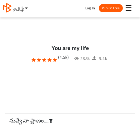
☰
Log In
தமிழ்
Publish Free
You are my life
(4.5k)
28.3k
9.4k
నువ్వే నా ప్రాణం..... ❣️