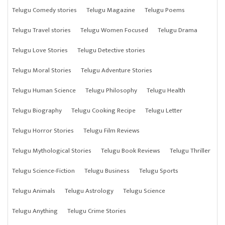
Telugu Comedy stories
Telugu Magazine
Telugu Poems
Telugu Travel stories
Telugu Women Focused
Telugu Drama
Telugu Love Stories
Telugu Detective stories
Telugu Moral Stories
Telugu Adventure Stories
Telugu Human Science
Telugu Philosophy
Telugu Health
Telugu Biography
Telugu Cooking Recipe
Telugu Letter
Telugu Horror Stories
Telugu Film Reviews
Telugu Mythological Stories
Telugu Book Reviews
Telugu Thriller
Telugu Science-Fiction
Telugu Business
Telugu Sports
Telugu Animals
Telugu Astrology
Telugu Science
Telugu Anything
Telugu Crime Stories