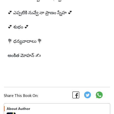
💕 ఎప్పటికి నువ్వే నా ప్రాణం స్నేహ 💕
💕 శుభం 💕
💐 ధన్యవాదాలు 💐
అంకిత మోహన్ ✍️
Share This Book On:
About Author
Follow