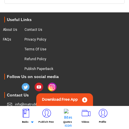
Useful Links
About Us
Contact Us
FAQs
Privacy Policy
Terms Of Use
Refund Policy
Publish Paperback
Follow Us on social media
Contact Us
Download Free App
info@matrubharti.com
Download Mobile App
Books
Publish Free
Quotes
Videos
Profile
Download On App Store
Download On Play Store