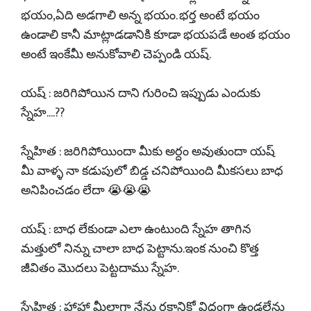
భయం,ఏది అడగాలి అన్న భయం. భర్త అంటే భయం
ఉండాలి కానీ మాట్లాడడానికి కూడా భయపడే అంత భయం
అంటే ఇంకేమీ అనుకోవాలి చెప్పండి యష్.
యష్ : జరిగిపోయిన దాని గురించి ఇప్పుడు ఎందుకు
స్నేహ....??
స్నేహిత : జరిగిపోయిందా మీకు అర్దం అవుతుందా యష్
మీ వాళ్ళ నా కడుపులో బిడ్డ చనిపోయింది మీకసలు బాధ
అనిపించడం లేదా 😭😭😭
యష్ : బాధ లేకుండా ఎలా ఉంటుంది స్నేహ తాగిన
మత్తులో నిన్ను చాలా బాధ పెట్టాను.ఇంక నుంచి కొత్త
జీవితం మొదలు పెట్టదాము స్నేహ.
స్నేహిత : హాహా మీలాగా నేను రకానికో విధంగా ఉండలేను