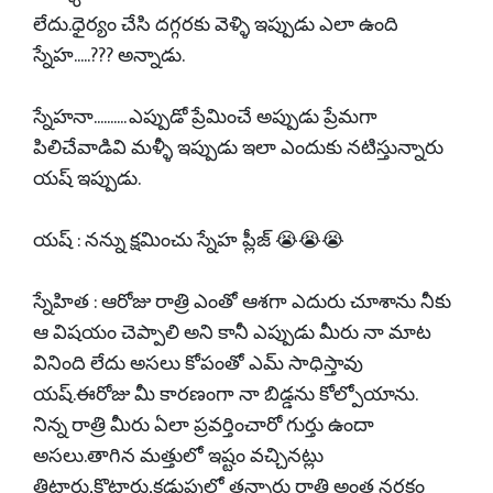
లేదు.ధైర్యం చేసి దగ్గరకు వెళ్ళి ఇప్పుడు ఎలా ఉంది
స్నేహ.....??? అన్నాడు.
స్నేహనా.......... ఎప్పుడో ప్రేమించే అప్పుడు ప్రేమగా
పిలిచేవాడివి మళ్ళీ ఇప్పుడు ఇలా ఎందుకు నటిస్తున్నారు
యష్ ఇప్పుడు.
యష్ : నన్ను క్షమించు స్నేహ ప్లీజ్ 😭😭😭
స్నేహిత : ఆరోజు రాత్రి ఎంతో ఆశగా ఎదురు చూశాను నీకు
ఆ విషయం చెప్పాలి అని కానీ ఎప్పుడు మీరు నా మాట
వినింది లేదు అసలు కోపంతో ఎమ్ సాధిస్తావు
యష్.ఈరోజు మీ కారణంగా నా బిడ్డను కోల్పోయాను.
నిన్న రాత్రి మీరు ఏలా ప్రవర్తించారో గుర్తు ఉందా
అసలు.తాగిన మత్తులో ఇష్టం వచ్చినట్లు
తిట్టారు,కొట్టారు,కడుపులో తన్నారు రాత్రి అంత నరకం