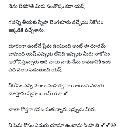
నేను లేకపోతే మీరు సంతోషం కదా యష్.
గతన్ని తీయకు స్నేహ బెంగళూరు వచ్చేయి నీకోసం
ఇక్కడికి వచ్చేశాను.
దూరంగా ఉంటేనే ప్రేమ ఉంటుంది అంటే ఈ దూరమే
బావుంది యష్.ఎప్పుడు లేనిది ఇప్పుడు మీరు నాకోసం
ఆలోచిస్తున్నారు అది చాలు నాకు.నేను రావడానికి ఇంక
పది నెలల పడుతుంది యష్.
నీకోసం ఎన్ని నెలలు,సంవత్సరాలు అయిన ఎదురు
చూస్తాను స్నేహ ఐ లవ్ యూ 💕
చాలా కొత్తగా కనబడుతున్నారు ఇప్పుడు మీరు.
నీ ప్రేమ కోసం ఎదురు చూస్తూ ఉంటాను స్నేహ బై 💕💕😭