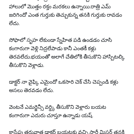
హాలులో మొత్తం రక్తం మరకలు ఉన్నాయి.రాత్రి ఎమ్
జరిగిందో ఎంత గుర్తుకు తెచ్చుకున్న తనకి గుర్తుకు రావడం
లేదు.
సోఫాలో సృహ లేకుండా స్నేహిత పడి ఉండడం చూసి
కంగారుగా వెళ్లి నిద్రలేపాడు కానీ ఎంతకీ కళ్లు
తెరవలేదు.భయంతో అలాగే చేతిలోకి తీసుకొని హాస్పిటల్కి
తీసుకొని వెళ్లాడు.
డాక్టర్ నా వైఫ్కి ఎమైందో ఒకసారి చెక్ చేసి చెప్పండి కళ్లు
అసలు తెరవడం లేదు.
వెంటనే ఎమర్జెన్సీ వర్డ్కి తీసుకొని వెళ్లారు బయట
కంగారుగా ఎదురు చూస్తూ ఉన్నాడు యష్.
కాసేపు తరువాత డాక్టర్ బయటకు వచ్చి సారీ మిస్టర్ తనకి