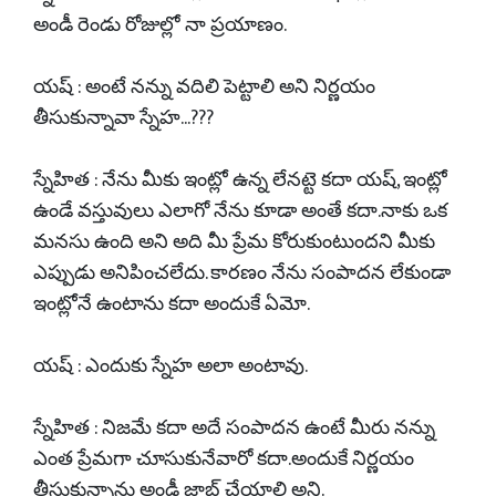
అండీ రెండు రోజుల్లో నా ప్రయాణం.
యష్ : అంటే నన్ను వదిలి పెట్టాలి అని నిర్ణయం
తీసుకున్నావా స్నేహ...???
స్నేహిత : నేను మీకు ఇంట్లో ఉన్న లేనట్టె కదా యష్, ఇంట్లో
ఉండే వస్తువులు ఎలాగో నేను కూడా అంతే కదా.నాకు ఒక
మనసు ఉంది అని అది మీ ప్రేమ కోరుకుంటుందని మీకు
ఎప్పుడు అనిపించలేదు. కారణం నేను సంపాదన లేకుండా
ఇంట్లోనే ఉంటాను కదా అందుకే ఏమో.
యష్ : ఎందుకు స్నేహ అలా అంటావు.
స్నేహిత : నిజమే కదా అదే సంపాదన ఉంటే మీరు నన్ను
ఎంత ప్రేమగా చూసుకునేవారో కదా.అందుకే నిర్ణయం
తీసుకున్నాను అండీ జాబ్ చేయాలి అని.