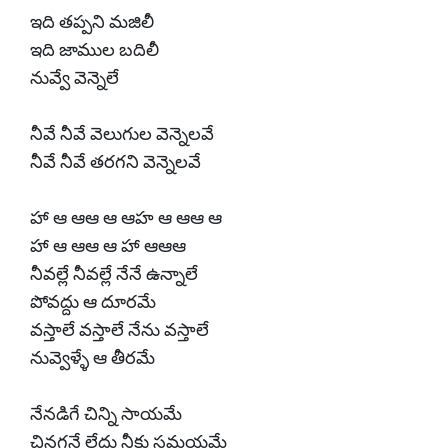
ఇది తప్పని మజిలీ
ఇది జాముల బదిలీ
నువ్వే వెన్నెలే
నీవే నీవే వెలుగుల వెన్నెలవే
నీవే నీవే తరగని వెన్నెలవే
హా ఆ ఆఆ ఆ ఆహ ఆ ఆఆ ఆ
హా ఆ ఆఆ ఆ హా ఆఆఆ
నీవల్లే నీవల్లే నేనే ఉన్నాలే
పోవద్దు ఆ దూరమే
వస్తాలే వస్తాలే నేను వస్తాలే
నువ్వెళ్ళే ఆ తీరమే
నేనడిగే చిన్ని సాయమే
చినగనే లేదు నీకు సమయమే