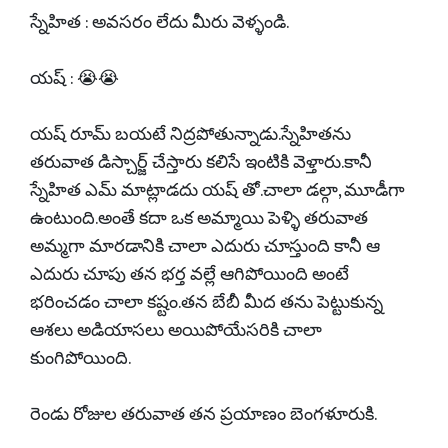
స్నేహిత : అవసరం లేదు మీరు వెళ్ళండి.
యష్ : 😭😭
యష్ రూమ్ బయటే నిద్రపోతున్నాడు.స్నేహితను
తరువాత డిస్చార్జ్ చేస్తారు కలిసే ఇంటికి వెళ్తారు.కానీ
స్నేహిత ఎమ్ మాట్లాడదు యష్ తో.చాలా డల్గా, మూడీగా
ఉంటుంది.అంతే కదా ఒక అమ్మాయి పెళ్ళి తరువాత
అమ్మగా మారడానికి చాలా ఎదురు చూస్తుంది కానీ ఆ
ఎదురు చూపు తన భర్త వల్లే ఆగిపోయింది అంటే
భరించడం చాలా కష్టం.తన బేబీ మీద తను పెట్టుకున్న
ఆశలు అడియాసలు అయిపోయేసరికి చాలా
కుంగిపోయింది.
రెండు రోజుల తరువాత తన ప్రయాణం బెంగళూరుకి.