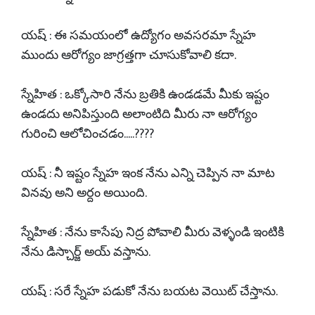
యష్ : ఈ సమయంలో ఉద్యోగం అవసరమా స్నేహ
ముందు ఆరోగ్యం జాగ్రత్తగా చూసుకోవాలి కదా.
స్నేహిత : ఒక్కోసారి నేను బ్రతికి ఉండడమే మీకు ఇష్టం
ఉండదు అనిపిస్తుంది అలాంటిది మీరు నా ఆరోగ్యం
గురించి ఆలోచించడం.....????
యష్ : నీ ఇష్టం స్నేహ ఇంక నేను ఎన్ని చెప్పిన నా మాట
వినవు అని అర్దం అయింది.
స్నేహిత : నేను కాసేపు నిద్ర పోవాలి మీరు వెళ్ళండి ఇంటికి
నేను డిస్చార్జ్ అయ్ వస్తాను.
యష్ : సరే స్నేహ పడుకో నేను బయట వెయిట్ చేస్తాను.