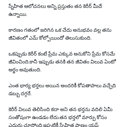
స్నేహిత ఆలోచనలు అన్ని ప్రస్తుతం తన కెరీర్ మీదే
ఉన్నాయి.
కారణం గతంలో జరిగిన ఒక చేదు అనుభవం వల్ల తను
జీవితంలో ఎమ్ కోల్పోయిందో తెలుసుకుంది.
ఒకప్పుడు కెరీర్ కంటే ప్రేమ ఎక్కువ అనుకోని ప్రేమ కోసమే
జీవించింది.కానీ ఇప్పుడు తనకి తన జీవితం విలువ ఏంటో
అర్థం అవుతుంది.
ఎంత భార్య భర్తలు అయిన అందరికీ కోపతాపాలు వచ్చేది
డబ్బు దగ్గరే.
కెరీర్ విలువ తెలిసింది కదా అని తన భర్తను వదిలి ఏమీ
సంతోషంగా ఉండడం లేదు.తన భర్తలో మార్పు కోసం
ఎదురు చూస్తోంది.ఇప్పటికీ స్నేహిత ప్రాణం యష్