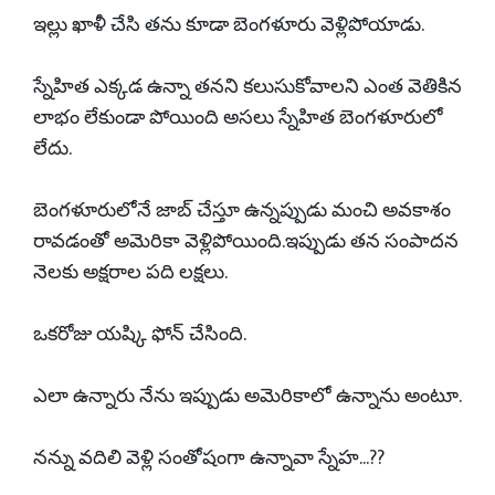
ఇల్లు ఖాళీ చేసి తను కూడా బెంగళూరు వెళ్లిపోయాడు.
స్నేహిత ఎక్కడ ఉన్నా తనని కలుసుకోవాలని ఎంత వెతికిన
లాభం లేకుండా పోయింది అసలు స్నేహిత బెంగళూరులో
లేదు.
బెంగళూరులోనే జాబ్ చేస్తూ ఉన్నప్పుడు మంచి అవకాశం
రావడంతో అమెరికా వెళ్లిపోయింది.ఇప్పుడు తన సంపాదన
నెలకు అక్షరాల పది లక్షలు.
ఒకరోజు యష్కి ఫోన్ చేసింది.
ఎలా ఉన్నారు నేను ఇప్పుడు అమెరికాలో ఉన్నాను అంటూ.
నన్ను వదిలి వెళ్లి సంతోషంగా ఉన్నావా స్నేహ...??