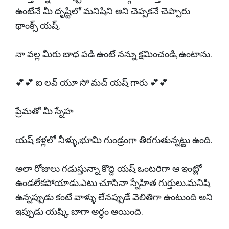
ఉంటేనే మీ దృష్టిలో మనిషిని అని చెప్పకనే చెప్పారు
థాంక్స్ యష్.
నా వల్ల మీరు బాధ పడి ఉంటే నన్ను క్షమించండి, ఉంటాను.
💕💕 ఐ లవ్ యూ సో మచ్ యష్ గారు 💕💕
ప్రేమతో మీ స్నేహ
యష్ కళ్లలో నీళ్ళు,భూమి గుండ్రంగా తిరగుతున్నట్టు ఉంది.
అలా రోజులు గడుస్తున్నా కొద్ది యష్ ఒంటరిగా ఆ ఇంట్లో
ఉండలేకపోయాడు.ఎటు చూసినా స్నేహిత గుర్తులు.మనిషి
ఉన్నప్పుడు కంటే వాళ్ళు లేనప్పుడే వెలితిగా ఉంటుంది అని
ఇప్పుడు యష్కి బాగా అర్ధం అయింది.