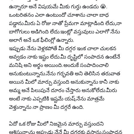
ఉన్నారూ అనే విషయమే మీకు గుర్తు ఉండదు 😭.
ఒంటరితనం ఎలా ఉంటుందో చూశాను చాలా బాధ
పడ్డాను.మీరు ఏ రోజు నాతో ప్రేమగా మాట్లాడింది లేదు,నా
బాగోగులు అడిగింది లేదు.ఇంట్లో వస్తువులు ఎలాగో నేను
అలాగే అనే ఒక ఫీలింగ్లో ఉన్నారు.
ఇప్పుడు నేను వెళ్లకపోతే మీ దగ్గర ఇంక చాలా చులకన
అవ్వడం నాకు ఇష్టం లేదు.మీ దృష్టిలో సంపాదన ఉంటేనే
మనిషి అని అర్థం అయింది. అందుకే సంపాదించాలి
అనుకుంటున్నాను.నేను గర్భవతి అని తెలిసిన తరువాత
అయిన మీలో మార్పు వస్తుంది అనుకున్నాను కానీ నాకు
అమ్మ అనే పిలుపునే దూరం చేస్తారు అనుకోలేదు.మీరు
అంటే నాకు ఎప్పటికి ఇష్టమే యష్.నేను మాత్రమే
వెళ్తున్నాను నా ప్రాణం మీ దగ్గరే ఉంది.
ఏదో ఒక రోజు మీలో నిజమైన మార్పు వస్తుందని
ఆశిస్తున్నాను అప్పుడు నేనే మీ దగ్గరకు వస్తాను.సంపాదన