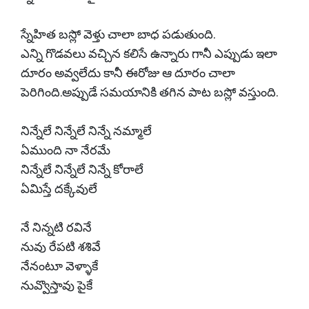
స్నేహిత బస్లో వెళ్తు చాలా బాధ పడుతుంది.
ఎన్ని గొడవలు వచ్చిన కలిసే ఉన్నారు గానీ ఎప్పుడు ఇలా
దూరం అవ్వలేదు కానీ ఈరోజు ఆ దూరం చాలా
పెరిగింది.అప్పుడే సమయానికి తగిన పాట బస్లో వస్తుంది.
నిన్నేలే నిన్నేలే నిన్నే నమ్మాలే
ఏముంది నా నేరమే
నిన్నేలే నిన్నేలే నిన్నే కోరాలే
ఏమిస్తే దక్కేవులే
నే నిన్నటి రవినే
నువు రేపటి శశివే
నేనంటూ వెళ్ళాకే
నువ్వొస్తావు పైకే