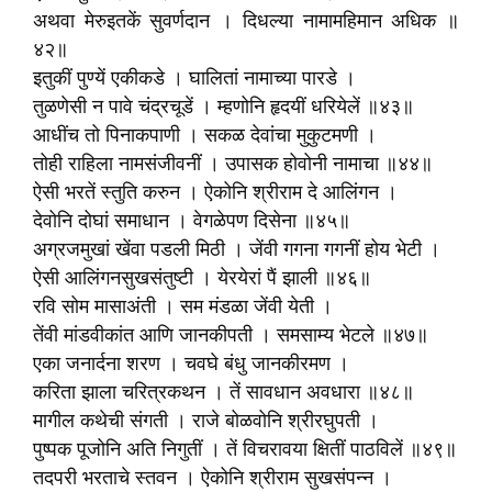
अथवा मेरुइतकें सुवर्णदान । दिधल्या नामामहिमान अधिक ॥
४२॥
इतुकीं पुण्यें एकीकडे । घालितां नामाच्या पारडे ।
तुळणेसी न पावे चंद्रचूडें । म्हणोनि हृदयीं धरियेलें ॥४३॥
आधींच तो पिनाकपाणी । सकळ देवांचा मुकुटमणी ।
तोही राहिला नामसंजीवनीं । उपासक होवोनी नामाचा ॥४४॥
ऐसी भरतें स्तुति करुन । ऐकोनि श्रीराम दे आलिंगन ।
देवोनि दोघां समाधान । वेगळेपण दिसेना ॥४५॥
अग्रजमुखां खेंवा पडली मिठी । जेंवी गगना गगनीं होय भेटी ।
ऐसी आलिंगनसुखसंतुष्टी । येरयेरां पैं झाली ॥४६॥
रवि सोम मासाअंती । सम मंडळा जेंवी येती ।
तेंवी मांडवीकांत आणि जानकीपती । समसाम्य भेटले ॥४७॥
एका जनार्दना शरण । चवघे बंधु जानकीरमण ।
करिता झाला चरित्रकथन । तें सावधान अवधारा ॥४८॥
मागील कथेची संगती । राजे बोळवोनि श्रीरघुपती ।
पुष्पक पूजोनि अति निगुतीं । तें विचरावया क्षितीं पाठविलें ॥४९॥
तदपरी भरताचे स्तवन । ऐकोनि श्रीराम सुखसंपन्न ।