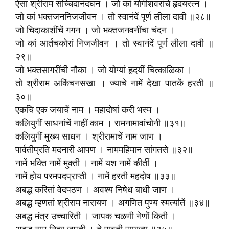
ऐसा श्रीराम सच्चिदानंदघन । जो कां योगीशवरांचे हृदयरत्न ।
जो कां भक्तजननिजजीवन । तो स्वानंदें पूर्ण लीला दावी ॥२८॥
जो चिदाकाशींचें गगन । जो भक्तजनवनींचा चंदन ।
जो कां आर्तचकोरां निजजीवन । तो स्वानंदें पूर्ण लीला दावी ॥
२९॥
जो भक्तसागरींची नौका । जो योग्यां हृदयीं चित्काळिका ।
तो श्रीराम अकिंचनसखा । ज्याचे नामें देखा पातकें हरती ॥
३०॥
एकचि एक जयाचें नाम । महादोषां करी भस्म ।
कलियुगीं साधनांचें नाहीं काम । रामनामावांचोनी ॥३१॥
कलियुगीं मुख्य साधन । श्रीरामाचें नाम जाण ।
पार्वतीप्रति मदनारी आपण । नाममहिमान सांगतसे ॥३२॥
नामें भक्ति नामें मुक्ती । नामें यश नामें कीर्ती ।
नामें होय परमपदप्राप्ती । नामें हरती महदोष ॥३३॥
अबद्ध करितां वेदपठण । अवश्य निषेध बाधी जाण ।
अबद्ध म्हणतां श्रीराम नारायण । अगणित पुण्य स्मर्त्यातें ॥३४॥
अबद्ध मंत्र उच्चारिती । जापक चळणी नेणों किती ।