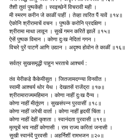
तैशी तुवां पुष्पकेंही । स्वइच्छेनें विचरावी मही ।
मी स्मरण करीन जे काळीं पाहीं । तेव्हा त्वरित पैं यावें ॥१४॥
ऐकोनि श्रीरामाचें वचन । पुष्पकें करोनि प्रदक्षिण ।
श्रीरामा माथा लावून । सुखें गमन करितें झालें ॥१५॥
ऐसें पुष्पक विमान । कोणा दुःख नेदितां गगन ।
विचरे पुरें पाटणें आणि उद्यान । अदृश्य होवोन ते काळीं ॥१६॥
सर्वत्र सुखसमृद्धी पाहून भरताचे आश्चर्य :
तंव येरीकडे कैकेयीसुत । जितजामदग्न्या विनवीत ।
स्वामी आश्चर्य थोर येथ । देखतसें राजेंद्रा ॥१७॥
श्रीरामाराज्यमहिमान । कोणा नाहीं दुःख दैन्य ।
कोणा नाहीं मीतूंपण । सुखसंपन्न पुरवासीं ॥१८॥
कोणा नाहीं जरेची वार्ता । कोणा नाहीं हृदयीं चिंता ।
कोणा नाहीं देहीं कृशता । स्वानंदता पुरवासी ॥१९॥
मृत्यूचें भय नाहीं कोणासी । राम राज्य करितां जनासी ।
सुखी स्वानंदें पुरवसी । अहर्निशीं रामभजन ॥२०॥