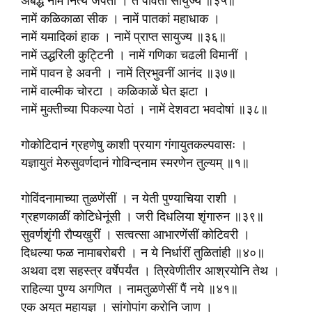
अबद्ध नाम नित्य जपती । ते पावती सायुज्य ॥३५॥
नामें कळिकाळा सीक । नामें पातकां महाधाक ।
नामें यमादिकां हाक । नामें प्राप्त सायुज्य ॥३६॥
नामें उद्धरिली कुट्टिनी । नामें गणिका चढली विमानीं ।
नामें पावन हे अवनी । नामें त्रिभुवनीं आनंद ॥३७॥
नामें वाल्मीक चोरटा । कळिकाळें घेत झटा ।
नामें मुक्तीच्या पिकल्या पेठां । नामें देशवटा भवदोषां ॥३८॥
गोकोटिदानं ग्रहणेषु काशी प्रयाग गंगायुतकल्पवासः ।
यज्ञायुतं मेरुसुवर्णदानं गोविन्दनाम स्मरणेन तुल्यम् ॥१॥
गोविंदनामाच्या तुळणेंसीं । न येती पुण्याचिया राशी ।
ग्रहणकाळीं कोटिधेनूंसी । जरी दिधलिया शृंगारुन ॥३९॥
सुवर्णशृंगी रौप्यखुरीं । सत्वत्सा आभारणेंसीं कोटिवरी ।
दिधल्या फळ नामाबरोबरी । न ये निर्धारीं तुळितांही ॥४०॥
अथवा दश सहस्त्र वर्षेपर्यंत । त्रिवेणीतीर आश्रयोनि तेथ ।
राहिल्या पुण्य अगणित । नामतुळणेसीं पैं नये ॥४१॥
एक अयुत महायज्ञ । सांगोपांग करोनि जाण ।