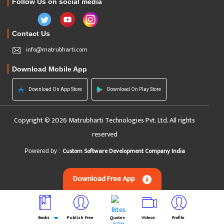
Follow Us on social media
Contact Us
info@matrubharti.com
Download Mobile App
Download On App Store
Download On Play Store
Copyright © 2026 Matrubharti Technologies Pvt. Ltd. All rights
reserved
Custom Software Development Company India
Powered by :
Download Free App
Books
Publish Free
Quotes
Videos
Profile