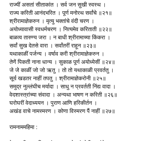
राज्यीं असतां सीताकांत । सर्व जन सुखी स्वस्थ ।
राज्य करिती आनंदभरित । पूर्ण मनोरथ सर्वांचे ॥२१॥
श्रीरामाज्ञेकरुन । मृत्यु भक्तांचे वंदी चरण ।
अयोध्यावासी स्वधर्मचरण । नित्यमेव करिताती ॥२२॥
बाळत्व तारुण्य जरा । न बाधी श्रीरामाच्या किंकरा ।
सर्वां सुख देतसे वारा । सर्वांतरीं राहून ॥२३॥
यथाकाळीं पर्जन्य । वर्षाव करी श्रीरामाज्ञेकरुन ।
तेणें पिकती नाना धान्य । सुकाळ पूर्ण अयोध्येसीं ॥२४॥
जे जे काळीं जो जो ऋतु । तो तो यथाकाळी प्रवर्ततु ।
सूर्य खडतर नाहीं तपतु । श्रीरामाज्ञेकरोनी ॥२५॥
समुद्र नुल्लंघीच मर्यादा । साधु न प्रवर्तती निंद्य वादा ।
वेदशास्त्रांच्या संवादा । अन्यथा भाषण न करिती ॥२६॥
घरोघरीं वेदाध्ययन । पुराण आणि हरिकीर्तन ।
अखंड वाचे नामस्मरण । कोणा विस्मरण पैं नाहीं ॥२७॥
रामनाममहिमा :