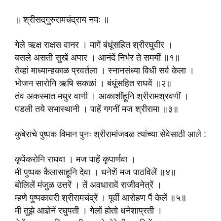
॥ श्रीसद्‌गुरुरामचंद्राय नमः ॥
गेले ऋक्ष राक्षस वानर । मागें बंधूंसहित श्रीरघुवीर ।
बसले असती सुखें अपार । आनंदें निर्भर ते समयीं ॥१॥
तेव्हां माध्यान्हकाळ प्रवर्तला । स्नानसंध्या विधी सर्व केला ।
भोजन सारोनि ऋषि सकळां । बंधूंसहित राघवें ॥२॥
तंव अकस्मात मधुर वाणी । आकाशींहूनि श्रीरामश्रवणीं ।
पडली तये सभास्थानी । पाहें गगनीं मज श्रीरामा ॥३॥
कुबेराचे पुष्पक विमान पुनः श्रीरामांजवळ त्यांच्या सेवेसाठी आले :
कृपेंकरोनि राघवा । मज पाहें कृपार्णवा ।
मी पुष्पक कैलासाहूनि देवा । धनेशें मज पाठविलें ॥४॥
बोलिलें मंजुळ उत्तरें । तें अवधारावें राजीवनेत्रें ।
म्हणे पुष्पकावरी श्रीरामचंद्रें । पूर्वी आरोहण पैं केलें ॥५॥
मी तुझे आज्ञेनें रघुपती । गेलों होतो धनेशाप्रती ।