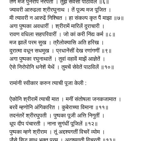
तेणें मज पुनरपि नरपती । तुझे सेवेसी पाठविलें ॥६॥
ज्यावरी आरुढला श्रीरघुनाथ । तें पूज्य मज पूजित ।
मी त्यावरी न आरुढें निश्चित । हा संकल्प कृत पैं माझा ॥७॥
अगा पुष्पका अवधारीं । श्रीरामें मारिलें दुराचारी ।
रावण वधिला सहपरिवारीं । जो कां करी निंद्य कर्म ॥८॥
मज झालें परम सुख । त्रैलोक्यासि अति हरिख ।
दुरात्मा वधून सधमुख । प्रधानेंसीं देख रणांगणीं ॥९॥
अगा पुष्पका रघुनाथातें । तुवां वहावें माझें आज्ञेतें ।
ऐसे निरोपोनि धनेशें येथें । तुमचें सेवेतें पाठविलें ॥१०॥
रामांनी स्वीकार करुन त्याची पूजा केली :
ऐकोनि श्रीरामें त्याची मात । मनीं संतोषला जनकजामात ।
बरवें म्हणोनि अंगिकारित । कुबेराच्या विमाना ॥११॥
तदनंतरें श्रीरघुपती । पुष्पका पूजी अत्ति निगुतीं ।
धूप दीप पंचारती । नाना सुगंधीं पूजिलें ॥१२॥
पुष्पका म्हणे श्रीराम । तूं अद्दश्यगतीं विचरें व्योम ।
जैसे सिद्ध साधु भक्त परम । अदृश्यगती विचरती ॥१३॥