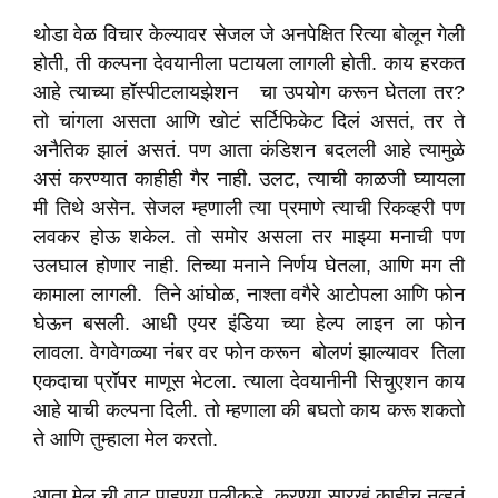
थोडा वेळ विचार केल्यावर सेजल जे अनपेक्षित रित्या बोलून गेली
होती, ती कल्पना देवयानीला पटायला लागली होती. काय हरकत
आहे त्याच्या हॉस्पीटलायझेशन चा उपयोग करून घेतला तर?
तो चांगला असता आणि खोटं सर्टिफिकेट दिलं असतं, तर ते
अनैतिक झालं असतं. पण आता कंडिशन बदलली आहे त्यामुळे
असं करण्यात काहीही गैर नाही. उलट, त्याची काळजी घ्यायला
मी तिथे असेन. सेजल म्हणाली त्या प्रमाणे त्याची रिकव्हरी पण
लवकर होऊ शकेल. तो समोर असला तर माझ्या मनाची पण
उलघाल होणार नाही. तिच्या मनाने निर्णय घेतला, आणि मग ती
कामाला लागली. तिने आंघोळ, नाश्ता वगैरे आटोपला आणि फोन
घेऊन बसली. आधी एयर इंडिया च्या हेल्प लाइन ला फोन
लावला. वेगवेगळ्या नंबर वर फोन करून बोलणं झाल्यावर तिला
एकदाचा प्रॉपर माणूस भेटला. त्याला देवयानीनी सिचुएशन काय
आहे याची कल्पना दिली. तो म्हणाला की बघतो काय करू शकतो
ते आणि तुम्हाला मेल करतो.
आता मेल ची वाट पाहण्या पलीकडे, करण्या सारखं काहीच नव्हतं