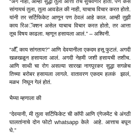
“अग नाही, आम्ही सुद्धा तुला आत्ता तेच सुचवणार होतो. पण कसं
सांगायचं तुला, तुला आवडेल की नाही, याचाच विचार करत होतो.
यांनी तर सर्टिफिकेट आणून पण ठेवलं आहे काल. आम्ही तुझी
काय रिअॅक्शन असेल याचाच विचार करत होतो, तर आत्ता
तूच विषय काढला. म्हणून हसायला आलं.” – अश्विनी.
“औँ, काय सांगताय?” आणि देवयानीला एकदम हसू फुटलं. अगदी
खळखळून हसायला आलं. अगदी नेहमी जशी हसायची तशीच.
आणि साथी चा रोग असल्या सारखा नागपूरकर सुद्धा सगळेच
तिच्या बरोबर हसायला लागले. वातावरण एकदम हलकं झालं,
मळभ निघून गेलं होतं.
भैय्या म्हणाला की
“देवयानी, मी तुला सर्टिफिकेट ची कॉपी आणि एंगेजमेंट चे अंगठी
घालतांनाचे दोन फोटो whatsapp केले आहे. आत्ताच बघून
घे.”