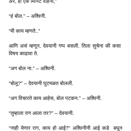
अरे, हो एक मिनिट वहिनी,”
“हं बोल.” – अश्विनी.
“मी काय म्हणते..”
आणि असं म्हणून, देवयानी गप्प बसली. तिला सुचेना की कसा
विषय काढावा ते.
“अग बोल ना.” – अश्विनी.
“बोलू?” – देवयानी घुटमळत बोलली.
“अग विचारते काय आहेस, बोल पटकन.” – अश्विनी.
“तुम्हाला राग आला तर?” – देवयानी.
“नाही येणार राग, काय हो आई?” अश्विनीनी आई कडे बघून