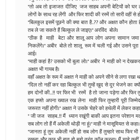
"तो अब तो इजाजत दीजिए जज साहब अपनी बेटियों को घर ले ज
लोगों के साथ रह लेंगी और फिर शादी की रस्में तो सारी वहीं से 
"बिलकुल इसमें पूछने की क्या बात है..?? और अक्षत कौन होता 
तब ले जा सकते हैं बिल्कुल ले जाइए।" अरविंद बोले।
"ठीक है माही बेटा और शालू आप लोग अपना सामान जम
निकलेंगे।" अबीर बोले तो शालू रूम में चली गई और उसने प
आई।
"माही कहां है? उसको भी बुला लो।" अबीर ने माही को न देखक
अक्षत भी गायब है।
वहाँ अक्षत के रूम में अक्षत ने माही को अपने सीने से लगा रख
"दिल तो नहीं कर रहा बिल्कुल भी तुम्हें खुद से दूर भेजने का 
हम दोनों की...!! पर फिर भी रस्में है तो जाना पड़ेगा और फिर त
एक हफ्ते अपना ख्याल रख लेना माही फिर तुम्हारी पूरी जिम्मेद
जरूरत नहीं होगी।" अक्षत ने उसके चेहरे को हथेली में लेकर कह
" जी जज साहब..!! मैं ध्यान रखूंगी बाकी आप इतना परेशान मत हु
सब लोग तो हैं मैं अकेली थोड़ी ना हूं।" माही ने मासूमियत से कहा
"जानता हूं तुम अकेली नहीं हो सब लोग हैं तुम्हारे साथ फिर 
रखना और कुछ भी बात हो मुझे तुरंत कॉल करना। मैं चाहे कहीं भी