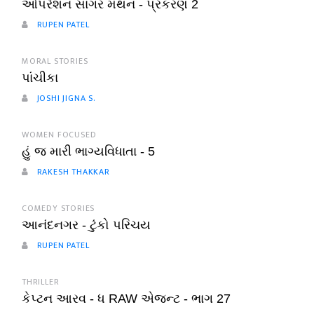
ઓપરેશન સાગર મંથન - પ્રકરણ 2
RUPEN PATEL
MORAL STORIES
પાંચીકા
JOSHI JIGNA S.
WOMEN FOCUSED
હું જ મારી ભાગ્યવિધાતા - 5
RAKESH THAKKAR
COMEDY STORIES
આનંદનગર - ટુંકો પરિચય
RUPEN PATEL
THRILLER
કેપ્ટન આરવ - ધ RAW એજન્ટ - ભાગ 27