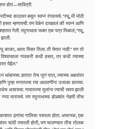
घुमत होतं—सावित्री.
ीच्या काठावर बसून स्वप्नं रंगवायचे. "रघू, मी मोठी
हसत म्हणायची. पण वेळेनं दाखवलं की स्वप्नं आणि
शहरात गेली. रघुनाथला फक्त एक पत्र मिळालं, "रघू,
ं झाली.
"रघु काका, आता विसर तिला. ती येणार नाही." पण तो
या विश्वासाला गावकरी कधी हसत, तर कधी त्याच्या
परत येईल."
थांबायचा. हातात तेच जुनं पत्र, ज्याच्या अक्षरांवर
ि पुन्हा मनातल्या त्या आठवणींना उजाळा द्यायचा.
ो तिथेच असायचा. गावातल्या मुलांना त्याची सवय झाली
 गप्पा मारायचे. पण रघुनाथच्या डोळ्यांत नेहमी तीच
. आकाशात ढगांचा गालिचा पसरला होता. अचानक, एक
केसांवर चांदी पसरली होती, पण चालण्यात तीच तोलक