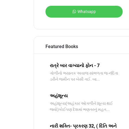
Whatsapp
Featured Books
રાત્રે બાર વાગ્યાનો ફોન - 7
ગોળીનો ભયાનક અવાજ સાંભળતા જ નંદિતા
ડરીને જમીન પર બેસી ગઈ. બા...
અહંશૂન્ય
અહંશૂન્ય(અહંકાર ઓગળીને શૂન્ય થઈ
જવો)કોઈપણ દેશમાં ભણતરનું મહત...
નારી શક્તિ- પ્રકરણ 32, ( દિતિ અને