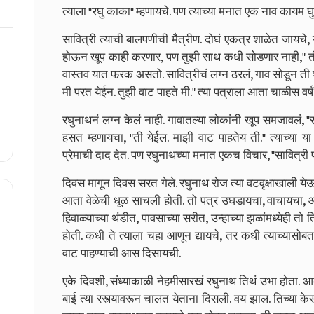
त्याला "रघु काका" म्हणायचे. पण त्याच्या मनात एक नाव कायम 
सावित्री त्याची बालपणीची मैत्रीण. दोघं एकत्र शाळेत जायचे, नद
होऊन खूप काही करणार, पण तुझी साथ कधी सोडणार नाही," ती 
वास्तव यात फरक असतो. सावित्रीचं लग्न ठरलं, गाव सोडून ती 
मी परत येईन. तुझी वाट पाहते मी." त्या पत्राला आता चाळीस वर्ष
रघुनाथनं लग्न केलं नाही. गावातल्या लोकांनी खूप समजावलं, 
हसत म्हणायचा, "ती येईल. माझी वाट पाहतेय ती." त्याच्या 
प्रेमाची दाद देत. पण रघुनाथच्या मनात एकच विचार, "सावित्री 
दिवस मागून दिवस सरत गेले. रघुनाथ रोज त्या वटवृक्षाखाली येऊन 
आता वेळेची धूळ साचली होती. तो पत्र उघडायचा, वाचायचा, आण
हिवाळ्याच्या थंडीत, पावसाच्या सरीत, उन्हाच्या झळांमध्येही त
होती. कधी ते त्याला चहा आणून द्यायचे, तर कधी त्याच्यासोबत
वाट पाहण्याची आस दिसायची.
एके दिवशी, संध्याकाळी नेहमीसारखं रघुनाथ तिथं उभा होता
बाई त्या रस्त्यावरून चालत येताना दिसली. वय झाल. तिच्या 