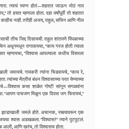
ंधणारा. त्याचं स्वप्न होतं—शहरात जाऊन मोठं नाव
," तो हसत म्हणाला होता. दहा वर्षांपूर्वी तो शहरात
, काहीच नाही. तरीही अजय, राहुल, सचिन आणि नील
ासाची तीच जिद्द दिसायची. राहुल शांतपणे पिंपळाच्या
चिन अधूनमधून रागावायचा, "काय गरज होती त्याला
सत म्हणायचा, "विश्वास आपल्याला कधीच विसरला
ाखाली जमायचे. गावकरी त्यांना चिडवायचे, "काय रे,
त्यांच्या मैत्रीचं बंधन विश्वासाच्या परत येण्याच्या
चे—विश्वास कसा शाळेत गोष्टी सांगून सगळ्यांना
ायचा. "आपण पाचजण मिळून एक दिवस जग फिरायचं,"
ा झाडाखाली जमले होते. अचानक, रस्त्यावरून एक
चा श्वास अडखळला. "विश्वास?" त्याने पुटपुटलं.
वळ आली, आणि खरंच, तो विश्वासच होता.