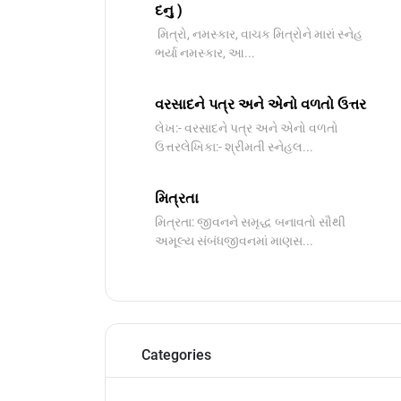
દનુ )
મિત્રો, નમસ્કાર, વાચક મિત્રોને મારાં સ્નેહ
ભર્યા નમસ્કાર, આ...
વરસાદને પત્ર અને એનો વળતો ઉત્તર
લેખ:- વરસાદને પત્ર અને એનો વળતો
ઉત્તરલેખિકા:- શ્રીમતી સ્નેહલ...
મિત્રતા
મિત્રતા: જીવનને સમૃદ્ધ બનાવતો સૌથી
અમૂલ્ય સંબંધજીવનમાં માણસ...
Categories