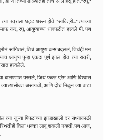
आणि तिच्या डोळ्यांतही तीच ओलं हसू होतं. "रघू,"
या पत्राला घट्ट धरून होते. "सावित्री..." त्याच्या
माफ कर, रघू. आयुष्याच्या धावपळीत हरवले मी. पण
्रीनं सांगितलं, तिचं आयुष्य कसं बदललं, तिचंही मन
आयुष्य पुन्हा एकदा पूर्ण झालं होतं. त्या रात्री,
ासात हरवलेले.
त्या बालपणात परतले, जिथं फक्त प्रेम आणि विश्वास
ी त्याच्यासोबत असायची, आणि दोघं मिळून त्या वाटा
्या जुन्या पिंपळाच्या झाडाखाली दर संध्याकाळी
रिस्थितीही तिला धक्का लावू शकली नव्हती. पण आज,
.