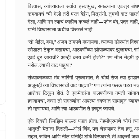
विश्वास, त्यांच्यातला सर्वात हसतमुख, सगळ्यांना एकत्र बा
कमवायचं. "मी गेलो तरी परत येईन, मित्रांनो. तुमची वाट पाहतोय
गेला, आणि मग त्याचं काहीच कळलं नाही—फोन बंद, पत्र नाही
यांनी विश्वासाला कधीच विसरलं नाही.
"तो येईल, बघा," अजय ठामपणे म्हणायचा, त्याच्या डोळ्यांत विश्व
खोडाला टेकून बसायचा, आठवणींच्या झोपाळ्यावर झुलायचा. स
एवढं दूर जायची? आम्ही काय कमी होतो?" पण नील नेहमी ह
नसेल. त्याची वाट पाहूया."
संध्याकाळच्या मंद नारिंगी प्रकाशात, ते चौघं रोज त्या झाड
अजूनही त्या विश्वासाची वाट पाहता?" पण त्यांना फरक पडत नव्हता. 
आशेवर टिकून होतं. ते एकमेकांना बालपणीच्या गमती सांगाय
हसवायचा, कसा तो सगळ्यांना आपल्या स्वप्नात सामावून घ्य
तो म्हणायचा, आणि त्या आठवणीत ते हरवून जायचे.
एके दिवशी रिमझिम पाऊस पडत होता. नेहमीप्रमाणे चौघं त्य
आकृती येताना दिसली—ओलं चिंब, पण चेहऱ्यावर तेच हसू. अजय
राहुल, सचिन आणि नील यांनीही डोळे विस्फारले. ती आकृती ज