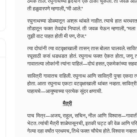
ठमक ताल. रघुनाथच्या हृदयाने एक ठोका चुकला. ती जवळ आली, 
ती हळुवारपणे म्हणाली, "मी आले."
रघुनाथच्या डोळ्यातून अश्रू थांबले नाहीत. त्याचे हात थरथरत त्
तोंडातून फक्त तेवढंच निघालं. ती जवळ येऊन म्हणाली, "मला 
तुझी वाट पाहत होती मी पण, रोज."
त्या दोघांनी त्या वटवृक्षाखाली तासन् तास बोलत घालवले. सावित
रघूसाठी कसं धडधडत होतं. रघुनाथ फक्त ऐकत होता, जणू त्याचं 
गावातल्या लोकांनी त्यांना पाहिलं—दोघं हसत, एकमेकांच्या सहव
सावित्री गावातच राहिली. रघुनाथ आणि सावित्री पुन्हा एकदा 
होता. आता रघुनाथ एकटा वटवृक्षाखाली थांबत नव्हता. सावित्र
पाहायचे—आयुष्याच्या प्रत्येक सुंदर क्षणाची.
मैत्री
पाच मित्र—अजय, राहुल, सचिन, नील आणि विश्वास—गावातील त
भेटत. त्यांची मैत्री शाळेपासूनची, इतकी घट्ट की वेळ आणि प
गेल्या दहा वर्षांत प्रथमच, तिथे फक्त चौघेच होते. विश्वास नव्हता