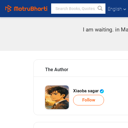
English
I am waiting. in Ma
The Author
Xiaoba sagar
Follow