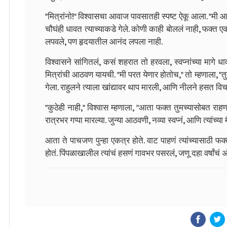
"मित्रांनो!" विश्वासचा आवाज पावसातही स्पष्ट ऐकू आला. "मी आल
चौघंही धावत त्याच्याकडे गेले. कोणी काही बोललं नाही, फक्त एकमे
लपवले, पण हृदयातील आनंद लपला नाही.
विश्वासने सांगितलं, कसं शहरात तो हरवला, स्वप्नांच्या मागे ध
मित्रांची आठवण यायची. "मी परत येणार होतोच," तो म्हणाला,
गेला. राहुलने त्याला खांद्यावर थाप मारली, आणि नीलने हसत वि
"कुठेही नाही," विश्वास म्हणाला, "आता फक्त तुमच्यासोबत राहणार.
रात्रभर गप्पा मारल्या. जुन्या आठवणी, नव्या स्वप्नं, आणि त्यां
आता ते पाचजण पुन्हा एकत्र होते. वाट पाहणं त्यांच्यासाठी फक
होतं. पिंपळाखालील त्यांचं हसणं गावभर पसरलं, जणू दहा वर्षांचं 