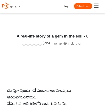
☰
Log In
தமிழ்
Publish Free
A real-life story of a gem in the soil - 8
(595)
7k
1
2.5k
చూస్తూ వుండగానే ఎండాకాలం సెలవులు
అయిపోయినాయి.
నేను 5 వ తరగతిలోకి అడుగు పెట్టాను.