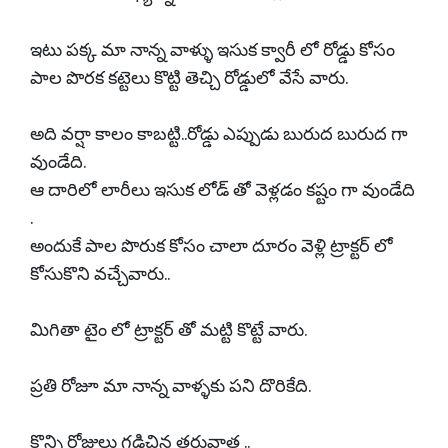
ఇటు పక్క మా నాన్న వాళ్ళు ఇసుక క్వారీ లో రోడ్డు కోసం
పాల పొరక కట్టెలు కొట్టి తెచ్చి రోడ్డులో వేసే వారు.
అది వర్షా కాలం కాబట్టి..రోడ్డు ఎప్పుడు బురుద బురుద గా
వుండేది.
ఆ దారిలో లారీలు ఇసుక లోడ్ తో వెళ్లడం కష్టం గా వుండేది
.
అందుకే పాల పొరుక కోసం చాలా దూరం వెళ్లి ట్రాక్టర్ లో
కోసుకొని వచ్చేవారు..
మిగితా టైం లో ట్రాక్టర్ తో మట్టి కొట్టే వారు.
ప్రతి రోజూ మా నాన్న వాళ్ళకు పని దొరికేది.
కొన్ని రోజులు గడిచిన తరువాత ..