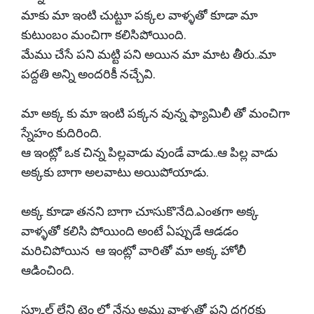
మాకు మా ఇంటి చుట్టూ పక్కల వాళ్ళతో కూడా మా
కుటుంబం మంచిగా కలిసిపోయింది.
మేము చేసే పని మట్టి పని అయిన మా మాట తీరు..మా
పద్దతి అన్ని అందరికీ నచ్చేవి.
మా అక్క కు మా ఇంటి పక్కన వున్న ఫ్యామిలీ తో మంచిగా
స్నేహం కుదిరింది.
ఆ ఇంట్లో ఒక చిన్న పిల్లవాడు వుండే వాడు..ఆ పిల్ల వాడు
అక్కకు బాగా అలవాటు అయిపోయాడు.
అక్క కూడా తనని బాగా చూసుకొనేది.ఎంతగా అక్క
వాళ్ళతో కలిసి పోయింది అంటే ఏప్పుడే ఆడడం
మరిచిపోయిన ఆ ఇంట్లో వారితో మా అక్క హోలీ
ఆడించింది.
స్కూల్ లేని టైం లో నేను అమ్మ వాళ్ళతో పని దగ్గరకు