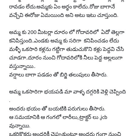
రావడం లేదు.అమ్మకు ఏం అర్థం కాలేదు..రోజు బాగానే
వచ్చేవి ఈరోజు ఏమయింది అని అటు ఇటు చూస్తుంది.
అమ్మ కు 200 మీటర్లా దూరం లో గోదావరిలో ఏదో తెల్లగా
కనిపిస్తుంది..ఎండకు అమ్మ కు సరిగా కనిపించడం లేదు
మళ్ళీ ఒకసారి కళ్లను గట్టిగా తుడుచుకొని కళ్లు పెద్దవి చేసి
చూడగా..దూరం నుంచి గోదావరిలోకి నీలు పెద్ద అల్లలుగా
వస్తున్నాయి..
వర్షాలు బాగా పడడం తో బిర్జి తలుపులు తీసారు.
అమ్మ ఒకసారిగా భయపడి మా వాళ్ళ దగ్గరికి వెళ్లి చెప్పింది
.
అందరు భయం తో బయటికి పరుగులు తీసారు.
ఆ సమయానికి ఆ గంగలో లారీలు, ట్రాక్టర్ లు ,jcb
వున్నాయి.
ఒకరికొకరు అందరికీ చెప్పుకుంటూ అందరు గంగా నుంచి