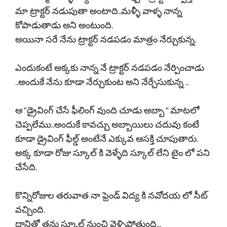
మా ట్రాక్టర్ నడుపుతా అంటాది..మళ్ళీ వాళ్ళ నాన్న
కోపాడుతాడు అని అంటుంది.
అయినా సరే నేను ట్రాక్టర్ నడపడం మాత్రం నేర్చుకున్న.
ఎందుకంటే అక్కకు నాన్న నే ట్రాక్టర్ నడపడం నేర్పించాడు
..అందుకే నేను కూడా నేర్చుకుంట అని నేర్చేసుకున్న ..
ఆ "డ్రైవింగ్ చేసే ఫీలింగ్ వుంది చూడు అబ్బా " మాటలో
చెప్పలేము..అందుకే కావచ్చు అబ్బాయిలు చదువు కంటే
కూడా డ్రైవింగ్ ఫీల్డ్ అంటేనే ఎక్కువ ఆసక్తి చూపుతారు.
అక్క కూడా రోజు స్కూల్ కి వెళ్ళేది స్కూల్ లేని టైం లో పని
చేసేది.
కొన్నిరోజుల తరువాత నా ఫ్రెండ్ విద్య కి నవోదయ లో సీట్
వచ్చింది.
దానితో తను స్కూల్ నుంచి వెళ్ళిపోతుంది...