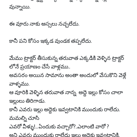
వున్నాయి.
ఈ వూరు నాకు అస్సలు నచ్చలేదు.
కానీ పని కోసం ఇక్కడ వుండక తప్పలేదు.
మేము ట్రాక్టర్ తీసుకున్న తరువాత ఎక్కడికి వెళ్ళిన ట్రాక్టర్
లోనే ప్రయాణం చేసే వాళ్లము..
అవసరం అయిన సామాను అంతా అందులో వేసుకొని వెళ్లే
వాళ్ళము.
ఆ వూరికి వెళ్ళిన తరువాత నాన్న అద్దె ఇల్లు కోసం చాలా
ఇల్లులు తిరిగాడు.
కానీ ఎవరు ఇల్లు అద్దెకు ఇవ్వటానికి ముందుకు రాలేదు.
మమల్ని చూసి
ఎవరో వీళ్ళు!... ఏందుకు వచ్చారో?..ఎలాంటి వారో ?
అని ఎవరు ముందుకు రాలేదు ఇల్లు అద్దెకు ఇవ్వటానికి.