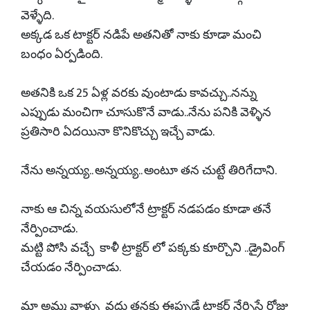
వెళ్ళేది.
అక్కడ ఒక టాక్టర్ నడిపే అతనితో నాకు కూడా మంచి
బంధం ఏర్పడింది.
అతనికి ఒక 25 ఏళ్ల వరకు వుంటాడు కావచ్చు..నన్ను
ఎప్పుడు మంచిగా చూసుకొనే వాడు..నేను పనికి వెళ్ళిన
ప్రతిసారి ఏదయినా కొనికొచ్చు ఇచ్చే వాడు.
నేను అన్నయ్య.. అన్నయ్య.. అంటూ తన చుట్టే తిరిగేదాని.
నాకు ఆ చిన్న వయసులోనే ట్రాక్టర్ నడపడం కూడా తనే
నేర్పించాడు.
మట్టి పోసి వచ్చే కాళీ ట్రాక్టర్ లో పక్కకు కూర్చొని ..డ్రైవింగ్
చేయడం నేర్పించాడు.
మా అమ్మ వాళ్ళు వద్దు తనకు ఈప్పుడే ట్రాక్టర్ నేర్పిస్తే రోజు