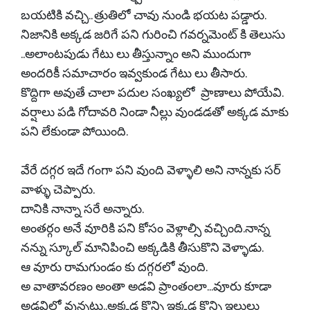
బయటికి వచ్చి.. త్రుతిలో చావు నుండి భయట పడ్డారు.
నిజానికి అక్కడ జరిగే పని గురించి గవర్నమెంట్ కి తెలుసు
..అలాంటపుడు గేటు లు తీస్తున్నాం అని ముందుగా
అందరికీ సమాచారం ఇవ్వకుండ గేటు లు తీసారు.
కొద్దిగా అవుతే చాలా పదుల సంఖ్యలో ప్రాణాలు పోయేవి.
వర్షాలు పడి గోదావరి నిండా నీల్లు వుండడతో అక్కడ మాకు
పని లేకుండా పోయింది.
వేరే దగ్గర ఇదే గంగా పని వుంది వెళ్ళాలి అని నాన్నకు సర్
వాళ్ళు చెప్పారు.
దానికి నాన్నా సరే అన్నారు.
అంతర్గం అనే వూరికి పని కోసం వెళ్లాల్సి వచ్చింది.నాన్న
నన్ను స్కూల్ మానిపించి అక్కడికి తీసుకొని వెళ్ళాడు.
ఆ వూరు రామగుండం కు దగ్గరలో వుంది.
అ వాతావరణం అంతా అడవి ప్రాంతంలా...వూరు కూడా
అడవిలో వున్నట్టు..అక్కడ కొన్ని ఇక్కడ కొన్ని ఇల్లులు