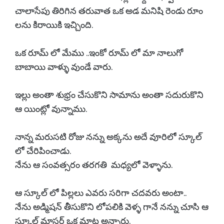
చాలాసేపు తిరిగిన తరువాత ఒక అడ మనిషి రెండు రూం
లను కిరాయికి ఇచ్చింది.
ఒక రూమ్ లో మేము ..ఇంకో రూమ్ లో మా నాలుగో
బాబాయి వాళ్ళు వుండే వారు.
ఇల్లు అంతా శుభ్రం చేసుకొని సామాను అంతా సదురుకొని
ఆ యింట్లో వున్నాము.
నాన్న మరుసటి రోజు నన్ను అక్కను అదే వూరిలో స్కూల్
లో చేరిపించాడు.
నేను ఆ సంవత్సరం తరగతి మధ్యలో వెళ్ళాను.
ఆ స్కూల్ లో పిల్లలు ఎవరు సరిగా చదవరు అంటా..
నేను అడ్మిషన్ తీసుకొని లోపలికి వెళ్ళ గానే నన్ను చూసి ఆ
స్కూల్ మాస్టర్ ఒక మాట అన్నారు.