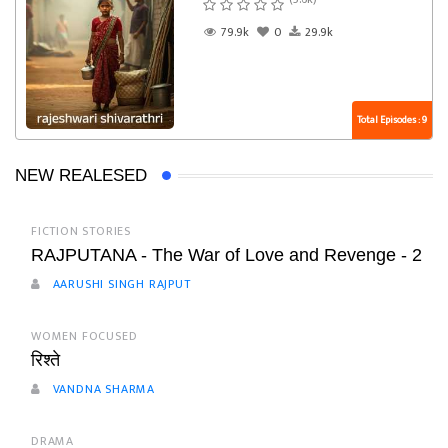
79.9k
0
29.9k
Total Episodes : 9
NEW REALESED
FICTION STORIES
RAJPUTANA - The War of Love and Revenge - 2
AARUSHI SINGH RAJPUT
WOMEN FOCUSED
रिश्ते
VANDNA SHARMA
DRAMA