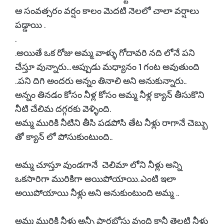
ఆ సంవత్సరం వర్షం కాలం మెదటి నెలలో చాలా వర్షాలు
పడ్డాయి .
.
.అయితే ఒక రోజు అమ్మ వాళ్ళు గోదావరి నది లోనే పని
చేస్తూ వున్నారు... ఆప్పుడు మధ్యానం 1 గంట అవుతుంది
..పని దిగి అందరు అన్నం తినాలి అని అనుకున్నారు..
అన్నం తినడం కోసం నీళ్ల కోసం అమ్మ నీళ్ల క్యాన్ తీసుకొని
నీటి చేలిమ దగ్గరకు వెళ్ళింది.
అమ్మ మురికి నీటిని తీసి పడపోసి తేట నీళ్లు రాగానే చెబ్బు
తో క్యాన్ లో పోసుకుంటుంది..
అమ్మ చూస్తూ వుండగానే చెలిమా లోని నీళ్లు అన్ని
ఒకసారిగా మురికిగా అయిపోయాయి. ఎంటి ఇలా
అయిపోయాయి నీళ్లు అని అనుకుంటుంది అమ్మ ..
అమ్మ మురికి నీళ్లు అన్నీ పారబోస్టు వుంది కానీ తెల్లటి నీళ్లు