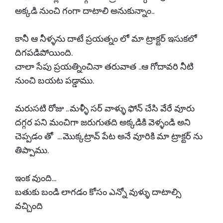
అక్కడి నుంచి గంగా దాటాలి అనుకున్నాం..
కానీ ఆ నీళ్ళను దాటే ప్రయత్నం లో మా ట్రాక్టర్ ఇసుకలో
దిగపడిపోయింది.
చాలా సేపు ప్రయత్నించినా తరువాత ..ఆ గోదావరి నీటి
నుంచి బయట పడ్డాము.
మరుసటి రోజు .. మళ్ళీ సర్ వాళ్ళు ఫోన్ చేసి వేరే వూరు
దగ్గర పని మంచిగా జరుగుతది అక్కడికి వెళ్ళండి అని
చెప్పడం తో ... మొక్కట్రావ్ పేట అనే వూరికి మా ట్రాక్టర్ ను
తిప్పాము.
ఇంక వుంది...
బతుకు బండి లాగడం కోసం ఎన్నో వుళ్ళు దాటాల్సి
వచ్చింది