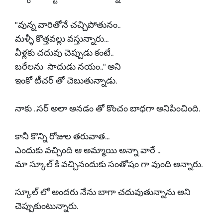
"వున్న వారితోనే చచ్చిపోతునం..
మళ్ళీ కొత్తవల్లు వస్తున్నారు...
వీళ్లకు చదువు చెప్పుడు కంటే..
బరేలను సాదుడు నయం.." అని
ఇంకో టీచర్ తో చెబుతున్నాడు.
నాకు ..సర్ అలా అనడం తో కొంచం బాధగా అనిపించింది.
కానీ కొన్ని రోజుల తరువాత...
ఎందుకు వచ్చింది ఆ అమ్మాయి అన్నా వారే ..
మా స్కూల్ కి వచ్చినందుకు సంతోషం గా వుంది అన్నారు.
స్కూల్ లో అందరు నేను బాగా చదువుతున్నాను అని
చెప్పుకుంటున్నారు.