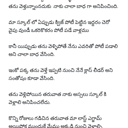
తను వెళ్తున్నాంనదుకు నాకు చాలా బాధ గా అనిపించింది.
మా స్కూల్ లో ఏప్పుడు క్విజ్ పోటీ పెట్టిన ఇద్దరం చెరో
వైపు వుండీ ఒకరికొకరం పోటీ పడే వాళ్లము
కానీ యిప్పుడు తను వెళ్ళిపోతే నేను ఎవరితో పోటీ పడాలి
అని చాలా బాధ వేసింది.
ఇంకో పక్క తను వెళ్తే ఇప్పటి నుంచి నేనే క్లాస్ లీడర్ అని
సంతోషం కూడా వేసింది.
తను వెళ్లిపోయిన తరువాత నాకు అస్సలు స్కూల్ కి
వెళ్లాలి అనిపించలేదు.
కొన్ని రోజులు గడిచిన తరువాత మా లాస్ట్ ఎగ్జామ్
అయిపోక ముందుకే మేము అక్కడి నుంచి వెళ్లాల్సి