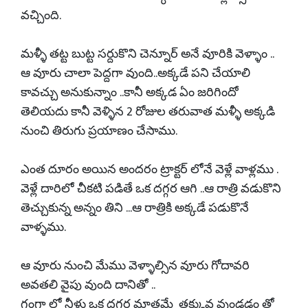
వచ్చింది.
మళ్ళీ తట్ట బుట్ట సర్దుకొని చెన్నూర్ అనే వూరికి వెళ్ళాం ..
ఆ వూరు చాలా పెద్దగా వుంది..అక్కడే పని చేయాలి
కావచ్చు అనుకున్నాం ..కానీ అక్కడ ఏం జరిగిందో
తెలియదు కానీ వెళ్ళిన 2 రోజుల తరువాత మళ్ళీ అక్కడి
నుంచి తిరుగు ప్రయాణం చేసాము.
ఎంత దూరం అయిన అందరం ట్రాక్టర్ లోనే వెళ్లే వాళ్లము .
వెళ్లే దారిలో చీకటి పడితే ఒక దగ్గర ఆగి ..ఆ రాత్రి వడుకొని
తెచ్చుకున్న అన్నం తిని ...ఆ రాత్రికి అక్కడే పడుకొనే
వాళ్ళము.
ఆ వూరు నుంచి మేము వెళ్ళాల్సిన వూరు గోదావరి
అవతలి వైపు వుంది దానితో ..
గంగా లో నీళ్లు ఒక దగ్గర మాత్రమే తక్కువ వుండడం తో