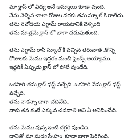
మా క్లాస్ లో విద్య అనే అమ్మాయి కూడా వుంది.
నేను వెళ్ళిన చాలా రోజుల వరకు తను స్కూల్ కి రాలేదు.
తను నవోదయ ఎగ్జామ్ రాయటానికి వెళ్ళింది.
తను మాత్రమే క్లాస్ లో బాగా చదువుతుంది.
తను ఎగ్జామ్ రాసి స్కూల్ కి వచ్చిన తరువాత ..కొన్ని
రోజులకు మేము ఇద్దరం మంచి ఫ్రెండ్స్ అయ్యాము.
ఇద్దరికీ ఏప్పుడు క్లాస్ లో పోటీ వుండేది.
ఒకసారి తను క్లాస్ ఫస్ట్ వచ్చేది ..ఒకసారి నేను క్లాస్ ఫస్ట్
వచ్చేది.
తను నాకన్నా బాగా చదివేది..
నాకు తన కంటే ఎక్కువ చదవాలి అని ఏ అనిపించేది.
తను మేము వున్న ఇంటి దగ్గరే వుండేది.
దానితో మా మధ్య స్నేహం కూడా బాగా పెరిగింది.