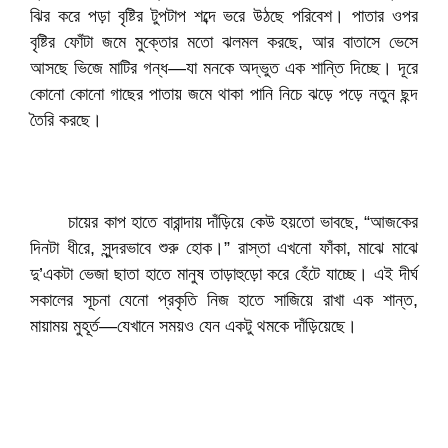
ঝির করে পড়া বৃষ্টির টুপটাপ শব্দে ভরে উঠছে পরিবেশ। পাতার ওপর
বৃষ্টির ফোঁটা জমে মুক্তোর মতো ঝলমল করছে, আর বাতাসে ভেসে
আসছে ভিজে মাটির গন্ধ—যা মনকে অদ্ভুত এক শান্তি দিচ্ছে। দূরে
কোনো কোনো গাছের পাতায় জমে থাকা পানি নিচে ঝড়ে পড়ে নতুন ছন্দ
তৈরি করছে।
চায়ের কাপ হাতে বারান্দায় দাঁড়িয়ে কেউ হয়তো ভাবছে, “আজকের
দিনটা ধীরে, সুন্দরভাবে শুরু হোক।” রাস্তা এখনো ফাঁকা, মাঝে মাঝে
দু’একটা ভেজা ছাতা হাতে মানুষ তাড়াহুড়ো করে হেঁটে যাচ্ছে। এই দীর্ঘ
সকালের সূচনা যেনো প্রকৃতি নিজ হাতে সাজিয়ে রাখা এক শান্ত,
মায়াময় মুহূর্ত—যেখানে সময়ও যেন একটু থমকে দাঁড়িয়েছে।