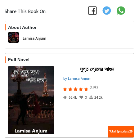
Share This Book On:
About Author
Follow
Lamisa Anjum
Full Novel
সুপ্ত প্রেমের আগুন
by Lamisa Anjum
(1.9k)
66.4k
0
24.2k
Total Episodes : 29