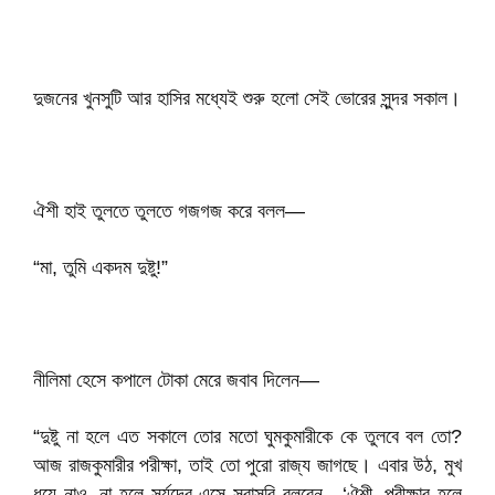
দুজনের খুনসুটি আর হাসির মধ্যেই শুরু হলো সেই ভোরের সুন্দর সকাল।
ঐশী হাই তুলতে তুলতে গজগজ করে বলল—
“মা, তুমি একদম দুষ্টু!”
নীলিমা হেসে কপালে টোকা মেরে জবাব দিলেন—
“দুষ্টু না হলে এত সকালে তোর মতো ঘুমকুমারীকে কে তুলবে বল তো?
আজ রাজকুমারীর পরীক্ষা, তাই তো পুরো রাজ্য জাগছে। এবার উঠ, মুখ
ধুয়ে নাও, না হলে সূর্যদেব এসে সরাসরি বলবেন—‘ঐশী, পরীক্ষার হলে