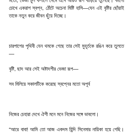
মতো, ভেজা চুল কপালে নেমে এসে আরও রূপ বাড়িয়ে তুলেছে। কালো
চোখে একরাশ স্বপ্ন, ঠোঁটে অচেনা মিষ্টি হাসি—যেন এই বৃষ্টির ছোঁয়াই
তাকে নতুন করে জীবন ছুঁয়ে দিচ্ছে।
চারপাশের পৃথিবী যেন থমকে গেছে তার সেই মুহূর্তকে রঙিন করে তুলতে
—
বৃষ্টি, ছাদ আর সেই অষ্টাদশীর ভেজা রূপ—
সব মিলিয়ে সকালটিকে করেছে স্বপ্নের মতো অপূর্ব
নিজের চেহারা দেখে ঐশী মনে মনে নিজের সঙ্গে ভাবলো।
“আরে বাবা! আমি তো আজ একদম হিন্দি সিনেমার নায়িকা হয়ে গেছি।