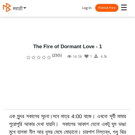
☰
Log In
தமிழ்
Publish Free
The Fire of Dormant Love - 1
(250)
14.5k
1
4.1k
এক সুন্দর সকালের সূচনা।সবে মাত্র 4:00 বাজে। এখনো সূর্যী মামার
পুরোপুরি আকার দেখা যায়নি। সকালের আকাশ যেনো একটু ঘুম ভাঙা
মুখে হালকা নীল আর ধূসর মেঘে মোড়ানো। চারপাশ নিস্তব্ধ, শুধু ঝির