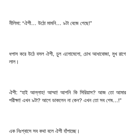
নীলিমা: “ঐশী… উঠো মামনি… ৯টা বেজে গেছে!”
ধপাস করে উঠে বসল ঐশী, চুল এলোমেলো, চোখ আধাবোজা, মুখ রাগে
লাল।
ঐশী: “হাই আল্লাহ! আম্মা! আপনি কি সিরিয়াস? আজ তো আমার
পরীক্ষা! এখন ৯টা? আগে ডাকলেন না কেন? এখন তো সব শেষ…!”
এক নিঃশ্বাসে সব কথা বলে ঐশী হাঁপাচ্ছে।