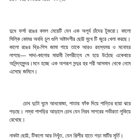
দুধে ফর্সা রঙের কমল মেয়েটি যেন এক অপূর্ব চাঁদের টুকরো। কালো
সিল্কি কোমর অবধি চুল গুলি অষ্টাদশীর ছোট্ট মুখে টি জুরে খেলা করছে।
কালো রঙের থ্রি-পিস জামা গায়ে তাকে আরও রহস্যময় ও মনোহর
লাগছে— সাদা-কালোর মায়াবী বৈপরীত্যে সে হয়ে উঠেছে একেবারে
অনিন্দ্যসুন্দর।মনে হচ্ছে এক অপরূপ সন্দুর হুর পরী আসমান থেকে নেমে
এসেছে জমিনে।
চোখ দুটো ঘুমে আধবোজা, পাতার ফাঁক দিয়ে শান্তির ছায়া ঝরে
পড়ছে। লম্বা পাপড়ির আড়ালে চোখ যেন নিরব সাগরের গভীরতা লুকিয়ে
রেখেছে।
নাকটা ছোট্ট, টিকলো আর নিখুঁত, যেন শিল্পীর হাতে গড়া মাটির মূর্তি।