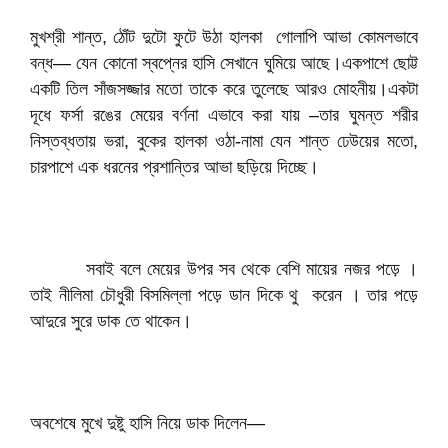
মুখশ্রী শান্ত, ঠোঁট দুটো ফুটে উঠা হালকা গোলাপি আভা কোমলভাবে
বন্ধ— যেন কোনো স্বপ্নের হাসি সেখানে ঘুমিয়ে আছে।একপাশে ছোট্ট
একটি তিল সাঁজসজ্জার মতো তাকে করে তুলেছে আরও মোহনীয়।একটা
দূধে ফর্সা রঙের মেয়ের বর্ণনা এভাবে করা যায় –তার ঘুমন্ত শরীর
নিস্তব্ধতায় ভরা, বুকের হালকা ওঠা-নামা যেন শান্ত ঢেউয়ের মতো,
চারপাশে এক ধরনের প্রশান্তির আভা ছড়িয়ে দিচ্ছে।
সবাই বলে মেয়ের উপর সব থেকে বেশি মায়ের নজর পড়ে ।
তাই নীলিমা চৌধুরী বিসমিল্লা পড়ে ডান দিকে থু করেন । তার পড়ে
আদুরে সুরে ডাক তে থাকেন।
অবশেষে মুখে দুষ্টু হাসি নিয়ে ডাক দিলেন—