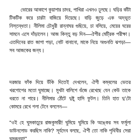
ভোরের আকাশে কুয়াশার চাদর, পাখিরা এখনও ঢুলছে। ঘড়ির কাঁটা
টিকটিক করে চারটা বাজিয়ে দিয়েছে। বাড়ি জুড়ে এক অদ্ভুত
নিস্তব্ধতা। নীলিমা চৌধুরী রান্নাঘর গুছিয়ে, চা বসিয়ে, মেয়ের ঘরের
সামনে এসে দাঁড়ালেন। আজ কিন্তু বড় দিন—ঐশীর মেট্রিক পরীক্ষা।
এতদিনের রাত জাগা পড়া, নোট বানানো, মাকে নিয়ে অগুনতি ঝগড়া—
সব আজকের জন্য।
দরজার ফাঁক দিয়ে উঁকি দিতেই দেখলেন, ঐশী কম্বলের ভেতর
খরগোশের মতো ঘুমাচ্ছে। মুখটা বালিশে গুঁজে রেখেছে যেন কেউ তাকে
ধরতে না পারে। নীলিমার ঠোঁটে দুষ্টু হাসি ফুটল। তিনি হাত দু’টো
কোমরে রেখে গলা টেনে বললেন—
“ওই হে ঘুমকাতুরে রাজকুমারী! ঘুমিয়ে ঘুমিয়ে কি অঙ্কের সব ফর্মুলা
ডাউনলোড করছিস নাকি? সূর্যদেব বলছে, ঐশী তো নাকি পৃথিবীর সেরা
ঘুমকন্যা!”