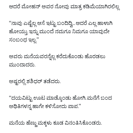
ಆದರೆ ಮೋಹನ್ ಅವರ ನೋವು ಮಾತ್ರ ಕಡಿಮೆಯಾಗಿರಲಿಲ್ಲ
“ನಾವು ಎಷ್ಟೆಲ್ಲ ಆಸೆ ಇಟ್ಟು ಬಂದಿದ್ವಿ... ಆದರೆ ಎಲ್ಲ ಹಾಳಾಗಿ
ಹೋಯ್ತು. ಇನ್ನು ಮುಂದೆ ನಮಗೂ ನಿಮಗೂ ಯಾವುದೇ
ಸಂಬಂಧ ಇಲ್ಲ.”
ಅವರು ಮನೆಯವರನ್ನೆಲ್ಲ ಕರೆದುಕೊಂಡು ಹೊರಡಲು
ಮುಂದಾದರು.
ಅಷ್ಟರಲ್ಲಿ ಶಶಿಧರ್ ತಡೆದರು.
“ದಯವಿಟ್ಟು ಊಟ ಮಾಡ್ಕೊಂಡು ಹೋಗಿ. ಮನೆಗೆ ಬಂದ
ಅಥಿತಿಗಳನ್ನ ಹಾಗೇ ಕಳಿಸೋದು ಪಾಪ.”
ಮನೆಯ ಹೆಣ್ಣು ಮಕ್ಕಳು ಕೂಡ ವಿನಂತಿಸಿಕೊಂಡರು.