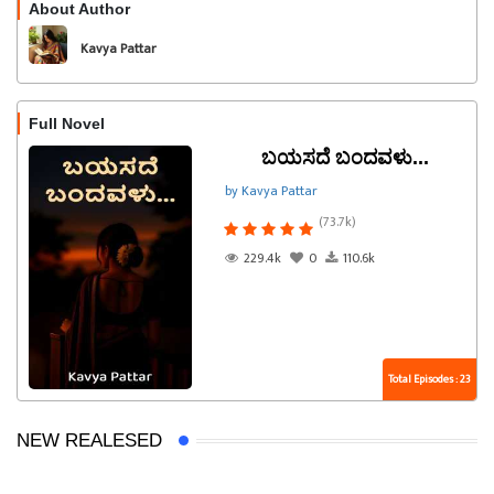
About Author
Follow
Kavya Pattar
Full Novel
ಬಯಸದೆ ಬಂದವಳು...
by Kavya Pattar
(73.7k)
229.4k
0
110.6k
Total Episodes : 23
NEW REALESED