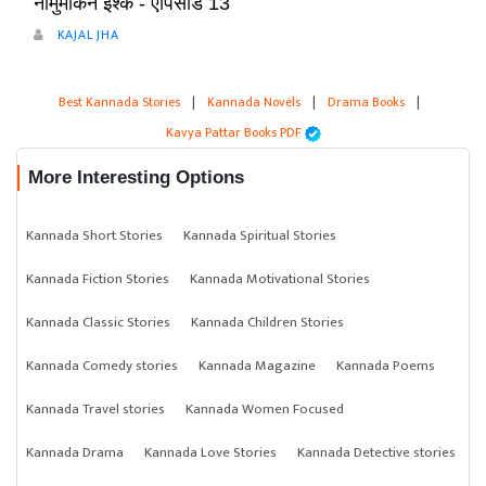
नामुमकिन इश्क - एपिसोड 13
KAJAL JHA
Best Kannada Stories
|
Kannada Novels
|
Drama Books
|
Kavya Pattar Books PDF
More Interesting Options
Kannada Short Stories
Kannada Spiritual Stories
Kannada Fiction Stories
Kannada Motivational Stories
Kannada Classic Stories
Kannada Children Stories
Kannada Comedy stories
Kannada Magazine
Kannada Poems
Kannada Travel stories
Kannada Women Focused
Kannada Drama
Kannada Love Stories
Kannada Detective stories