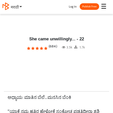
☰
Log In
தமிழ்
Publish Free
She came unwillingly... - 22
(684)
3.5k
1.7k
ಅಧ್ಯಾಯ: ಮಾತಿನ ಬೆಲೆ... ಮನಸಿನ ಬೆಂಕಿ
“ಯಾಕೆ ನಮ್ಮ ಹತ್ತಿರ ಹೇಳೋಕೆ ಸಂಕೋಚ ಪಡತಿದ್ದೀರಾ ಶಶಿ