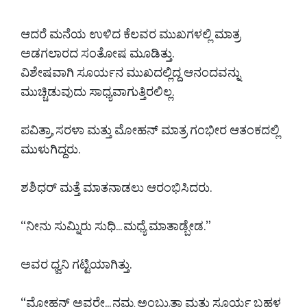
ಆದರೆ ಮನೆಯ ಉಳಿದ ಕೆಲವರ ಮುಖಗಳಲ್ಲಿ ಮಾತ್ರ
ಅಡಗಲಾರದ ಸಂತೋಷ ಮೂಡಿತ್ತು.
ವಿಶೇಷವಾಗಿ ಸೂರ್ಯನ ಮುಖದಲ್ಲಿದ್ದ ಆನಂದವನ್ನು
ಮುಚ್ಚಿಡುವುದು ಸಾಧ್ಯವಾಗುತ್ತಿರಲಿಲ್ಲ.
ಪವಿತ್ರಾ, ಸರಳಾ ಮತ್ತು ಮೋಹನ್ ಮಾತ್ರ ಗಂಭೀರ ಆತಂಕದಲ್ಲಿ
ಮುಳುಗಿದ್ದರು.
ಶಶಿಧರ್ ಮತ್ತೆ ಮಾತನಾಡಲು ಆರಂಭಿಸಿದರು.
“ನೀನು ಸುಮ್ನಿರು ಸುಧಿ... ಮಧ್ಯೆ ಮಾತಾಡ್ಬೇಡ.”
ಅವರ ಧ್ವನಿ ಗಟ್ಟಿಯಾಗಿತ್ತು.
“ಮೋಹನ್ ಅವರೇ... ನಮ್ಮ ಅಂಬ್ರುತಾ ಮತ್ತು ಸೂರ್ಯ ಬಹಳ