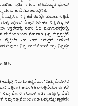
ೆ ಹರಡತೊಡಗಿತು. ಇಡೀ ನಗರದ ಪ್ರತಿಯೊಬ್ಬರ ಫೋನ್
ು ನೆರಳು ಕಾಣಿಸಲು ಆರಂಭಿಸಿತು.
ುತ್ತಿರುವ ನಿನ್ನ ಕಥೆ ಈಗಷ್ಟೇ ಶುರುವಾಗುತ್ತಿದೆ.
್ ಮತ್ತು ಆಪ್ಟಿಕಲ್ ಸೆನ್ಸಾರ್‌ಗಳು ಈಗ ನಿನ್ನ ಕಣ್ಣುಗಳ
ೆಯ ಅಕ್ಷರವನ್ನು ನೀನು ಓದಿ ಮುಗಿಸುವಷ್ಟರಲ್ಲಿ,
ಮೆಮೊರಿಯಿಂದ ನೇರವಾಗಿ ನಿನ್ನ ಸುಪ್ತಪ್ರಜ್ಞೆಗೆ
ಗಿ ವೈಬ್ರೇಟ್ ಆಗಿ ಆಫ್ ಆಗುತ್ತದೆ. ಆಮೇಲೆ
ಿಸುವುದು ನಿನ್ನ ವಾಲ್‌ಪೇಪರ್ ಅಲ್ಲ, ನಿನ್ನನ್ನೇ
w... RUN.
್ಸೆಪ್ಟ್ ನಿಮಗೂ ತಟ್ಟಿದೆಯಾ? ನಿಮ್ಮ ಮೆದುಳಿನ
ಮನಿಸುತ್ತಿರುವ ಅನುಭವವಾಗುತ್ತಿದೆಯಾ? ಈ ಕಥೆ
ಕಾಶ್ ನಿಮ್ಮ ಫೋನ್ ಮೂಲಕ ಇಡೀ ಜಗತ್ತನ್ನು ಹೇಗೆ
ಗೆ ನಿಮ್ಮ ಸಣ್ಣ ಬೆಂಬಲ ನೀಡಿ. ನಿಮ್ಮ ಪ್ರೋತ್ಹಾಹವೇ