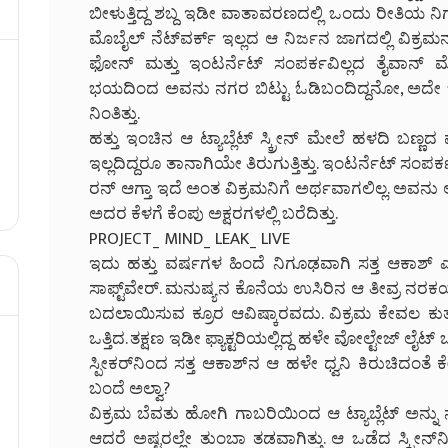
ಬೀಳುತ್ತಿದ್ದ ಶಬ್ದ ಇಡೀ ವಾತಾವರಣದಲ್ಲಿ ಒಂದು ರೀತಿಯ ನಿಗೂಢ 
ಮೊಬೈಲ್ ನೆಟ್‌ವರ್ಕ್ ಇಲ್ಲದ ಆ ನಿರ್ಜನ ಜಾಗದಲ್ಲಿ ವಿಕ್ರ
ಫೋನ್ ಮತ್ತು ಇಂಟರ್ನೆಟ್ ಸಂಪರ್ಕವಿಲ್ಲದ ತೈವಾನ್ ಮೇಡ್
ಭಯದಿಂದ ಅವನು ನಗರ ಬಿಟ್ಟು ಓಡಿಬಂದಿದ್ದನೋ, ಅದೇ 
ನಿಂತಿತ್ತು.
ಹತ್ತು ಇಂಚಿನ ಆ ಟ್ಯಾಬ್ಲೆಟ್ ಸ್ಕ್ರೀನ್ ಮೇಲೆ ಹಳದಿ 
ಇಲ್ಲದಿದ್ದರೂ ತಾನಾಗಿಯೇ ತಿರುಗುತ್ತಿತ್ತು. ಇಂಟರ್ನೆಟ್ ಸಂಪ
ರನ್ ಆಗ್ತಾ ಇದೆ ಅಂತ ವಿಕ್ರಮನಿಗೆ ಅರ್ಥವಾಗಲಿಲ್ಲ. ಅವನು 
ಅದರ ಕೆಳಗೆ ಕೆಂಪು ಅಕ್ಷರಗಳಲ್ಲಿ ಬರೆದಿತ್ತು.
PROJECT_ MIND_ LEAK_ LIVE
ಇದು ಹತ್ತು ವರ್ಷಗಳ ಹಿಂದೆ ನಿಗೂಢವಾಗಿ ಸತ್ತ ಆಕಾಶ್ 
ಸಾಫ್ಟ್‌ವೇರ್. ಮನುಷ್ಯನ ಕೊನೆಯ ಉಸಿರಿನ ಆ ತೀವ್ರ ನರ
ಬದಲಾಯಿಸುವ ಕ್ರೂರ ಆವಿಷ್ಕಾರವದು. ವಿಕ್ರಮ ಕೇವಲ ಕುತ
ಒತ್ತಿದ. ತಕ್ಷಣ ಇಡೀ ಫ್ಯಾಕ್ಟರಿಯಲ್ಲಿದ್ದ ಹಳೇ ವೋಲ್ಟೇಜ್ ಲೈಟ್ 
ಸ್ಪೀಕರ್‌ನಿಂದ ಸತ್ತ ಆಕಾಶ್‌ನ ಆ ಹಳೇ ಧ್ವನಿ ಕಿರುಚಿದಂತೆ ಕೇ
ಬಂದೆ ಅಲ್ವಾ?
ವಿಕ್ರಮ ಬೆವತು ಹೋಗಿ ಗಾಬರಿಯಿಂದ ಆ ಟ್ಯಾಬ್ಲೆಟ್ ಅನ್ನು ನೆಲ
ಆದರೆ ಅಷ್ಟರಲ್ಲೇ ತುಂಬಾ ತಡವಾಗಿತ್ತು. ಆ ಒಡೆದ ಸ್ಕ್ರ