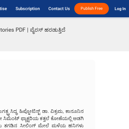
tise
Subscription
Contact Us
Publish Free
Log In 
ories PDF | ವೈರಸ್ ಹರಡುತ್ತಿದೆ
ತ್ಪ್ರಸಿದ್ಧ ಹಿಪ್ನೋಟಿಸ್ಟ್ ಡಾ. ವಿಕ್ರಮ, ಕಾನೂನಿನ
ಿಮೆಂಟ್ ಫ್ಯಾಕ್ಟರಿಯ ಕತ್ತಲೆ ಕೋಣೆಯಲ್ಲಿ ಅಡಗಿ
ಾಕ್ಟರಿಯ ತಗಡಿನ ಸೀಲಿಂಗ್ ಮೇಲೆ ಮಳೆಯ ಹನಿಗಳು