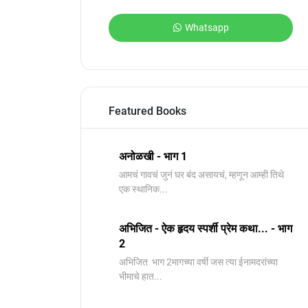
Whatsapp
Featured Books
अनोळखी - भाग 1
आमचं गावचं जुनं घर बंद असायचं, म्हणून आम्ही तिथे
एक स्थानिक...
अभिजित - ऐक हृदय स्पर्शी प्रेम कथा... - भाग
2
️अभिजित ️ भाग 2मागच्या वर्षी जस त्या ईनामदरांच्या
भीमाचे हात...