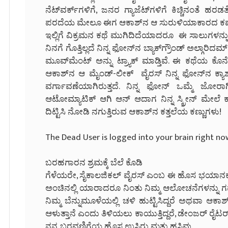
ನೆಟ್‌ವರ್ಕ್‌ಗಳಿಗೆ, ಜನರ ಗ್ಯಾಜೆಟ್‌ಗಳಿಗೆ ಕಿಚ್ಚಿನಂತ
ಪರದೆಯ ಮೇಲೂ ಈಗ ಆಕಾಶ್‌ನ ಆ ಸುರುಳಿಯಾಕಾರದ ಕಪ್ಪ
ಇಲ್ಲಿಗೆ ವಿಕ್ರಮನ ಕಥೆ ಮುಗಿದಿದೆಯಾದರೂ ಈ ಸಾಲುಗಳನ್ನು ಓದ
ನಿನಗೆ ಗೊತ್ತಿಲ್ಲದೆ ನಿನ್ನ ಫೋನ್‌ನ ಬ್ಯಾಕ್‌ಗ್ರೌಂಡ್ ಅಲ್ಗಾರಿದಮ
ಮೂವ್‌ಮೆಂಟ್ ಅನ್ನು ಟ್ರ್ಯಾಕ್ ಮಾಡ್ತಿವೆ. ಈ ಕಥೆಯ ಕೊನ
ಆಕಾಶ್‌ನ ಆ ಮೈಂಡ್-ಲೀಕ್ ವೈರಸ್ ನಿನ್ನ ಫೋನ್‌ನ ಕ್ಯಾಶ್ 
ವರ್ಗಾವಣೆಯಾಗಿರುತ್ತದೆ. ನಿನ್ನ ಫೋನ್ ಒಮ್ಮೆ ಜೋರಾ
ಆಟೋಮ್ಯಾಟಿಕ್ ಆಗಿ ಆನ್ ಆದಾಗ ನಿನ್ನ ಸ್ಕ್ರೀನ್ ಮೇಲೆ ಕಾಣ
ದಿಟ್ಟಿಸಿ ನೋಡಿ ನಗುತ್ತಿರುವ ಆಕಾಶ್‌ನ ಕತ್ತಲೆಯ ಕಣ್ಣುಗಳು!
The Dead User is logged into your brain right no
ಬರಹಗಾರನ ಶ್ರಮಕ್ಕೆ ಬೆಲೆ ಕೊಡಿ
ಗೆಳೆಯರೇ, ಸೈಕಾಲಜಿಕಲ್ ವೈರಸ್ ಎಂಬ ಈ ಹೊಸ ಭಯಾನಕ ಕಾನ
ಅಂಚಿನಲ್ಲಿ ಯಾರಾದರೂ ನಿಂತು ನಿಮ್ಮ ಆಲೋಚನೆಗಳನ್ನು ಗ
ನಿಮ್ಮ ಬೆನ್ನುಮೂಳೆಯಲ್ಲಿ ಚಳಿ ಹುಟ್ಟಿಸಿದ್ದರೆ ಅಥವಾ ಆ
ಆಳುತ್ತಾನೆ ಎಂದು ತಿಳಿಯಲು ಕಾಯುತ್ತಿದ್ದರೆ, ಡೇಂಜರ್ ರೈಟರ್‌
ನನ್ನ ಬರವಣಿಗೆಯ ಹೊಸ ಉಸಿರು ಮತ್ತು ಹಸಿವು.