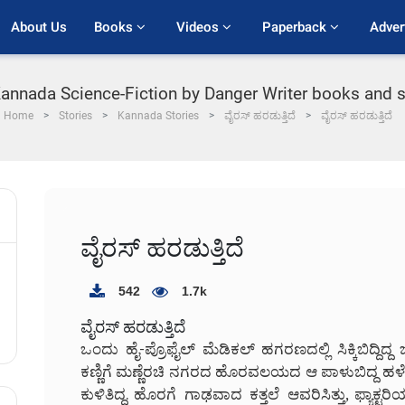
About Us
Books 
Videos 
Paperback 
Adver
Kannada Science-Fiction by Danger Writer books and st
Home
Stories
Kannada Stories
ವೈರಸ್ ಹರಡುತ್ತಿದೆ
ವೈರಸ್ ಹರಡುತ್ತಿದೆ
ವೈರಸ್ ಹರಡುತ್ತಿದೆ
542
1.7k
ವೈರಸ್ ಹರಡುತ್ತಿದೆ
ಒಂದು ಹೈ-ಪ್ರೊಫೈಲ್ ಮೆಡಿಕಲ್ ಹಗರಣದಲ್ಲಿ ಸಿಕ್ಕಿಬಿದ್ದಿದ್ದ ಜಗ
ಕಣ್ಣಿಗೆ ಮಣ್ಣೆರಚಿ ನಗರದ ಹೊರವಲಯದ ಆ ಪಾಳುಬಿದ್ದ ಹಳೇ ಸ
ಕುಳಿತಿದ್ದ. ಹೊರಗೆ ಗಾಢವಾದ ಕತ್ತಲೆ ಆವರಿಸಿತ್ತು, ಫ್ಯ