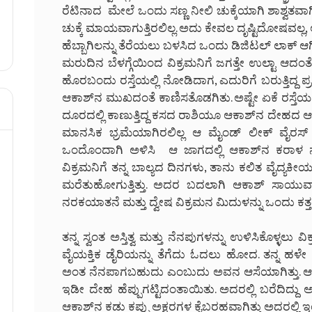
ರೆಟಿನಾದ ಮೇಲೆ ಒಂದು ಸಣ್ಣ ನೀಲಿ ಚುಕ್ಕೆಯಾಗಿ ಶಾಶ್ವತವಾಗಿ 
ಚುಕ್ಕೆ ಮಾಯವಾಗುತ್ತಿರಲಿಲ್ಲ. ಅದು ಕೇವಲ ದೃಷ್ಟಿದೋಷವಲ್ಲ,
ಹೆಬ್ಬಾಗಿಲನ್ನು ತೆರೆಯಲು ಬಳಸಿದ ಒಂದು ಡಿಜಿಟಲ್ ಲಾಕ್ ಆಗಿ
ಮರುದಿನ ಬೆಳಗ್ಗೆಯಿಂದ ವಿಕ್ರಮನಿಗೆ ಜಗತ್ತೇ ಉಲ್ಟಾ 
ಹೊರಬಂದು ರಸ್ತೆಯಲ್ಲಿ ನೋಡಿದಾಗ, ಎದುರಿಗೆ ಬರುತ್ತಿದ್ದ ಪ
ಆಕಾಶ್‌ನ ಮುಖದಂತೆ ಕಾಣಿಸತೊಡಗಿತು. ಅಷ್ಟೇ ಏಕೆ ರಸ್ತೆಯ ಭಿಕ್
ದೂರದಲ್ಲಿ ಕಾಣುತ್ತಿದ್ದ ಕಸದ ರಾಶಿಯೂ ಆಕಾಶ್‌ನ ದೇಹದ 
ಮಾನಸಿಕ ಭ್ರಮೆಯಾಗಿರಲಿಲ್ಲ ಆ ಮೈಂಡ್ ಲೀಕ್ ವೈರಸ್ ವಿಕ
ಒಂದೊಂದಾಗಿ ಅಳಿಸಿ ಆ ಜಾಗದಲ್ಲಿ ಆಕಾಶ್‌ನ ಕರಾಳ ನೆನಪು
ವಿಕ್ರಮನಿಗೆ ತನ್ನ ಬಾಲ್ಯದ ದಿನಗಳು, ತಾನು ಕಲಿತ ವೈದ್ಯಕೀಯ 
ಮರೆತುಹೋಗುತ್ತಿತ್ತು. ಅದರ ಬದಲಾಗಿ ಆಕಾಶ್ ಸಾಯುವಾ
ನರಕಯಾತನೆ ಮತ್ತು ದ್ವೇಷ ವಿಕ್ರಮನ ಮಿದುಳನ್ನು ಒಂದು ಕತ್ತಲ
ತನ್ನ ಸ್ವಂತ ಅಸ್ತಿತ್ವ ಮತ್ತು ನೆನಪುಗಳನ್ನು ಉಳಿಸಿಕೊಳ್ಳಲು ವಿ
ವೈಯಕ್ತಿಕ ಡೈರಿಯನ್ನು ತೆಗೆದು ಓದಲು ಹೋದ. ತನ್ನ 
ಅಂತ ನೆನಪಾಗಬಹುದು ಎಂಬುದು ಅವನ ಆಸೆಯಾಗಿತ್ತು. ಆ
ಇಡೀ ದೇಹ ಹೆಪ್ಪುಗಟ್ಟಿದಂತಾಯಿತು. ಅದರಲ್ಲಿ ಬರೆದಿದ್ದ
ಆಕಾಶ್‌ನ ಕಡು ಕಪ್ಪು ಅಕ್ಷರಗಳ ಕೈಬರಹವಾಗಿತ್ತು ಅದರಲ್ಲಿ