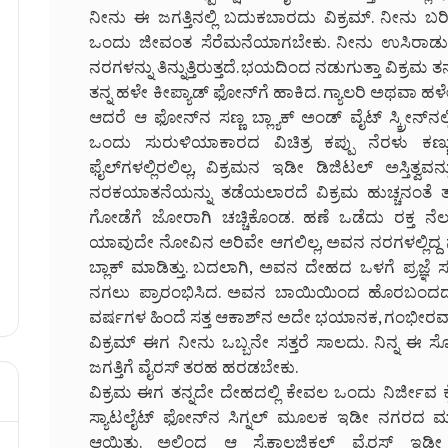
ನೀನು ಈ ಜಗತ್ತಿನಲ್ಲಿ ಬದುಕಬಾರದು ವಿಕ್ರಮ್. ನೀನು ಬರ
ಒಂದು ಜೀವಂತ ಸೆರೆಮನೆಯಾಗಬೇಕು. ನೀನು ಉಸಿರಾಡುವ ಪ್
ನರಗಳನ್ನು ತಿನ್ನುತ್ತಿರುತ್ತದೆ. ಭಯದಿಂದ ನಡುಗುತ್ತಾ ವಿಕ್ರಮ ತನ್
ತನ್ನ ಹಳೇ ಕೀಪ್ಯಾಡ್ ಫೋನ್‌ಗೆ ಹಾಕಿದ. ಗ್ಯಾಲರಿ ಅಥವಾ 
ಆದರೆ ಆ ಫೋನ್‌ನ ಸಣ್ಣ ಬ್ಲ್ಯಾಕ್ ಅಂಡ್ ವೈಟ್ ಸ್ಕ್ರೀ
ಒಂದು ಸುರುಳಿಯಾಕಾರದ ವಿಚಿತ್ರ ಕಪ್ಪು ನೆರಳು ಕಣ್ಣು 
ಫೈಲ್‌ಗಳಲ್ಲಿರಲಿಲ್ಲ, ವಿಕ್ರಮನ ಇಡೀ ಡಿಜಿಟಲ್ ಅಸ್ತಿತ್ವವ
ನರಕಯಾತನೆಯನ್ನು ತಡೆಯಲಾರದೆ ವಿಕ್ರಮ ಹುಚ್ಚನಂತೆ ತನ್ನ
ಗೋಡೆಗೆ ಜೋರಾಗಿ ಚಚ್ಚಿಕೊಂಡ. ಹಣೆ ಒಡೆದು ರಕ್ತ ನೆಲಕ್
ಯಾವುದೇ ನೋವಿನ ಅರಿವೇ ಆಗಲಿಲ್ಲ, ಅವನ ನರಗಳಲ್ಲಿದ
ಬ್ಲಾಕ್ ಮಾಡಿತ್ತು. ಬದಲಾಗಿ, ಅವನ ದೇಹದ ಒಳಗೆ ಪ್ರಜ್ಞೆ
ನಗಲು ಪ್ರಾರಂಭಿಸಿದ. ಅವನ ಬಾಯಿಯಿಂದ ಹೊರಬಂದದ್ದು ಅ
ವರ್ಷಗಳ ಹಿಂದೆ ಸತ್ತ ಆಕಾಶ್‌ನ ಅದೇ ಭಯಾನಕ, ಗಂಭೀರವಾ
ವಿಕ್ರಮ್ ಈಗ ನೀನು ಒಬ್ಬನೇ ಸತ್ತರೆ ಸಾಲದು. ನಿನ್ನ ಈ
ಜಗತ್ತಿಗೆ ವೈರಸ್ ತರಹ ಹರಡಬೇಕು.
ವಿಕ್ರಮ ಈಗ ತನ್ನದೇ ದೇಹದಲ್ಲಿ ಕೇವಲ ಒಂದು ನಿರ್ಜೀವ ಕ
ಸ್ಯಾಟಲೈಟ್ ಫೋನ್‌ನ ಸಿಗ್ನಲ್ ಮೂಲಕ ಇಡೀ ನಗರದ ಮುಖ್ಯ
ಆಯಿತು. ಅಲ್ಲಿಂದ ಆ ಸೈಕಾಲಜಿಕಲ್ ವೈರಸ್ ಇಡೀ ನಗ