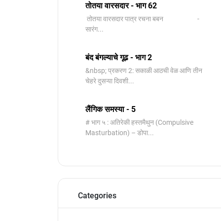
तोतया वारसदार - भाग 62
तोतया वारसदार पात्र रचना बबन -
सारंग...
बंद बंगल्याचे गूढ - भाग 2
&nbsp; प्रकरण 2: सकाळी आठची वेळ आणि तीन
चेहरे दुसऱ्या दिवशी...
लैंगिक समस्या - 5
# भाग ५ : अतिरेकी हस्तमैथुन (Compulsive
Masturbation) – डोपा...
Categories