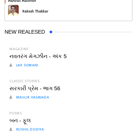
About Author
Follow
Rakesh Thakkar
NEW REALESED
MAGAZINE
નવતરંગ મેગઝીન - અંક 5
LAX SOMANI
CLASSIC STORIES
સરકારી પ્રેમ - ભાગ 56
MAULIK VASAVADA
POEMS
બન - ફૂલ
RUSHIL DODIYA