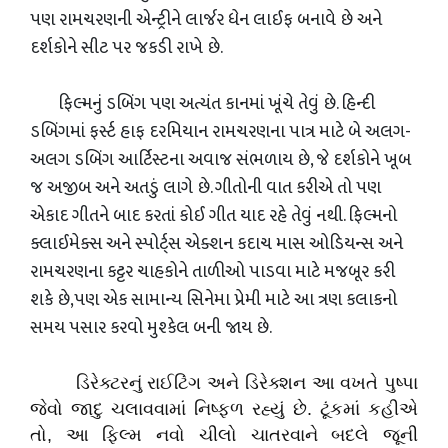
પણ રામચરણની એન્ટ્રીને લાર્જર ધેન લાઈફ બનાવે છે અને
દર્શકોને સીટ પર જકડી રાખે છે.
ફિલ્મનું ડબિંગ પણ અત્યંત કાનમાં ખૂંચે તેવું છે. હિન્દી
ડબિંગમાં ફર્સ્ટ હાફ દરમિયાન રામચરણના પાત્ર માટે બે અલગ-
અલગ ડબિંગ આર્ટિસ્ટના અવાજ સંભળાય છે, જે દર્શકોને ખૂબ
જ અજીબ અને અતડું લાગે છે. ગીતોની વાત કરીએ તો પણ
એકાદ ગીતને બાદ કરતાં કોઈ ગીત યાદ રહે તેવું નથી. ફિલ્મનો
ક્લાઈમેક્સ અને સ્પોર્ટ્સ એક્શન કદાચ માસ ઓડિયન્સ અને
રામચરણના કટ્ટર ચાહકોને તાળીઓ પાડવા માટે મજબૂર કરી
શકે છે,પણ એક સામાન્ય સિનેમા પ્રેમી માટે આ ત્રણ કલાકનો
સમય પસાર કરવો મુશ્કેલ બની જાય છે.
ડિરેક્ટરનું રાઈટિંગ અને ડિરેક્શન આ વખતે પુષ્પા
જેવો જાદુ ચલાવવામાં નિષ્ફળ રહ્યું છે. ટૂંકમાં કહીએ
તો, આ ફિલ્મ નવો ચીલો ચાતરવાને બદલે જૂની