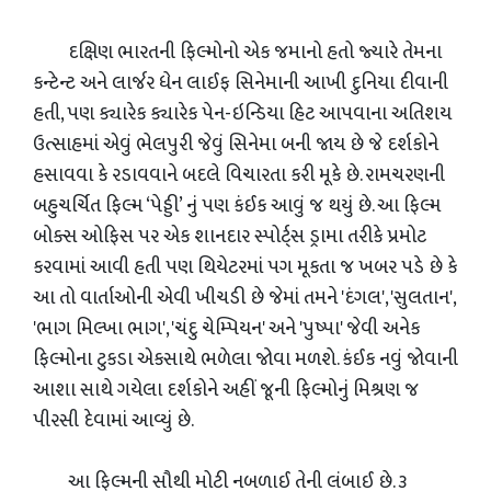
દક્ષિણ ભારતની ફિલ્મોનો એક જમાનો હતો જ્યારે તેમના
કન્ટેન્ટ અને લાર્જર ધેન લાઈફ સિનેમાની આખી દુનિયા દીવાની
હતી, પણ ક્યારેક ક્યારેક પેન-ઇન્ડિયા હિટ આપવાના અતિશય
ઉત્સાહમાં એવું ભેલપુરી જેવું સિનેમા બની જાય છે જે દર્શકોને
હસાવવા કે રડાવવાને બદલે વિચારતા કરી મૂકે છે. રામચરણની
બહુચર્ચિત ફિલ્મ ‘પેડ્ડી’ નું પણ કંઈક આવું જ થયું છે. આ ફિલ્મ
બોક્સ ઓફિસ પર એક શાનદાર સ્પોર્ટ્સ ડ્રામા તરીકે પ્રમોટ
કરવામાં આવી હતી પણ થિયેટરમાં પગ મૂકતા જ ખબર પડે છે કે
આ તો વાર્તાઓની એવી ખીચડી છે જેમાં તમને 'દંગલ', 'સુલતાન',
'ભાગ મિલ્ખા ભાગ', 'ચંદુ ચેમ્પિયન' અને 'પુષ્પા' જેવી અનેક
ફિલ્મોના ટુકડા એકસાથે ભળેલા જોવા મળશે. કંઈક નવું જોવાની
આશા સાથે ગયેલા દર્શકોને અહીં જૂની ફિલ્મોનું મિશ્રણ જ
પીરસી દેવામાં આવ્યું છે.
આ ફિલ્મની સૌથી મોટી નબળાઈ તેની લંબાઈ છે. ૩