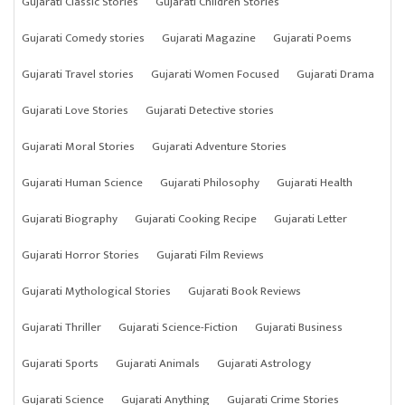
Gujarati Classic Stories
Gujarati Children Stories
Gujarati Comedy stories
Gujarati Magazine
Gujarati Poems
Gujarati Travel stories
Gujarati Women Focused
Gujarati Drama
Gujarati Love Stories
Gujarati Detective stories
Gujarati Moral Stories
Gujarati Adventure Stories
Gujarati Human Science
Gujarati Philosophy
Gujarati Health
Gujarati Biography
Gujarati Cooking Recipe
Gujarati Letter
Gujarati Horror Stories
Gujarati Film Reviews
Gujarati Mythological Stories
Gujarati Book Reviews
Gujarati Thriller
Gujarati Science-Fiction
Gujarati Business
Gujarati Sports
Gujarati Animals
Gujarati Astrology
Gujarati Science
Gujarati Anything
Gujarati Crime Stories