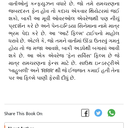
વાર્તાઓનું કન્ફ્યુઝન વધારે છે. જો તમે રામચરણના
જબરદસ્ત ફેન હોવ તો કદાચ એકવાર થિયેટરમાં જઈ
શકો, બાકી આ મૂવી ઓવરઓલ એવરેજથી પણ નીચું
પ્રદર્શન કરે છે અને પેન-ઇન્ડિયા સિનેમાના નામે માત્ર
ભ્રમ પેદા કરે છે. આ 'આર્ટ ફિલ્મ' ટાઈપનો માહોલ
ધરાવે છે. એટલે કે, જો તમને વાર્તામાં ઊંડા ઉતરવું ગમતું
હોય તો જ મજા આવશે, બાકી અડધેથી બગાસાં આવી
શકે છે. આ એક એવરેજ 'ફેન સર્વિસ' ફિલ્મ છે જે
માત્ર રામચરણના ફેન્સ માટે છે. સાઉથ ઇન્ડસ્ટ્રીએ
'બાહુબલી' અને 'RRR' થી જે ઈજ્જત કમાઈ હતી તેના
પર આ ફિલ્મે પાણી ફેરવી દીધું છે.
Share This Book On: