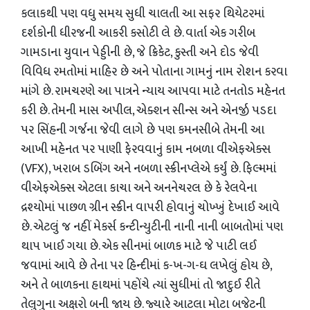
કલાકથી પણ વધુ સમય સુધી ચાલતી આ સફર થિયેટરમાં
દર્શકોની ધીરજની આકરી કસોટી લે છે. વાર્તા એક ગરીબ
ગામડાના યુવાન પેડ્ડીની છે, જે ક્રિકેટ, કુસ્તી અને દોડ જેવી
વિવિધ રમતોમાં માહિર છે અને પોતાના ગામનું નામ રોશન કરવા
માંગે છે. રામચરણે આ પાત્રને ન્યાય આપવા માટે તનતોડ મહેનત
કરી છે. તેમની માસ અપીલ, એક્શન સીન્સ અને એનર્જી પડદા
પર સિંહની ગર્જના જેવી લાગે છે પણ કમનસીબે તેમની આ
આખી મહેનત પર પાણી ફેરવવાનું કામ નબળા વીએફએક્સ
(VFX), ખરાબ ડબિંગ અને નબળા સ્ક્રીનપ્લેએ કર્યું છે. ફિલ્મમાં
વીએફએક્સ એટલા કાચા અને અનનેચરલ છે કે રેલવેના
દ્રશ્યોમાં પાછળ ગ્રીન સ્ક્રીન વાપરી હોવાનું ચોખ્ખું દેખાઈ આવે
છે. એટલું જ નહીં મેકર્સ કન્ટીન્યુટીની નાની નાની બાબતોમાં પણ
થાપ ખાઈ ગયા છે. એક સીનમાં બાળક માટે જે પાટી લઈ
જવામાં આવે છે તેના પર હિન્દીમાં ક-ખ-ગ-ઘ લખેલું હોય છે,
અને તે બાળકના હાથમાં પહોંચે ત્યાં સુધીમાં તો જાદુઈ રીતે
તેલુગુના અક્ષરો બની જાય છે. જ્યારે આટલા મોટા બજેટની