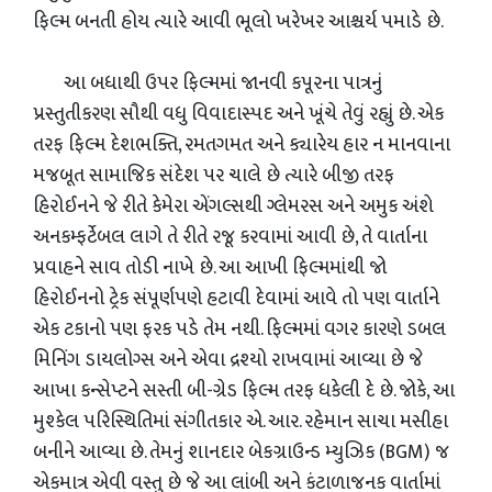
ફિલ્મ બનતી હોય ત્યારે આવી ભૂલો ખરેખર આશ્ચર્ય પમાડે છે.
આ બધાથી ઉપર ફિલ્મમાં જાનવી કપૂરના પાત્રનું
પ્રસ્તુતીકરણ સૌથી વધુ વિવાદાસ્પદ અને ખૂંચે તેવું રહ્યું છે. એક
તરફ ફિલ્મ દેશભક્તિ, રમતગમત અને ક્યારેય હાર ન માનવાના
મજબૂત સામાજિક સંદેશ પર ચાલે છે ત્યારે બીજી તરફ
હિરોઈનને જે રીતે કેમેરા એંગલ્સથી ગ્લેમરસ અને અમુક અંશે
અનકમ્ફર્ટેબલ લાગે તે રીતે રજૂ કરવામાં આવી છે, તે વાર્તાના
પ્રવાહને સાવ તોડી નાખે છે. આ આખી ફિલ્મમાંથી જો
હિરોઈનનો ટ્રેક સંપૂર્ણપણે હટાવી દેવામાં આવે તો પણ વાર્તાને
એક ટકાનો પણ ફરક પડે તેમ નથી. ફિલ્મમાં વગર કારણે ડબલ
મિનિંગ ડાયલોગ્સ અને એવા દ્રશ્યો રાખવામાં આવ્યા છે જે
આખા કન્સેપ્ટને સસ્તી બી-ગ્રેડ ફિલ્મ તરફ ધકેલી દે છે. જોકે, આ
મુશ્કેલ પરિસ્થિતિમાં સંગીતકાર એ. આર. રહેમાન સાચા મસીહા
બનીને આવ્યા છે. તેમનું શાનદાર બેકગ્રાઉન્ડ મ્યુઝિક (BGM) જ
એકમાત્ર એવી વસ્તુ છે જે આ લાંબી અને કંટાળાજનક વાર્તામાં