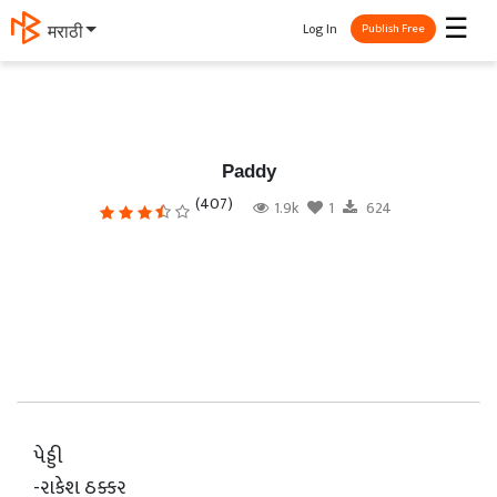
☰
Log In
मराठी
Publish Free
Paddy
(407)
1.9k
1
624
પેડ્ડી
-રાકેશ ઠક્કર