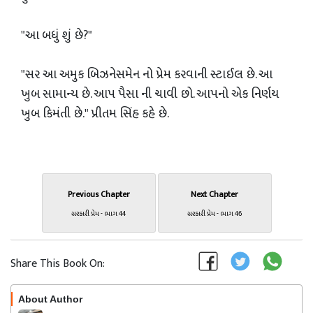
"આ બધું શું છે?"
"સર આ અમુક બિઝનેસમેન નો પ્રેમ‌ કરવાની સ્ટાઈલ છે. આ
ખુબ સામાન્ય છે. આપ પૈસા ની ચાવી છો. આપનો એક નિર્ણય
ખુબ કિમંતી છે." પ્રીતમ સિંહ કહે છે.
Previous Chapter
Next Chapter
સરકારી પ્રેમ - ભાગ 44
સરકારી પ્રેમ - ભાગ 46
Share This Book On:
About Author
Follow