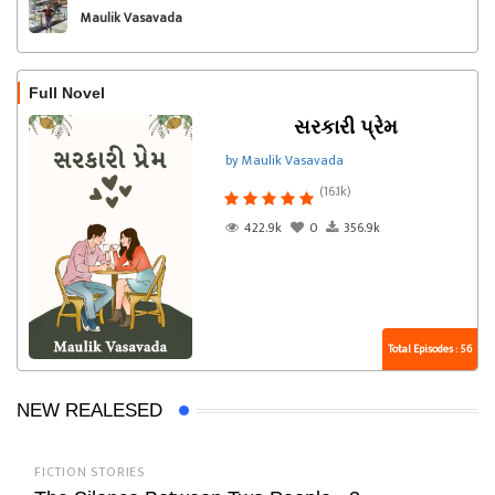
Maulik Vasavada
Full Novel
સરકારી પ્રેમ
by Maulik Vasavada
(16.1k)
422.9k
0
356.9k
Total Episodes : 56
NEW REALESED
FICTION STORIES