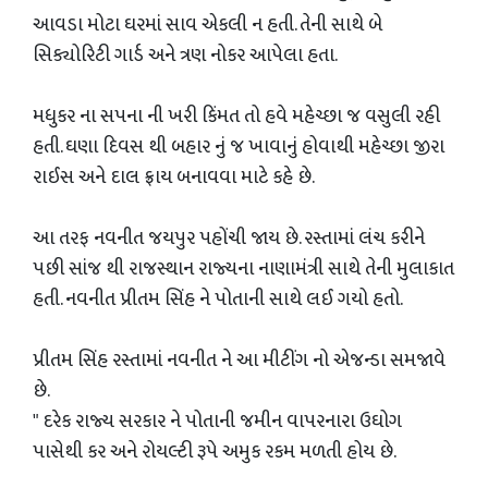
આવડા મોટા ઘરમાં સાવ એકલી ન હતી. તેની સાથે બે
સિક્યોરિટી ગાર્ડ અને ત્રણ નોકર આપેલા હતા.
મધુકર ના સપના ની ખરી કિંમત તો હવે મહેચ્છા જ વસુલી રહી
હતી. ઘણા દિવસ થી બહાર નું જ ખાવાનું હોવાથી મહેચ્છા જીરા
રાઈસ અને દાલ ફ્રાય બનાવવા માટે કહે છે.
આ તરફ નવનીત જયપુર પહોંચી જાય છે. રસ્તામાં લંચ કરીને
પછી સાંજ થી રાજસ્થાન રાજ્યના નાણામંત્રી સાથે તેની મુલાકાત
હતી. નવનીત પ્રીતમ સિંહ ને પોતાની સાથે લઈ ગયો હતો.
પ્રીતમ સિંહ રસ્તામાં નવનીત ને આ મીટીંગ નો એજન્ડા સમજાવે
છે.
" દરેક રાજ્ય સરકાર ને પોતાની જમીન વાપરનારા ઉઘોગ
પાસેથી કર અને રોયલ્ટી રૂપે અમુક રકમ મળતી હોય છે.