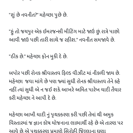
"શું છે નવનીત?" મહેચ્છા પુછે છે.
"હું તો જયપુર એક ઈમરજન્સી મીટિંગ માટે જાઉં છું. રાત્રે પાછો
આવી જાઉ પછી તારી સાથે જ રહીશ." નવનીત સમજાવે છે.
"ઠીક છે." મહેચ્છા ફોન મુકી દે છે.
બપોર પછી રોનક શ્રીવાસ્તવ ફિલ્ડ વીઝીટ માં નીકળી જાય છે.
મહેચ્છા જવા માંગે છે પણ જ્યાં સુધી રોનક શ્રીવાસ્તવ તેને કહે
નહીં ત્યાં સુધી એ ન જઈ શકે. આખરે અમિત પારેખ યાદી તૈયાર
કરી મહેચ્છા ને આપી દે છે.
મહેચ્છા આખી યાદી નું પૃથક્કરણ કરી પછી તેમાં થી અમુક
વિસ્તારમાં જ જ્ઞાન કોષ યોજનાના લાભાર્થી રહે છે એ તારણ પર
આવે છે. એ પૃથક્કરણ પ્રમાણે સિરોહી જિલ્લાના ઘણા