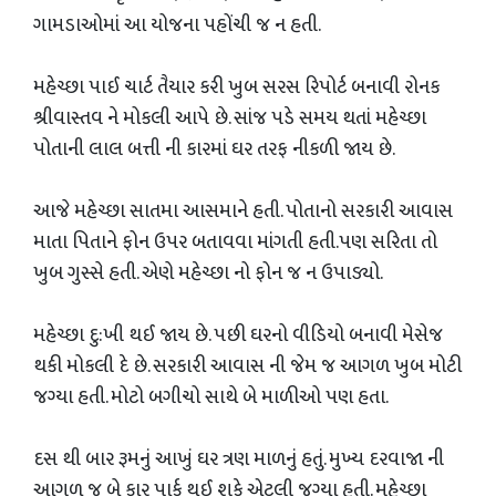
ગામડાઓમાં આ યોજના પહોંચી જ ન હતી.
મહેચ્છા પાઈ ચાર્ટ તૈયાર કરી ખુબ સરસ રિપોર્ટ બનાવી રોનક
શ્રીવાસ્તવ ને મોકલી આપે છે. સાંજ પડે સમય થતાં મહેચ્છા
પોતાની લાલ બત્તી ની કારમાં ઘર તરફ નીકળી જાય છે.
આજે મહેચ્છા સાતમા આસમાને હતી. પોતાનો સરકારી આવાસ
માતા પિતાને ફોન ઉપર બતાવવા માંગતી હતી.પણ સરિતા તો
ખુબ ગુસ્સે હતી. એણે મહેચ્છા નો ફોન જ ન ઉપાડ્યો.
મહેચ્છા દુ:ખી થઈ જાય છે. પછી ઘરનો વીડિયો બનાવી મેસેજ
થકી મોકલી દે છે. સરકારી આવાસ ની જેમ જ આગળ ખુબ મોટી
જગ્યા હતી. મોટો બગીચો સાથે બે માળીઓ પણ‌ હતા.
દસ થી બાર રૂમનું આખું ઘર ત્રણ માળનું હતું. મુખ્ય દરવાજા ની
આગળ જ બે કાર પાર્ક થઈ શકે એટલી જગ્યા હતી. મહેચ્છા