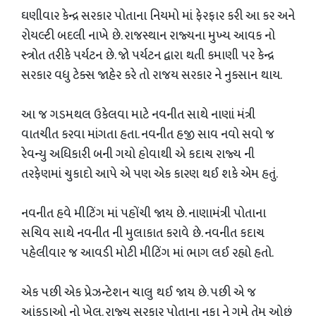
ઘણીવાર કેન્દ્ર સરકાર પોતાના નિયમો માં ફેરફાર કરી આ કર અને
રોયલ્ટી બદલી નાખે છે. રાજસ્થાન રાજ્યના મુખ્ય આવક નો
સ્ત્રોત તરીકે પર્યટન છે. જો પર્યટન દ્વારા થતી કમાણી પર કેન્દ્ર
સરકાર વધુ ટેક્સ જાહેર કરે તો રાજય સરકાર ને નુકસાન થાય.
આ જ ગડમથલ ઉકેલવા માટે નવનીત સાથે નાણાં મંત્રી
વાતચીત કરવા માંગતા હતા. નવનીત હજી સાવ નવો સવો જ
રેવન્યુ અધિકારી બની ગયો હોવાથી એ કદાચ રાજ્ય ની
તરફેણમાં ચુકાદો આપે એ પણ એક કારણ થઈ શકે ‌એમ‌ હતું.
નવનીત હવે મીટિંગ માં પહોંચી જાય છે. નાણામંત્રી પોતાના
સચિવ સાથે નવનીત ની મુલાકાત કરાવે છે. નવનીત કદાચ
પહેલીવાર જ આવડી મોટી મીટિંગ માં ભાગ લઈ રહ્યો હતો.
એક પછી એક પ્રેઝન્ટેશન ચાલુ થઈ જાય છે. પછી એ જ
આંકડાઓ નો ખેલ. રાજ્ય સરકાર પોતાના નફા ને ગમે તેમ ઓછું