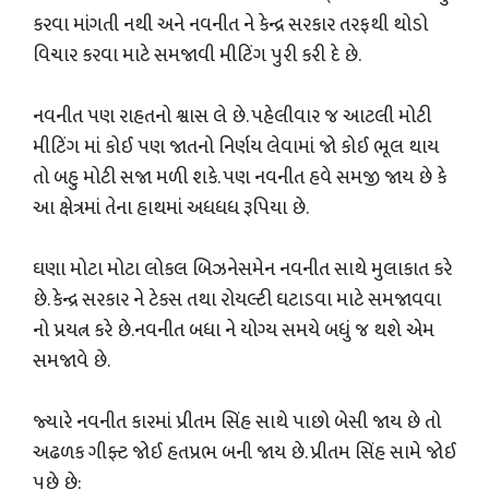
કરવા માંગતી નથી અને નવનીત ને કેન્દ્ર સરકાર તરફથી થોડો
વિચાર કરવા માટે સમજાવી મીટિંગ પુરી કરી દે છે.
નવનીત પણ રાહતનો શ્વાસ લે છે. પહેલીવાર જ આટલી મોટી
મીટિંગ માં કોઈ પણ જાતનો નિર્ણય લેવામાં જો કોઈ ભૂલ થાય
તો બહુ મોટી ‌સજા મળી શકે. પણ‌ નવનીત હવે સમજી જાય છે કે
આ ક્ષેત્રમાં તેના હાથમાં અધધધ રૂપિયા છે.
ઘણા મોટા મોટા લોકલ બિઝનેસમેન નવનીત સાથે મુલાકાત કરે
છે. કેન્દ્ર સરકાર ને ટેકસ તથા રોયલ્ટી ઘટાડવા માટે સમજાવવા
નો‌‌ પ્રયત્ન કરે છે.નવનીત બધા ને યોગ્ય સમયે બધું જ થશે એમ
સમજાવે છે.
જ્યારે નવનીત કારમાં પ્રીતમ સિંહ સાથે પાછો બેસી જાય છે તો
અઢળક ગીફ્ટ જોઈ હતપ્રભ બની જાય છે. પ્રીતમ સિંહ સામે જોઈ
પુછે છે: