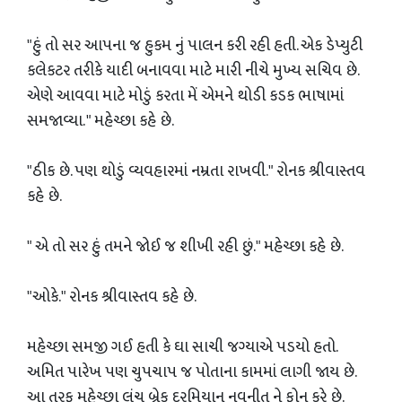
"હું તો સર આપના જ હુકમ નું પાલન કરી રહી હતી. એક ડેપ્યુટી
કલેકટર તરીકે યાદી બનાવવા માટે મારી નીચે મુખ્ય સચિવ છે.
એણે આવવા માટે મોડું કરતા મેં એમને થોડી કડક ભાષામાં
સમજાવ્યા. " મહેચ્છા કહે છે.
"ઠીક છે. પણ થોડું વ્યવહારમાં નમ્રતા રાખવી." રોનક શ્રીવાસ્તવ
કહે છે.
" એ તો સર હું તમને જોઈ જ શીખી રહી છું." મહેચ્છા કહે છે.
"ઓકે." રોનક શ્રીવાસ્તવ કહે છે.
મહેચ્છા સમજી ગઈ‌ હતી કે ઘા સાચી જગ્યાએ પડયો‌‌ હતો.
અમિત પારેખ પણ ચુપચાપ જ પોતાના કામમાં લાગી જાય છે.
આ તરફ મહેચ્છા લંચ બ્રેક દરમિયાન નવનીત ને ફોન કરે છે.