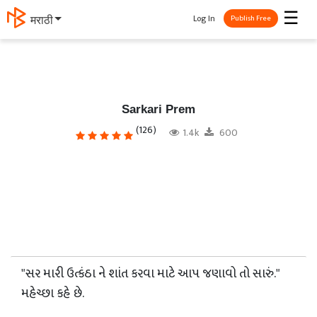
☰
Log In
मराठी
Publish Free
Sarkari Prem
(126)
1.4k
600
"સર મારી ઉત્કંઠા ને શાંત કરવા માટે આપ જણાવો તો સારું."
મહેચ્છા કહે છે.