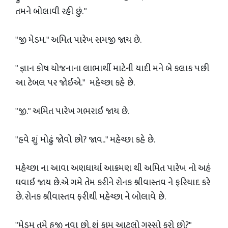
તમને બોલાવી રહી છું. "
"જી મેડમ." અમિત પારેખ સમજી જાય છે.
" જ્ઞાન કોષ યોજનાના લાભાર્થી માટેની યાદી મને બે કલાક પછી
આ ટેબલ પર જોઈએ." મહેચ્છા કહે છે.
"જી." અમિત પારેખ ગભરાઈ જાય છે.
"હવે શું મોઢું જોવો છો? જાવ.." મહેચ્છા કહે છે.
મહેચ્છા ના આવા અણધાર્યા આક્રમણ થી અમિત પારેખ નો અહં
‌ઘવાઈ જાય છે.એ ગમે તેમ કરીને રોનક શ્રીવાસ્તવ ને ફરિયાદ કરે
છે. રોનક શ્રીવાસ્તવ ફરીથી મહેચ્છા ને બોલાવે છે.
"મેડમ‌ તમે હજી નવા છો. શું કામ આટલો ગુસ્સો કરો છો?"