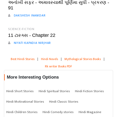
અનોખી સફર - અમાવસ્યાથી પૂર્ણિમા સુધી - પ્રકરણ -
91
DAKSHESH INAMDAR
SCIENCE-FICTION
11 ટાસ્ક્સ - Chapter 22
NIYATI KAPADIA NIRJHAR
Best Hindi Stories
|
Hindi Novels
|
Mythological Stories Books
|
Rk writer Books PDF
More Interesting Options
Hindi Short Stories
Hindi Spiritual Stories
Hindi Fiction Stories
Hindi Motivational Stories
Hindi Classic Stories
Hindi Children Stories
Hindi Comedy stories
Hindi Magazine