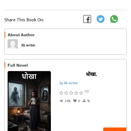
Share This Book On:
About Author
Follow
Rk writer
Full Novel
धोखा.
by Rk writer
(0)
2.8k
0
1k