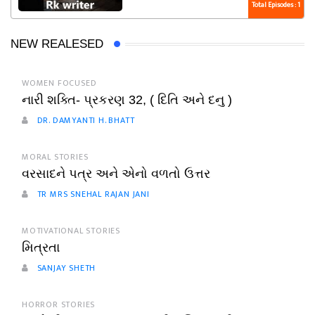
Total Episodes : 1
NEW REALESED
WOMEN FOCUSED
નારી શક્તિ- પ્રકરણ 32, ( દિતિ અને દનુ )
DR. DAMYANTI H. BHATT
MORAL STORIES
વરસાદને પત્ર અને એનો વળતો ઉત્તર
TR MRS SNEHAL RAJAN JANI
MOTIVATIONAL STORIES
મિત્રતા
SANJAY SHETH
HORROR STORIES